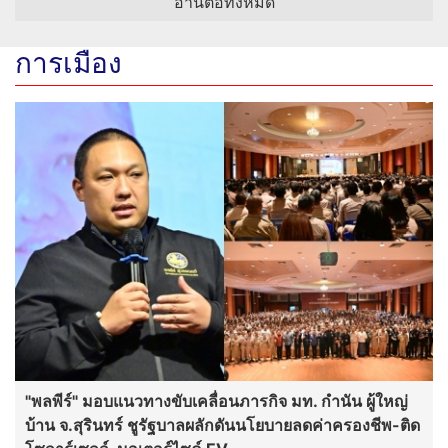
อ่านต่อทั้งหมด
การเมือง
"พลพีร์" มอบแนวทางขับเคลื่อนภารกิจ มท. กำนัน ผู้ใหญ่
บ้าน จ.สุรินทร์ ชูรัฐบาลผลักดันนโยบายลดค่าครองชีพ-ติด