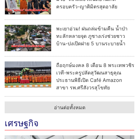
ครอบครัว-ญาติมิตรสุดอาลัย
พะเยาอ่วม! ฝนถล่มข้ามคืน น้ำป่า
ทะลักหลายจุด ภูซางเร่งช่วยชาว
บ้าน-ปงเปิดฝาย 5 บานระบายน้ำ
ถือฤกษ์มงคล 8 เดือน 8 พระเทพวชิร
เวที-พระครูปลัดสุวัฒนสาธุคุณ
ประธานพิธีเปิด Café Amazon
สาขา รพ.ศรีสังวรสุโขทัย
อ่านต่อทั้งหมด
เศรษฐกิจ