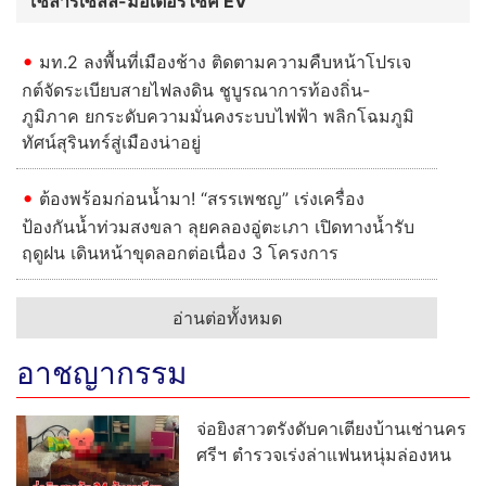
โซลาร์เซลล์-มอเตอร์ไซค์ EV
มท.2 ลงพื้นที่เมืองช้าง ติดตามความคืบหน้าโปรเจ
กต์จัดระเบียบสายไฟลงดิน ชูบูรณาการท้องถิ่น-
ภูมิภาค ยกระดับความมั่นคงระบบไฟฟ้า พลิกโฉมภูมิ
ทัศน์สุรินทร์สู่เมืองน่าอยู่
ต้องพร้อมก่อนน้ำมา! “สรรเพชญ” เร่งเครื่อง
ป้องกันน้ำท่วมสงขลา ลุยคลองอู่ตะเภา เปิดทางน้ำรับ
ฤดูฝน เดินหน้าขุดลอกต่อเนื่อง 3 โครงการ
อ่านต่อทั้งหมด
อาชญากรรม
จ่อยิงสาวตรังดับคาเตียงบ้านเช่านคร
ศรีฯ ตำรวจเร่งล่าแฟนหนุ่มล่องหน