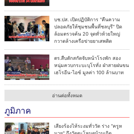
บช.ปส. เปิดปฏิบัติการ "คืนความ
ปลอดภัยให้ชุมชนพื้นที่ชลบุรี" ปิด
ล้อมตรวจค้น 20 จุดทั่วห้วยใหญ่
กวาดล้างเครือข่ายยาเสพติด
ตร.สืบดักสกัดจับหน้าโรงพัก สอง
หนุ่มควบกระบะบุโรทั่ง ฝ่าสายฝนขน
เฮโรอีน-ไอซ์ มูลค่า 100 ล้านบาท
อ่านต่อทั้งหมด
ภูมิภาค
เสียงร้องไห้ระงมทั่ววัด ร่าง "ครูห
มวย" ถึงวัดตะโหนดบ้านเกิด