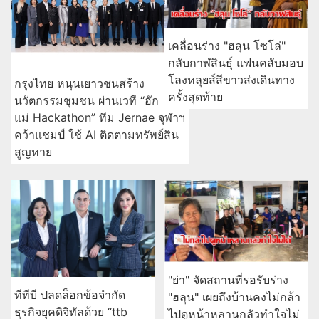
เคลื่อนร่าง "ฮลุน โซโล่"
กลับกาฬสินธุ์ แฟนคลับมอบ
โลงหลุยส์สีขาวส่งเดินทาง
กรุงไทย หนุนเยาวชนสร้าง
ครั้งสุดท้าย
นวัตกรรมชุมชน ผ่านเวที “ฮัก
แม่ Hackathon” ทีม Jernae จุฬาฯ
คว้าแชมป์ ใช้ AI ติดตามทรัพย์สิน
สูญหาย
"ย่า" จัดสถานที่รอรับร่าง
ทีทีบี ปลดล็อกข้อจำกัด
"ฮลุน" เผยถึงบ้านคงไม่กล้า
ธุรกิจยุคดิจิทัลด้วย “ttb
ไปดูหน้าหลานกลัวทำใจไม่