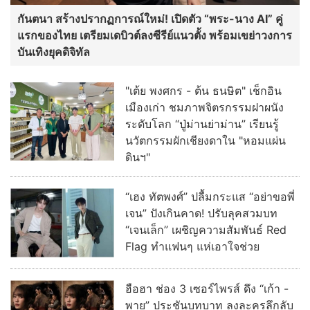
กันตนา สร้างปรากฏการณ์ใหม่! เปิดตัว “พระ-นาง AI” คู่
แรกของไทย เตรียมเดบิวต์ลงซีรีย์แนวตั้ง พร้อมเขย่าวงการ
บันเทิงยุคดิจิทัล
"เต้ย พงศกร - ต้น ธนษิต" เช็กอิน
เมืองเก่า ชมภาพจิตรกรรมฝาผนัง
ระดับโลก “ปู่ม่านย่าม่าน” เรียนรู้
นวัตกรรมผักเชียงดาใน "หอมแผ่น
ดินฯ"
“เฮง ทัตพงศ์” ปลื้มกระแส “อย่าขอพี่
เจน” ปังเกินคาด! ปรับลุคสวมบท
“เจนเล็ก” เผชิญความสัมพันธ์ Red
Flag ทำแฟนๆ แห่เอาใจช่วย
ฮือฮา ช่อง 3 เซอร์ไพรส์ ดึง “เก้า -
พาย” ประชันบทบาท ลงละครลึกลับ