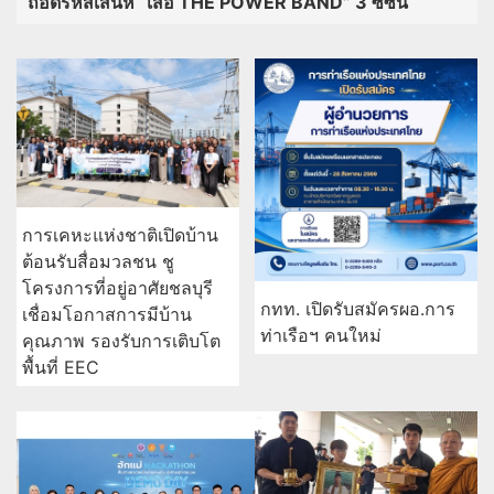
ถอดรหัสเสน่ห์ “เสื้อ THE POWER BAND” 3 ซีซัน
การเคหะแห่งชาติเปิดบ้าน
ต้อนรับสื่อมวลชน ชู
โครงการที่อยู่อาศัยชลบุรี
กทท. เปิดรับสมัครผอ.การ
เชื่อมโอกาสการมีบ้าน
ท่าเรือฯ คนใหม่
คุณภาพ รองรับการเติบโต
พื้นที่ EEC