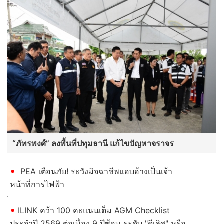
“ภัทรพงศ์” ลงพื้นที่ปทุมธานี แก้ไขปัญหาจราจร
PEA เตือนภัย! ระวังมิจฉาชีพแอบอ้างเป็นเจ้า
หน้าที่การไฟฟ้า
ILINK คว้า 100 คะแนนเต็ม AGM Checklist
ประจำปี 2569 ต่อเนื่อง 9 ปีซ้อน ระดับ "ดีเลิศ" หรือ