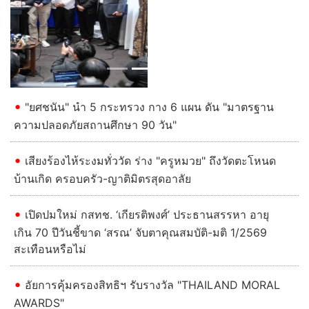
Previous
Next
"ยศชนัน" นำ 5 กระทรวง กาง 6 แผน ดัน "มาตรฐาน
ความปลอดภัยสถานศึกษา 90 วัน"
เสียงร้องไห้ระงมทั่ววัด ร่าง "ครูหมวย" ถึงวัดตะโหนด
บ้านเกิด ครอบครัว-ญาติมิตรสุดอาลัย
เปิดปมใหม่ กสทช. ‘เกียรติพงศ์’ ประธานสรรหา อายุ
เกิน 70 ปีวันชี้ขาด ‘สรณ’ จับตาคุณสมบัติ-มติ 1/2569
สะเทือนหรือไม่
อัยการคุ้มครองสิทธิฯ รับรางวัล "THAILAND MORAL
AWARDS"