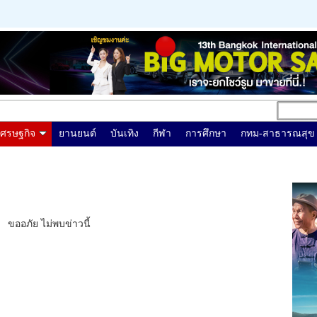
เศรษฐกิจ
ยานยนต์
บันเทิง
กีฬา
การศึกษา
กทม-สาธารณสุข
ขออภัย ไม่พบข่าวนี้