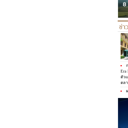
ข่า
ก
Era 
ตัวแ
ตลา