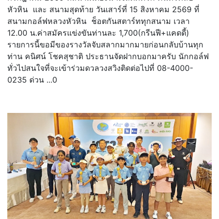
หัวหิน และ สนามสุดท้าย วันเสาร์ที่ 15 สิงหาคม 2569 ที่
สนามกอล์ฟหลวงหัวหิน ช็อตกันสตาร์ททุกสนาม เวลา
12.00 น.ค่าสมัครแข่งขันท่านละ 1,700(กรีนฟี+แคดดี้)
รายการนี้ขอมีของรางวัลจับสลากมากมายก่อนกลับบ้านทุก
ท่าน คนิศน์ โชคสุชาติ ประธานจัดฝากบอกมาครับ นักกอล์ฟ
ทั่วไปสนใจที่จะเข้าร่วมดวลวงสวิงติดต่อไปที่ 08-4000-
0235 ด่วน ...0