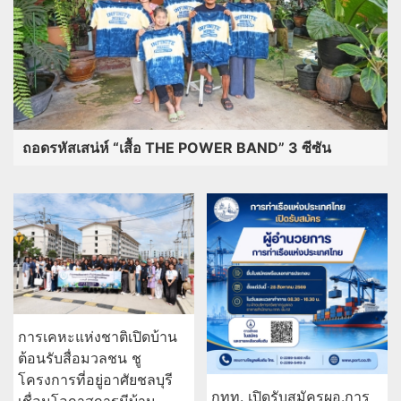
ถอดรหัสเสน่ห์ “เสื้อ THE POWER BAND” 3 ซีซัน
การเคหะแห่งชาติเปิดบ้าน
ต้อนรับสื่อมวลชน ชู
โครงการที่อยู่อาศัยชลบุรี
กทท. เปิดรับสมัครผอ.การ
เชื่อมโอกาสการมีบ้าน