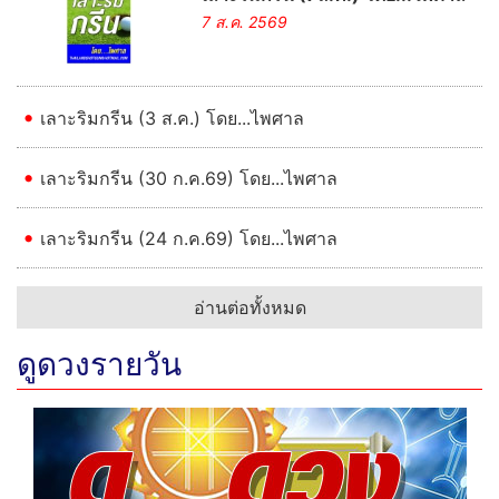
7 ส.ค. 2569
เลาะริมกรีน (3 ส.ค.) โดย...ไพศาล
เลาะริมกรีน (30 ก.ค.69) โดย...ไพศาล
เลาะริมกรีน (24 ก.ค.69) โดย...ไพศาล
อ่านต่อทั้งหมด
ดูดวงรายวัน