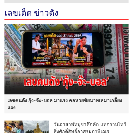
เลขเด็ด ข่าวดัง
เลขคนดัง กุ้ง-จ๊ะ-บอล มาแรง คอหวยชัยนาทเหมาเกลี้ยง
แผง
วันอาสาฬหบูชาคึกคัก แห่กราบไหว้
สิ่งศักดิ์สิทธิ์อาศรมฤาษีเณร