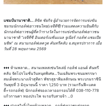
แชมป์นานาชาติ...
ลิขิต ชัยกิจ ผู้อำนวยการจัดการแข่งขัน
ชมรมนักกอล์ฟเยาวชนไทย(เจจีทีซี)ร่วมแสดงความยินดีกับ
นักกอล์ฟเยาวชนผู้ที่คว้ารางวัลในการแข่งขันกอล์ฟเยาวชน
นานาชาติ “เจจีทีซี อินเตอร์เนชั่นแนล จูเนียร์ กอล์ฟ แชมเปีย
นชิพ” ณ สนามกอล์ฟเลควูด คันทรีคลับ จ.สมุทรปราการ เมื่อ
วันที่ 28 พฤษภาคม 2569
♦♦♦ ห้ามพลาด... สนามเพลสเซ่นวัลเล่ย์ กอล์ฟ แอนด์ คันทรี
คลับ จัดโปรโมชั่นวันหนุดพิเศษ...วันเฉลิมพระชนมพรรษา
สมเด็จพระนางเจ้าสุทิดา พัชรสุธาพิมลลักษณ พระบรมราชินี
วันพุธที่ 3 มิถุนายนนี้ ราคา 1,250 บาท (รวมกรีนฟี+แคด
ดี้+รถกอล์ฟ) นักกอล์ฟจองเวลาออกรอบได้ที่ 038-110-778
แก้วกานดา ทองประไพ จะรอรับสายจ้า ...0
♦♦♦ ฝากสวิงจิ๋วไทยห้ามพลาด... กอล์ฟเยาวชนต่อยอด