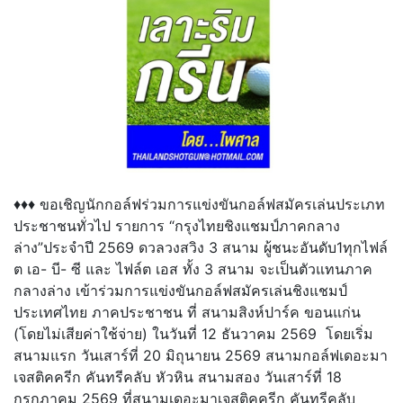
♦♦♦ ขอเชิญนักกอล์ฟร่วมการแข่งขันกอล์ฟสมัครเล่นประเภท
ประชาชนทั่วไป รายการ “กรุงไทยชิงแชมป์ภาคกลาง
ล่าง”ประจำปี 2569 ดวลวงสวิง 3 สนาม ผู้ชนะอันดับ1ทุกไฟล์
ต เอ- บี- ซี และ ไฟล์ต เอส ทั้ง 3 สนาม จะเป็นตัวแทนภาค
กลางล่าง เข้าร่วมการแข่งขันกอล์ฟสมัครเล่นชิงแชมป์
ประเทศไทย ภาคประชาชน ที่ สนามสิงห์ปาร์ค ขอนแก่น
(โดยไม่เสียค่าใช้จ่าย) ในวันที่ 12 ธันวาคม 2569 โดยเริ่ม
สนามแรก วันเสาร์ที่ 20 มิถุนายน 2569 สนามกอล์ฟเดอะมา
เจสติคครีก คันทรีคลับ หัวหิน สนามสอง วันเสาร์ที่ 18
กรกฎาคม 2569 ที่สนามเดอะมาเจสติคครีก คันทรีคลับ