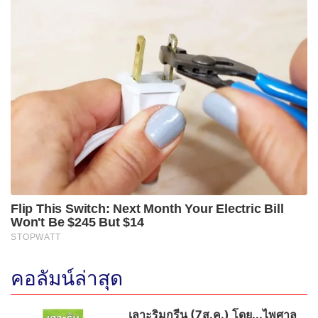
คอลัมน์ล่าสุด
เลาะริมกรีน (7ส.ค.) โดย...ไพศาล