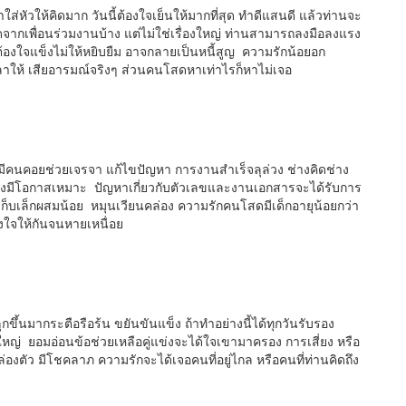
าใส่หัวให้คิดมาก วันนี้ต้องใจเย็นให้มากที่สุด ทำดีแสนดี แล้วท่านจะ
ากเพื่อนร่วมงานบ้าง แต่ไม่ใช่เรื่องใหญ่ ท่านสามารถลงมือลงแรง
้องใจแข็งไม่ให้หยิบยืม อาจกลายเป็นหนี้สูญ ความรักน้อยอก
วลาให้ เสียอารมณ์จริงๆ ส่วนคนโสดหาเท่าไรก็หาไม่เจอ
าถูก มีคนคอยช่วยเจรจา แก้ไขปัญหา การงานสำเร็จลุล่วง ช่างคิดช่าง
ปลงมีโอกาสเหมาะ ปัญหาเกี่ยวกับตัวเลขและงานเอกสารจะได้รับการ
ด้เก็บเล็กผสมน้อย หมุนเวียนคล่อง ความรักคนโสดมีเด็กอายุน้อยกว่า
งใจให้กันจนหายเหนื่อย
ขึ้นมากระตือรือร้น ขยันขันแข็ง ถ้าทำอย่างนี้ได้ทุกวันรับรอง
หญ่ ยอมอ่อนข้อช่วยเหลือคู่แข่งจะได้ใจเขามาครอง การเสี่ยง หรือ
่องตัว มีโชคลาภ ความรักจะได้เจอคนที่อยู่ไกล หรือคนที่ท่านคิดถึง