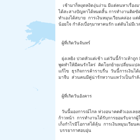
เช้ามาก็หงุดหงิดงุ่นง่าน มีแต่คนหาเรื่องม
ได้สะสางปัญหาได้หมดสิ้น การทำงานติดขัดจ
ทำเองได้สบาย การเงินหมุนเวียนคล่อง แต่ต
น้อยใจ กำลังเบื่อๆมาหาคนรัก แต่ดันไม่มีเ
ผู้ที่เกิดวันจันทร์
ยุ่งเหยิง ปวดหัวแต่เช้า แต่วันนี้ก้าวเท้
พูดทำให้มีคนรักใคร่ คิดโยกย้ายเปลี่ยนแ
แก้ไข ธุรกิจการค้าราบรื่น วันนี้การเงินไ
มาจีบ ส่วนคนมีคู่น่ารักหวานแหว๋วเป็นกำลั
ผู้ที่เกิดวันอังคาร
วันนี้มองการณ์ไกล ห่วงอนาคตตัวเองเลยลุก
ก้าวหน้า การทำงานได้รับการยอมรับจากผู้ใ
เก็งกำไรมีโอกาสได้ลุ้น การเงินหมุนเวียนคล
บรรยากาศอบอุ่น