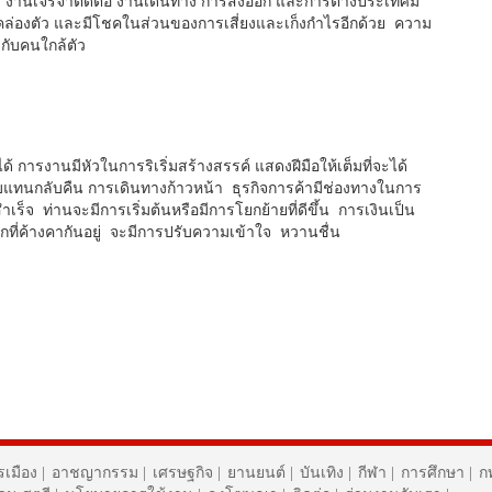
ค งานเจรจาติดต่อ งานเดินทาง การส่งออก และการต่างประเทศมี
คล่องตัว และมีโชคในส่วนของการเสี่ยงและเก็งกำไรอีกด้วย ความ
กับคนใกล้ตัว
้ การงานมีหัวในการริเริ่มสร้างสรรค์ แสดงฝีมือให้เต็มที่จะได้
บแทนกลับคืน การเดินทางก้าวหน้า ธุรกิจการค้ามีช่องทางในการ
เร็จ ท่านจะมีการเริ่มต้นหรือมีการโยกย้ายที่ดีขึ้น การเงินเป็น
กที่ค้างคากันอยู่ จะมีการปรับความเข้าใจ หวานชื่น
รเมือง
|
อาชญากรรม
|
เศรษฐกิจ
|
ยานยนต์
|
บันเทิง
|
กีฬา
|
การศึกษา
|
ก