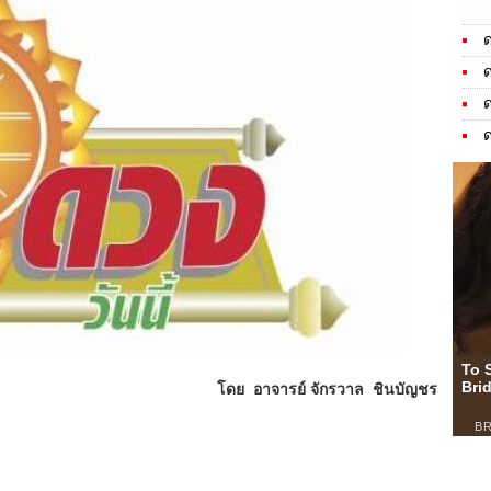
ด
ด
ด
ด
โดย อาจารย์ จักรวาล ชินบัญชร