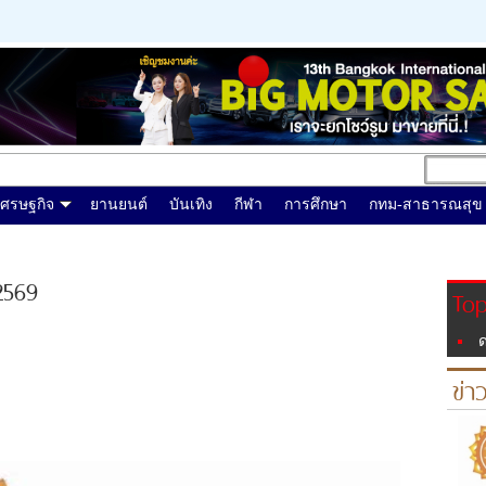
เศรษฐกิจ
ยานยนต์
บันเทิง
กีฬา
การศึกษา
กทม-สาธารณสุข
2569
Top
ด
ข่า