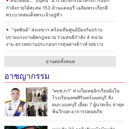
คนไทยเฮ... "อนุทิน" นำร่วมกิจกรรมโครงการออก
กำลังกายได้สะสม 153 ล้านแคลอรี เฉลิมพระเกียรติ
พระบาทสมเด็จพระเจ้าอยู่หัว
“จุลพันธ์” ส่งเลขาฯ พร้อมทีมศูนย์ป้องกันปราบ
ปรามแรงงานผิดกฎหมาย ร่วมสนธิกำลัง 4 หน่วย
งาน ตรวจสถานประกอบการทุนต่างด้าวห้วยขวาง
อ่านต่อทั้งหมด
อาชญากรรม
"ผบช.ภ.1" ห่วงใยเหตุนักเรียนยิงใน
โรงเรียนเทพศิรินทร์นนทบุรี สั่ง
ผบก.นนทบุรี เยี่ยม 7 ผู้บาดเจ็บ ล่าสุด
พ้นวิกฤต อาการปลอดภัย