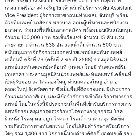
บริหารระดับ Assistant Vice President บริการสุขภาพ
นางสาวศรีสอางค์ เจริญวัย เจ้าหน้าที่บริหารระดับ Assistant
Vice President ผู้จัดการสาขาถนนท่าแฉลบ จันทบุรี พร้อม
ด้วยทีมแพทย์ เภสัชกร พยาบาล คณะผู้บริหารและพนักงาน
ธนาคาร ร่วมลงพื้นที่เป็นอาสาสมัคร พร้อมมอบเงินสนับสนุน
จำนวน 100,000 บาท รถเข็นวีลแชร์ จำนวน 15 คัน แว่น
สายตายาว จำนวน 638 อัน และน้ำดื่มจำนวน 500 ขวด
สนับสนุนการจัดกิจกรรมออกหน่
วยแพทย์และทันตแพทย์
เคลื่อนที่ ครั้งที่ 76 (ครั้งที่ 2 ของปี 2568) ของมูลนิธิหน่วย
แพทย์และทั
นตแพทย์เคลื่อนที่ (มพท.) โดยมี ทันตแพทย์ริม
เกษสาคร ประธานมูลนิธิหน่วยแพทย์และทั
นตแพทย์เคลื่อนที่
เป็นผู้รับมอบ ณ วัดคลองใหญ่ ตำบลคลองใหญ่ อำเภอ
คลองใหญ่ จังหวัดตราด ซึ่งเป็นพื้นที่ติดชายแดน มีประชากร
จำนวนมากอาศัยอยู่ และมีข้อจำกัดการเข้าถึงบริ
การทางการ
แพทย์ โดยในครั้งนี้มีประชาชนในพื้นที่
เข้ารับบริการทางการ
แพทย์
ครอบคลุมการตรวจรักษาโรคทางอายุ
รกรรม โรค
ผิวหนัง โรคหู คอ จมูก โรคตา โรคเด็ก นวดกดจุด ฝังเข็ม
รวมถึงบริการทางทันตกรรม โดยไม่เสียค่ารักษาหรือบริ
การ
ใดๆ รวม 1,406 ราย โอกาสนี้นายดำรงค์ศักดิ์ ยอดทองดี รอง