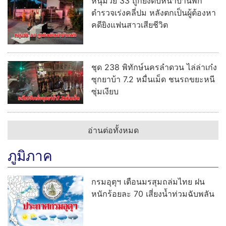
หนุ่มวัย 33 ถูกยิงดับหน้าบ้านพัก
ตำรวจเร่งคลี่ปม หลังตกเป็นผู้ต้องหา
คดียิงแฟนสาวเสียชีวิต
ชุด 238 พิทักษ์นครลำดวน ไล่ล่าเก๋ง
ซุกยาบ้า 7.2 หมื่นเม็ด ชนรถขยะหนี
ซุ่มเงียบ
อ่านต่อทั้งหมด
ภูมิภาค
กรมอุตุฯ เตือนมรสุมถล่มไทย ฝน
หนักร้อยละ 70 เสี่ยงน้ำท่วมฉับพลัน