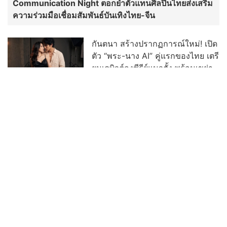
Communication Night ตอกย้ำตัวแทนศิลปินไทยส่งเสริม
ความร่วมมือเชื่อมสัมพันธ์บันเทิงไทย-จีน
กันตนา สร้างปรากฏการณ์ใหม่! เปิด
ตัว “พระ-นาง AI” คู่แรกของไทย เตรี
ยมเดบิวต์ลงซีรีย์แนวตั้ง พร้อมเขย่า
วงการบันเทิงยุคดิจิทัล
"เต้ย พงศกร - ต้น ธนษิต" เช็กอิน
เมืองเก่า ชมภาพจิตรกรรมฝาผนัง
ระดับโลก “ปู่ม่านย่าม่าน” เรียนรู้
นวัตกรรมผักเชียงดาใน "หอมแผ่น
ดินฯ"
“เฮง ทัตพงศ์” ปลื้มกระแส “อย่าขอพี่
เจน” ปังเกินคาด! ปรับลุคสวมบท
“เจนเล็ก” เผชิญความสัมพันธ์ Red
Flag ทำแฟนๆ แห่เอาใจช่วย