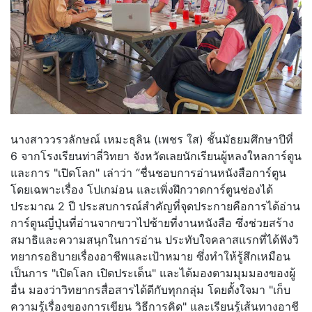
นางสาววรวลักษณ์ เหมะธุลิน (เพชร ใส) ชั้นมัธยมศึกษาปีที่
6 จากโรงเรียนท่าลี่วิทยา จังหวัดเลยนักเรียนผู้
หลงใหลการ์ตูน
และการ "เปิดโลก" เล่าว่า “ชื่นชอบการอ่านหนังสือการ์ตูน
โดยเฉพาะเรื่อง โปเกม่อน และเพิ่งฝึกวาดการ์ตูนช่องได้
ประมาณ 2 ปี ประสบการณ์สำคัญที่จุดประกายคื
อการได้อ่าน
การ์ตูนญี่ปุ่นที่อ่
านจากขวาไปซ้ายที่งานหนังสือ ซึ่งช่วยสร้าง
สมาธิและความสนุ
กในการอ่าน ประทับใจคลาสแรกที่ได้ฟังวิ
ทยากรอธิบายเรื่องอาชีพและเป้
าหมาย ซึ่งทำให้รู้สึกเหมือน
เป็นการ "เปิดโลก เปิดประเด็น" และได้มองตามมุมมองของผู้
อื่น มองว่าวิทยากรสื่อสารได้ดีกับทุ
กกลุ่ม โดยตั้งใจมา "เก็บ
ความรู้เรื่องของการเขียน วิธีการคิด" และเรียนรู้เส้นทางอาชี