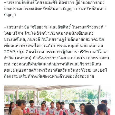
– บรรยายลิขสิทธิ์โดย เขมะศิริ นิชชากร ผู้อำนวยการกอง
ป้องปรามการละเมิ
ดทรัพย์สินทางปัญญา กรมทรัพย์สินทาง
ปัญญา
– เสวนาหัวข้อ “จริยธรรม และลิขสิทธิ์ ในงานสร้างสรรค์ ”
โดย นรีภพ จิระโพธิรัตน์ นายกสมาคมนักเขียนแห่
ง
ประเทศไทย, กนกวลี กันไทยราษฎร์ อดีตนายกสมาคมนัก
เขียนแห่
งประเทศไทย, ณภัทร พรหมพฤกษ์ นายกสมาคม
TCAP, ปฐม อินทโรดม กรรมการผู้จัดการ บริษัท เอสวีโอเอ
จำกัด (มหาชน) ดำเนินรายการโดย อ.ดร.ณประภาพร รุจจน
เวท รองคณบดีฝ่ายพัฒนาศักยภาพนิสิ
ตและกิจการพิเศษ
คณะมนุษยศาสตร์ มหาวิทยาลัยศรีนครินทรวิโรฒ และยังมี
กิจกรรมเสริมทักษะพิ
เศษเฉพาะด้านของทั้งสองค่าย