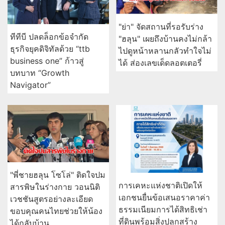
"ย่า" จัดสถานที่รอรับร่าง
ทีทีบี ปลดล็อกข้อจำกัด
"ฮลุน" เผยถึงบ้านคงไม่กล้า
ธุรกิจยุคดิจิทัลด้วย “ttb
ไปดูหน้าหลานกลัวทำใจไม่
business one” ก้าวสู่
ได้ ส่องเลขเด็ดลอตเตอรี่
บทบาท “Growth
Navigator”
"พี่ชายฮลุน โซโล่" ติดใจปม
การเคหะแห่งชาติเปิดให้
สารพิษในร่างกาย วอนนิติ
เอกชนยื่นข้อเสนอราคาค่า
เวชชันสูตรอย่างละเอียด
ธรรมเนียมการได้สิทธิเช่า
ขอบคุณคนไทยช่วยให้น้อง
ที่ดินพร้อมสิ่งปลูกสร้าง
ได้กลับบ้าน