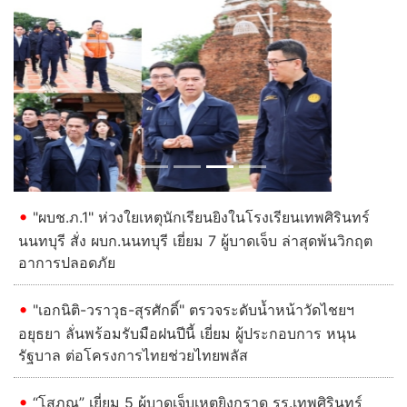
Previous
Next
"ผบช.ภ.1" ห่วงใยเหตุนักเรียนยิงในโรงเรียนเทพศิรินทร์
นนทบุรี สั่ง ผบก.นนทบุรี เยี่ยม 7 ผู้บาดเจ็บ ล่าสุดพ้นวิกฤต
อาการปลอดภัย
"เอกนิติ-วราวุธ-สุรศักดิ์" ตรวจระดับน้ำหน้าวัดไชยฯ
อยุธยา ลั่นพร้อมรับมือฝนปีนี้ เยี่ยม ผู้ประกอบการ หนุน
รัฐบาล ต่อโครงการไทยช่วยไทยพลัส
“โสภณ” เยี่ยม 5 ผู้บาดเจ็บเหตุยิงกราด รร.เทพศิรินทร์