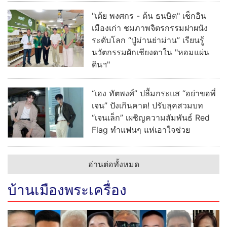
"เต้ย พงศกร - ต้น ธนษิต" เช็กอิน
เมืองเก่า ชมภาพจิตรกรรมฝาผนัง
ระดับโลก “ปู่ม่านย่าม่าน” เรียนรู้
นวัตกรรมผักเชียงดาใน "หอมแผ่น
ดินฯ"
“เฮง ทัตพงศ์” ปลื้มกระแส “อย่าขอพี่
เจน” ปังเกินคาด! ปรับลุคสวมบท
“เจนเล็ก” เผชิญความสัมพันธ์ Red
Flag ทำแฟนๆ แห่เอาใจช่วย
อ่านต่อทั้งหมด
บ้านเมืองพระเครื่อง