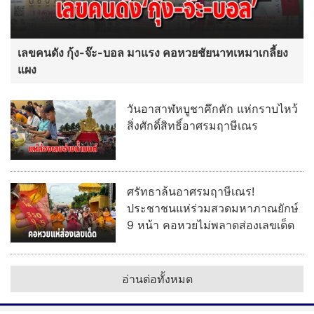
เลขคนดัง กุ้ง-จ๊ะ-บอล มาแรง คอหวยชัยนาทเหมาเกลี้ยง
แผง
วันอาสาฬหบูชาคึกคัก แห่กราบไหว้
สิ่งศักดิ์สิทธิ์อาศรมฤาษีเณร
ศรัทธาล้นอาศรมฤาษีเณร!
ประชาชนแห่ร่วมสวดมหาภาณยักษ์
9 หน้า คอหวยไม่พลาดส่องเลขเด็ด
อ่านต่อทั้งหมด