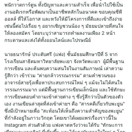
พนั
กวาดการ์ตูน ทั้งปัญหาและความสำเร็จ เพื่อนำไปใช้เป็น
งานอดิเรกหรื
อพัฒนาเป็นอาชีพหลักในอนาคต ขอบคุณซีพี
ออลล์ ที่ให้โอกาส และหวังให้มีโครงการที่ดีและเข้
าถึงง่าย
เช่นนี้ต่อไปเรื่อย ๆ อยากเชิญชวนน้อง ๆ มัธยมปลายที่สนใจ
ให้ลองสมัคร โดยระบุว่าสามารถทำผลงานเพียง 2 หน้า
กระดาษและส่งได้ทั้งออนไลน์
และไปรษณีย์
นายธนารักษ์ ประดับศรี (แฟง) ชั้นมัธยมศึกษาปีที่ 5 จาก
โรงเรียนสาธิตมหาวิทยาลั
ยพะเยา จังหวัดพะเยา ผู้มีพื้นฐาน
การเขียน และค้นพบความสนใจในงานสัมภาษณ์ เล่าความ
รู้สึกว่า เข้าร่วม "ค่ายกล้าวรรณกรรม" ตามคำชวนของ
อาจารย์สายรุ้งเพื่
อหาประสบการณ์ใหม่ ๆ แม้จะไม่ได้สนใจ
วรรณกรรมมาก แต่มีพื้นฐานการเขียนเล็กน้อย และใช้ทักษะ
การเขียนตอบคำถามเข้
าค่ายต่าง ๆ ซึ่งรู้สึกว่าเป็นตัวของตัว
เอง งานเขียนล่าสุดที่ส่งเข้าค่ายฯ คือ "สารคดีเกี่ยวกับพะยูน"
ซึ่งมีเป้าหมายเพื่อ "สะท้อนให้เห็นถึงความสำคั
ญของพะยูน"
ที่กำลังอยู่ในภาวะวิกฤต โดยเขาได้เผยแพร่เรื่องราวนี้ใน
Instagram ส่วนตัวด้วย แฟงคาดหวังว่าจะได้รับ "ทักษะการ
เขียนและแนวคิด" ที่เพิ่มขึ้น และได้แรงบันดาลใจใหม่ ๆ โดย