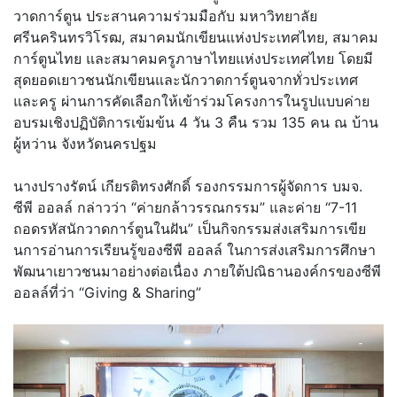
วาดการ์ตูน ประสานความร่วมมือกับ มหาวิทยาลัย
ศรีนครินทรวิโรฒ, สมาคมนักเขียนแห่งประเทศไทย, สมาคม
การ์ตูนไทย และสมาคมครูภาษาไทยแห่
งประเทศไทย โดยมี
สุดยอดเยาวชนนักเขียนและนั
กวาดการ์ตูนจากทั่วประเทศ
และครู ผ่านการคัดเลือกให้เข้าร่
วมโครงการในรูปแบบค่าย
อบรมเชิ
งปฏิบัติการเข้มข้น 4 วัน 3 คืน รวม 135 คน ณ บ้าน
ผู้หว่าน จังหวัดนครปฐม
นางปรางรัตน์ เกียรติทรงศักดิ์ รองกรรมการผู้
จัดการ บมจ.
ซีพี ออลล์ กล่าวว่า “ค่ายกล้าวรรณกรรม” และค่าย “7-11
ถอดรหัสนักวาดการ์ตูนในฝัน” เป็นกิจกรรมส่งเสริมการเขี
ย
นการอ่านการเรียนรู้ของซีพี ออลล์ ในการส่งเสริมการศึกษา
พั
ฒนาเยาวชนมาอย่างต่อเนื่อง ภายใต้ปณิธานองค์กรของซีพี
ออลล์ที่ว่า “Giving & Sharing”