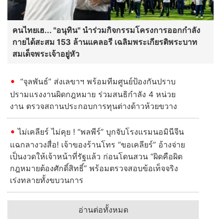
คนไทยเฮ... "อนุทิน" นำร่วมกิจกรรมโครงการออกกำลัง
กายได้สะสม 153 ล้านแคลอรี เฉลิมพระเกียรติพระบาท
สมเด็จพระเจ้าอยู่หัว
“จุลพันธ์” ส่งเลขาฯ พร้อมทีมศูนย์ป้องกันปราบ
ปรามแรงงานผิดกฎหมาย ร่วมสนธิกำลัง 4 หน่วย
งาน ตรวจสถานประกอบการทุนต่างด้าวห้วยขวาง
ไม่เคลียร์ ไม่คุย ! “พลพีร์” บุกจับโรงแรมนอมินีจีน
แฉกลางวงสื่อ! เจ้าของร้านโทร “ขอเคลียร์” อ้างจ่าย
เป็นงวดให้เจ้าหน้าที่รัฐแล้ว ก่อนโดนสวน “ผิดคือผิด
กฎหมายต้องศักดิ์สิทธิ์” พร้อมตรวจสอบข้อเท็จจริง
เร่งทลายทั้งขบวนการ
อ่านต่อทั้งหมด