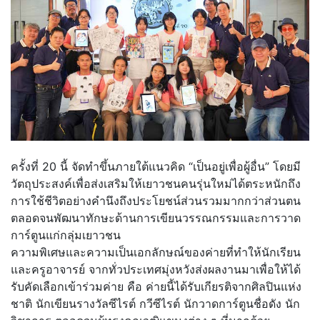
ครั้งที่ 20 นี้ จัดทำขึ้นภายใต้แนวคิด “เป็นอยู่เพื่อผู้อื่น” โดยมี
วัตถุประสงค์เพื่อส่งเสริ
มให้เยาวชนคนรุ่นใหม่ได้ตระหนั
กถึง
การใช้ชีวิตอย่างคำนึงถึ
งประโยชน์ส่วนรวมมากกว่าส่วนตน
ตลอดจนพัฒนาทักษะด้านการเขี
ยนวรรณกรรมและการวาด
การ์ตูนแก่
กลุ่มเยาวชน
ความพิเศษและความเป็นเอกลักษณ์
ของค่ายที่ทำให้นักเรียน
และครู
อาจารย์ จากทั่วประเทศมุ่งหวังส่
งผลงานมาเพื่อให้ได้
รับคัดเลื
อกเข้าร่วมค่าย คือ ค่ายนี้ได้รับเกียรติจากศิลปิ
นแห่ง
ชาติ นักเขียนรางวัลซีไรต์ กวีซีไรต์ นักวาดการ์ตูนชื่อดัง นัก