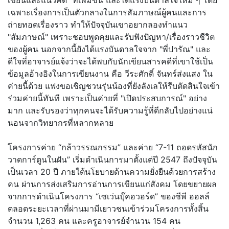
เฉพาะเรื่องการเป็นตั
วกลางในการสัมภาษณ์ผู้
คนและการ
ถ่ายทอดเรื่องราว ทำให้ปัจจุบันเขาอยากลองทำแนว
"สัมภาษณ์" เพราะชอบพูดคุยและรับฟังปัญหา/
เรื่องราวชีวิต
ของผู้คน นอกจากนี้ยังได้แรงบันดาลใจจาก "พี่ปารัณ" และ
ดีใจที่อาจารย์แจ้งว่าจะได้
พบกับนักเขียนสารคดีที่เขาใช้
เป็น
ข้อมูลอ้างอิงในการเขียนงาน คือ วีระศักดิ์ จันทร์ส่งแสง ใน
ค่ายนี้ด้วย แฟงขอเชิญชวนรุ่นน้องที่ยังลั
งเลให้รีบตัดสินใจเข้า
ร่วมค่
ายนี้ทันที เพราะเป็นค่ายที่ "เปิดประสบการณ์" อย่าง
มาก และรับรองว่าทุกคนจะได้รั
บความรู้ที่ดีกลับไปอย่างแน่
นอนจากวิทยากรที่หลากหลาย
โครงการค่าย “กล้าวรรณกรรม” และค่าย “7-11 ถอดรหัสนัก
วาดการ์ตูนในฝัน” เริ่มดำเนินการมาตั้งแต่ปี 2547 ถึงปัจจุบัน
เป็นเวลา 20 ปี ภายใต้นโยบายด้านความยั่งยืนด้
วยการสร้าง
คน ผ่านการส่งเสริมการอ่านการเขี
ยนแก่สังคม โดยขยายผล
จากการดำเนินโครงการ “เซเว่นบุ๊คอวอร์ด” ของซีพี ออลล์
ตลอดระยะเวลาที่ผ่านมามี
เยาวชนเข้าร่วมโครงการทั้งสิ้น
จำนวน 1,263 คน และครูอาจารย์จำนวน 154 คน