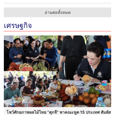
อ่านต่อทั้งหมด
เศรษฐกิจ
โชว์ศักยภาพผลไม้ไทย “ศุภจี” พาคณะทูต 15 ประเทศ สัมผัส