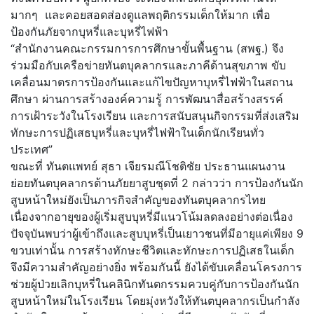
มากๆ และคอยสอดส่องดูแลพฤติกรรมเด็กให้มาก เพื่อ
ป้องกันภัยจากบุหรี่และบุหรี่ไฟฟ้า
“สำนักงานคณะกรรมการการศึกษาขั้นพื้นฐาน (สพฐ.) จึง
ร่วมมือกับเครือข่ายทันตบุคลากรและภาคีด้านสุขภาพ ขับ
เคลื่อนมาตรการป้องกันและแก้ไขปัญหาบุหรี่ไฟฟ้าในสถาน
ศึกษา ผ่านการสร้างองค์ความรู้ การพัฒนาสื่อสร้างสรรค์
การเฝ้าระวังในโรงเรียน และการสนับสนุนกิจกรรมที่ส่งเสริม
ทักษะการปฏิเสธบุหรี่และบุหรี่ไฟฟ้าในเด็กนักเรียนทั่ว
ประเทศ”
ขณะที่ ทันตแพทย์ สุธา เจียรมณีโชติชัย ประธานแผนงาน
ย่อยทันตบุคลากรต้านภัยยาสูบชุดที่ 2 กล่าวว่า การป้องกันนัก
สูบหน้าใหม่ยังเป็นภารกิจสำคัญของทันตบุคลากรไทย
เนื่องจากอายุของผู้เริ่มสูบบุหรี่มีแนวโน้มลดลงอย่างต่อเนื่อง
ปัจจุบันพบว่าผู้เข้าถึงและสูบบุหรี่เป็นเยาวชนที่มีอายุแค่เพียง 9
ขวบเท่านั้น การสร้างทักษะชีวิตและทักษะการปฏิเสธในเด็ก
จึงมีความสำคัญอย่างยิ่ง พร้อมกันนี้ ยังได้ขับเคลื่อนโครงการ
ช่วยผู้ป่วยเลิกบุหรี่ในคลินิกทันตกรรมควบคู่กับการป้องกันนัก
สูบหน้าใหม่ในโรงเรียน โดยมุ่งหวังให้ทันตบุคลากรเป็นกำลัง