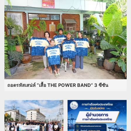
ถอดรหัสเสน่ห์ “เสื้อ THE POWER BAND” 3 ซีซัน