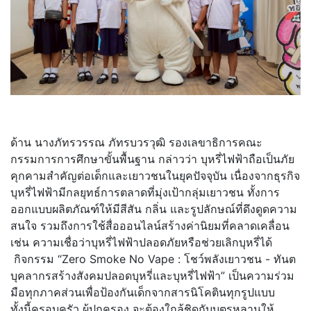
ด้าน นางภัทรวรรณ ภัทรบวรวุฒิ รองเลขาธิการคณะ
กรรมการการศึกษาขั้นพื้นฐาน กล่าวว่า บุหรี่ไฟฟ้าถือเป็นภัย
คุกคามสำคัญต่อเด็กและเยาวชนในยุคปัจจุบัน เนื่องจากธุรกิจ
บุหรี่ไฟฟ้ามีกลยุทธ์การตลาดที่มุ่งเป้ากลุ่มเยาวชน ทั้งการ
ออกแบบผลิตภัณฑ์ให้มีสีสัน กลิ่น และรูปลักษณ์ที่ดึงดูดความ
สนใจ รวมถึงการใช้สื่อออนไลน์สร้างค่านิยมที่คลาดเคลื่อน
เช่น ความเชื่อว่าบุหรี่ไฟฟ้าปลอดภัยหรือช่วยเลิกบุหรี่ได้
กิจกรรม “Zero Smoke No Vape : โชว์พลังเยาวชน - ทันต
บุคลากรสร้างสังคมปลอดบุหรี่และบุหรี่ไฟฟ้า” เป็นความร่วม
มือทุกภาคส่วนเพื่อป้องกันเด็กจากสารนิโคตินทุกรูปแบบ
ทั้งนี้ครอบครัว ผู้ปกครอง จะต้องใกล้ชิดกับบุตรหลานให้