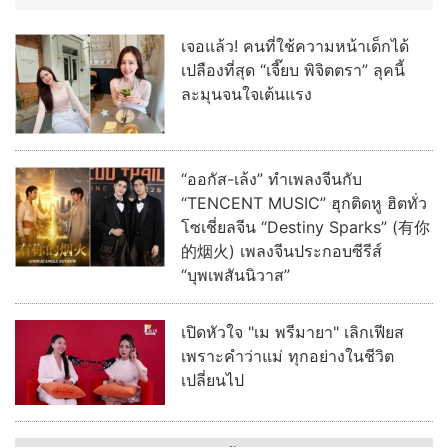
เจอแล้ว! คนที่ใช้ความหน้าเด็กได้
เปลืองที่สุด “เจี๊ยบ พิจิตตรา” ลุคนี้
ละมุนจนใจเต้นแรง
“ออกัส-เล้ง” ทำเพลงจีนกับ
“TENCENT MUSIC” ฮุกติดหู ฮิตทั่ว
โซเชี่ยลจีน “Destiny Sparks” (有你
的烟火) เพลงจีนประกอบซีรีส์
“บุพเพสันนิวาส”
เปิดหัวใจ "เม พรีมายา" เลิกเฟียส
เพราะคำว่าแม่ ทุกอย่างในชีวิต
เปลี่ยนไป