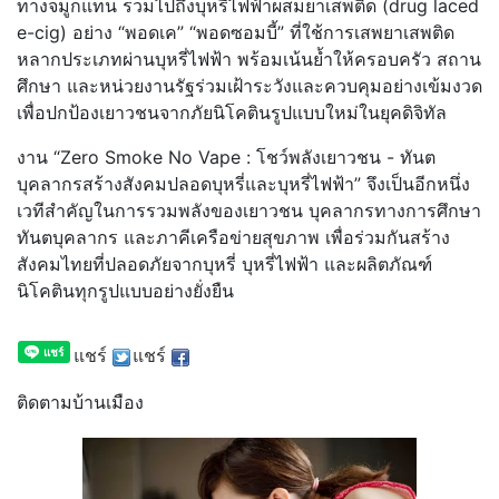
ทางจมูกแทน รวมไปถึงบุหรี่ไฟฟ้าผสมยาเสพติด (drug laced
e-cig) อย่าง “พอดเค” “พอดซอมบี้” ที่ใช้การเสพยาเสพติด
หลากประเภทผ่านบุหรี่ไฟฟ้า พร้อมเน้นย้ำให้ครอบครัว สถาน
ศึกษา และหน่วยงานรัฐร่วมเฝ้าระวังและควบคุมอย่างเข้มงวด
เพื่อปกป้องเยาวชนจากภัยนิโคตินรูปแบบใหม่ในยุคดิจิทัล
งาน “Zero Smoke No Vape : โชว์พลังเยาวชน - ทันต
บุคลากรสร้างสังคมปลอดบุหรี่และบุหรี่ไฟฟ้า” จึงเป็นอีกหนึ่ง
เวทีสำคัญในการรวมพลังของเยาวชน บุคลากรทางการศึกษา
ทันตบุคลากร และภาคีเครือข่ายสุขภาพ เพื่อร่วมกันสร้าง
สังคมไทยที่ปลอดภัยจากบุหรี่ บุหรี่ไฟฟ้า และผลิตภัณฑ์
นิโคตินทุกรูปแบบอย่างยั่งยืน
แชร์
แชร์
ติดตามบ้านเมือง