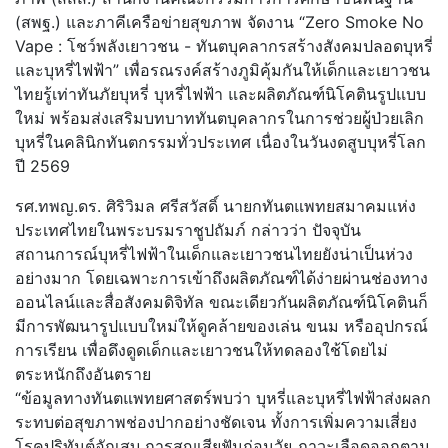
(สพฐ.) และภาคีเครือข่ายสุขภาพ จัดงาน “Zero Smoke No
Vape : โชว์พลังเยาวชน - ทันตบุคลากรสร้างสังคมปลอดบุหรี่
และบุหรี่ไฟฟ้า” เพื่อรณรงค์สร้างภูมิคุ้มกันให้เด็กและเยาวชน
ไทยรู้เท่าทันภัยบุหรี่ บุหรี่ไฟฟ้า และผลิตภัณฑ์นิโคตินรูปแบบ
ใหม่ พร้อมส่งเสริมบทบาททันตบุคลากรในการช่วยผู้ป่วยเลิก
บุหรี่ในคลินิกทันตกรรมทั่วประเทศ เนื่องในวันงดสูบบุหรี่โลก
ปี 2569
รศ.ทพญ.ดร. ศิริวิมล ศรีสวัสดิ์ นายกทันตแพทยสมาคมแห่ง
ประเทศไทยในพระบรมราชูปถัมภ์ กล่าวว่า ปัจจุบัน
สถานการณ์บุหรี่ไฟฟ้าในเด็กและเยาวชนไทยยังน่าเป็นห่วง
อย่างมาก โดยเฉพาะการเข้าถึงผลิตภัณฑ์ได้ง่ายผ่านช่องทาง
ออนไลน์และสื่อสังคมดิจิทัล ขณะเดียวกันผลิตภัณฑ์นิโคตินก็
มีการพัฒนารูปแบบใหม่ให้ดูคล้ายของเล่น ขนม หรืออุปกรณ์
การเรียน เพื่อดึงดูดเด็กและเยาวชนให้ทดลองใช้โดยไม่
ตระหนักถึงอันตราย
“ข้อมูลทางทันตแพทยศาสตร์พบว่า บุหรี่และบุหรี่ไฟฟ้าส่งผลก
ระทบต่อสุขภาพช่องปากอย่างชัดเจน ทั้งการเพิ่มความเสี่ยง
โรคปริทันต์อักเสบ การสูญเสียฟันก่อนวัย ภาวะเลือดออกตาม