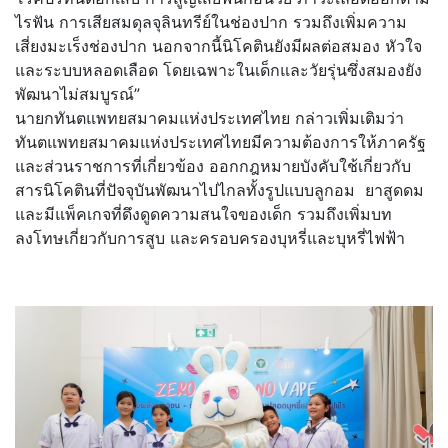
ไรฟัน การเสียสมดุลจุลินทรีย์ในช่องปาก รวมถึงเพิ่มความ
เสี่ยงมะเร็งช่องปาก นอกจากนี้นิโคตินยังมีผลต่อสมอง หัวใจ
และระบบหลอดเลือด โดยเฉพาะในเด็กและวัยรุ่นซึ่งสมองยัง
พัฒนาไม่สมบูรณ์”
นายกทันตแพทยสมาคมแห่งประเทศไทย กล่าวเพิ่มเติมว่า
ทันตแพทยสมาคมแห่งประเทศไทยมีความต้องการให้ภาครัฐ
และส่วนราชการที่เกี่ยวข้อง ออกกฎหมายบังคับใช้เกี่ยวกับ
สารนิโคตินที่ปัจจุบันพัฒนาไปไกลทั้งรูปแบบลูกอม ยาสูดดม
และมีแพ็คเกจที่ดึงดูดความสนใจของเด็ก รวมถึงเพิ่มบท
ลงโทษเกี่ยวกับการสูบ และครอบครองบุหรี่และบุหรี่ไฟฟ้า