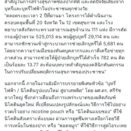
สำคัญในการสร้างสุขภาพช่องปากที่ดี และลดปัจจัยเสี่ยงจาก
บุหรี่และบุหรี่ไฟฟ้าในประชาชนทุกช่วงวัย
“ตลอดระยะเวลา 2 ปีที่ผ่านมา โครงการได้ดำเนินงาน
ครอบคลุมพื้นที่ 20 จังหวัด ใน 12 เขตสุขภาพ และโรง
พยาบาลสังกัดกระทรวงสาธารณสุขจำนวน 111 แห่ง มีการคัด
กรองผู้ป่วยรวม 525,013 คน พบผู้สูบบุหรี่ 29,114 คน และ
สามารถชักชวนเข้าสู่กระบวนการช่วยเลิกบุหรี่ได้ 5,681 คน
โดยจากความร่วมมือของทันตบุคลากรและภาคีเครือข่ายทุก
ภาคส่วน สามารถช่วยให้ผู้ป่วยเลิกบุหรี่ได้สำเร็จ 782 คน คิด
เป็นร้อยละ 13.77 สะท้อนบทบาทสำคัญของคลินิกทันตกรรม
ในการปรับเปลี่ยนพฤติกรรมสุขภาพของประชาชน”
นอกจากนี้ ภายในงานยังมีการบรรยายพิเศษหัวข้อ “บุหรี่
ไฟฟ้า / นิโคตินรูปแบบใหม่ สู่ยาเสพติด” โดย ผศ.ดร. ศรีรัช
ลาภใหญ่ ซึ่งกล่าวเตือนถึงการแพร่ระบาดของผลิตภัณฑ์
นิโคตินยุคใหม่ ที่เปลี่ยนแปลงรูปลักษณ์และวิธีการใช้ไปอย่าง
รวดเร็วอย่าง nicotine pouch หรือ “นิโคตินแบบซอง” ที่ใช้
นิโคตินสังเคราะห์แบบผง ผ่านการดูดซึมทางเหงือกโดยวิธี
การเหน็บในช่องปาก หรือ “พอดจมูก” ที่ใช้วิธีการสูดไอระเหย