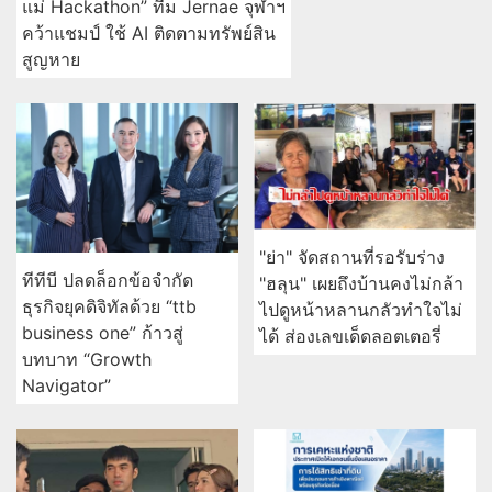
แม่ Hackathon” ทีม Jernae จุฬาฯ
คว้าแชมป์ ใช้ AI ติดตามทรัพย์สิน
สูญหาย
"ย่า" จัดสถานที่รอรับร่าง
ทีทีบี ปลดล็อกข้อจำกัด
"ฮลุน" เผยถึงบ้านคงไม่กล้า
ธุรกิจยุคดิจิทัลด้วย “ttb
ไปดูหน้าหลานกลัวทำใจไม่
business one” ก้าวสู่
ได้ ส่องเลขเด็ดลอตเตอรี่
บทบาท “Growth
Navigator”