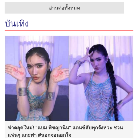
อ่านต่อทั้งหมด
บันเทิง
ฟาดลุคใหม่! “แบม พิชญานิน” แดนซ์สับทุกจังหวะ ชวน
แฟนๆ แกะท่า #นอกจอนอกใจ