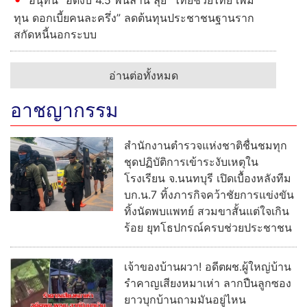
ทุน ดอกเบี้ยคนละครึ่ง” ลดต้นทุนประชาชนฐานราก
สกัดหนี้นอกระบบ
อ่านต่อทั้งหมด
อาชญากรรม
สำนักงานตำรวจแห่งชาติชื่นชมทุก
ชุดปฏิบัติการเข้าระงับเหตุใน
โรงเรียน จ.นนทบุรี เปิดเบื้องหลังทีม
บก.น.7 ทิ้งภารกิจคว้าชัยการแข่งขัน
ทิ้งนัดพบแพทย์ สวมขาสั้นแต่ใจเกิน
ร้อย ยุทโธปกรณ์ครบช่วยประชาชน
เจ้าของบ้านผวา! อดีตผช.ผู้ใหญ่บ้าน
รำคาญเสียงหมาเห่า ลากปืนลูกซอง
ยาวบุกบ้านถามมันอยู่ไหน