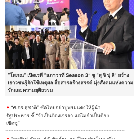
“โสภณ” เปิดเวที “สภาวาที Season 3” ชู “สุ จิ ปุ ลิ” สร้าง
เยาวชนรู้จักใช้เหตุผล สื่อสารสร้างสรรค์ มุ่งสังคมแห่งความ
รักและความยุติธรรม
“ศ.ดร.สุชาติ” ซัดไทยอย่าปูพรมแดงให้ผู้นำ
รัฐประหาร ชี้ “จำเป็นต้องเจรจา แต่ไม่จำเป็นต้อง
เชิดชู”
“อนุทิน” อัดงบ 4.5 พันล้าน ลุย “ไทยช่วยไทย เพิ่ม