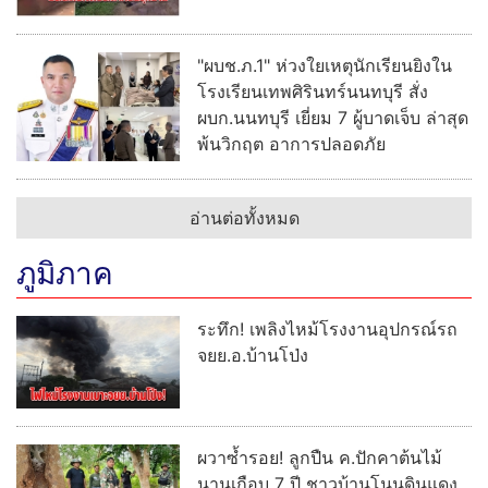
"ผบช.ภ.1" ห่วงใยเหตุนักเรียนยิงใน
โรงเรียนเทพศิรินทร์นนทบุรี สั่ง
ผบก.นนทบุรี เยี่ยม 7 ผู้บาดเจ็บ ล่าสุด
พ้นวิกฤต อาการปลอดภัย
อ่านต่อทั้งหมด
ภูมิภาค
ระทึก! เพลิงไหม้โรงงานอุปกรณ์รถ
จยย.อ.บ้านโป่ง
ผวาซ้ำรอย! ลูกปืน ค.ปักคาต้นไม้
นานเกือบ 7 ปี ชาวบ้านโนนดินแดง