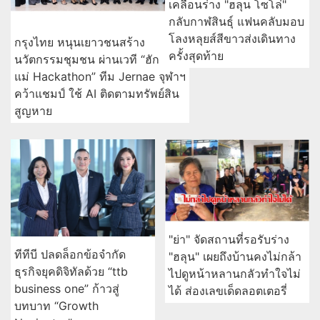
เคลื่อนร่าง "ฮลุน โซโล่"
กลับกาฬสินธุ์ แฟนคลับมอบ
โลงหลุยส์สีขาวส่งเดินทาง
กรุงไทย หนุนเยาวชนสร้าง
ครั้งสุดท้าย
นวัตกรรมชุมชน ผ่านเวที “ฮัก
แม่ Hackathon” ทีม Jernae จุฬาฯ
คว้าแชมป์ ใช้ AI ติดตามทรัพย์สิน
สูญหาย
"ย่า" จัดสถานที่รอรับร่าง
ทีทีบี ปลดล็อกข้อจำกัด
"ฮลุน" เผยถึงบ้านคงไม่กล้า
ธุรกิจยุคดิจิทัลด้วย “ttb
ไปดูหน้าหลานกลัวทำใจไม่
business one” ก้าวสู่
ได้ ส่องเลขเด็ดลอตเตอรี่
บทบาท “Growth