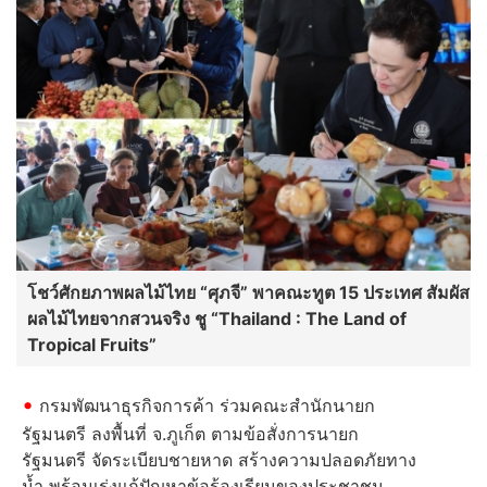
โชว์ศักยภาพผลไม้ไทย “ศุภจี” พาคณะทูต 15 ประเทศ สัมผัส
ผลไม้ไทยจากสวนจริง ชู “Thailand : The Land of
Tropical Fruits”
กรมพัฒนาธุรกิจการค้า ร่วมคณะสำนักนายก
รัฐมนตรี ลงพื้นที่ จ.ภูเก็ต ตามข้อสั่งการนายก
รัฐมนตรี จัดระเบียบชายหาด สร้างความปลอดภัยทาง
น้ำ พร้อมเร่งแก้ปัญหาข้อร้องเรียนของประชาชน