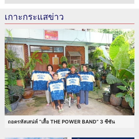
เกาะกระแสข่าว
ถอดรหัสเสน่ห์ “เสื้อ THE POWER BAND” 3 ซีซัน