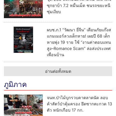
ซุกยาบ้า 7.2 หมื่นเม็ด ชนรถขยะหนี
ซุ่มเงียบ
ผบช.ภ.1 “วัฒนา ยี่จีน” เตือนภัยแก๊งส
แกมเมอร์ลวงเด็กหาย! เผยปี 68 เด็ก
หายพุ่ง 19 ราย ใช้ “งานค่าตอบแทน
สูง–Romance Scam” ล่อส่งประเทศ
เพื่อนบ้าน
อ่านต่อทั้งหมด
ภูมิภาค
จนท.ป่าไม้บุกรวบคาตลาดนัด ลอบ
ค้าสัตว์ป่าคุ้มครอง ยึดซากตะกวด 13
ตัว หนักเกือบ 17 กก.