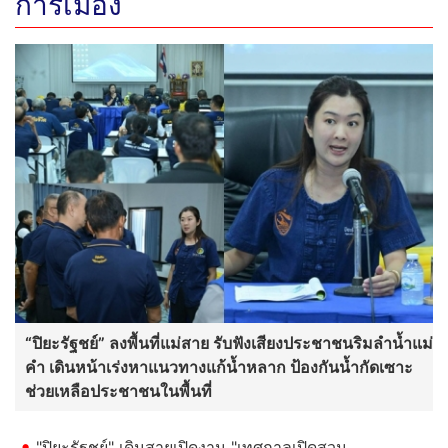
การเมือง
“ปิยะรัฐชย์” ลงพื้นที่แม่สาย รับฟังเสียงประชาชนริมลำน้ำแม่
คำ เดินหน้าเร่งหาแนวทางแก้น้ำหลาก ป้องกันน้ำกัดเซาะ
ช่วยเหลือประชาชนในพื้นที่
"ปิยะรัฐชย์" เดินสายเปิดงาน "เทศกาลเปิดสวน