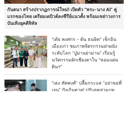
กันตนา สร้างปรากฏการณ์ใหม่! เปิดตัว “พระ-นาง AI” คู่
แรกของไทย เตรียมเดบิวต์ลงซีรีย์แนวตั้ง พร้อมเขย่าวงการ
บันเทิงยุคดิจิทัล
"เต้ย พงศกร - ต้น ธนษิต" เช็กอิน
เมืองเก่า ชมภาพจิตรกรรมฝาผนัง
ระดับโลก “ปู่ม่านย่าม่าน” เรียนรู้
นวัตกรรมผักเชียงดาใน "หอมแผ่น
ดินฯ"
“เฮง ทัตพงศ์” ปลื้มกระแส “อย่าขอพี่
เจน” ปังเกินคาด! ปรับลุคสวมบท
“เจนเล็ก” เผชิญความสัมพันธ์ Red
Flag ทำแฟนๆ แห่เอาใจช่วย
ฮือฮา ช่อง 3 เซอร์ไพรส์ ดึง “เก้า -
พาย” ประชันบทบาท ลงละครลึกลับ