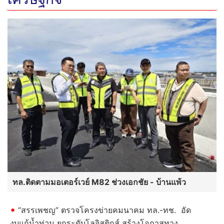
ทล.ติดตามมอเตอร์เวย์ M82 ช่วงเอกชัย - บ้านแพ้ว
“สรรเพชญ” ตรวจโครงข่ายคมนาคม ทล.-ทช. อัด
งบแก้น้ำท่วม ยกระดับโลจิสติกส์ สร้างโอกาสทาง