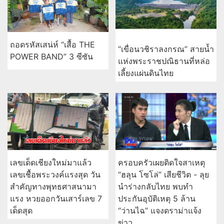
ถอดรหัสเสน่ห์ “เสื้อ THE
“เขื่อนวชิราลงกรณ” สายน้ำ
POWER BAND” 3 ซีซัน
แห่งพระราชปณิธานที่หล่อ
เลี้ยงแผ่นดินไทย
เลขเด็ดเชียงใหม่มาแล้ว
ครอบครัวเผยติดใจสาเหตุ
เลขเชื้อพระวงค์แรงสุด วัน
“ฮลุน โซโล่” เสียชีวิต - ลุย
สำคัญทางพุทธศาสนามา
นำร่างกลับไทย พบทำ
แรง หวยออกวันเสาร์เลข 7
ประกันอุบัติเหตุ 5 ล้าน
เด็ดสุด
“ว่านไฉ” แจงดราม่าแจ้ง
ข่าว