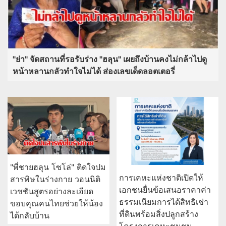
"ย่า" จัดสถานที่รอรับร่าง "ฮลุน" เผยถึงบ้านคงไม่กล้าไปดู
หน้าหลานกลัวทำใจไม่ได้ ส่องเลขเด็ดลอตเตอรี่
"พี่ชายฮลุน โซโล่" ติดใจปม
การเคหะแห่งชาติเปิดให้
สารพิษในร่างกาย วอนนิติ
เอกชนยื่นข้อเสนอราคาค่า
เวชชันสูตรอย่างละเอียด
ธรรมเนียมการได้สิทธิเช่า
ขอบคุณคนไทยช่วยให้น้อง
ที่ดินพร้อมสิ่งปลูกสร้าง
ได้กลับบ้าน