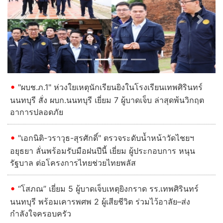
อาการปลอดภัย
"เอกนิติ-วราวุธ-สุรศักดิ์" ตรวจระดับน้ำหน้าวัดไชยฯ
อยุธยา ลั่นพร้อมรับมือฝนปีนี้ เยี่ยม ผู้ประกอบการ หนุน
รัฐบาล ต่อโครงการไทยช่วยไทยพลัส
Previous
Next
“โสภณ” เยี่ยม 5 ผู้บาดเจ็บเหตุยิงกราด รร.เทพศิรินทร์
นนทบุรี พร้อมเคารพศพ 2 ผู้เสียชีวิต ร่วมไว้อาลัย–ส่ง
กำลังใจครอบครัว
พระเด่นคนดังบ้านเมือง (9 ส.ค.69)
อ่านต่อทั้งหมด
เกาะกระแสข่าว