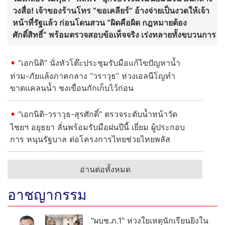
"เอกนิติ-วราวุธ-สุรศักดิ์" ตรวจระดับน้ำหน้าวัด
ไชยฯ อยุธยา ลั่นพร้อมรับมือฝนปีนี้ เยี่ยม ผู้ประกอบ
การ หนุนรัฐบาล ต่อโครงการไทยช่วยไทยพลัส
อ่านต่อทั้งหมด
อาชญากรรม
"ผบช.ภ.1" ห่วงใยเหตุนักเรียนยิงใน
โรงเรียนเทพศิรินทร์นนทบุรี สั่ง
ผบก.นนทบุรี เยี่ยม 7 ผู้บาดเจ็บ ล่าสุด
พ้นวิกฤต อาการปลอดภัย
หนุ่มวัย 33 ถูกยิงดับหน้าบ้านพัก
ตำรวจเร่งคลี่ปม หลังตกเป็นผู้ต้องหา
คดียิงแฟนสาวเสียชีวิต