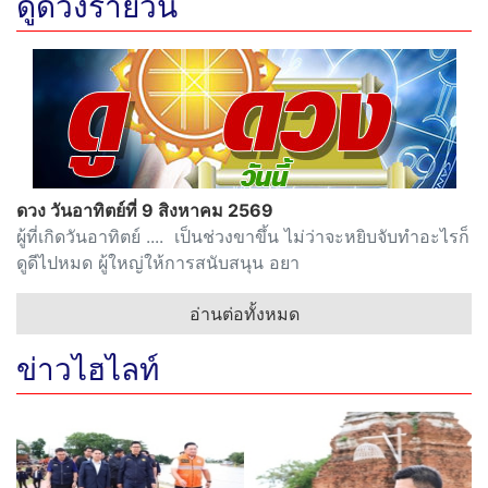
ดูดวงรายวัน
ดวง วันอาทิตย์ที่ 9 สิงหาคม 2569
ผู้ที่เกิดวันอาทิตย์ .... เป็นช่วงขาขึ้น ไม่ว่าจะหยิบจับทำอะไรก็
ดูดีไปหมด ผู้ใหญ่ให้การสนับสนุน อยา
อ่านต่อทั้งหมด
ข่าวไฮไลท์
"ผบช.ภ.1" ห่วงใยเหตุนักเรียนยิงในโรงเรียนเทพศิรินทร์
นนทบุรี สั่ง ผบก.นนทบุรี เยี่ยม 7 ผู้บาดเจ็บ ล่าสุดพ้นวิกฤต