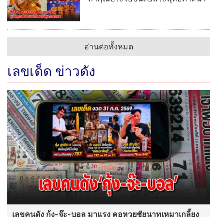
เลขคนดัง กุ้ง-จ๊ะ-บอล มาแรง คอหวยชัยนาทเหมาเกลี้ยง
แผง
วันอาสาฬหบูชาคึกคัก แห่กราบไหว้
สิ่งศักดิ์สิทธิ์อาศรมฤาษีเณร
ศรัทธาล้นอาศรมฤาษีเณร!
ประชาชนแห่ร่วมสวดมหาภาณยักษ์