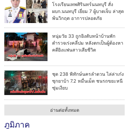
ชุด 238 พิทักษ์นครลำดวน ไล่ล่าเก๋ง
ซุกยาบ้า 7.2 หมื่นเม็ด ชนรถขยะหนี
ซุ่มเงียบ
อ่านต่อทั้งหมด
ภูมิภาค
อดีตข้าราชการวัย 68 ปี หัวใจวาย
เฉียบพลันดับคารถจักรยานยนต์
สลด! ไฟดูดช่างอาสาดับ คาโครง
เหล็กสร้างบ้านพี่สาว