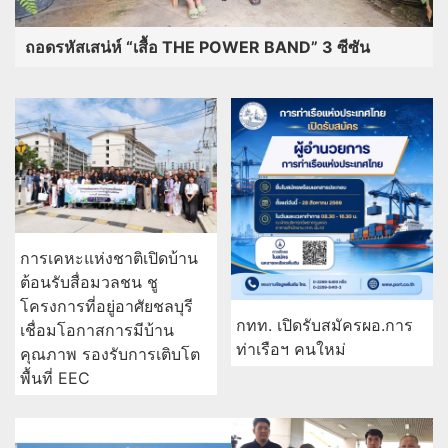
การเคหะแห่งชาติเปิดบ้าน
ต้อนรับสื่อมวลชน ชู
โครงการที่อยู่อาศัยชลบุรี
กทท. เปิดรับสมัครผอ.การ
เชื่อมโอกาสการมีบ้าน
ท่าเรือฯ คนใหม่
คุณภาพ รองรับการเติบโต
พื้นที่ EEC
เคลื่อนร่าง "ฮลุน โซโล่"
กลับกาฬสินธุ์ แฟนคลับมอบ
โลงหลุยส์สีขาวส่งเดินทาง
กรุงไทย หนุนเยาวชนสร้าง
ครั้งสุดท้าย
นวัตกรรมชุมชน ผ่านเวที “ฮัก
แม่ Hackathon” ทีม Jernae จุฬาฯ