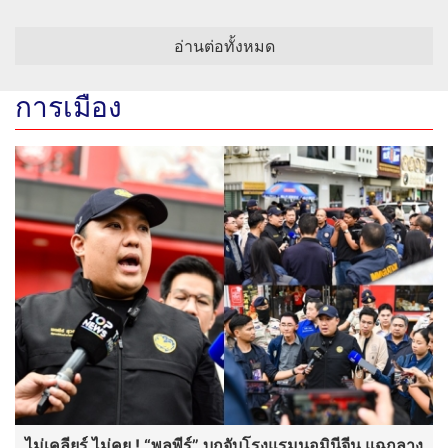
ไม่เคลียร์ ไม่คุย ! “พลพีร์” บุกจับโรงแรมนอมินีจีน แฉกลาง
วงสื่อ! เจ้าของร้านโทร “ขอเคลียร์” อ้างจ่ายเป็นงวดให้เจ้า
หน้าที่รัฐแล้ว ก่อนโดนสวน “ผิดคือผิด กฎหมายต้อง
ศักดิ์สิทธิ์” พร้อมตรวจสอบข้อเท็จจริง เร่งทลายทั้งขบวนการ
“เอกนิติ” นั่งหัวโต๊ะประชุมรับมือแก้ไขปัญหาน้ำ
ท่วม-ภัยแล้งภาคกลาง “วราวุธ” ห่วงเอลนีโญทำ
ขาดแคลนน้ำ ชงเขื่อนกักเก็บไว้ก่อน