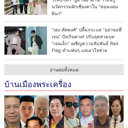
อ่านต่อทั้งหมด
บ้านเมืองพระเครื่อง
พระเด่นคนดังบ้านเมือง (9 ส.ค.69)
"สุนันท์ ตาปสนันท์" หนึ่งในมือ
บริหาร น.ส.พ.บ้านเมือง จากไป "ทิ้ง