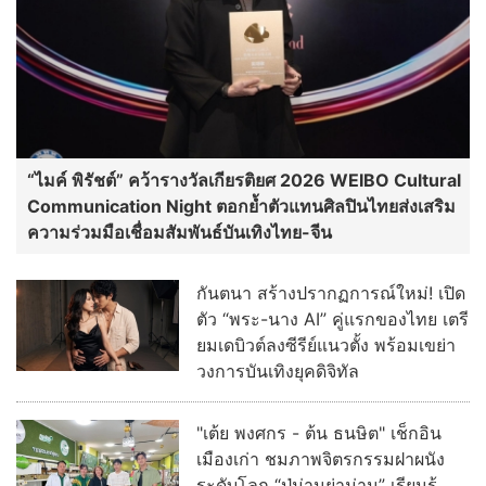
กันตนา สร้างปรากฏการณ์ใหม่! เปิด
ตัว “พระ-นาง AI” คู่แรกของไทย เตรี
ยมเดบิวต์ลงซีรีย์แนวตั้ง พร้อมเขย่า
วงการบันเทิงยุคดิจิทัล
"เต้ย พงศกร - ต้น ธนษิต" เช็กอิน
เมืองเก่า ชมภาพจิตรกรรมฝาผนัง
ระดับโลก “ปู่ม่านย่าม่าน” เรียนรู้
นวัตกรรมผักเชียงดาใน "หอมแผ่น
ดินฯ"
“เฮง ทัตพงศ์” ปลื้มกระแส “อย่าขอพี่
เจน” ปังเกินคาด! ปรับลุคสวมบท
“เจนเล็ก” เผชิญความสัมพันธ์ Red
Flag ทำแฟนๆ แห่เอาใจช่วย