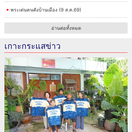
ถอดรหัสเสน่ห์ “เสื้อ THE POWER BAND” 3 ซีซัน