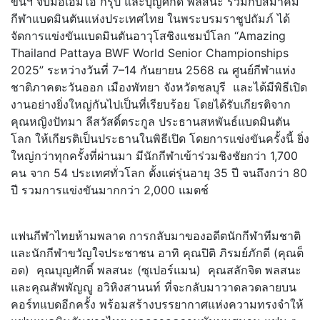
ขันฯ จับมือเอ็มไอ กรุ๊ป และบุญศักดิ์ พลสนะ ร่วมกับสมาคม
กีฬาแบดมินตันแห่งประเทศไทย ในพระบรมราชูปถัมภ์ ได้
จัดการแข่งขันแบดมินตันอาวุโสชิงแชมป์โลก “Amazing
Thailand Pattaya BWF World Senior Championships
2025” ระหว่างวันที่ 7–14 กันยายน 2568 ณ ศูนย์กีฬาแห่ง
ชาติภาคตะวันออก เมืองพัทยา จังหวัดชลบุรี และได้มีพิธีเปิด
งานอย่างยิ่งใหญ่กันไปเป็นที่เรียบร้อย โดยได้รับเกียรติจาก
คุณหญิงปัทมา ลีสวัสดิ์ตระกูล ประธานสหพันธ์แบดมินตัน
โลก ให้เกียรติเป็นประธานในพิธีเปิด โดยการแข่งขันครั้งนี้ ยิ่ง
ใหญ่กว่าทุกครั้งที่ผ่านมา มีนักกีฬาเข้าร่วมชิงชัยกว่า 1,700
คน จาก 54 ประเทศทั่วโลก ตั้งแต่รุ่นอายุ 35 ปี จนถึงกว่า 80
ปี รวมการแข่งขันมากกว่า 2,000 แมตช์
แฟนกีฬาไทยห้ามพลาด การกลับมาของอดีตนักกีฬาทีมชาติ
และนักกีฬาขวัญใจประชาชน อาทิ คุณปิติ ภิรมย์ภักดี (คุณต็
อด) คุณบุญศักดิ์ พลสนะ (ซุเปอร์แมน) คุณสลักจิต พลสนะ
และคุณสัพพัญญู อวิหิงสานนท์ ที่จะกลับมาวาดลวดลายบน
คอร์ทแบดอีกครั้ง พร้อมสร้างบรรยากาศแห่งความทรงจำให้