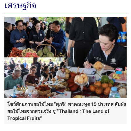
โชว์ศักยภาพผลไม้ไทย “ศุภจี” พาคณะทูต 15 ประเทศ สัมผัส
ผลไม้ไทยจากสวนจริง ชู “Thailand : The Land of
Tropical Fruits”
กรมพัฒนาธุรกิจการค้า ร่วมคณะสำนักนายก
รัฐมนตรี ลงพื้นที่ จ.ภูเก็ต ตามข้อสั่งการนายก
รัฐมนตรี จัดระเบียบชายหาด สร้างความปลอดภัยทาง
น้ำ พร้อมเร่งแก้ปัญหาข้อร้องเรียนของประชาชน
BDI ผนึก อีวาย ประเทศไทย จัดงาน “AI
Sovereignty & the Digital Nation