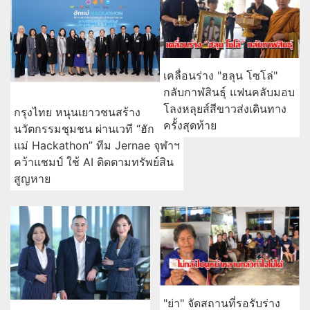
คว้าแชมป์ ใช้ AI ติดตามทรัพย์สิน
สูญหาย
"ย่า" จัดสถานที่รอรับร่าง
ทีทีบี ปลดล็อกข้อจำกัด
"ฮลุน" เผยถึงบ้านคงไม่กล้า
ธุรกิจยุคดิจิทัลด้วย “ttb
ไปดูหน้าหลานกลัวทำใจไม่
business one” ก้าวสู่
ได้ ส่องเลขเด็ดลอตเตอรี่
บทบาท “Growth
Navigator”