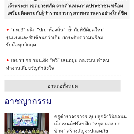
เจ้าพระยา เขตบางพลัด จากตัวแทนภาคประชาชน พร้อม
เตรียมติดตามกับผู้ว่าราชการกรุงเทพมหานครอย่างใกล้ชิด
“มท.3” ผนึก “ปภ.-ท้องถิ่น” ย้ำภัยพิบัติยุคใหม่
รุนแรงและซับซ้อนกว่าเดิม ยกระดับความพร้อม
รับมือทุกวิกฤต
เลขาฯ กอ.รมน.ติง “ทวี” เสนอยุบ กอ.รมน.ทำคน
ทำงานเสียขวัญกำลังใจ
อ่านต่อทั้งหมด
อาชญากรรม
ครูตำรวจจราจร ลุยปลูกฝังวินัยถนน
เด็กเซนต์ฟรังฯ ฝึก “หยุด มอง ยก
ข้าม” สร้างสัญจรปลอดภัย