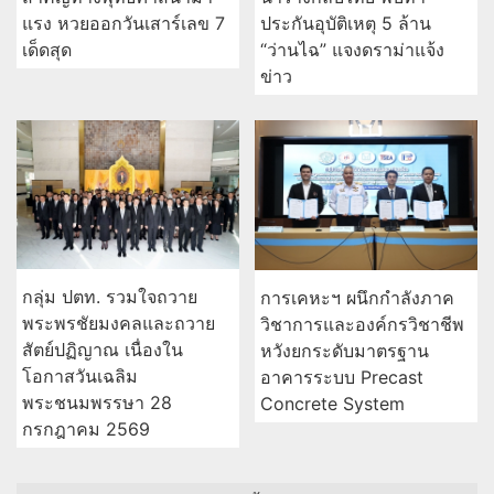
แรง หวยออกวันเสาร์เลข 7
ประกันอุบัติเหตุ 5 ล้าน
เด็ดสุด
“ว่านไฉ” แจงดราม่าแจ้ง
ข่าว
กลุ่ม ปตท. รวมใจถวาย
การเคหะฯ ผนึกกำลังภาค
พระพรชัยมงคลและถวาย
วิชาการและองค์กรวิชาชีพ
สัตย์ปฏิญาณ เนื่องใน
หวังยกระดับมาตรฐาน
โอกาสวันเฉลิม
อาคารระบบ Precast
พระชนมพรรษา 28
Concrete System
กรกฎาคม 2569