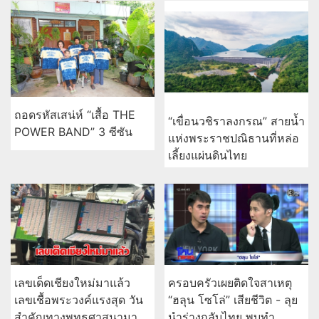
ถอดรหัสเสน่ห์ “เสื้อ THE
“เขื่อนวชิราลงกรณ” สายน้ำ
POWER BAND” 3 ซีซัน
แห่งพระราชปณิธานที่หล่อ
เลี้ยงแผ่นดินไทย
เลขเด็ดเชียงใหม่มาแล้ว
ครอบครัวเผยติดใจสาเหตุ
เลขเชื้อพระวงค์แรงสุด วัน
“ฮลุน โซโล่” เสียชีวิต - ลุย
สำคัญทางพุทธศาสนามา
นำร่างกลับไทย พบทำ