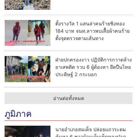
ตั้งรางวัล 1 แสนล่าคนร้ายชิงทอง
184 บาท จนท.ลาวพบเสื้อผ้าคนร้าย
ตั้งจุดตรวจตามเส้นทาง
ฝ่ายปกครองงาว ปฏิบัติการกวาดล้าง
ยาเสพติด รวบ 6 ผู้ต้องหา ยึดปืนไทย
ประดิษฐ์ 2 กระบอก
อ่านต่อทั้งหมด
ภูมิภาค
นายอำเภอสมเด็จ ปล่อยแถวระดม
ค้นหา 6 ชาวบ้านเก็บเห็ดหลงป่าภู