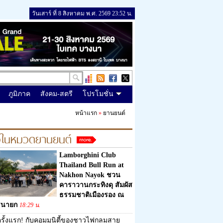
วันเสาร์ ที่ 8 สิงหาคม พ.ศ. 2569 23:52 น.
ภูมิภาค
สังคม-สตรี
โปรโมชั่น
หน้าแรก
»
ยานยนต์
วในหมวดยานยนต์
Lamborghini Club
Thailand Bull Run at
Nakhon Nayok ชวน
คาราวานกระทิงดุ สัมผัส
ธรรมชาติเมืองรอง ณ
รนายก
18:29 น.
รั้งแรก! กับคอมมูนิตี้ของชาวไฟกลมสาย