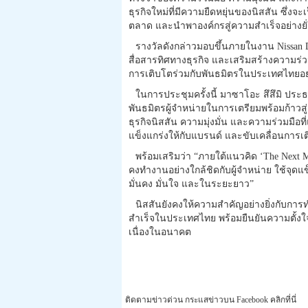
ธุรกิจใหม่ที่มีความยืดหยุ่นของนิสสัน ซึ่
ตลาด และนำพาองค์กรสู่ความสำเร็จอย่างยั่
รางวัลดังกล่าวมอบขึ้นภายในงาน Nissan De
สื่อสารทิศทางธุรกิจ และเสริมสร้างความร่ว
การเติบโตร่วมกับพันธมิตรในประเทศไทยอย
ในการประชุมครั้งนี้ มาซาโอะ สึสึมิ ปร
พันธมิตรผู้จำหน่ายในการเตรียมพร้อมก้าวส
ธุรกิจนิสสัน ความมุ่งมั่น และความร่วมมือ
แข็งแกร่งให้กับแบรนด์ และขับเคลื่อนการเติ
พร้อมเสริมว่า “ภายใต้แนวคิด ‘The Next 
คงทำงานอย่างใกล้ชิดกับผู้จำหน่าย ใช้จุด
มั่นคง มั่นใจ และในระยะยาว”
นิสสันยังคงให้ความสำคัญอย่างยิ่งกับกา
สำเร็จในประเทศไทย พร้อมยืนยันความตั้ง
เนื่องในอนาคต
ติดตามข่าวด่วน กระแสข่าวบน Facebook คลิกที่นี่