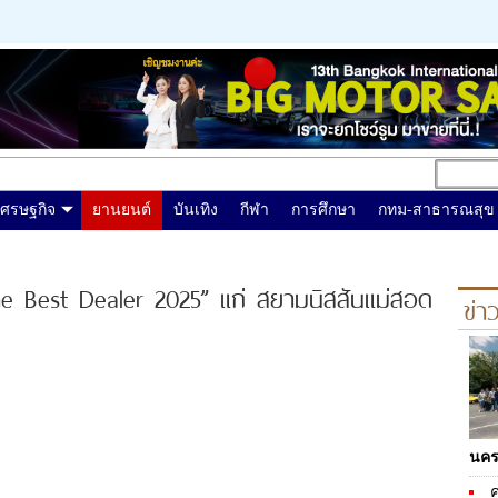
เศรษฐกิจ
ยานยนต์
บันเทิง
กีฬา
การศึกษา
กทม-สาธารณสุข
he Best Dealer 2025” แก่ สยามนิสสันแม่สอด
ข่า
นค
ค