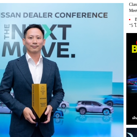
Clas
Meet
“5 โ