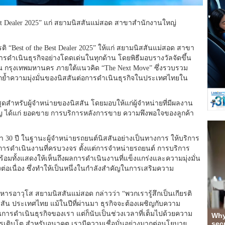
est Dealer 2025” แก่ สยามนิสสันแม่สอด สาขาสำนักงานใหญ่
ิ “Best of the Best Dealer 2025” ให้แก่ สยามนิสสันแม่สอด สาขา
ารดำเนินธุรกิจอย่างโดดเด่นในทุกด้าน โดยพิธีมอบรางวัลจัดขึ้น
 ณ กรุงเทพมหานคร ภายใต้แนวคิด “The Next Move” ซึ่งรวบรวม
กย้ำความมุ่งมั่นของนิสสันต่อการดำเนินธุรกิจในประเทศไทยใน
ูงสุดสำหรับผู้จำหน่ายของนิสสัน โดยมอบให้แก่ผู้จำหน่ายที่มีผลงาน
ัญ ได้แก่ ยอดขาย การบริการหลังการขาย ความพึงพอใจของลูกค้า
30 ปี ในฐานะผู้จำหน่ายรถยนต์นิสสันอย่างเป็นทางการ ให้บริการ
้วยการดำเนินงานที่ครบวงจร ตั้งแต่การจำหน่ายรถยนต์ การบริการ
้อมทั้งแสดงให้เห็นถึงผลการดำเนินงานที่แข็งแกร่งและความมุ่งมั่น
อเนื่อง ซึ่งทำให้เป็นหนึ่งในกำลังสำคัญในการเสริมความ
หารอาวุโส สยามนิสสันแม่สอด กล่าวว่า “พวกเรารู้สึกเป็นเกียรติ
นิสสัน ประเทศไทย แม้ในปีที่ผ่านมา ธุรกิจจะต้องเผชิญกับความ
นการดำเนินธุรกิจของเรา แต่ก็นับเป็นช่วงเวลาที่เต็มไปด้วยความ
รเติบโต สำหรับอนาคต เรามีความเชื่อมั่นอย่างมากต่อนโยบาย