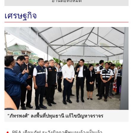
อ่านต่อทั้งหมด
เศรษฐกิจ
“ภัทรพงศ์” ลงพื้นที่ปทุมธานี แก้ไขปัญหาจราจร
PEA เตือนภัย! ระวังมิจฉาชีพแอบอ้างเป็นเจ้า