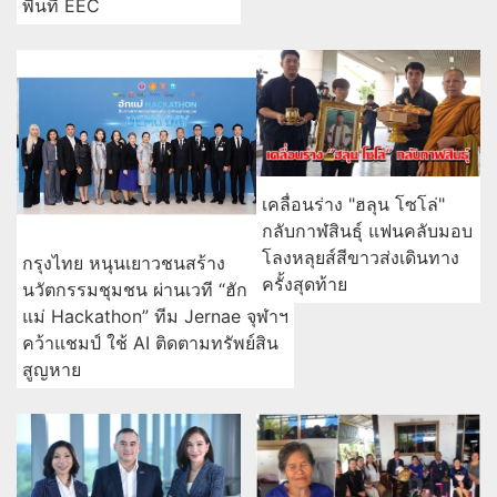
พื้นที่ EEC
เคลื่อนร่าง "ฮลุน โซโล่"
กลับกาฬสินธุ์ แฟนคลับมอบ
โลงหลุยส์สีขาวส่งเดินทาง
กรุงไทย หนุนเยาวชนสร้าง
ครั้งสุดท้าย
นวัตกรรมชุมชน ผ่านเวที “ฮัก
แม่ Hackathon” ทีม Jernae จุฬาฯ
คว้าแชมป์ ใช้ AI ติดตามทรัพย์สิน
สูญหาย