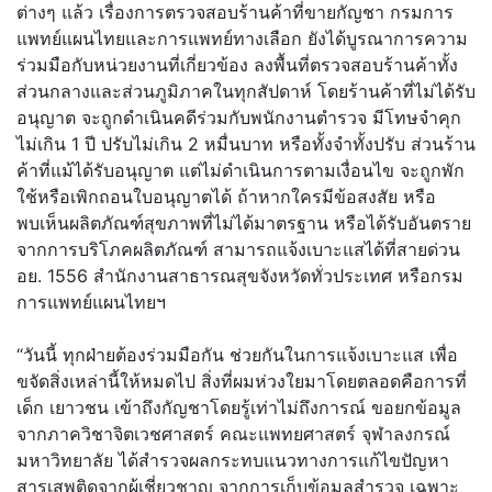
ต่างๆ แล้ว เรื่องการตรวจสอบร้านค้าที่ขายกัญชา กรมการ
แพทย์แผนไทยและการแพทย์ทางเลือก ยังได้บูรณาการความ
ร่วมมือกับหน่วยงานที่เกี่ยวข้อง ลงพื้นที่ตรวจสอบร้านค้าทั้ง
ส่วนกลางและส่วนภูมิภาคในทุกสัปดาห์ โดยร้านค้าที่ไม่ได้รับ
อนุญาต จะถูกดำเนินคดีร่วมกับพนักงานตำรวจ มีโทษจำคุก
ไม่เกิน 1 ปี ปรับไม่เกิน 2 หมื่นบาท หรือทั้งจำทั้งปรับ ส่วนร้าน
ค้าที่แม้ได้รับอนุญาต แต่ไม่ดำเนินการตามเงื่อนไข จะถูกพัก
ใช้หรือเพิกถอนใบอนุญาตได้ ถ้าหากใครมีข้อสงสัย หรือ
พบเห็นผลิตภัณฑ์สุขภาพที่ไม่ได้มาตรฐาน หรือได้รับอันตราย
จากการบริโภคผลิตภัณฑ์ สามารถแจ้งเบาะแสได้ที่สายด่วน
อย. 1556 สำนักงานสาธารณสุขจังหวัดทั่วประเทศ หรือกรม
การแพทย์แผนไทยฯ
“วันนี้ ทุกฝ่ายต้องร่วมมือกัน ช่วยกันในการแจ้งเบาะแส เพื่อ
ขจัดสิ่งเหล่านี้ให้หมดไป สิ่งที่ผมห่วงใยมาโดยตลอดคือการที่
เด็ก เยาวชน เข้าถึงกัญชาโดยรู้เท่าไม่ถึงการณ์ ขอยกข้อมูล
จากภาควิชาจิตเวชศาสตร์ คณะแพทยศาสตร์ จุฬาลงกรณ์
มหาวิทยาลัย ได้สำรวจผลกระทบแนวทางการแก้ไขปัญหา
สารเสพติดจากผู้เชี่ยวชาญ จากการเก็บข้อมูลสำรวจ เฉพาะ