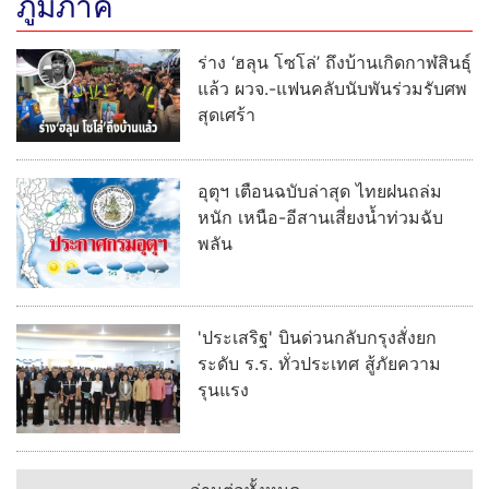
ภูมิภาค
ร่าง ‘ฮลุน โซโล่’ ถึงบ้านเกิดกาฬสินธุ์
แล้ว ผวจ.-แฟนคลับนับพันร่วมรับศพ
สุดเศร้า
อุตุฯ เตือนฉบับล่าสุด ไทยฝนถล่ม
หนัก เหนือ-อีสานเสี่ยงน้ำท่วมฉับ
พลัน
'ประเสริฐ' บินด่วนกลับกรุงสั่งยก
ระดับ ร.ร. ทั่วประเทศ สู้ภัยความ
รุนแรง