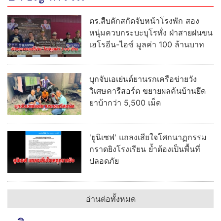
ตร.สืบดักสกัดจับหน้าโรงพัก สอง
หนุ่มควบกระบะบุโรทั่ง ฝ่าสายฝนขน
เฮโรอีน-ไอซ์ มูลค่า 100 ล้านบาท
บุกจับเอเย่นต์ยานรกเครือข่ายวัง
วิเศษคารีสอร์ต ขยายผลค้นบ้านยึด
ยาบ้ากว่า 5,500 เม็ด
'ยูนิเซฟ' แถลงเสียใจโศกนาฏกรรม
กราดยิงโรงเรียน ย้ำต้องเป็นพื้นที่
ปลอดภัย
อ่านต่อทั้งหมด