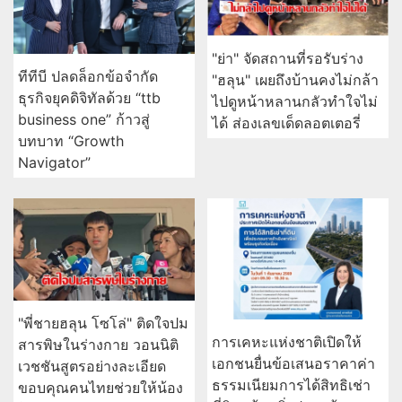
"ย่า" จัดสถานที่รอรับร่าง
ทีทีบี ปลดล็อกข้อจำกัด
"ฮลุน" เผยถึงบ้านคงไม่กล้า
ธุรกิจยุคดิจิทัลด้วย “ttb
ไปดูหน้าหลานกลัวทำใจไม่
business one” ก้าวสู่
ได้ ส่องเลขเด็ดลอตเตอรี่
บทบาท “Growth
Navigator”
"พี่ชายฮลุน โซโล่" ติดใจปม
การเคหะแห่งชาติเปิดให้
สารพิษในร่างกาย วอนนิติ
เอกชนยื่นข้อเสนอราคาค่า
เวชชันสูตรอย่างละเอียด
ธรรมเนียมการได้สิทธิเช่า
ขอบคุณคนไทยช่วยให้น้อง