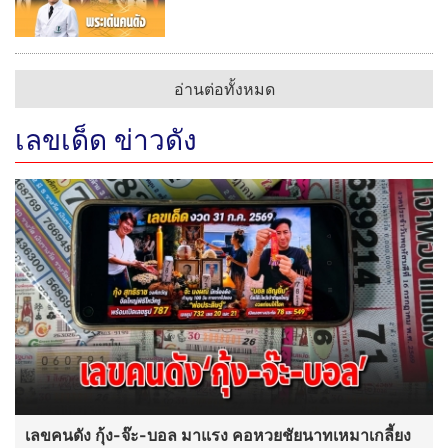
อ่านต่อทั้งหมด
เลขเด็ด ข่าวดัง
เลขคนดัง กุ้ง-จ๊ะ-บอล มาแรง คอหวยชัยนาทเหมาเกลี้ยง