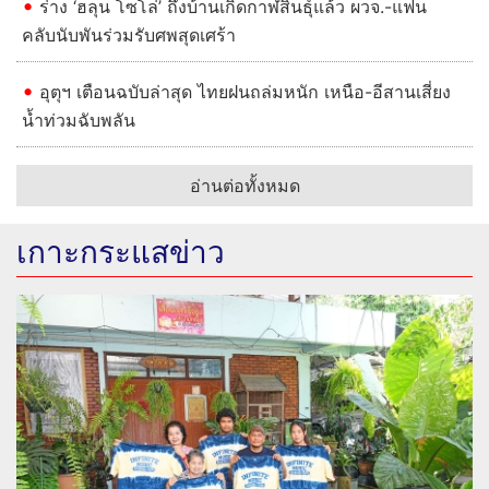
ร่าง ‘ฮลุน โซโล่’ ถึงบ้านเกิดกาฬสินธุ์แล้ว ผวจ.-แฟน
คลับนับพันร่วมรับศพสุดเศร้า
อุตุฯ เตือนฉบับล่าสุด ไทยฝนถล่มหนัก เหนือ-อีสานเสี่ยง
น้ำท่วมฉับพลัน
อ่านต่อทั้งหมด
เกาะกระแสข่าว