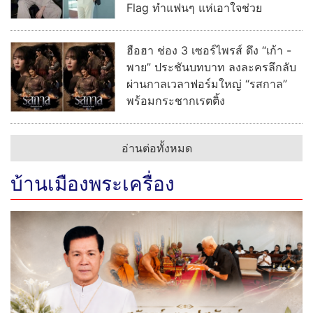
Flag ทำแฟนๆ แห่เอาใจช่วย
ฮือฮา ช่อง 3 เซอร์ไพรส์ ดึง “เก้า -
พาย” ประชันบทบาท ลงละครลึกลับ
ผ่านกาลเวลาฟอร์มใหญ่ “รสกาล”
พร้อมกระชากเรตติ้ง
อ่านต่อทั้งหมด
บ้านเมืองพระเครื่อง