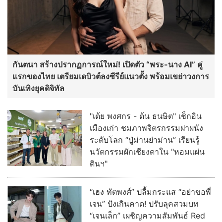
กันตนา สร้างปรากฏการณ์ใหม่! เปิดตัว “พระ-นาง AI” คู่
แรกของไทย เตรียมเดบิวต์ลงซีรีย์แนวตั้ง พร้อมเขย่าวงการ
บันเทิงยุคดิจิทัล
"เต้ย พงศกร - ต้น ธนษิต" เช็กอิน
เมืองเก่า ชมภาพจิตรกรรมฝาผนัง
ระดับโลก “ปู่ม่านย่าม่าน” เรียนรู้
นวัตกรรมผักเชียงดาใน "หอมแผ่น
ดินฯ"
“เฮง ทัตพงศ์” ปลื้มกระแส “อย่าขอพี่
เจน” ปังเกินคาด! ปรับลุคสวมบท
“เจนเล็ก” เผชิญความสัมพันธ์ Red