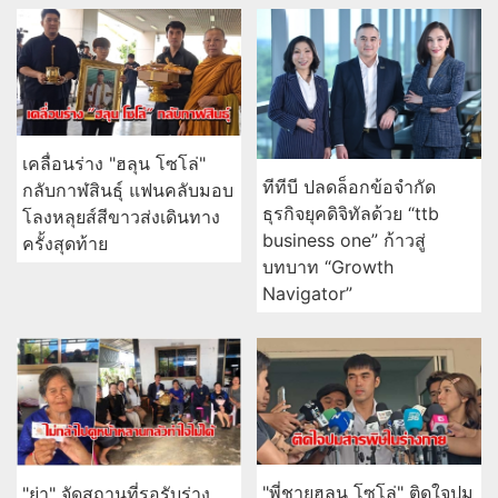
เคลื่อนร่าง "ฮลุน โซโล่"
ทีทีบี ปลดล็อกข้อจำกัด
กลับกาฬสินธุ์ แฟนคลับมอบ
ธุรกิจยุคดิจิทัลด้วย “ttb
โลงหลุยส์สีขาวส่งเดินทาง
business one” ก้าวสู่
ครั้งสุดท้าย
บทบาท “Growth
Navigator”
"พี่ชายฮลุน โซโล่" ติดใจปม
"ย่า" จัดสถานที่รอรับร่าง