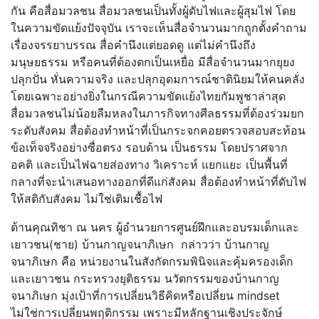
กัน คือสื่อมวลชน สื่อมวลชนเป็นทั้งผู้ดับไฟและผู้สุมไฟ โดย
ในความขัดแย้งปัจจุบัน เราจะเห็นสื่อจำนวนมากถูกตั้งคำถาม
เรื่องจรรยาบรรณ สื่อคำนึงแต่ยอดดู แต่ไม่คำนึงถึง
มนุษยธรรม หรือคนที่ต้องตกเป็นเหยื่อ มีสื่อจำนวนมากยุยง
ปลุกปั่น หั่นความจริง และปลุกอุดมการณ์ชาตินิยมให้คนคลั่ง
โดยเฉพาะอย่างยิ่งในกรณีความขัดแย้งไทยกัมพูชาล่าสุด
สื่อมวลชนไม่น้อยลืมหลงในภารกิจทางศีลธรรมที่ต้องร่วมยก
ระดับสังคม สื่อต้องทำหน้าที่เป็นกระจกคอยตรวจสอบสะท้อน
ข้อเท็จจริงอย่างซื่อตรง รอบด้าน เป็นธรรม โดยปราศจาก
อคติ และเป็นไฟฉายส่องทาง วิเคราะห์ แยกแยะ เป็นพื้นที่
กลางที่จะนำเสนอทางออกที่ดีแก่สังคม สื่อต้องทำหน้าที่ดับไฟ
ให้สติกับสังคม ไม่ใช่เติมเชื้อไฟ
ด้านคุณทิชา ณ นคร ผู้อำนวยการศูนย์ฝึกและอบรมเด็กและ
เยาวชน(ชาย) บ้านกาญจนาภิเษก กล่าวว่า บ้านกาญ
จนาภิเษก คือ หน่วยงานในสังกัดกรมพินิจและคุ้มครองเด็ก
และเยาวชน กระทรวงยุติธรรม นวัตกรรมของบ้านกาญ
จนาภิเษก มุ่งเป้าที่การเปลี่ยนวิธีคิดหรือเปลี่ยน mindset
ไม่ใช่การเปลี่ยนพฤติกรรม เพราะมีหลักฐานเชิงประจักษ์