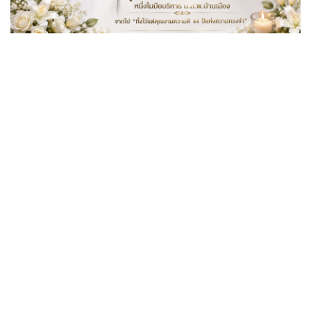
"สุนันท์ ตาปสนันท์" หนึ่งในมือบริหาร น.ส.พ.บ้านเมือง จาก
ไป "ทิ้งไว้แต่คุณงามความดี 44 ปีแห่งความทรงจำ"
พระเด่นคนดังบ้านเมือง (2 ส.ค.69)
พิธีมอบรางวัลธรรมจักรบูชา ปี ๖๙ ผู้
ทำคุณประโยชน์ต่อพระพุทธศาสนา
พระเด่นคนดังบ้านเมือง (26 ก.ค.69)