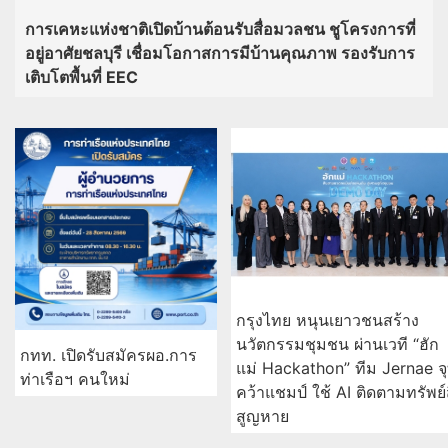
การเคหะแห่งชาติเปิดบ้านต้อนรับสื่อมวลชน ชูโครงการที่
อยู่อาศัยชลบุรี เชื่อมโอกาสการมีบ้านคุณภาพ รองรับการ
เติบโตพื้นที่ EEC
กรุงไทย หนุนเยาวชนสร้าง
นวัตกรรมชุมชน ผ่านเวที “ฮัก
กทท. เปิดรับสมัครผอ.การ
แม่ Hackathon” ทีม Jernae จ
ท่าเรือฯ คนใหม่
คว้าแชมป์ ใช้ AI ติดตามทรัพย์
สูญหาย