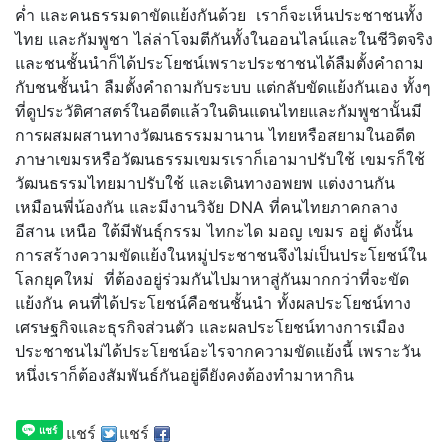
ค่ำ และคนธรรมดาขัดแย้งกันด้วย เราก็จะเห็นประชาชนทั้ง
ไทย และกัมพูชา ไล่ล่าโจมตีกันทั้งในออนไลน์และในชีวิตจริง
และชนชั้นนำก็ได้ประโยชน์เพราะประชาชนได้ลืมตั้งคำถาม
กับชนชั้นนำ ลืมตั้งคำถามกับระบบ แต่กลับขัดแย้งกันเอง ทั้งๆ
ที่ดูประวัติศาสตร์ในอดีตแล้วในดินแดนไทยและกัมพูชานั้นมี
การผสมผสานทางวัฒนธรรมมานาน ไทยหรือสยามในอดีต
ภาษาเขมรหรือวัฒนธรรมเขมรเราก็เอามาปรับใช้ เขมรก็ใช้
วัฒนธรรมไทยมาปรับใช้ และเดินทางอพยพ แต่งงานกัน
เหมือนพี่น้องกัน และมีงานวิจัย DNA ที่คนไทยภาคกลาง
อีสาน เหนือ ใต้มีพันธุ์กรรม ไทกะได มอญ เขมร อยู่ ดังนั้น
การสร้างความขัดแย้งในหมู่ประชาชนจึงไม่เป็นประโยชน์ใน
โลกยุคใหม่ ที่ต้องอยู่ร่วมกันไปมาหาสู่กันมากกว่าที่จะขัด
แย้งกัน คนที่ได้ประโยชน์คือชนชั้นนำ ทั้งผลประโยชน์ทาง
เศรษฐกิจและธุรกิจส่วนตัว และผลประโยชน์ทางการเมือง
ประชาชนไม่ได้ประโยชน์อะไรจากความขัดแย้งนี้ เพราะวัน
หนึ่งเราก็ต้องสัมพันธ์กันอยู่ดียังคงต้องทำมาหากิน
แชร์
แชร์