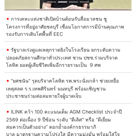
การเคหะแห่งชาติเปิดบ้านต้อนรับสื่อมวลชน ชู
โครงการที่อยู่อาศัยชลบุรี เชื่อมโอกาสการมีบ้านคุณภาพ
รองรับการเติบโตพื้นที่ EEC
รัฐบาลเร่งดูแลเหตุกราดยิงในโรงเรียน ยกระดับความ
ปลอดภัยสถานศึกษาทั่วประเทศ ชวน ปชช.ร่วมบริจาค
โลหิต ยอดผู้เสียชีวิตเพิ่มอีกรายรวมเป็น 9 ศพ
"ยศชนัน" รุดบริจาคโลหิต รพ.พระนั่งเกล้า ช่วยเหยื่อ
เหตุสลด ร.ร.เทพศิรินทร์ นนทบุรี พร้อมเชิญชวน
ประชาชนร่วมต่อลมหายใจผู้บาดเจ็บ
ILINK คว้า 100 คะแนนเต็ม AGM Checklist ประจำปี
2569 ต่อเนื่อง 9 ปีซ้อน ระดับ "ดีเลิศ" หรือ “ดีเยี่ยม
สมควรเป็นตัวอย่าง” ตอกย้ำองค์กรธรรมาภิ
บาล มาตรฐานความโปร่งใส มีความมุ่งมั่น พร้อมใส่ใจ