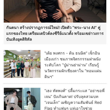
กันตนา สร้างปรากฏการณ์ใหม่! เปิดตัว “พระ-นาง AI” คู่
แรกของไทย เตรียมเดบิวต์ลงซีรีย์แนวตั้ง พร้อมเขย่าวงการ
บันเทิงยุคดิจิทัล
"เต้ย พงศกร - ต้น ธนษิต" เช็กอิน
เมืองเก่า ชมภาพจิตรกรรมฝาผนัง
ระดับโลก “ปู่ม่านย่าม่าน” เรียนรู้
นวัตกรรมผักเชียงดาใน "หอมแผ่น
ดินฯ"
“เฮง ทัตพงศ์” ปลื้มกระแส “อย่าขอพี่
เจน” ปังเกินคาด! ปรับลุคสวมบท
“เจนเล็ก” เผชิญความสัมพันธ์ Red
Flag ทำแฟนๆ แห่เอาใจช่วย