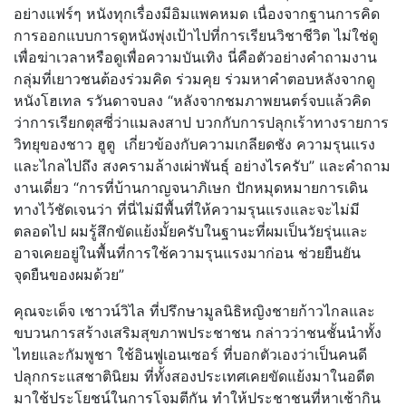
อย่างแฟร์ๆ หนังทุกเรื่องมีอิมแพคหมด เนื่องจากฐานการคิด
การออกแบบการดูหนังพุ่งเป้าไปที่การเรียนวิชาชีวิต ไม่ใช่ดู
เพื่อฆ่าเวลาหรือดูเพื่อความบันเทิง นี่คือตัวอย่างคำถามงาน
กลุ่มที่เยาวชนต้องร่วมคิด ร่วมคุย ร่วมหาคำตอบหลังจากดู
หนังโฮเทล รวันดาจบลง “หลังจากชมภาพยนตร์จบแล้วคิด
ว่าการเรียกตุสซี่ว่าแมลงสาป บวกกับการปลุกเร้าทางรายการ
วิทยุของชาว ฮูตู เกี่ยวข้องกับความเกลียดชัง ความรุนแรง
และไกลไปถึง สงครามล้างเผ่าพันธุ์ อย่างไรครับ” และคำถาม
งานเดี่ยว “การที่บ้านกาญจนาภิเษก ปักหมุดหมายการเดิน
ทางไว้ชัดเจนว่า ที่นี่ไม่มีพื้นที่ให้ความรุนแรงและจะไม่มี
ตลอดไป ผมรู้สึกขัดแย้งมั้ยครับในฐานะที่ผมเป็นวัยรุ่นและ
อาจเคยอยู่ในพื้นที่การใช้ความรุนแรงมาก่อน ช่วยยืนยัน
จุดยืนของผมด้วย”
​คุณจะเด็จ เชาวน์วิไล ที่ปรึกษามูลนิธิหญิงชายก้าวไกลและ
ขบวนการสร้างเสริมสุขภาพประชาชน กล่าวว่าชนชั้นนำทั้ง
ไทยและกัมพูชา ใช้อินฟูเอนเซอร์ ที่บอกตัวเองว่าเป็นคนดี
ปลุกกระแสชาตินิยม ที่ทั้งสองประเทศเคยขัดแย้งมาในอดีต
มาใช้ประโยชน์ในการโจมตีกัน ทำให้ประชาชนที่หาเช้ากิน