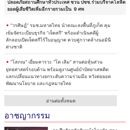
ปลอดภัยสถานศึกษาทั่วประเทศ ชวน ปชช.ร่วมบริจาคโลหิต
ยอดผู้เสียชีวิตเพิ่มอีกรายรวมเป็น 9 ศพ
“วรศิษฎ์” รมช.มหาดไทย นำคณะลงพื้นที่ภูเก็ต คุม
เข้มจัดระเบียบธุรกิจ “เจ็ตสกี” พร้อมดำเนินคดีผู้
ลักลอบเปิดเจ็ตสกีไร้ใบอนุญาต ควบคู่กวาดล้างนอมินี
ต่างชาติ
"โสภณ" เยี่ยมคารวะ "โต เลิม" สานต่อหุ้นส่วน
ยุทธศาสตร์รอบด้าน พร้อมดูงานศูนย์บำบัดยาเสพติด
แลกเปลี่ยนแนวทางยกระดับความร่วมมือ หวังต่อยอด
พัฒนานโยบาย และกฎหมายไทย
อ่านต่อทั้งหมด
อาชญากรรม