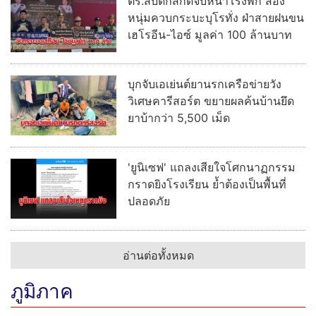
ตร.สืบดักสกัดจับหน้าโรงพัก สอง
หนุ่มควบกระบะบุโรทั่ง ฝ่าสายฝนขน
เฮโรอีน-ไอซ์ มูลค่า 100 ล้านบาท
บุกจับเอเย่นต์ยานรกเครือข่ายวัง
วิเศษคารีสอร์ต ขยายผลค้นบ้านยึด
ยาบ้ากว่า 5,500 เม็ด
'ยูนิเซฟ' แถลงเสียใจโศกนาฏกรรม
กราดยิงโรงเรียน ย้ำต้องเป็นพื้นที่
ปลอดภัย
อ่านต่อทั้งหมด
ภูมิภาค