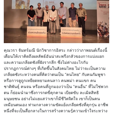
คุณวรา จันทร์มณี นักวิชาการอิสระ กล่าวว่าภาพยนต์เรื่องนี้
เตือนให้เราคิดถึงผลลัพธ์อันน่าสะพรึงกลัวของการแบ่งแยก
และความเกลียดชังที่ฝังรากลึก ซึ่งไม่ต่างอะไรกับ
ปรากฏการณ์ต่างๆ ที่เกิดขึ้นในสังคมไทย ไม่ว่าจะเป็นความ
เกลียดชังระหว่างคนที่คิดว่าตนเป็น “คนไทย” กับคนกัมพูชา
หรือการดูถูกเหยียดหยามคนลาว คนพม่า คนแขก คน
ชาติพันธุ์ คนจน หรือคนที่ถูกมองว่าเป็น “คนอื่น” ที่ไม่ใช่พวก
ตน ก็ย่อมนำมาซึ่งการกดขี่คุกคาม เบียดขับ ละเมิดสิทธิ
มนุษยชน อย่างไม่แยแสว่าเขาก็มีชีวิตจิตใจ เขาก็เป็นคน
เหมือนตนเอง ท่ามกลางความขัดแย้งเกลียดชังที่คุกรุ่น อาชีพ
หนึ่งที่จะเป็นสื่อกลางในการสร้างความรู้ความเข้าใจระหว่าง