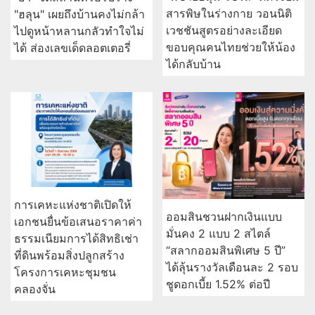
สารพิษในร่างกาย วอนนิติ
"ฮลุน" เผยถึงบ้านคงไม่กล้า
เวชชันสูตรอย่างละเอียด
ไปดูหน้าหลานกลัวทำใจไม่
ขอบคุณคนไทยช่วยให้น้อง
ได้ ส่องเลขเด็ดลอตเตอรี่
ได้กลับบ้าน
การเคหะแห่งชาติเปิดให้
ออมสินชวนฝากเงินแบบ
เอกชนยื่นข้อเสนอราคาค่า
มั่นคง 2 แบบ 2 สไตล์
ธรรมเนียมการได้สิทธิเช่า
“สลากออมสินพิเศษ 5 ปี”
ที่ดินพร้อมสิ่งปลูกสร้าง
ได้ลุ้นรางวัลเดือนละ 2 รอบ
โครงการเคหะชุมชน
ชูดอกเบี้ย 1.52% ต่อปี
คลองจั่น