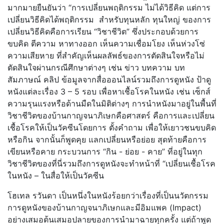
มากมายยืนยันว่า “การเปลี่ยนพฤติกรรม ไม่ได้วิธีคิด แต่การ
เปลี่ยนวิธีคิดได้พฤติกรรม สำหรับทุนหลัก ทุนใหญ่ ของการ
เปลี่ยนวิธีคิดคือการเรียน “วิชาชีวิต” ซึ่งประกอบด้วยการ
ขบคิด ตีความ หาทางออก เห็นความเชื่อมโยง เห็นห่วงโซ่
ความเสียหาย ที่สำคัญเห็นผลลัพธ์ของการตัดสินใจหรือไม่
ตัดสินใจผ่านกรณีศึกษาต่างๆ เช่น ข่าว บทความ บท
สัมภาษณ์ คลิป ข้อมูลจากสื่อออนไลน์รวมถึงการดูหนัง ป้าดู
หนังแต่ละเรื่อง 3 – 5 รอบ เพื่อหาเชื้อโรคในหนัง เช่น เซ็กส์
ความรุนแรงหรือด้านมืดในมิติต่างๆ การนำหนังมาอยู่ในพื้นที่
วิชาชีวิตของบ้านกาญจนาภิเษกคือศาสตร์ คือการและเปลี่ยน
เชื้อโรคให้เป็นวัคซีนโดยการ ตั้งคำถาม เพื่อให้เยาวชนขบคิด
หรือกิน จากนั้นก็พูดคุย แลกเปลี่ยนหรือย่อย สุดท้ายคือการ
เขียนหรือคาย กระบวนการ “กิน - ย่อย - คาย” ที่อยู่ในทุก
วิชาชีวิตของที่นี่รวมถึงการดูหนังจะทำหน้าที่ “เปลี่ยนเชื้อโรค
ในหนัง – ในสื่อให้เป็นวัคซีน
​โฮเทล รวันดา เป็นหนึ่งในหนังร้อยกว่าเรื่องที่เป็นนวัตกรรม
การดูหนังของบ้านกาญจนาภิเษกและมีอิมแพค (Impact)
อย่างเสมอต้นเสมอปลายของการนำมาฉายทุกครั้ง แต่ถ้าพูด