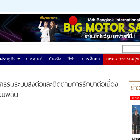
เศรษฐกิจ
ยานยนต์
บันเทิง
กีฬา
การศึกษา
กทม-สาธารณสุข
จกรรมระบบส่งต่อและติดตามการรักษาต่อเนื่อง
ข่
ียบพลัน
มาต