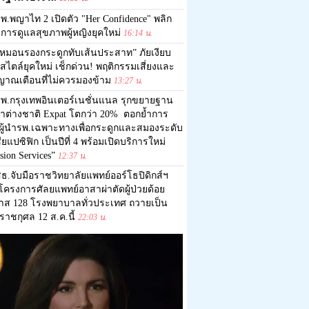
พ.พญาไท 2 เปิดตัว "Her Confidence" พลิก
การดูแลสุขภาพผู้หญิงยุคใหม่
16:14 น.
หมอนรองกระดูกทับเส้นประสาท” ภัยเงียบ
สไตล์ยุคใหม่ เช็กด่วน! พฤติกรรมเสี่ยงและ
ญาณเตือนที่ไม่ควรมองข้าม
13:27 น.
พ.กรุงเทพอินเตอร์เนชั่นแนล รุกขยายฐาน
ค้าต่างชาติ Expat โตกว่า 20% ตอกย้ำการ
นผู้นำรพ.เฉพาะทางเพื่อกระดูกและสมองระดับ
ียแปซิฟิก เป็นปีที่ 4 พร้อมเปิดบริการใหม่
sion Services”
12:37 น.
ธ.จับมือราชวิทยาลัยแพทย์ออร์โธปิดิกส์ฯ
โครงการศัลยแพทย์อาสาผ่าตัดผู้ป่วยด้อย
าส 128 โรงพยาบาลทั่วประเทศ ถวายเป็น
าชกุศล 12 ส.ค.นี้
22:03 น.