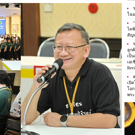
ร
โฉม
“
ไลฟ์
สัญ
ร
ลูก
เป็
เอเช
Revi
ส
เปิด
โอก
พระร