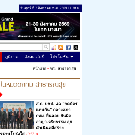
วันศุกร์ ที่ 7 สิงหาคม พ.ศ. 2569 11:38 น.
ภูมิภาค
สังคม-สตรี
โปรโมชั่น
หน้าแรก
»
กทม-สาธารณสุข
าวในหมวดกทม-สาธารณสุข
ส.ก. ปชป. แฉ “กดบัตร
แทนกัน” กลางสภา
กทม. ยื่นสอบ ยันผิด
อาญา-จริยธรรม ลุย
ดำเนินคดีสร้าง
รฐานโปร่งใส
19:55 น.