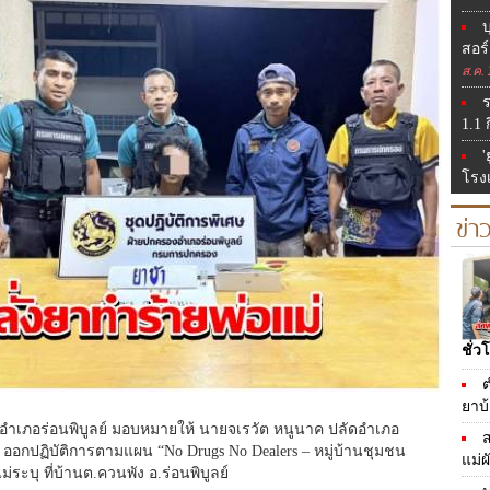
บ
สอร
ส.ค.
ร
1.1 
'
โรงเ
ข่
ชั่ว
ต
ยาบ้
ายอำเภอร่อนพิบูลย์ มอบหมายให้ นายจเรวัต หนูนาค ปลัดอำเภอ
ส
 ออกปฏิบัติการตามแผน “No Drugs No Dealers – หมู่บ้านชุมชน
แม่ผ
่ระบุ ที่บ้านต.ควนพัง อ.ร่อนพิบูลย์