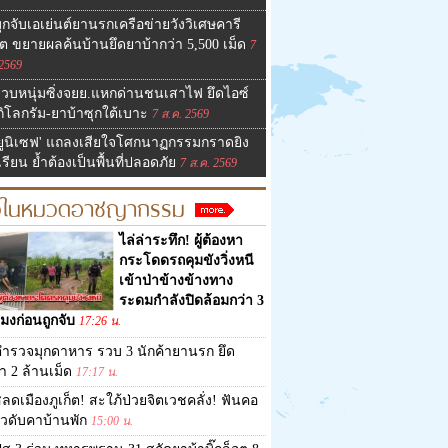
ุกจับเอเย่นต์ยานรกเครือข่ายวังวิเศษคารี
์ต ขยายผลค้นบ้านยึดยาบ้ากว่า 5,500 เม็ด
7
 2569
วบหนุ่มซิ่งจยย.แหกด่านชนเสาไฟ ยึดไอซ์
กิโลกรัม-ยาบ้าซุกใต้เบาะ
7 ส.ค. 2569
ยูนิเซฟ' แถลงเสียใจโศกนาฏกรรมกราดยิง
รียน ย้ำต้องเป็นพื้นที่ปลอดภัย
7 ส.ค. 2569
าวในหมวดอาชญากรรม
ไล่ล่าระทึก! ผู้ต้องหา
กระโดดรถคุมขังวิ่งหนี
เข้าป่าข้างข้างทาง
ระดมกำลังปิดล้อมกว่า 3
โมงก่อนถูกจับ
17:26 น.
ำรวจมุกดาหาร รวบ 3 นักค้ายานรก ยึด
า 2 ล้านเม็ด
17:17 น.
ลดเมืองภูเก็ต! สะใภ้ป่วยจิตเวชคลั่ง! ฟันคอ
ัวดับคาบ้านพัก
15:00 น.