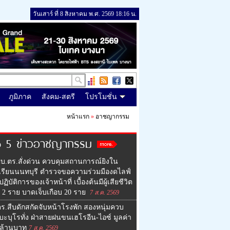
วันเสาร์ ที่ 8 สิงหาคม พ.ศ. 2569 18:16 น.
ภูมิภาค
สังคม-สตรี
โปรโมชั่น
หน้าแรก
»
อาชญากรรม
p 5 ข่าวอาชญากรรม
บ.ตร.สั่งด่วน ควบคุมสถานการณ์ยิงใน
เรียนนนทบุรี ตำรวจขอความร่วมมืองดไลฟ์
ฏิบัติการของเจ้าหน้าที่ เบื้องต้นมีผู้เสียชีวิต
ว 2 ราย บาดเจ็บเกือบ 20 ราย
7 ส.ค. 2569
ร.สืบดักสกัดจับหน้าโรงพัก สองหนุ่มควบ
บะบุโรทั่ง ฝ่าสายฝนขนเฮโรอีน-ไอซ์ มูลค่า
 ล้านบาท
7 ส.ค. 2569