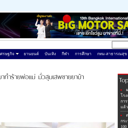
เศรษฐกิจ
ยานยนต์
บันเทิง
กีฬา
การศึกษา
กทม-สาธารณสุข
งยาทำร้ายพ่อแม่ มั่วสุมเสพขายยาบ้า
To
ผ
โรง
การป
แล้
ต
กระ
100