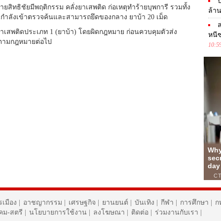
ป
านายสิทธิชัยมีพฤติกรรม คลั่งยาเสพติด ก่อเหตุทำร้ายบุพการี รวมทั้ง
ล้าน
งนำกำลังเข้าตรวจค้นและสามารถยึดของกลาง ยาบ้า 20 เม็ด
ล
าเสพติดประเภท 1 (ยาบ้า) โดยผิดกฎหมาย ก่อนควบคุมตัวส่ง
หนีซ
ีตามกฎหมายต่อไป
10:5
รเมือง
|
อาชญากรรม
|
เศรษฐกิจ
|
ยานยนต์
|
บันเทิง
|
กีฬา
|
การศึกษา
|
ก
งคม-สตรี
|
นโยบายการใช้งาน
|
ลงโฆษณา
|
ติดต่อ
|
ร่วมงานกับเรา
|