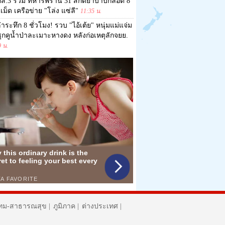
ส.3 ร่วม ทหารพราน 31 สกัดยาบ้าบิ๊กล็อต 8
เม็ด เครือข่าย "โล่ง แซ่ลี"
11:35 น.
่าระทึก 8 ชั่วโมง! รวบ "ไอ้เต้ย" หนุ่มแม่แจ่ม
ุกคูน้ำป่าละเมาะหางดง หลังก่อเหตุลักจยย.
9 น.
ทม-สาธารณสุข
|
ภูมิภาค
|
ต่างประเทศ
|