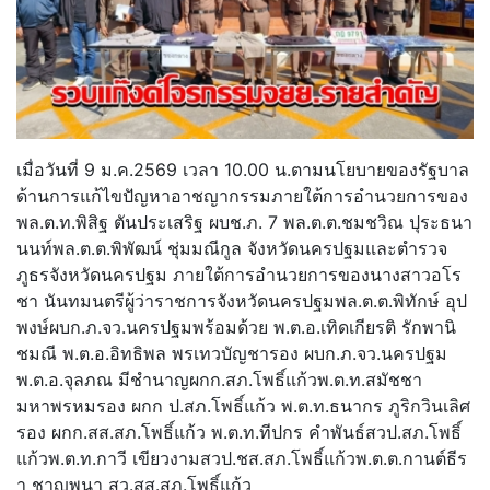
เมื่อวันที่ 9 ม.ค.2569 เวลา 10.00 น.ตามนโยบายของรัฐบาล
ด้านการแก้ไขปัญหาอาชญากรรมภายใต้การอำนวยการของ
พล.ต.ท.พิสิฐ ตันประเสริฐ ผบช.ภ. 7 พล.ต.ต.ชมชวิณ ปุระธนา
นนท์พล.ต.ต.พิพัฒน์ ชุ่มมณีกูล จังหวัดนครปฐมและตำรวจ
ภูธรจังหวัดนครปฐม ภายใต้การอำนวยการของนางสาวอโร
ชา นันทมนตรีผู้ว่าราชการจังหวัดนครปฐมพล.ต.ต.พิทักษ์ อุป
พงษ์ผบก.ภ.จว.นครปฐมพร้อมด้วย พ.ต.อ.เทิดเกียรติ รักพานิ
ชมณี พ.ต.อ.อิทธิพล พรเทวบัญชารอง ผบก.ภ.จว.นครปฐม
พ.ต.อ.จุลภณ มีชำนาญผกก.สภ.โพธิ์แก้วพ.ต.ท.สมัชชา
มหาพรหมรอง ผกก ป.สภ.โพธิ์แก้ว พ.ต.ท.ธนากร ภูริกวินเลิศ
รอง ผกก.สส.สภ.โพธิ์แก้ว พ.ต.ท.ทีปกร คำพันธ์สวป.สภ.โพธิ์
แก้วพ.ต.ท.กาวี เขียวงามสวป.ชส.สภ.โพธิ์แก้วพ.ต.ต.กานต์ธีร
า ชาญพนา สว.สส.สภ.โพธิ์แก้ว