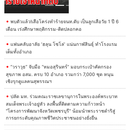
พบตัวแล้ว!เสือโคร่งทำร้ายจนท.ดับ เป็นลูกเสือวัย 1 ปี 6
เดือน เร่งศึกษาพฤติกรรม-ติดปลอกคอ
แฟนคลับอาลัย 'ฮลุน โซโล่' แน่นกาฬสินธุ์ ทำโรงแรม
เต็มทั้งอำเภอ
“วราวุธ” จับมือ “หมอสุรินทร์” มอบกระเป๋าคัดกรอง
สุขภาพ อสม. ครบ 10 อำเภอ รวมกว่า 7,000 ชุด หนุน
เชิงรุกดูแลคนสุพรรณฯ
ปลัด มท. ร่วมคณะราชเลขานุการในพระองค์พระบาท
สมเด็จพระเจ้าอยู่หัว ลงพื้นที่ติดตามความก้าวหน้า
"โครงการพัฒนาจังหวัดเพชรบุรี" น้อมนำพระราชดำริสู่
การยกระดับคุณภาพชีวิตประชาชนอย่างยั่งยืน