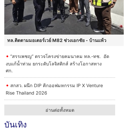
ทล.ติดตามมอเตอร์เวย์ M82 ช่วงเอกชัย - บ้านแพ้ว
“สรรเพชญ” ตรวจโครงข่ายคมนาคม ทล.-ทช. อัด
งบแก้น้ำท่วม ยกระดับโลจิสติกส์ สร้างโอกาสทาง
ศก.
สกสว. ผนึก DIP คิกออฟมหกรรม IP X Venture
Rise Thailand 2026
อ่านต่อทั้งหมด