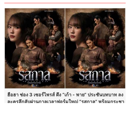
บันเทิง
ฮือฮา ช่อง 3 เซอร์ไพรส์ ดึง “เก้า - พาย” ประชันบทบาท ลง
ละครลึกลับผ่านกาลเวลาฟอร์มใหญ่ “รสกาล” พร้อมกระชา
กเรตติ้ง