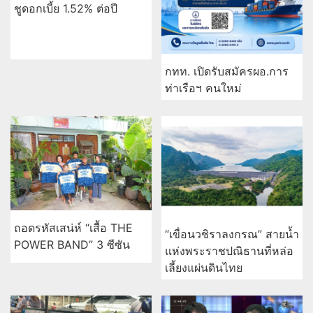
ออมสินชวนฝากเงินแบบ
มั่นคง 2 แบบ 2 สไตล์
“สลากออมสินพิเศษ 5 ปี”
กทท. เปิดรับสมัครผอ.การ
ได้ลุ้นรางวัลเดือนละ 2 รอบ
ท่าเรือฯ คนใหม่
ชูดอกเบี้ย 1.52% ต่อปี
ถอดรหัสเสน่ห์ “เสื้อ THE
“เขื่อนวชิราลงกรณ” สายน้ำ
POWER BAND” 3 ซีซัน
แห่งพระราชปณิธานที่หล่อ
เลี้ยงแผ่นดินไทย