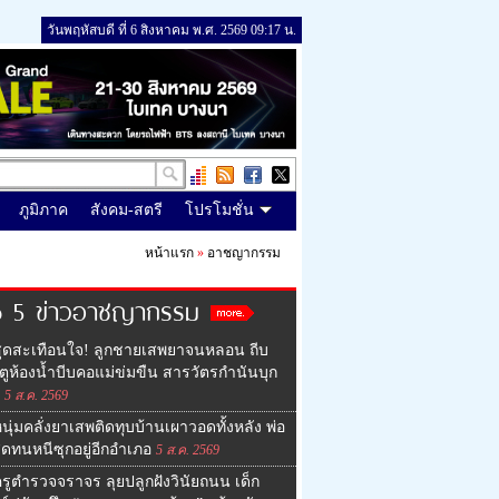
วันพฤหัสบดี ที่ 6 สิงหาคม พ.ศ. 2569 09:17 น.
ภูมิภาค
สังคม-สตรี
โปรโมชั่น
หน้าแรก
»
อาชญากรรม
p 5 ข่าวอาชญากรรม
สุดสะเทือนใจ! ลูกชายเสพยาจนหลอน ถีบ
ตูห้องน้ำบีบคอแม่ข่มขืน สารวัตรกำนันบุก
5 ส.ค. 2569
นุ่มคลั่งยาเสพติดทุบบ้านเผาวอดทั้งหลัง พ่อ
ุดทนหนีซุกอยู่อีกอำเภอ
5 ส.ค. 2569
รูตำรวจจราจร ลุยปลูกฝังวินัยถนน เด็ก