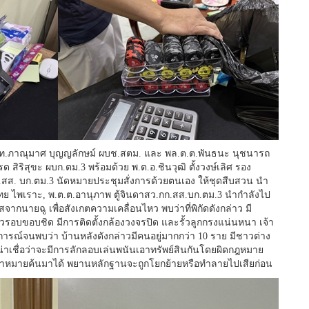
ล.ต.ท.ภาณุมาศ บุญญลักษม์ ผบช.สตม. และ พล.ต.ต.พันธนะ นุชนารถ
 สิริสุขะ ผบก.ตม.3 พร้อมด้วย พ.ต.อ.ชินวุฒิ ตั้งวงษ์เลิศ รอง
ก.สส. บก.ตม.3 นัดหมายประชุมสั่งการด้วยตนเอง ให้ชุดสืบสวน นำ
งไทย ไพเราะ, พ.ต.ต.อานุภาพ ตู้จินดาสว.กก.สส.บก.ตม.3 นำกำลังไป
จากนายฉู เพื่อสังเกตความเคลื่อนไหว พบว่าที่พิกัดดังกล่าว มี
้วรอบขอบชิด มีการติดตั้งกล้องวงจรปิด และรั้วลูกกรงแน่นหนา เจ้า
ตการณ์จนพบว่า บ้านหลังดังกล่าวมีคนอยู่มากกว่า 10 ราย มีชาวต่าง
าเชื่อว่าจะมีการลักลอบเล่นพนันเอาทรัพย์สินกันโดยผิดกฎหมาย
ะนำหมายค้นมาได้ พยานหลักฐานจะถูกโยกย้ายหรือทำลายไปเสียก่อน