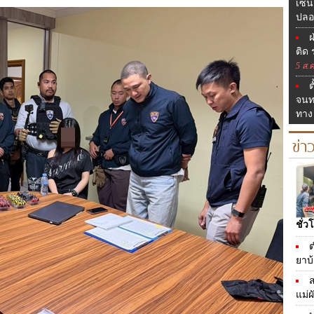
เซนต
ปลอ
ฝ
ติด 
5 ส.ค
ต
จนท
ทาง
ข่
ชั่ว
ต
ยาบ้
ส
แม่ผ