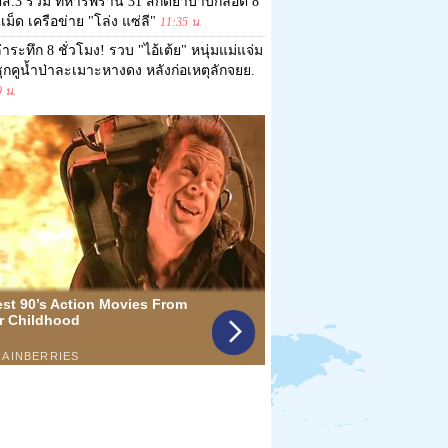
ส.3 ร่วม ทหารพราน 31 สกัดยาบ้าบิ๊กล็อต 8
เม็ด เครือข่าย "โล่ง แซ่ลี"
11:35 น.
่าระทึก 8 ชั่วโมง! รวบ "ไอ้เต้ย" หนุ่มแม่แจ่ม
ุกคูน้ำป่าละเมาะหางดง หลังก่อเหตุลักจยย.
9 น.