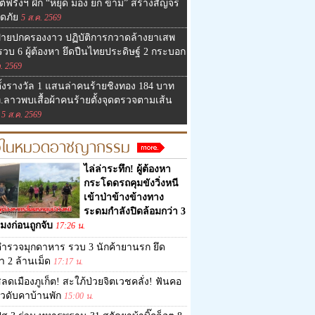
์ฟรังฯ ฝึก “หยุด มอง ยก ข้าม” สร้างสัญจร
ดภัย
5 ส.ค. 2569
่ายปกครองงาว ปฏิบัติการกวาดล้างยาเสพ
รวบ 6 ผู้ต้องหา ยึดปืนไทยประดิษฐ์ 2 กระบอก
. 2569
ั้งรางวัล 1 แสนล่าคนร้ายชิงทอง 184 บาท
.ลาวพบเสื้อผ้าคนร้ายตั้งจุดตรวจตามเส้น
5 ส.ค. 2569
าวในหมวดอาชญากรรม
ไล่ล่าระทึก! ผู้ต้องหา
กระโดดรถคุมขังวิ่งหนี
เข้าป่าข้างข้างทาง
ระดมกำลังปิดล้อมกว่า 3
โมงก่อนถูกจับ
17:26 น.
ำรวจมุกดาหาร รวบ 3 นักค้ายานรก ยึด
า 2 ล้านเม็ด
17:17 น.
ลดเมืองภูเก็ต! สะใภ้ป่วยจิตเวชคลั่ง! ฟันคอ
ัวดับคาบ้านพัก
15:00 น.