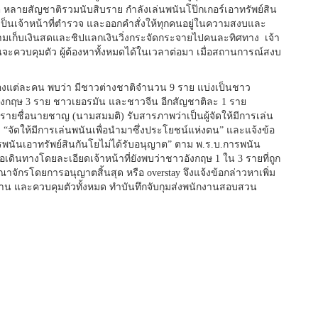
 หลายสัญชาติรวมนับสิบราย กำลังเล่นพนันโป๊กเกอร์เอาทรัพย์สิน
นเป็นเจ้าหน้าที่ตำรวจ และออกคำสั่งให้ทุกคนอยู่ในความสงบและ
ามเก็บเงินสดและชิปแลกเงินวิ่งกระจัดกระจายไปคนละทิศทาง เจ้า
ก่อนจะควบคุมตัว ผู้ต้องหาทั้งหมดได้ในเวลาต่อมา เมื่อสถานการณ์สงบ
องแต่ละคน พบว่า มีชาวต่างชาติจำนวน 9 ราย แบ่งเป็นชาว
ังกฤษ 3 ราย ชาวเยอรมัน และชาวจีน อีกสัญชาติละ 1 ราย
 รายชื่อนายชาญ (นามสมมติ) รับสารภาพว่าเป็นผู้จัดให้มีการเล่น
วหา “จัดให้มีการเล่นพนันเพื่อนำมาซึ่งประโยชน์แห่งตน” และแจ้งข้อ
พนันเอาทรัพย์สินกันโยไม่ได้รับอนุญาต” ตาม พ.ร.บ.การพนัน
ดินทางโดยละเอียดเจ้าหน้าที่ยังพบว่าชาวอังกฤษ 1 ใน 3 รายที่ถูก
าจักรโดยการอนุญาตสิ้นสุด หรือ overstay จึงแจ้งข้อกล่าวหาเพิ่ม
กฐาน และควบคุมตัวทั้งหมด ทำบันทึกจับกุมส่งพนักงานสอบสวน