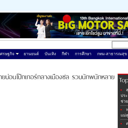
เศรษฐกิจ
ยานยนต์
บันเทิง
กีฬา
การศึกษา
กทม-สาธารณสุข
ลายบ่อนโป๊กเกอร์กลางเมืองชล รวบนักพนักหลาย
To
ประ
ช่วย
ห
แม่ส
ค