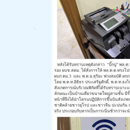
หลังได้รับทราบเหตุดังกล่าว “บิ๊กปู” พ
รอง ผบช.สตม. ได้สั่งการให้ พล.ต.ต.ทรงโปรด
ผบก.ตม.3 และ พ.ต.อ.สุริยะ พ่วงสมบัติ ผก
โดย พ.ต.ท.อิธิธร ประเสริฐศักดิ์, พ.ต.ท.ธ
สังเกตการณ์บริเวณพิกัดที่ได้รับทราบเบาะแส
ลักษณะเป็นบ้านเดี่ยวขนาดใหญ่สามชั้น มีรั
หน้าที่จึงได้นำโดรนปฏิบัติการขึ้นบินสังเก
ชาติคล้ายชาวยุโรป และชาวจีน ปะปนกัน น่
จริง ประกอบกับหากเป็นการเนิ่นช้ากว่าจ