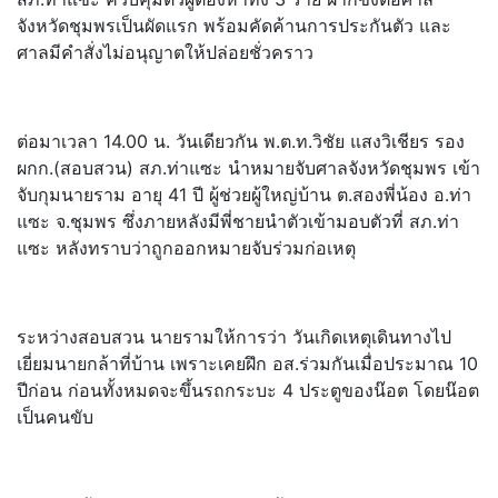
จังหวัดชุมพรเป็นผัดแรก พร้อมคัดค้านการประกันตัว และ
ศาลมีคำสั่งไม่อนุญาตให้ปล่อยชั่วคราว
ต่อมาเวลา 14.00 น. วันเดียวกัน พ.ต.ท.วิชัย แสงวิเชียร รอง
ผกก.(สอบสวน) สภ.ท่าแซะ นำหมายจับศาลจังหวัดชุมพร เข้า
จับกุมนายราม อายุ 41 ปี ผู้ช่วยผู้ใหญ่บ้าน ต.สองพี่น้อง อ.ท่า
แซะ จ.ชุมพร ซึ่งภายหลังมีพี่ชายนำตัวเข้ามอบตัวที่ สภ.ท่า
แซะ หลังทราบว่าถูกออกหมายจับร่วมก่อเหตุ
ระหว่างสอบสวน นายรามให้การว่า วันเกิดเหตุเดินทางไป
เยี่ยมนายกล้าที่บ้าน เพราะเคยฝึก อส.ร่วมกันเมื่อประมาณ 10
ปีก่อน ก่อนทั้งหมดจะขึ้นรถกระบะ 4 ประตูของน๊อต โดยน๊อต
เป็นคนขับ