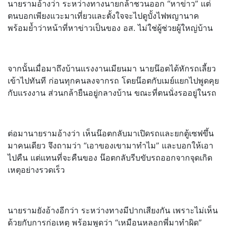
นายรามอ้างว่า ระหว่างทางนายกล้าชวนออก “หาข่าว” แต่
ตนบอกเพียงแวะมาเที่ยวและตั้งใจจะไปดูบั้งไฟพญานาค
พร้อมย้ำว่าหน้าที่หาข่าวเป็นของ อส. ไม่ใช่ผู้ช่วยผู้ใหญ่บ้าน
จากนั้นเมื่อมาถึงบ้านแรงงานเมียนมา นายน๊อตได้หักรถเลี้ยว
เข้าไปทันที ก่อนทุกคนลงจากรถ โดยน๊อตกับเมย์แยกไปพูดคุย
กับแรงงาน ส่วนกล้ายืนอยู่กลางบ้าน ขณะที่ตนนั่งรออยู่ในรถ
ต่อมานายรามอ้างว่า เห็นน๊อตกลับมาเปิดรถและยกตู้เซฟขึ้น
มาคนเดียว จึงถามว่า “เอาของเขามาทำไม” และบอกให้เอา
ไปคืน แต่แทนที่จะคืนของ น๊อตกลับรีบขับรถออกจากจุดเกิด
เหตุอย่างรวดเร็ว
นายรามยังอ้างอีกว่า ระหว่างทางมีปากเสียงกัน เพราะไม่เห็น
ด้วยกับการก่อเหตุ พร้อมพูดว่า “เหมือนหลอกพี่มาทำผิด”