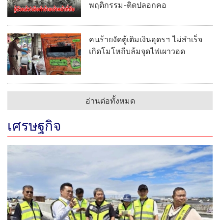
พฤติกรรม-ติดปลอกคอ
คนร้ายงัดตู้เติมเงินอุดรฯ ไม่สำเร็จ
เกิดโมโหถีบล้มจุดไฟเผาวอด
อ่านต่อทั้งหมด
เศรษฐกิจ