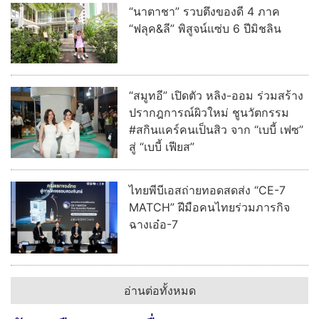
“นาตาชา” รวบตึงของดี 4 ภาค
“ฟลุค&ลี” พิสูจน์แซ่บ 6 ปีมิชลิน
“สมูทอี” เปิดตัว หลิง-ออม ร่วมสร้าง
ปรากฎการณ์ผิวใหม่ ชูนวัตกรรม
#สกินแคร์คนเป็นสิว จาก “เบบี้ เฟซ”
สู่ “เบบี้ เฟียส”
ไทยพีบีเอสถ่ายทอดสดส่ง “CE-7
MATCH” ฝีมือคนไทยร่วมภารกิจ
ฉางเอ๋อ-7
อ่านต่อทั้งหมด