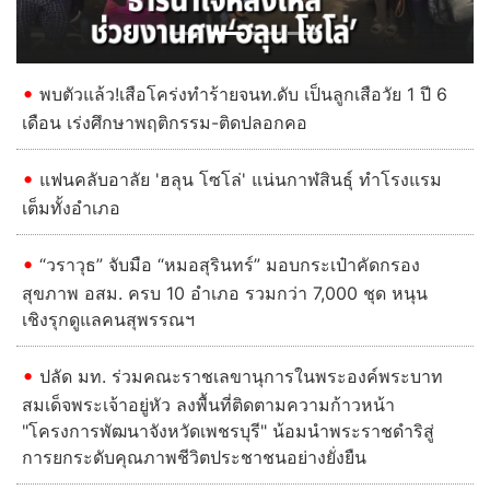
พบตัวแล้ว!เสือโคร่งทำร้ายจนท.ดับ เป็นลูกเสือวัย 1 ปี 6
เดือน เร่งศึกษาพฤติกรรม-ติดปลอกคอ
แฟนคลับอาลัย 'ฮลุน โซโล่' แน่นกาฬสินธุ์ ทำโรงแรม
เต็มทั้งอำเภอ
“วราวุธ” จับมือ “หมอสุรินทร์” มอบกระเป๋าคัดกรอง
สุขภาพ อสม. ครบ 10 อำเภอ รวมกว่า 7,000 ชุด หนุน
เชิงรุกดูแลคนสุพรรณฯ
ปลัด มท. ร่วมคณะราชเลขานุการในพระองค์พระบาท
สมเด็จพระเจ้าอยู่หัว ลงพื้นที่ติดตามความก้าวหน้า
"โครงการพัฒนาจังหวัดเพชรบุรี" น้อมนำพระราชดำริสู่
การยกระดับคุณภาพชีวิตประชาชนอย่างยั่งยืน