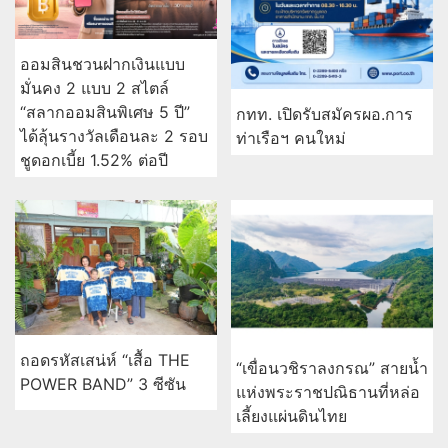
ออมสินชวนฝากเงินแบบ
มั่นคง 2 แบบ 2 สไตล์
“สลากออมสินพิเศษ 5 ปี”
กทท. เปิดรับสมัครผอ.การ
ได้ลุ้นรางวัลเดือนละ 2 รอบ
ท่าเรือฯ คนใหม่
ชูดอกเบี้ย 1.52% ต่อปี
ถอดรหัสเสน่ห์ “เสื้อ THE
“เขื่อนวชิราลงกรณ” สายน้ำ
POWER BAND” 3 ซีซัน
แห่งพระราชปณิธานที่หล่อ
เลี้ยงแผ่นดินไทย