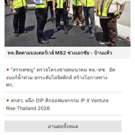
ทล.ติดตามมอเตอร์เวย์ M82 ช่วงเอกชัย - บ้านแพ้ว
“สรรเพชญ” ตรวจโครงข่ายคมนาคม ทล.-ทช. อัด
งบแก้น้ำท่วม ยกระดับโลจิสติกส์ สร้างโอกาสทาง
ศก.
สกสว. ผนึก DIP คิกออฟมหกรรม IP X Venture
Rise Thailand 2026
อ่านต่อทั้งหมด