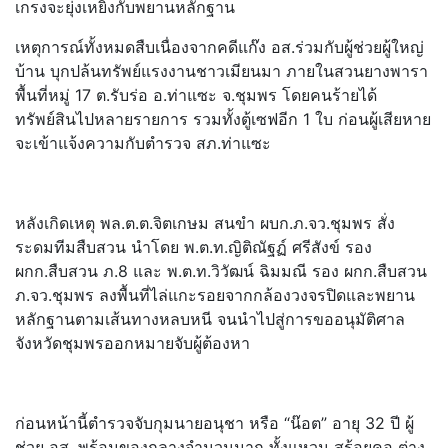
เกรงจะยุ่งเหยิงกับพยานหลักฐาน
เหตุการณ์ทั้งหมดสืบเนื่องจากคดีแก๊ง อส.ร่วมกับผู้ช่วยผู้ใหญ่
บ้าน บุกปล้นทรัพย์แรงงานชาวเมียนมา ภายในสวนยางพารา
พื้นที่หมู่ 17 ต.รับร่อ อ.ท่าแซะ จ.ชุมพร โดยคนร้ายได้
ทรัพย์สินไปหลายรายการ รวมทั้งตู้เซฟอีก 1 ใบ ก่อนผู้เสียหาย
จะเข้าแจ้งความกับตำรวจ สภ.ท่าแซะ
หลังเกิดเหตุ พล.ต.ต.จิตเกษม สนขำ ผบก.ภ.จว.ชุมพร สั่ง
ระดมทีมสืบสวน นำโดย พ.ต.ท.ญิติณัฐฏ์ ศรีสังข์ รอง
ผกก.สืบสวน ภ.8 และ พ.ต.ท.วิวัฒน์ ฉิมมณี รอง ผกก.สืบสวน
ภ.จว.ชุมพร ลงพื้นที่ไล่แกะรอยจากกล้องวงจรปิดและพยาน
หลักฐานตามเส้นทางหลบหนี จนนำไปสู่การขออนุมัติศาล
จังหวัดชุมพรออกหมายจับผู้ต้องหา
ก่อนหน้านี้ตำรวจจับกุมนายอนุชา หรือ “น๊อต” อายุ 32 ปี ผู้
ช่วย อส. พร้อมของกลางจำนวนมาก ทั้งแหวน สร้อยคอ ต่าง