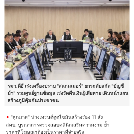
รมว.ดีอี เร่งเครื่องปราบ "สแกมเมอร์" ยกระดับสกัด "บัญชี
ม้า" รวมศูนย์ฐานข้อมูล เร่งรัดคืนเงินผู้เสียหาย เดินหน้าแผน
สร้างภูมิคุ้มกันประชาชน
"ศุภมาส" ห่วงเทรนด์ดูดไขมันสร้างร่อง 11 สั่ง
สคบ. บูรณาการตรวจสอบคลินิกเสริมความงาม ย้ำ
ราคาที่โฆษณาต้องเป็นราคาที่จ่ายจริง