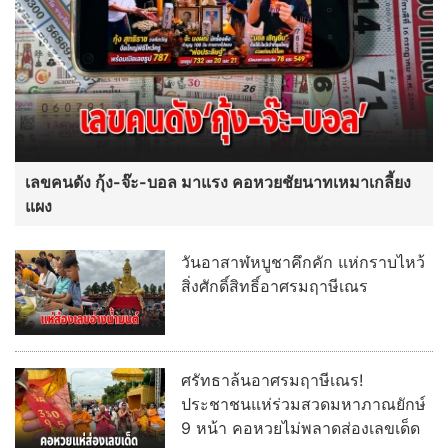
เลขคนดัง กุ้ง-จ๊ะ-บอล มาแรง คอหวยชัยนาทเหมาเกลี้ยง
แผง
วันอาสาฬหบูชาคึกคัก แห่กราบไหว้
สิ่งศักดิ์สิทธิ์อาศรมฤาษีเณร
ศรัทธาล้นอาศรมฤาษีเณร!
ประชาชนแห่ร่วมสวดมหาภาณยักษ์
9 หน้า คอหวยไม่พลาดส่องเลขเด็ด