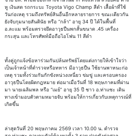
หู เงินสด รถกระบะ Toyota Vigo Champ สีดำ เสื้อผ้าที่ใช้
วันก่อเหตุ รวมถึงทรัพย์สินอื่นอีกหลายรายการ ขณะเดียวกัน
ยังจับกุมนายสันตินัย หรือ “กล้า” อายุ 34 ปี ได้ในพื้นที่
อ.ละแม พร้อมตรวจยึดอาวุธปืนพกสั้นขนาด .45 เครื่อง
กระสุน และโทรศัพท์มือถือไอโฟน 11 สีดำ
ทั้งคู่ถูกแจ้งข้อหาร่วมกันปล้นทรัพย์โดยแต่งกายให้เข้าใจว่า
เป็นเจ้าหน้าที่ตำรวจหรือทหาร มีอาวุธปืน ใช้ยานพาหนะก่อ
เหตุ รวมทั้งร่วมกันกักขังหน่วงเหนี่ยว ข่มขู่ และครอบครอง
อาวุธปืนโดยผิดกฎหมาย ต่อมาเมื่อวันที่ 18 พฤษภาคมที่ผ่าน
มา นายเฉลิมพล หรือ “เมย์” อายุ 35 ปี ชาว อ.ท่าแซะ เดิน
ทางเข้ามอบตัวตามหมายจับ พร้อมให้การเกี่ยวกับเหตุการณ์ที่
เกิดขึ้น
ล่าสุดวันที่ 20 พฤษภาคม 2569 เวลา 10.00 น. ตำรวจ
สภ.ท่าแซะ ควบคุมตัวผู้ต้องหาทั้ง 3 ราย ฝากขังต่อศาล