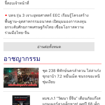
จี้สอบเจ้าหน้าที่
บทจ.รุ่น 3 เจาะยุทธศาสตร์ EEC เรียนรู้โครงสร้าง
พื้นฐาน–อุตสาหกรรมอนาคต เปิดมุมมองการลงทุน
ยกระดับศักยภาพเศรษฐกิจไทย เชื่อมโอกาสความ
ร่วมมือไทย-จีน
อ่านต่อทั้งหมด
อาชญากรรม
ชุด 238 พิทักษ์นครลำดวน ไล่ล่าเก๋ง
ซุกยาบ้า 7.2 หมื่นเม็ด ชนรถขยะหนี
ซุ่มเงียบ
ผบช.ภ.1 “วัฒนา ยี่จีน” เตือนภัยแก๊งส
แกมเมอร์ลวงเด็กหาย! เผยปี 68 เด็ก