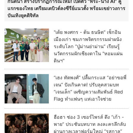
กันตนา สร้างปรากฏการณ์ใหม่! เปิดตัว “พระ-นาง AI” คู่
แรกของไทย เตรียมเดบิวต์ลงซีรีย์แนวตั้ง พร้อมเขย่าวงการ
บันเทิงยุคดิจิทัล
"เต้ย พงศกร - ต้น ธนษิต" เช็กอิน
เมืองเก่า ชมภาพจิตรกรรมฝาผนัง
ระดับโลก “ปู่ม่านย่าม่าน” เรียนรู้
นวัตกรรมผักเชียงดาใน "หอมแผ่น
ดินฯ"
“เฮง ทัตพงศ์” ปลื้มกระแส “อย่าขอพี่
เจน” ปังเกินคาด! ปรับลุคสวมบท
“เจนเล็ก” เผชิญความสัมพันธ์ Red
Flag ทำแฟนๆ แห่เอาใจช่วย
ฮือฮา ช่อง 3 เซอร์ไพรส์ ดึง “เก้า -
พาย” ประชันบทบาท ลงละครลึกลับ
ผ่านกาลเวลาฟอร์มใหญ่ “รสกาล”