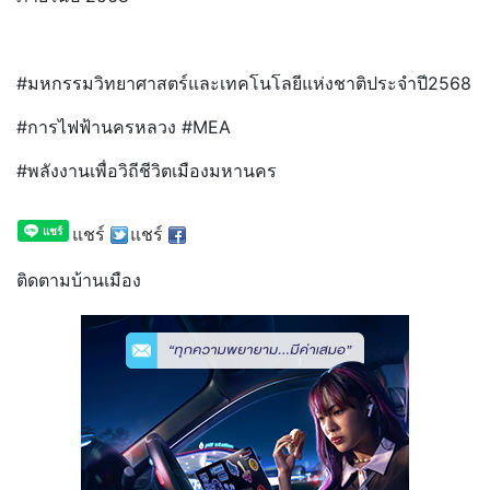
#มหกรรมวิทยาศาสตร์และเทคโนโลยี
แห่งชาติประจำปี2568
#การไฟฟ้านครหลวง #MEA
#พลังงานเพื่อวิถีชีวิตเมื
องมหานคร
แชร์
แชร์
ติดตามบ้านเมือง