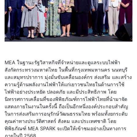
MEA ในฐานะรัฐวิสาหกิจที่จำหน่
ายและดูแลระบบไฟฟ้า
สังกัดกระทรวงมหาดไทย ในพื้นที่กรุงเทพมหานคร นนทบุรี
และสมุทรปราการ มุ่งมั่นขับเคลื่อนองค์กร ส่งเสริม และสร้าง
ความรู้ด้านพลังงานไฟฟ้
าให้แก่เยาวชนไทยในด้านการใช้
ไฟฟ้าอย่างประหยัด ปลอดภัย และมีประสิทธิภาพ โดย
นิทรรศการเคลื่อนที่ของพิพิ
ธภัณฑ์การไฟฟ้าไทยที่นำมาจั
ด
แสดงภายในงานในครั้งนี้ ถือเป็นอีกหนึ่งองค์ประกอบสำคั
ญ
ในการส่งเสริมการอนุรักษ์วั
ฒนธรรมไทย พร้อมทั้งยกระดับ
คุณค่าทางประวั
ติศาสตร์ สังคม และประเทศชาติ โดย
พิพิธภัณฑ์ MEA SPARK จะเปิดให้เข้าชมอย่างเป็
นทางการ
ภายในปี 2568