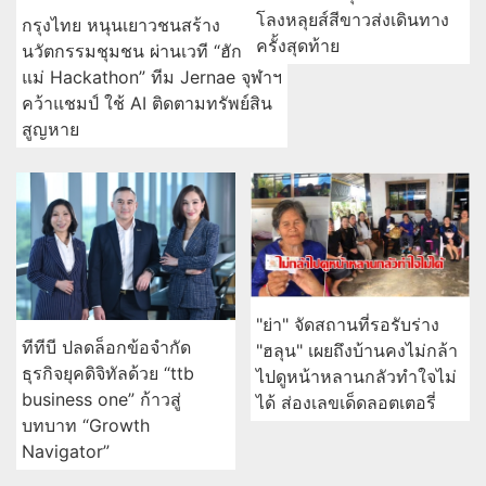
โลงหลุยส์สีขาวส่งเดินทาง
กรุงไทย หนุนเยาวชนสร้าง
ครั้งสุดท้าย
นวัตกรรมชุมชน ผ่านเวที “ฮัก
แม่ Hackathon” ทีม Jernae จุฬาฯ
คว้าแชมป์ ใช้ AI ติดตามทรัพย์สิน
สูญหาย
"ย่า" จัดสถานที่รอรับร่าง
ทีทีบี ปลดล็อกข้อจำกัด
"ฮลุน" เผยถึงบ้านคงไม่กล้า
ธุรกิจยุคดิจิทัลด้วย “ttb
ไปดูหน้าหลานกลัวทำใจไม่
business one” ก้าวสู่
ได้ ส่องเลขเด็ดลอตเตอรี่
บทบาท “Growth
Navigator”