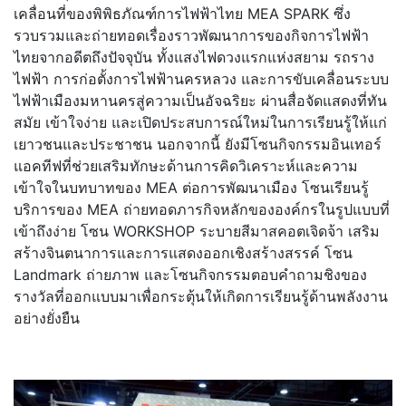
เคลื่อนที่
ของพิพิธภัณฑ์การไฟฟ้าไทย MEA SPARK ซึ่ง
รวบรวมและถ่ายทอดเรื่
องราวพัฒนาการของกิจการไฟฟ้
า
ไทยจากอดีตถึงปัจจุบัน ทั้งแสงไฟดวงแรกแห่งสยาม รถราง
ไฟฟ้า การก่อตั้งการไฟฟ้านครหลวง และการขับเคลื่อนระบบ
ไฟฟ้าเมื
องมหานครสู่ความเป็นอัจฉริยะ ผ่านสื่อจัดแสดงที่ทัน
สมัย เข้าใจง่าย และเปิดประสบการณ์ใหม่ในการเรี
ยนรู้ให้แก่
เยาวชนและประชาชน นอกจากนี้ ยังมีโซนกิจกรรมอินเทอร์
แอคที
ฟที่ช่วยเสริมทักษะด้านการคิดวิ
เคราะห์และความ
เข้าใจในบทบาทของ MEA ต่อการพัฒนาเมือง โซนเรียนรู้
บริการของ MEA ถ่ายทอดภารกิจหลักขององค์กรในรู
ปแบบที่
เข้าถึงง่าย โซน WORKSHOP ระบายสีมาสคอตเจิดจ้า เสริม
สร้างจิ
นตนาการและการแสดงออกเชิงสร้
างสรรค์ โซน
Landmark ถ่ายภาพ และโซนกิจกรรมตอบคำถามชิ
งของ
รางวัลที่ออกแบบมาเพื่
อกระตุ้นให้เกิดการเรียนรู้ด้
านพลังงาน
อย่างยั่งยืน