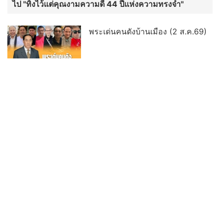
ไป "ทิ้งไว้แต่คุณงามความดี 44 ปีแห่งความทรงจำ"
พระเด่นคนดังบ้านเมือง (2 ส.ค.69)
พิธีมอบรางวัลธรรมจักรบูชา ปี ๖๙ ผู้
ทำคุณประโยชน์ต่อพระพุทธศาสนา
พระเด่นคนดังบ้านเมือง (26 ก.ค.69)
อ่านต่อทั้งหมด