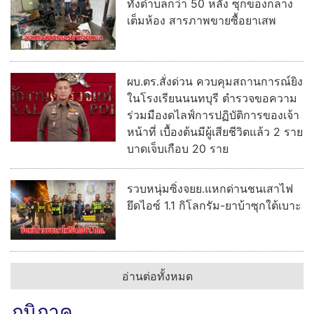
ทั้งตำบลกว่า 50 หลัง ซุกของกลาง
เต็มห้อง สารภาพขายซื้อยาเสพ
ผบ.ตร.สั่งด่วน ควบคุมสถานการณ์ยิง
ในโรงเรียนนนทบุรี ตำรวจขอความ
ร่วมมืองดไลฟ์การปฏิบัติการของเจ้า
หน้าที่ เบื้องต้นมีผู้เสียชีวิตแล้ว 2 ราย
บาดเจ็บเกือบ 20 ราย
รวบหนุ่มซิ่งจยย.แหกด่านชนเสาไฟ
ยึดไอซ์ 1.1 กิโลกรัม-ยาบ้าซุกใต้เบาะ
อ่านต่อทั้งหมด
ภูมิภาค