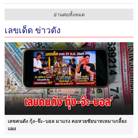
อ่านต่อทั้งหมด
เลขเด็ด ข่าวดัง
เลขคนดัง กุ้ง-จ๊ะ-บอล มาแรง คอหวยชัยนาทเหมาเกลี้ยง
แผง