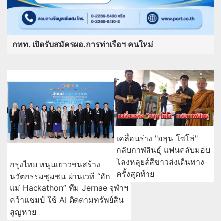
กทท. เปิดรับสมัครผอ.การท่าเรือฯ คนใหม่
เคลื่อนร่าง "ฮลุน โซโล่"
กลับกาฬสินธุ์ แฟนคลับมอบ
โลงหลุยส์สีขาวส่งเดินทาง
กรุงไทย หนุนเยาวชนสร้าง
ครั้งสุดท้าย
นวัตกรรมชุมชน ผ่านเวที “ฮัก
แม่ Hackathon” ทีม Jernae จุฬาฯ
คว้าแชมป์ ใช้ AI ติดตามทรัพย์สิน
สูญหาย