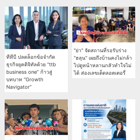
"ย่า" จัดสถานที่รอรับร่าง
ทีทีบี ปลดล็อกข้อจำกัด
"ฮลุน" เผยถึงบ้านคงไม่กล้า
ธุรกิจยุคดิจิทัลด้วย “ttb
ไปดูหน้าหลานกลัวทำใจไม่
business one” ก้าวสู่
ได้ ส่องเลขเด็ดลอตเตอรี่
บทบาท “Growth
Navigator”