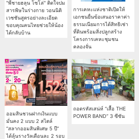
"พี่ชายฮลุน โซโล่" ติดใจปม
การเคหะแห่งชาติเปิดให้
สารพิษในร่างกาย วอนนิติ
เอกชนยื่นข้อเสนอราคาค่า
เวชชันสูตรอย่างละเอียด
ธรรมเนียมการได้สิทธิเช่า
ขอบคุณคนไทยช่วยให้น้อง
ที่ดินพร้อมสิ่งปลูกสร้าง
ได้กลับบ้าน
โครงการเคหะชุมชน
คลองจั่น
ถอดรหัสเสน่ห์ “เสื้อ THE
ออมสินชวนฝากเงินแบบ
POWER BAND” 3 ซีซัน
มั่นคง 2 แบบ 2 สไตล์
“สลากออมสินพิเศษ 5 ปี”
ได้ลุ้นรางวัลเดือนละ 2 รอบ