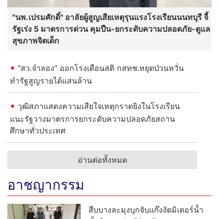
"นพ.เปรมศักดิ์" อาลัยผู้สูญเสียเหตุรุนแรงโรงเรียนนนทบุรี จี้
รัฐเร่ง 5 มาตรการด่วน คุมปืน-ยกระดับความปลอดภัย-ดูแล
สุขภาพจิตเด็ก
"สว.จำลอง" ออกโรงเตือนสติ กสทช.หยุดป่วนหวั่น
ทำรัฐสูญรายได้แสนล้าน
วุฒิสภาแสดงความเสียใจเหตุกราดยิงในโรงเรียน
แนะรัฐวางมาตรการยกระดับความปลอดภัยสถาน
ศึกษาทั่วประเทศ
อ่านต่อทั้งหมด
อาชญากรรม
สืบบางละมุงบุกจับแก๊งงัดมิเตอร์น้ำ