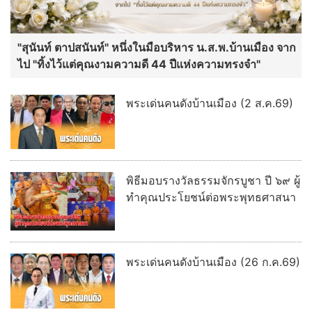
"สุนันท์ ตาปสนันท์" หนึ่งในมือบริหาร น.ส.พ.บ้านเมือง จาก
ไป "ทิ้งไว้แต่คุณงามความดี 44 ปีแห่งความทรงจำ"
พระเด่นคนดังบ้านเมือง (2 ส.ค.69)
พิธีมอบรางวัลธรรมจักรบูชา ปี ๖๙ ผู้
ทำคุณประโยชน์ต่อพระพุทธศาสนา
พระเด่นคนดังบ้านเมือง (26 ก.ค.69)