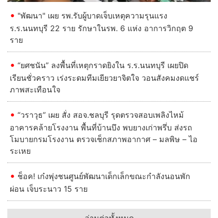
"พัฒนา" เผย รพ.รับผู้บาดเจ็บเหตุความรุนแรง
ร.ร.นนทบุรี 22 ราย รักษาในรพ. 6 แห่ง อาการวิกฤต 9
ราย
“ยศชนัน” ลงพื้นที่เหตุกราดยิงใน ร.ร.นนทบุรี เผยปิด
เรียนชั่วคราว เร่งระดมทีมเยียวยาจิตใจ วอนสังคมงดแชร์
ภาพสะเทือนใจ
“วราวุธ” เผย สั่ง สอจ.ชลบุรี รุดตรวจสอบเพลิงไหม้
อาคารคล้ายโรงงาน พื้นที่บ้านบึง พบยางเก่าพรึ่บ ส่งรถ
โมบายกรมโรงงาน ตรวจเช็กสภาพอากาศ – มลพิษ – ไอ
ระเหย
ช็อค! เก๋งพุ่งชนศูนย์พัฒนาเด็กเล็กขณะกำลังนอนพัก
ผ่อน เจ็บระนาว 15 ราย