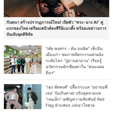
กันตนา สร้างปรากฏการณ์ใหม่! เปิดตัว “พระ-นาง AI” คู่
แรกของไทย เตรียมเดบิวต์ลงซีรีย์แนวตั้ง พร้อมเขย่าวงการ
บันเทิงยุคดิจิทัล
"เต้ย พงศกร - ต้น ธนษิต" เช็กอิน
เมืองเก่า ชมภาพจิตรกรรมฝาผนัง
ระดับโลก “ปู่ม่านย่าม่าน” เรียนรู้
นวัตกรรมผักเชียงดาใน "หอมแผ่น
ดินฯ"
“เฮง ทัตพงศ์” ปลื้มกระแส “อย่าขอพี่
เจน” ปังเกินคาด! ปรับลุคสวมบท
“เจนเล็ก” เผชิญความสัมพันธ์ Red
Flag ทำแฟนๆ แห่เอาใจช่วย