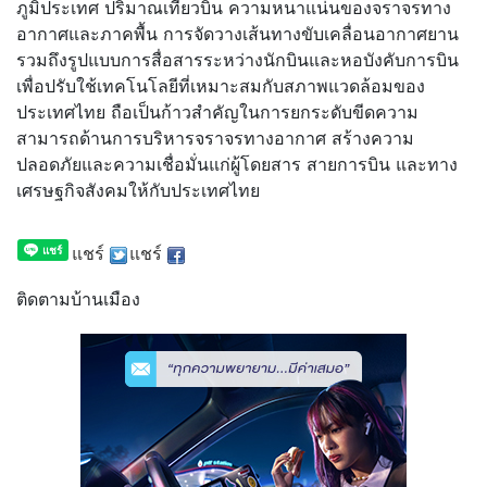
ภูมิประเทศ ปริมาณเที่ยวบิน ความหนาแน่
นของจราจรทาง
อากาศและภาคพื้น การจัดวางเส้นทางขับเคลื่
อนอากาศยาน
รวมถึงรูปแบบการสื่อสารระหว่
างนักบินและหอบังคับการบิน
เพื่อปรับใช้เทคโนโลยีที่
เหมาะสมกับสภาพแวดล้
อมของ
ประเทศไทย ถือเป็นก้าวสำคัญในการยกระดับขี
ดความ
สามารถด้านการบริ
หารจราจรทางอากาศ สร้างความ
ปลอดภัยและความเชื่อมั่
นแก่ผู้โดยสาร สายการบิน และทาง
เศรษฐกิจสังคมให้กั
บประเทศไทย
แชร์
แชร์
ติดตามบ้านเมือง