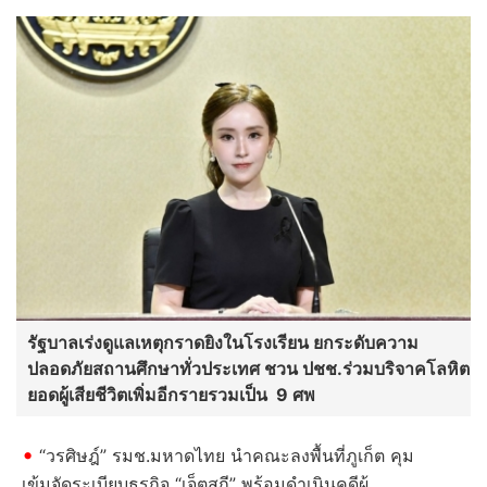
รัฐบาลเร่งดูแลเหตุกราดยิงในโรงเรียน ยกระดับความ
ปลอดภัยสถานศึกษาทั่วประเทศ ชวน ปชช.ร่วมบริจาคโลหิต
ยอดผู้เสียชีวิตเพิ่มอีกรายรวมเป็น 9 ศพ
“วรศิษฎ์” รมช.มหาดไทย นำคณะลงพื้นที่ภูเก็ต คุม
เข้มจัดระเบียบธุรกิจ “เจ็ตสกี” พร้อมดำเนินคดีผู้