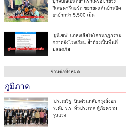
บุกจับเอเย่นต์ยานรกเครือข่ายวัง
วิเศษคารีสอร์ต ขยายผลค้นบ้านยึด
ยาบ้ากว่า 5,500 เม็ด
'ยูนิเซฟ' แถลงเสียใจโศกนาฏกรรม
กราดยิงโรงเรียน ย้ำต้องเป็นพื้นที่
ปลอดภัย
อ่านต่อทั้งหมด
ภูมิภาค
'ประเสริฐ' บินด่วนกลับกรุงสั่งยก
ระดับ ร.ร. ทั่วประเทศ สู้ภัยความ
รุนแรง