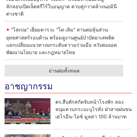
ลักลอบเปิดเจ็ตสกีไร้ใบอนุญาต ควบคู่กวาดล้างนอมินี
ต่างชาติ
"โสภณ" เยี่ยมคารวะ "โต เลิม" สานต่อหุ้นส่วน
ยุทธศาสตร์รอบด้าน พร้อมดูงานศูนย์บำบัดยาเสพติด
แลกเปลี่ยนแนวทางยกระดับความร่วมมือ หวังต่อยอด
พัฒนานโยบาย และกฎหมายไทย
อ่านต่อทั้งหมด
อาชญากรรม
ตร.สืบดักสกัดจับหน้าโรงพัก สอง
หนุ่มควบกระบะบุโรทั่ง ฝ่าสายฝนขน
เฮโรอีน-ไอซ์ มูลค่า 100 ล้านบาท