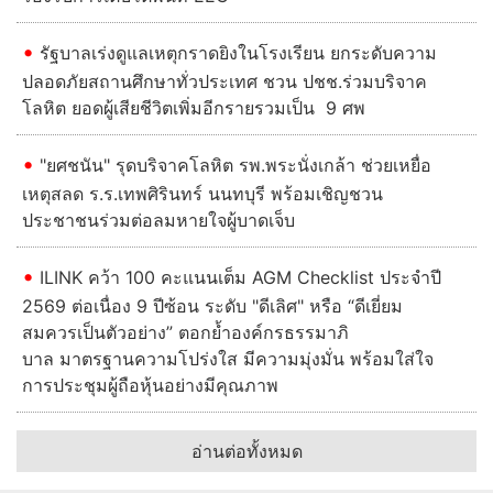
รัฐบาลเร่งดูแลเหตุกราดยิงในโรงเรียน ยกระดับความ
ปลอดภัยสถานศึกษาทั่วประเทศ ชวน ปชช.ร่วมบริจาค
โลหิต ยอดผู้เสียชีวิตเพิ่มอีกรายรวมเป็น 9 ศพ
"ยศชนัน" รุดบริจาคโลหิต รพ.พระนั่งเกล้า ช่วยเหยื่อ
เหตุสลด ร.ร.เทพศิรินทร์ นนทบุรี พร้อมเชิญชวน
ประชาชนร่วมต่อลมหายใจผู้บาดเจ็บ
ILINK คว้า 100 คะแนนเต็ม AGM Checklist ประจำปี
2569 ต่อเนื่อง 9 ปีซ้อน ระดับ "ดีเลิศ" หรือ “ดีเยี่ยม
สมควรเป็นตัวอย่าง” ตอกย้ำองค์กรธรรมาภิ
บาล มาตรฐานความโปร่งใส มีความมุ่งมั่น พร้อมใส่ใจ
การประชุมผู้ถือหุ้นอย่างมีคุณภาพ
อ่านต่อทั้งหมด