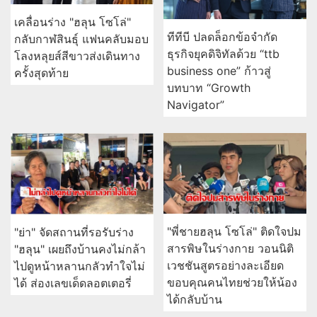
เคลื่อนร่าง "ฮลุน โซโล่"
ทีทีบี ปลดล็อกข้อจำกัด
กลับกาฬสินธุ์ แฟนคลับมอบ
ธุรกิจยุคดิจิทัลด้วย “ttb
โลงหลุยส์สีขาวส่งเดินทาง
business one” ก้าวสู่
ครั้งสุดท้าย
บทบาท “Growth
Navigator”
"พี่ชายฮลุน โซโล่" ติดใจปม
"ย่า" จัดสถานที่รอรับร่าง
สารพิษในร่างกาย วอนนิติ
"ฮลุน" เผยถึงบ้านคงไม่กล้า
เวชชันสูตรอย่างละเอียด
ไปดูหน้าหลานกลัวทำใจไม่
ขอบคุณคนไทยช่วยให้น้อง
ได้ ส่องเลขเด็ดลอตเตอรี่
ได้กลับบ้าน