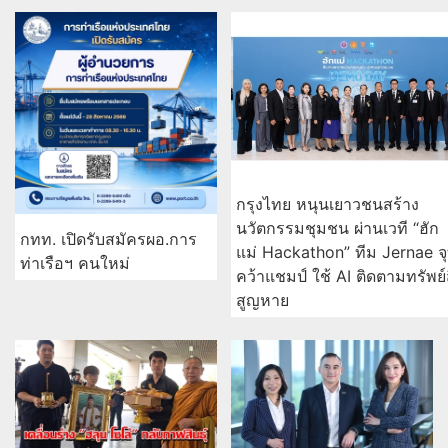
กรุงไทย หนุนเยาวชนสร้าง
นวัตกรรมชุมชน ผ่านเวที “ฮัก
กทท. เปิดรับสมัครผอ.การ
แม่ Hackathon” ทีม Jernae จ
ท่าเรือฯ คนใหม่
คว้าแชมป์ ใช้ AI ติดตามทรัพย์
สูญหาย