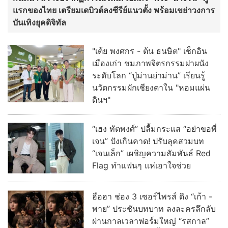
แรกของไทย เตรียมเดบิวต์ลงซีรีย์แนวตั้ง พร้อมเขย่าวงการ
บันเทิงยุคดิจิทัล
"เต้ย พงศกร - ต้น ธนษิต" เช็กอิน
เมืองเก่า ชมภาพจิตรกรรมฝาผนัง
ระดับโลก “ปู่ม่านย่าม่าน” เรียนรู้
นวัตกรรมผักเชียงดาใน "หอมแผ่น
ดินฯ"
“เฮง ทัตพงศ์” ปลื้มกระแส “อย่าขอพี่
เจน” ปังเกินคาด! ปรับลุคสวมบท
“เจนเล็ก” เผชิญความสัมพันธ์ Red
Flag ทำแฟนๆ แห่เอาใจช่วย
ฮือฮา ช่อง 3 เซอร์ไพรส์ ดึง “เก้า -
พาย” ประชันบทบาท ลงละครลึกลับ
ผ่านกาลเวลาฟอร์มใหญ่ “รสกาล”