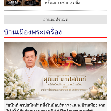
พร้อมกระชากเรตติ้ง
อ่านต่อทั้งหมด
บ้านเมืองพระเครื่อง
"สุนันท์ ตาปสนันท์" หนึ่งในมือบริหาร น.ส.พ.บ้านเมือง จาก
ไป "ทิ้งไว้แต่คุณงามความดี 44 ปีแห่งความทรงจำ"