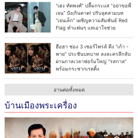
“เฮง ทัตพงศ์” ปลื้มกระแส “อย่าขอพี่
เจน” ปังเกินคาด! ปรับลุคสวมบท
“เจนเล็ก” เผชิญความสัมพันธ์ Red
Flag ทำแฟนๆ แห่เอาใจช่วย
ฮือฮา ช่อง 3 เซอร์ไพรส์ ดึง “เก้า -
พาย” ประชันบทบาท ลงละครลึกลับ
ผ่านกาลเวลาฟอร์มใหญ่ “รสกาล”
พร้อมกระชากเรตติ้ง
อ่านต่อทั้งหมด
บ้านเมืองพระเครื่อง