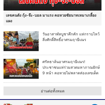
เลขคนดัง กุ้ง-จ๊ะ-บอล มาแรง คอหวยชัยนาทเหมาเกลี้ยง
แผง
วันอาสาฬหบูชาคึกคัก แห่กราบไหว้
สิ่งศักดิ์สิทธิ์อาศรมฤาษีเณร
ศรัทธาล้นอาศรมฤาษีเณร!
ประชาชนแห่ร่วมสวดมหาภาณยักษ์
9 หน้า คอหวยไม่พลาดส่องเลขเด็ด
อ่านต่อทั้งหมด