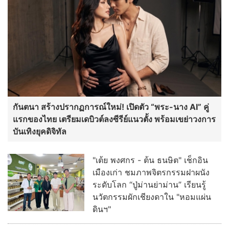
กันตนา สร้างปรากฏการณ์ใหม่! เปิดตัว “พระ-นาง AI” คู่
แรกของไทย เตรียมเดบิวต์ลงซีรีย์แนวตั้ง พร้อมเขย่าวงการ
บันเทิงยุคดิจิทัล
"เต้ย พงศกร - ต้น ธนษิต" เช็กอิน
เมืองเก่า ชมภาพจิตรกรรมฝาผนัง
ระดับโลก “ปู่ม่านย่าม่าน” เรียนรู้
นวัตกรรมผักเชียงดาใน "หอมแผ่น
ดินฯ"