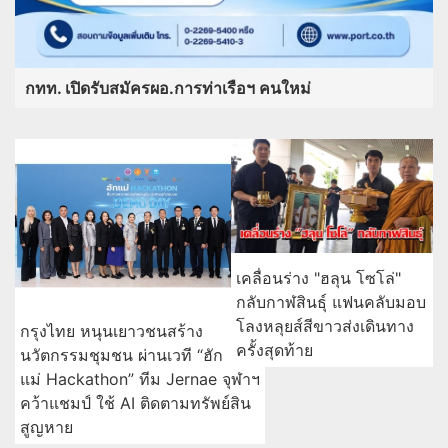
กทท. เปิดรับสมัครผอ.การท่าเรือฯ คนใหม่
เคลื่อนร่าง "ฮลุน โซโล่"
กลับกาฬสินธุ์ แฟนคลับมอบ
โลงหลุยส์สีขาวส่งเดินทาง
กรุงไทย หนุนเยาวชนสร้าง
ครั้งสุดท้าย
นวัตกรรมชุมชน ผ่านเวที “ฮัก
แม่ Hackathon” ทีม Jernae จุฬาฯ
คว้าแชมป์ ใช้ AI ติดตามทรัพย์สิน
สูญหาย