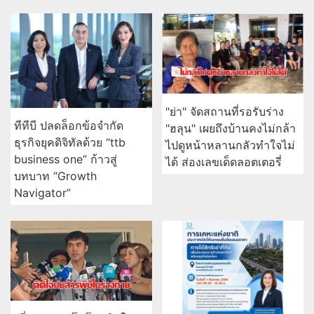
"ย่า" จัดสถานที่รอรับร่าง
ทีทีบี ปลดล็อกข้อจำกัด
"ฮลุน" เผยถึงบ้านคงไม่กล้า
ธุรกิจยุคดิจิทัลด้วย “ttb
ไปดูหน้าหลานกลัวทำใจไม่
business one” ก้าวสู่
ได้ ส่องเลขเด็ดลอตเตอรี่
บทบาท “Growth
Navigator”