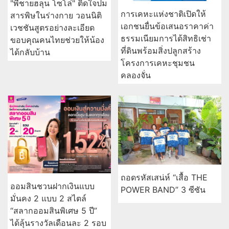
"พี่ชายฮลุน โซโล่" ติดใจปม
การเคหะแห่งชาติเปิดให้
สารพิษในร่างกาย วอนนิติ
เอกชนยื่นข้อเสนอราคาค่า
เวชชันสูตรอย่างละเอียด
ธรรมเนียมการได้สิทธิเช่า
ขอบคุณคนไทยช่วยให้น้อง
ที่ดินพร้อมสิ่งปลูกสร้าง
ได้กลับบ้าน
โครงการเคหะชุมชน
คลองจั่น
ถอดรหัสเสน่ห์ “เสื้อ THE
ออมสินชวนฝากเงินแบบ
POWER BAND” 3 ซีซัน
มั่นคง 2 แบบ 2 สไตล์
“สลากออมสินพิเศษ 5 ปี”
ได้ลุ้นรางวัลเดือนละ 2 รอบ