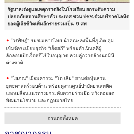
รัฐบาลเร่งดูแลเหตุกราดยิงในโรงเรียน ยกระดับความ
ปลอดภัยสถานศึกษาทั่วประเทศ ชวน ปชช.ร่วมบริจาคโลหิต
ยอดผู้เสียชีวิตเพิ่มอีกรายรวมเป็น 9 ศพ
“วรศิษฎ์” รมช.มหาดไทย นำคณะลงพื้นที่ภูเก็ต คุม
เข้มจัดระเบียบธุรกิจ “เจ็ตสกี” พร้อมดำเนินคดีผู้
ลักลอบเปิดเจ็ตสกีไร้ใบอนุญาต ควบคู่กวาดล้างนอมินี
ต่างชาติ
"โสภณ" เยี่ยมคารวะ "โต เลิม" สานต่อหุ้นส่วน
ยุทธศาสตร์รอบด้าน พร้อมดูงานศูนย์บำบัดยาเสพติด
แลกเปลี่ยนแนวทางยกระดับความร่วมมือ หวังต่อยอด
พัฒนานโยบาย และกฎหมายไทย
อ่านต่อทั้งหมด
อาชญากรรม