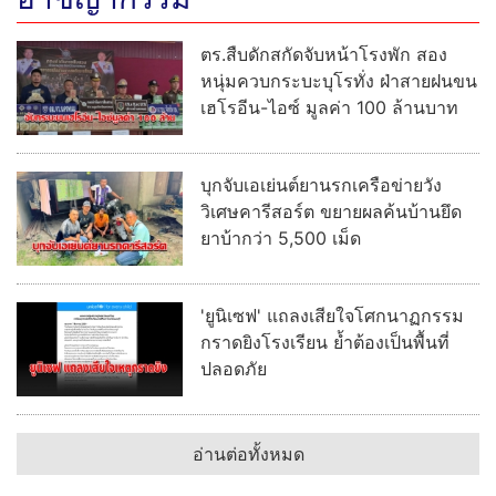
ตร.สืบดักสกัดจับหน้าโรงพัก สอง
หนุ่มควบกระบะบุโรทั่ง ฝ่าสายฝนขน
เฮโรอีน-ไอซ์ มูลค่า 100 ล้านบาท
บุกจับเอเย่นต์ยานรกเครือข่ายวัง
วิเศษคารีสอร์ต ขยายผลค้นบ้านยึด
ยาบ้ากว่า 5,500 เม็ด
'ยูนิเซฟ' แถลงเสียใจโศกนาฏกรรม
กราดยิงโรงเรียน ย้ำต้องเป็นพื้นที่
ปลอดภัย
อ่านต่อทั้งหมด