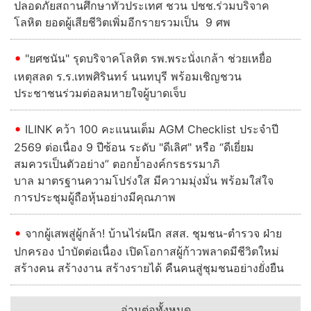
ปลอดภัยสถานศึกษาทั่วประเทศ ชวน ปชช.ร่วมบริจาค
โลหิต ยอดผู้เสียชีวิตเพิ่มอีกรายรวมเป็น 9 ศพ
"ยศชนัน" รุดบริจาคโลหิต รพ.พระนั่งเกล้า ช่วยเหยื่อ
เหตุสลด ร.ร.เทพศิรินทร์ นนทบุรี พร้อมเชิญชวน
ประชาชนร่วมต่อลมหายใจผู้บาดเจ็บ
ILINK คว้า 100 คะแนนเต็ม AGM Checklist ประจำปี
2569 ต่อเนื่อง 9 ปีซ้อน ระดับ "ดีเลิศ" หรือ “ดีเยี่ยม
สมควรเป็นตัวอย่าง” ตอกย้ำองค์กรธรรมาภิ
บาล มาตรฐานความโปร่งใส มีความมุ่งมั่น พร้อมใส่ใจ
การประชุมผู้ถือหุ้นอย่างมีคุณภาพ
จากผู้เสพสู่ผู้กล้า! บ้านไร่ผนึก สสส. ชุมชน-ตำรวจ ฝ่าย
ปกครอง บำบัดต่อเนื่อง เปิดโอกาสผู้ก้าวพลาดมีชีวิตใหม่
สร้างคน สร้างงาน สร้างรายได้ คืนคนสู่ชุมชนอย่างยั่งยืน
อ่านต่อทั้งหมด