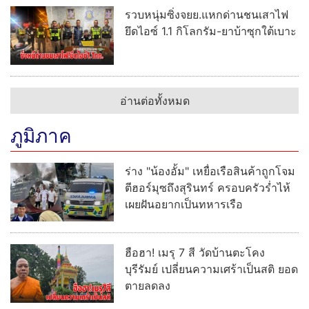
รวบหนุ่มซิ่งจยย.แหกด่านชนเสาไฟ
ยึดไอซ์ 1.1 กิโลกรัม-ยาบ้าซุกใต้เบาะ
อ่านต่อทั้งหมด
ภูมิภาค
ร่าง "น้องอั้ม" เหยื่อเรือสินค้าถูกโจม
ตีฮอร์มุซถึงสุรินทร์ ครอบครัวร่ำไห้
เผยฝันอยากเป็นทหารเรือ
ฮือฮา! เมรุ 7 สี วัดบ้านตะโคง
บุรีรัมย์ เปลี่ยนความเศร้าเป็นสติ ยอด
ตายลดลง