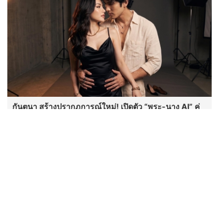
กันตนา สร้างปรากฏการณ์ใหม่! เปิดตัว “พระ-นาง AI” คู่
แรกของไทย เตรียมเดบิวต์ลงซีรีย์แนวตั้ง พร้อมเขย่าวงการ
บันเทิงยุคดิจิทัล
"เต้ย พงศกร - ต้น ธนษิต" เช็กอิน
เมืองเก่า ชมภาพจิตรกรรมฝาผนัง
ระดับโลก “ปู่ม่านย่าม่าน” เรียนรู้
นวัตกรรมผักเชียงดาใน "หอมแผ่น
ดินฯ"