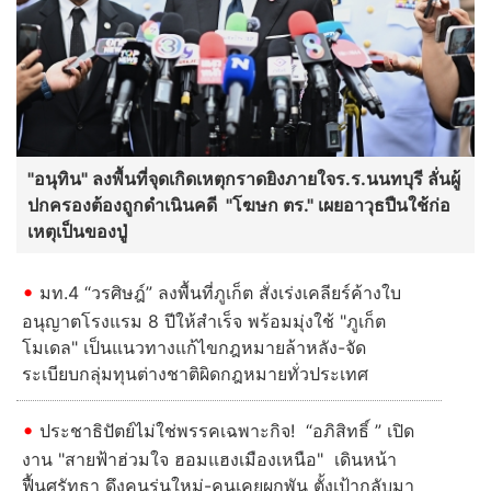
"อนุทิน" ลงพื้นที่จุดเกิดเหตุกราดยิงภายใจร.ร.นนทบุรี ลั่นผู้
ปกครองต้องถูกดําเนินคดี "โฆษก ตร." เผยอาวุธปืนใช้ก่อ
เหตุเป็นของปู่
มท.4 “วรศิษฎ์” ลงพื้นที่ภูเก็ต สั่งเร่งเคลียร์ค้างใบ
อนุญาตโรงแรม 8 ปีให้สำเร็จ พร้อมมุ่งใช้ "ภูเก็ต
โมเดล" เป็นแนวทางแก้ไขกฎหมายล้าหลัง-จัด
ระเบียบกลุ่มทุนต่างชาติผิดกฎหมายทั่วประเทศ
ประชาธิปัตย์ไม่ใช่พรรคเฉพาะกิจ! “อภิสิทธิ์ ” เปิด
งาน "สายฟ้าฮ่วมใจ ฮอมแฮงเมืองเหนือ" เดินหน้า
ฟื้นศรัทธา ดึงคนรุ่นใหม่-คนเคยผูกพัน ตั้งเป้ากลับมา