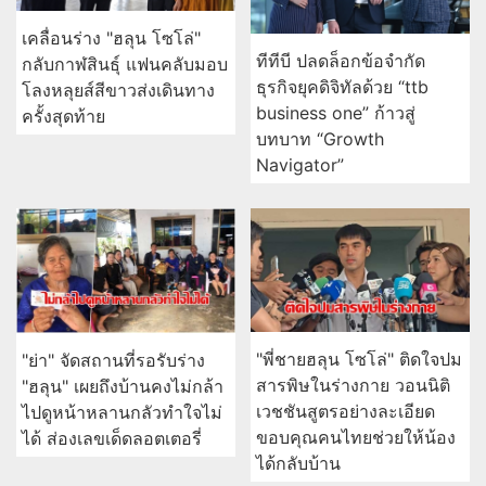
เคลื่อนร่าง "ฮลุน โซโล่"
ทีทีบี ปลดล็อกข้อจำกัด
กลับกาฬสินธุ์ แฟนคลับมอบ
ธุรกิจยุคดิจิทัลด้วย “ttb
โลงหลุยส์สีขาวส่งเดินทาง
business one” ก้าวสู่
ครั้งสุดท้าย
บทบาท “Growth
Navigator”
"พี่ชายฮลุน โซโล่" ติดใจปม
"ย่า" จัดสถานที่รอรับร่าง
สารพิษในร่างกาย วอนนิติ
"ฮลุน" เผยถึงบ้านคงไม่กล้า
เวชชันสูตรอย่างละเอียด
ไปดูหน้าหลานกลัวทำใจไม่
ขอบคุณคนไทยช่วยให้น้อง
ได้ ส่องเลขเด็ดลอตเตอรี่
ได้กลับบ้าน