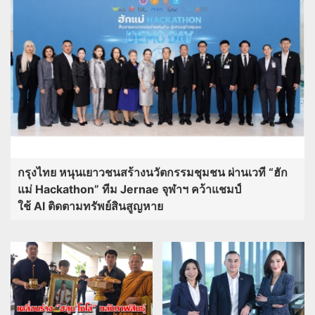
กรุงไทย หนุนเยาวชนสร้างนวัตกรรมชุมชน ผ่านเวที “ฮัก
แม่ Hackathon” ทีม Jernae จุฬาฯ คว้าแชมป์
ใช้ AI ติดตามทรัพย์สินสูญหาย