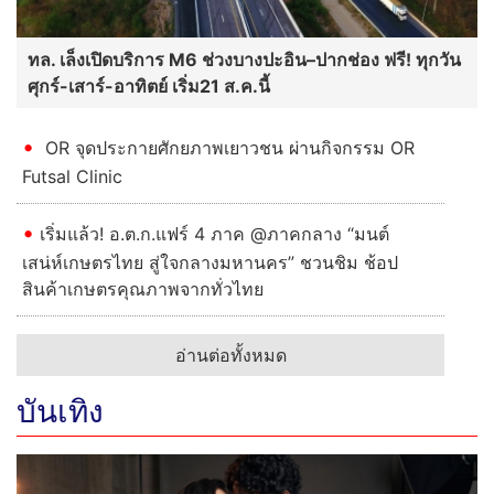
ทล. เล็งเปิดบริการ M6 ช่วงบางปะอิน–ปากช่อง ฟรี! ทุกวัน
ศุกร์-เสาร์-อาทิตย์ เริ่ม21 ส.ค.นี้
OR จุดประกายศักยภาพเยาวชน ผ่านกิจกรรม OR
Futsal Clinic
เริ่มแล้ว! อ.ต.ก.แฟร์ 4 ภาค @ภาคกลาง “มนต์
เสน่ห์เกษตรไทย สู่ใจกลางมหานคร” ชวนชิม ช้อป
สินค้าเกษตรคุณภาพจากทั่วไทย
อ่านต่อทั้งหมด
บันเทิง