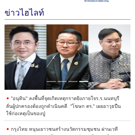
ข่าวไฮไลท์
Previous
Next
"อนุทิน" ลงพื้นที่จุดเกิดเหตุกราดยิงภายใจร.ร.นนทบุรี
ลั่นผู้ปกครองต้องถูกดําเนินคดี "โฆษก ตร." เผยอาวุธปืน
ใช้ก่อเหตุเป็นของปู่
กรุงไทย หนุนเยาวชนสร้างนวัตกรรมชุมชน ผ่านเวที