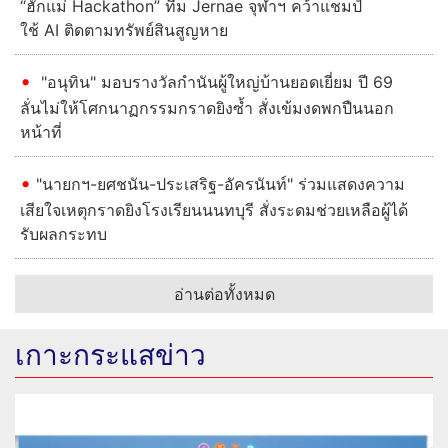
“ฮักแม่ Hackathon” ทีม Jernae จุฬาฯ คว้าแชมป์
ใช้ AI ติดตามทรัพย์สินสูญหาย
"อนุทิน" มอบรางวัลกำนันผู้ใหญ่บ้านยอดเยี่ยม ปี 69
ลั่นไม่ให้โศกนาฏกรรมกราดยิงซ้ำ สั่งเข้มงดพกปืนนอก
หน้าที่
"นายกฯ-ยศชนัน-ประเสริฐ-อัครนันท์" ร่วมแสดงความ
เสียใจเหตุกราดยิงโรงเรียนนนทบุรี สั่งระดมช่วยเหลือผู้ได้
รับผลกระทบ
อ่านต่อทั้งหมด
เกาะกระแสข่าว