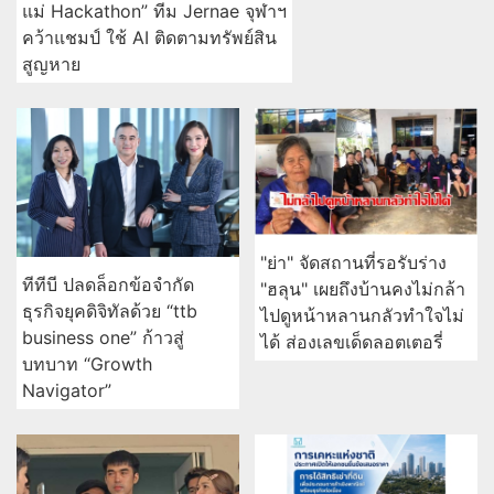
แม่ Hackathon” ทีม Jernae จุฬาฯ
คว้าแชมป์ ใช้ AI ติดตามทรัพย์สิน
สูญหาย
"ย่า" จัดสถานที่รอรับร่าง
ทีทีบี ปลดล็อกข้อจำกัด
"ฮลุน" เผยถึงบ้านคงไม่กล้า
ธุรกิจยุคดิจิทัลด้วย “ttb
ไปดูหน้าหลานกลัวทำใจไม่
business one” ก้าวสู่
ได้ ส่องเลขเด็ดลอตเตอรี่
บทบาท “Growth
Navigator”