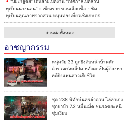
"ปิยะรัฐชย์" เดินสายเปิดงาน "เทศกาลเปิดสวน
ทุเรียนนางนอน" จ.เชียงราย ชวนเลือกซื้อ - ชิม
ทุเรียนคุณภาพจากสวน หนุนท่องเที่ยวเชิงเกษตร
อ่านต่อทั้งหมด
อาชญากรรม
หนุ่มวัย 33 ถูกยิงดับหน้าบ้านพัก
ตำรวจเร่งคลี่ปม หลังตกเป็นผู้ต้องหา
คดียิงแฟนสาวเสียชีวิต
ชุด 238 พิทักษ์นครลำดวน ไล่ล่าเก๋ง
ซุกยาบ้า 7.2 หมื่นเม็ด ชนรถขยะหนี
ซุ่มเงียบ