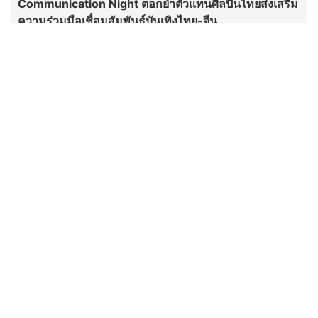
Communication Night ตอกย้ำตัวแทนศิลปินไทยส่งเสริม
ความร่วมมือเชื่อมสัมพันธ์บันเทิงไทย-จีน
กันตนา สร้างปรากฏการณ์ใหม่! เปิด
ตัว “พระ-นาง AI” คู่แรกของไทย เตรี
ยมเดบิวต์ลงซีรีย์แนวตั้ง พร้อมเขย่า
วงการบันเทิงยุคดิจิทัล
"เต้ย พงศกร - ต้น ธนษิต" เช็กอิน
เมืองเก่า ชมภาพจิตรกรรมฝาผนัง
ระดับโลก “ปู่ม่านย่าม่าน” เรียนรู้
นวัตกรรมผักเชียงดาใน "หอมแผ่น
ดินฯ"
“เฮง ทัตพงศ์” ปลื้มกระแส “อย่าขอพี่
เจน” ปังเกินคาด! ปรับลุคสวมบท
“เจนเล็ก” เผชิญความสัมพันธ์ Red
Flag ทำแฟนๆ แห่เอาใจช่วย