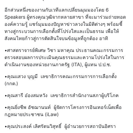
อีกส่วนหนึ่งของงานกับเวทีแลกเปลี่ยนมุมมองโดย 6
Speakers ผู้ทรงคุณวุฒิจากหลายสาขา ที่จะมาร่วมถ่ายทอด
องค์ความรู้ แชร์มุมมองปัญหาข่าวลวงในมิติต่างๆ พร้อมชี้
ทางสู่กระบวนการเลือกตั้งที่โปร่งใสและเป็นธรรม เพื่อให้
สังคมไทยก้าวสู่การตัดสินใจบนข้อมูลที่ถูกต้อง อาทิ
•ศาสตราจารย์พิเศษ วิชา มหาคุณ ประธานคณะกรรมการ
ตรวจสอบผลการประเมินคุณธรรมและความโปร่งใสในการ
ดำเนินงานของหน่วยงานภาครัฐ (ITA), ผู้แทน ป.ป.ช.
•คุณแสวง บุญมี เลขาธิการคณะกรรมการการเลือกตั้ง
(กกต.)
•คุณสารี อ๋องสมหวัง เลขาธิการสำนักงานสภาผู้บริโภค
•คุณยิ่งชีพ อัชฌานนท์ ผู้จัดการโครงการอินเทอร์เน็ตเพื่อ
กฎหมายประชาชน (iLaw)
•คุณประสงค์ เลิศรัตนวิสุทธิ์ ผู้อำนวยการสถาบันอิศรา