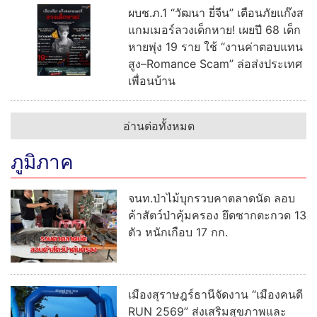
ผบช.ภ.1 “วัฒนา ยี่จีน” เตือนภัยแก๊งส
แกมเมอร์ลวงเด็กหาย! เผยปี 68 เด็ก
หายพุ่ง 19 ราย ใช้ “งานค่าตอบแทน
สูง–Romance Scam” ล่อส่งประเทศ
เพื่อนบ้าน
อ่านต่อทั้งหมด
ภูมิภาค
จนท.ป่าไม้บุกรวบคาตลาดนัด ลอบ
ค้าสัตว์ป่าคุ้มครอง ยึดซากตะกวด 13
ตัว หนักเกือบ 17 กก.
เมืองสุราษฎร์ธานีจัดงาน “เมืองคนดี
RUN 2569” ส่งเสริมสุขภาพและ