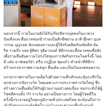
นอกจากนี้ ภายในงานยังได้รับเกียรติจากบุคคลในแวดวง
บันเทิงและสื่อมวลชนเข้าร่วมเป็นสักขีพยาน อาทิ ตุ๊กตา อุบล
วรรณ บุญรอด นักแสดงสาวและผู้ใช้จริงผลิตภัณฑ์อทิส อัม
ริท รวมถึง บอย ฐิติพร จุติมานนท์ พิธีกรและสื่อมวลชนชื่อดัง
เพื่อร่วมยืนยันความโปร่งใสของการจัดกิจกรรมในครั้งนี้ โดย
มี แต๋ง อาฟเตอร์ยำ หรือ กฤฏิ์กุล ชุมแก้ว ทำหน้าที่พิธีกร
สร้างบรรยากาศความสนุก ตื่นเต้น และเป็นกันเองตลอดงาน
บรรยากาศภายในงานเต็มไปด้วยความคึกคักและลุ้นระทึกใน
ทุกช่วงการจับรางวัล โดยเฉพาะการประกาศรางวัลใหญ่ ซึ่ง
สร้างความตื่นเต้นให้กับผู้ร่วมงานอย่างต่อเนื่อง จนกระทั่งได้ผู้
โชคดีครบทั้ง 111 รางวัล อย่างเป็นทางการ โดยผู้โชคดีใน
ครั้งนี้กระจายอยู่ในทุกภูมิภาคทั่วประเทศไทย สะท้อนถึงการ
เข้าถึงของแบรนด์อทิสในวงกว้างและความเชื่อมั่นจากผู้