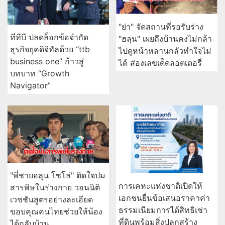
"ย่า" จัดสถานที่รอรับร่าง
ทีทีบี ปลดล็อกข้อจำกัด
"ฮลุน" เผยถึงบ้านคงไม่กล้า
ธุรกิจยุคดิจิทัลด้วย “ttb
ไปดูหน้าหลานกลัวทำใจไม่
business one” ก้าวสู่
ได้ ส่องเลขเด็ดลอตเตอรี่
บทบาท “Growth
Navigator”
"พี่ชายฮลุน โซโล่" ติดใจปม
การเคหะแห่งชาติเปิดให้
สารพิษในร่างกาย วอนนิติ
เอกชนยื่นข้อเสนอราคาค่า
เวชชันสูตรอย่างละเอียด
ธรรมเนียมการได้สิทธิเช่า
ขอบคุณคนไทยช่วยให้น้อง
ที่ดินพร้อมสิ่งปลูกสร้าง
ได้กลับบ้าน