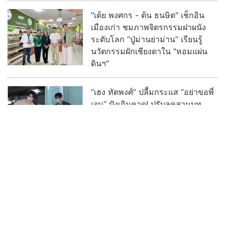
"เต้ย พงศกร - ต้น ธนษิต" เช็กอิน
เมืองเก่า ชมภาพจิตรกรรมฝาผนัง
ระดับโลก “ปู่ม่านย่าม่าน” เรียนรู้
นวัตกรรมผักเชียงดาใน "หอมแผ่น
ดินฯ"
“เฮง ทัตพงศ์” ปลื้มกระแส “อย่าขอพี่
เจน” ปังเกินคาด! ปรับลุคสวมบท
“เจนเล็ก” เผชิญความสัมพันธ์ Red
Flag ทำแฟนๆ แห่เอาใจช่วย
อ่านต่อทั้งหมด
บ้านเมืองพระเครื่อง