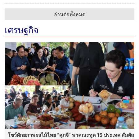
อ่านต่อทั้งหมด
เศรษฐกิจ
โชว์ศักยภาพผลไม้ไทย “ศุภจี” พาคณะทูต 15 ประเทศ สัมผัส