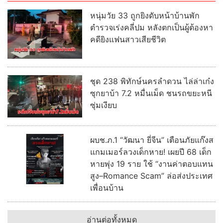
หนุ่มวัย 33 ถูกยิงดับหน้าบ้านพัก
ตำรวจเร่งคลี่ปม หลังตกเป็นผู้ต้องหา
คดียิงแฟนสาวเสียชีวิต
ชุด 238 พิทักษ์นครลำดวน ไล่ล่าเก๋ง
ซุกยาบ้า 7.2 หมื่นเม็ด ชนรถขยะหนี
ซุ่มเงียบ
ผบช.ภ.1 “วัฒนา ยี่จีน” เตือนภัยแก๊งส
แกมเมอร์ลวงเด็กหาย! เผยปี 68 เด็ก
หายพุ่ง 19 ราย ใช้ “งานค่าตอบแทน
สูง–Romance Scam” ล่อส่งประเทศ
เพื่อนบ้าน
อ่านต่อทั้งหมด