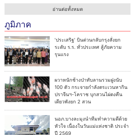
อ่านต่อทั้งหมด
ภูมิภาค
'ประเสริฐ' บินด่วนกลับกรุงสั่งยก
ระดับ ร.ร. ทั่วประเทศ สู้ภัยความ
รุนแรง
ผวาหนักช้างป่าทับลานรวมฝูงนับ
100 ตัว กระจายกำลังตระเวนหากิน
ปราจีนฯ-โคราช บุกสวนไผ่ตงคืน
เดียวพังยก 2 สวน
นอภ.บางละมุงนำทีมทำความดีด้วย
หัวใจ เนื่องในวันแม่แห่งชาติ ประจำ
ปี 2569