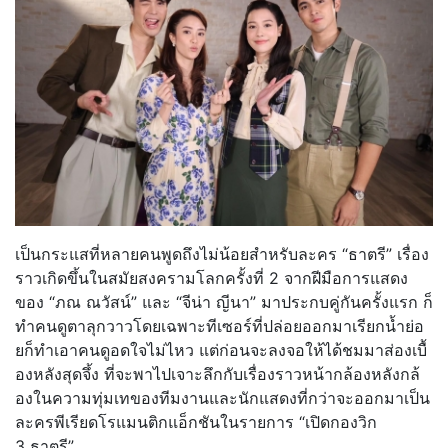
เป็นกระแสที่หลายคนพูดถึงไม่น้
อยสำหรับละคร “ธาตรี” เรื่อง
ราวเกิดขึ้นในสมั
ยสงครามโลกครั้งที่ 2 จากฝีมือการแสดง
ของ “ภณ ณวัสน์” และ “จีน่า ญีนา” มาประกบคู่กันครั้งแรก ก็
ทำคนดูตาลุกวาวโดยเฉพาะที
เซอร์ที่ปล่อยออกมาเรียกน้ำย่
อ
ยก็ทำเอาคนดูอดใจไม่ไหว แต่ก่อนจะลงจอให้ได้ชมมาส่องเบื้
องหลังสุดจึ้ง ที่จะพาไปเจาะลึกกับเรื่
องราวหน้ากล้องหลังกล้
องในความทุ่มเทของทีมงานและนั
กแสดงที่กว่าจะออกมาเป็น
ละครพี
เรียดโรแมนติกแอ็กชันในรายการ “เปิดกองวิก
3 ธาตรี”