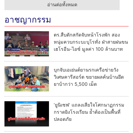
อ่านต่อทั้งหมด
อาชญากรรม
ตร.สืบดักสกัดจับหน้าโรงพัก สอง
หนุ่มควบกระบะบุโรทั่ง ฝ่าสายฝนขน
เฮโรอีน-ไอซ์ มูลค่า 100 ล้านบาท
บุกจับเอเย่นต์ยานรกเครือข่ายวัง
วิเศษคารีสอร์ต ขยายผลค้นบ้านยึด
ยาบ้ากว่า 5,500 เม็ด
'ยูนิเซฟ' แถลงเสียใจโศกนาฏกรรม
กราดยิงโรงเรียน ย้ำต้องเป็นพื้นที่
ปลอดภัย