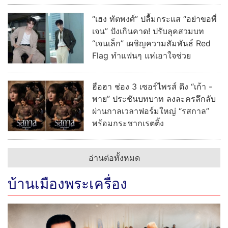
“เฮง ทัตพงศ์” ปลื้มกระแส “อย่าขอพี่
เจน” ปังเกินคาด! ปรับลุคสวมบท
“เจนเล็ก” เผชิญความสัมพันธ์ Red
Flag ทำแฟนๆ แห่เอาใจช่วย
ฮือฮา ช่อง 3 เซอร์ไพรส์ ดึง “เก้า -
พาย” ประชันบทบาท ลงละครลึกลับ
ผ่านกาลเวลาฟอร์มใหญ่ “รสกาล”
พร้อมกระชากเรตติ้ง
อ่านต่อทั้งหมด
บ้านเมืองพระเครื่อง