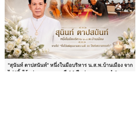
"สุนันท์ ตาปสนันท์" หนึ่งในมือบริหาร น.ส.พ.บ้านเมือง จาก
ไป "ทิ้งไว้แต่คุณงามความดี 44 ปีแห่งความทรงจำ"
พระเด่นคนดังบ้านเมือง (2 ส.ค.69)
พิธีมอบรางวัลธรรมจักรบูชา ปี ๖๙ ผู้
ทำคุณประโยชน์ต่อพระพุทธศาสนา