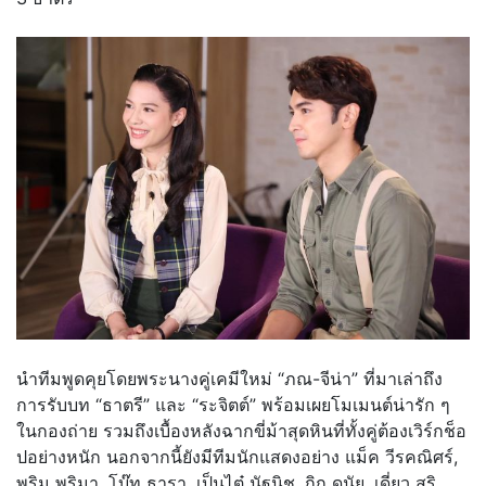
นำทีมพูดคุยโดยพระนางคู่เคมี
ใหม่ “ภณ-จีน่า” ที่มาเล่าถึง
การรับบท “ธาตรี” และ “ระจิตต์” พร้อมเผยโมเมนต์น่ารั
ก ๆ
ในกองถ่าย รวมถึงเบื้องหลังฉากขี่ม้าสุดหิ
นที่ทั้งคู่ต้องเวิร์กช็อ
ปอย่
างหนัก นอกจากนี้ยังมีทีมนักแสดงอย่าง แม็ค วีรคณิศร์,
พริม พริมา, โบ๊ท ธารา, เป็นไต๋ นัฐนิช, กิก ดนัย, เดี่ยว สุริ