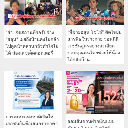
"พี่ชายฮลุน โซโล่" ติดใจปม
"ย่า" จัดสถานที่รอรับร่าง
สารพิษในร่างกาย วอนนิติ
"ฮลุน" เผยถึงบ้านคงไม่กล้า
เวชชันสูตรอย่างละเอียด
ไปดูหน้าหลานกลัวทำใจไม่
ขอบคุณคนไทยช่วยให้น้อง
ได้ ส่องเลขเด็ดลอตเตอรี่
ได้กลับบ้าน
การเคหะแห่งชาติเปิดให้
ออมสินชวนฝากเงินแบบ
เอกชนยื่นข้อเสนอราคาค่า