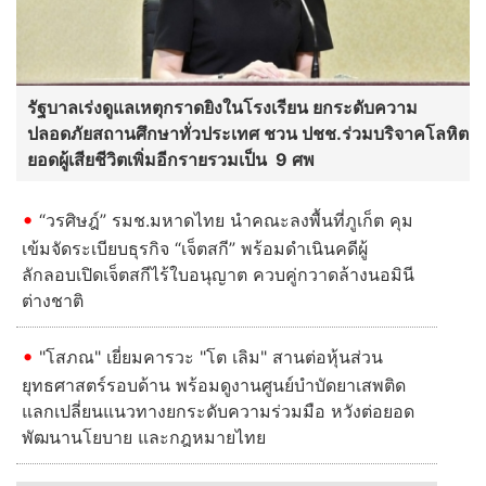
รัฐบาลเร่งดูแลเหตุกราดยิงในโรงเรียน ยกระดับความ
ปลอดภัยสถานศึกษาทั่วประเทศ ชวน ปชช.ร่วมบริจาคโลหิต
ยอดผู้เสียชีวิตเพิ่มอีกรายรวมเป็น 9 ศพ
“วรศิษฎ์” รมช.มหาดไทย นำคณะลงพื้นที่ภูเก็ต คุม
เข้มจัดระเบียบธุรกิจ “เจ็ตสกี” พร้อมดำเนินคดีผู้
ลักลอบเปิดเจ็ตสกีไร้ใบอนุญาต ควบคู่กวาดล้างนอมินี
ต่างชาติ
"โสภณ" เยี่ยมคารวะ "โต เลิม" สานต่อหุ้นส่วน
ยุทธศาสตร์รอบด้าน พร้อมดูงานศูนย์บำบัดยาเสพติด
แลกเปลี่ยนแนวทางยกระดับความร่วมมือ หวังต่อยอด
พัฒนานโยบาย และกฎหมายไทย