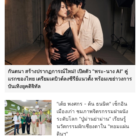
กันตนา สร้างปรากฏการณ์ใหม่! เปิดตัว “พระ-นาง AI” คู่
แรกของไทย เตรียมเดบิวต์ลงซีรีย์แนวตั้ง พร้อมเขย่าวงการ
บันเทิงยุคดิจิทัล
"เต้ย พงศกร - ต้น ธนษิต" เช็กอิน
เมืองเก่า ชมภาพจิตรกรรมฝาผนัง
ระดับโลก “ปู่ม่านย่าม่าน” เรียนรู้
นวัตกรรมผักเชียงดาใน "หอมแผ่น
ดินฯ"