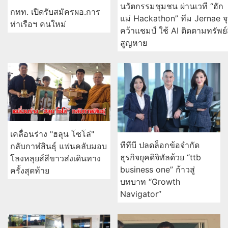
นวัตกรรมชุมชน ผ่านเวที “ฮัก
กทท. เปิดรับสมัครผอ.การ
แม่ Hackathon” ทีม Jernae จ
ท่าเรือฯ คนใหม่
คว้าแชมป์ ใช้ AI ติดตามทรัพย์
สูญหาย
เคลื่อนร่าง "ฮลุน โซโล่"
ทีทีบี ปลดล็อกข้อจำกัด
กลับกาฬสินธุ์ แฟนคลับมอบ
ธุรกิจยุคดิจิทัลด้วย “ttb
โลงหลุยส์สีขาวส่งเดินทาง
business one” ก้าวสู่
ครั้งสุดท้าย
บทบาท “Growth
Navigator”