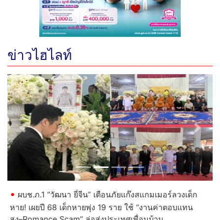
ข่าวไฮไลท์
Previous
Next
ผบช.ภ.1 “วัฒนา ยี่จีน” เตือนภัยแก๊งสแกมเมอร์ลวงเด็ก
หาย! เผยปี 68 เด็กหายพุ่ง 19 ราย ใช้ “งานค่าตอบแทน
สูง–Romance Scam” ล่อส่งประเทศเพื่อนบ้าน