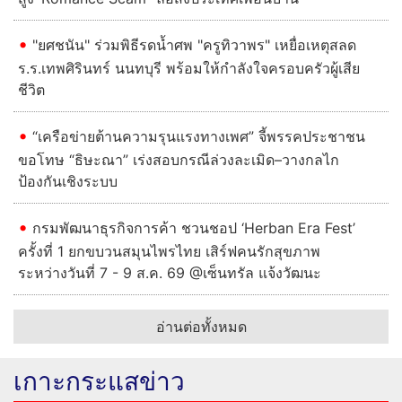
"ยศชนัน" ร่วมพิธีรดน้ำศพ "ครูทิวาพร" เหยื่อเหตุสลด
ร.ร.เทพศิรินทร์ นนทบุรี พร้อมให้กำลังใจครอบครัวผู้เสีย
ชีวิต
“เครือข่ายต้านความรุนแรงทางเพศ” จี้พรรคประชาชน
ขอโทษ “ธิษะณา” เร่งสอบกรณีล่วงละเมิด–วางกลไก
ป้องกันเชิงระบบ
กรมพัฒนาธุรกิจการค้า ชวนชอป ‘Herban Era Fest’
ครั้งที่ 1 ยกขบวนสมุนไพรไทย เสิร์ฟคนรักสุขภาพ
ระหว่างวันที่ 7 - 9 ส.ค. 69 @เซ็นทรัล แจ้งวัฒนะ
อ่านต่อทั้งหมด
เกาะกระแสข่าว