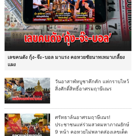
เลขคนดัง กุ้ง-จ๊ะ-บอล มาแรง คอหวยชัยนาทเหมาเกลี้ยง
แผง
วันอาสาฬหบูชาคึกคัก แห่กราบไหว้
สิ่งศักดิ์สิทธิ์อาศรมฤาษีเณร
ศรัทธาล้นอาศรมฤาษีเณร!
ประชาชนแห่ร่วมสวดมหาภาณยักษ์
9 หน้า คอหวยไม่พลาดส่องเลขเด็ด