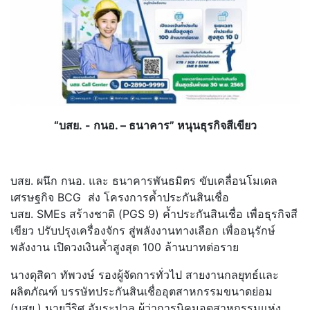
“บสย. - กนอ. – ธนาคาร” หนุนธุรกิจสีเขียว
บสย. ผนึก กนอ. และ ธนาคารพันธมิตร ขับเคลื่อนโมเดล
เศรษฐกิจ BCG ส่ง โครงการค้ำประกันสินเชื่อ
บสย. SMEs สร้างชาติ (PGS 9) ค้ำประกันสินเชื่อ เพื่อธุรกิจสี
เขียว ปรับปรุงเครื่องจักร สู่พลังงานทางเลือก เพื่ออนุรักษ์
พลังงาน เปิดวงเงินค้ำสูงสุด 100 ล้านบาทต่อราย
นางดุสิดา ทัพวงษ์ รองผู้จัดการทั่วไป สายงานกลยุทธ์และ
ผลิตภัณฑ์ บรรษัทประกันสินเชื่ออุ
ตสาหกรรมขนาดย่อม
(บสย.) นายวีริศ อัมระปาล ผู้ว่าการนิคมอุตสาหกรรมแห่
ง