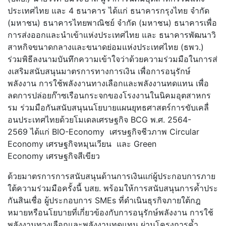
ประเทศไทย และ 4 ธนาคาร ได้แก่ ธนาคารกรุงไทย จำกัด
(มหาชน) ธนาคารไทยพาณิชย์ จำกัด (มหาชน) ธนาคารเพื่อ
การส่งออกและนำเข้
าแห่งประเทศไทย และ ธนาคารพัฒนาวิ
สาหกิ
จขนาดกลางและขนาดย่อมแห่
งประเทศไทย (ธพว.)
ร่วมพิธีลงนามบันทึกความเข้
าใจว่าด้วยความร่วมมือในการส่
งเสริมสนับสนุนมาตรการทางการเงิ
น เพื่อการอนุรักษ์
พลังงาน การใช้พลังงานทางเลือกและพลั
งงานทดแทน เพื่อ
ลดการปล่อยก๊าซเรื
อนกระจกของโรงงานในนิคมอุ
ตสาหกร
รม ร่วมมือกันสนับสนุ
นนโยบายแผนยุทธศาสตร์การขับเคลื่
อนประเทศไทยด้วยโมเดลเศรษฐกิจ BCG พ.ศ. 2564-
2569 ได้แก่ BIO-Economy เศรษฐกิจชีวภาพ Circular
Economy เศรษฐกิจหมุนเวียน และ Green
Economy เศรษฐกิจสีเขียว
ด้วยมาตรการการสนับสนุนด้
านการเงินแก่ผู้ประกอบการภาย
ใต้
ความร่วมมือครั้งนี้ บสย. พร้อมให้การสนับสนุนการค้ำประ
กั
นสินเชื่อ ผู้ประกอบการ SMEs ที่ดำเนินธุรกิจภายใต้กฎ
หมายหรื
อนโยบายที่เกี่ยวข้องกับการอนุ
รักษ์พลังงาน การใช้
พลังงานทางเลือกและพลั
งงานทดแทน ผ่านโครงการค้ำ