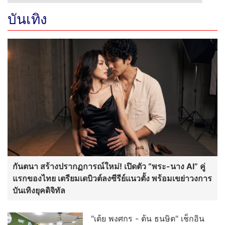
บันเทิง
กันตนา สร้างปรากฏการณ์ใหม่! เปิดตัว “พระ-นาง AI” คู่
แรกของไทย เตรียมเดบิวต์ลงซีรีย์แนวตั้ง พร้อมเขย่าวงการ
บันเทิงยุคดิจิทัล
"เต้ย พงศกร - ต้น ธนษิต" เช็กอิน