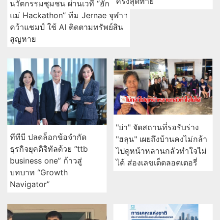
ครั้งสุดท้าย
นวัตกรรมชุมชน ผ่านเวที “ฮัก
แม่ Hackathon” ทีม Jernae จุฬาฯ
คว้าแชมป์ ใช้ AI ติดตามทรัพย์สิน
สูญหาย
"ย่า" จัดสถานที่รอรับร่าง
ทีทีบี ปลดล็อกข้อจำกัด
"ฮลุน" เผยถึงบ้านคงไม่กล้า
ธุรกิจยุคดิจิทัลด้วย “ttb
ไปดูหน้าหลานกลัวทำใจไม่
business one” ก้าวสู่
ได้ ส่องเลขเด็ดลอตเตอรี่
บทบาท “Growth
Navigator”