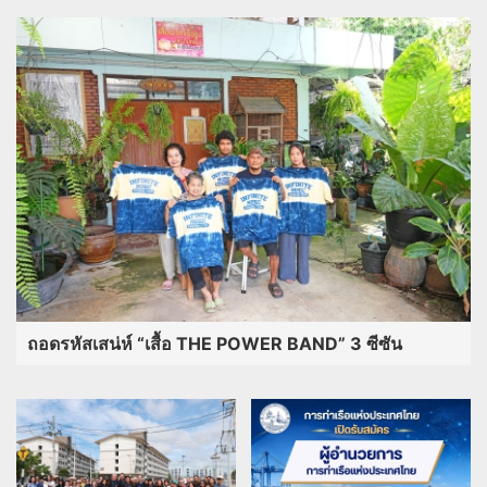
ถอดรหัสเสน่ห์ “เสื้อ THE POWER BAND” 3 ซีซัน