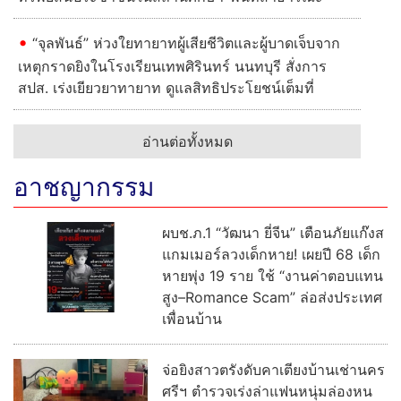
“จุลพันธ์” ห่วงใยทายาทผู้เสียชีวิตและผู้บาดเจ็บจาก
เหตุกราดยิงในโรงเรียนเทพศิรินทร์ นนทบุรี สั่งการ
สปส. เร่งเยียวยาทายาท ดูแลสิทธิประโยชน์เต็มที่
อ่านต่อทั้งหมด
อาชญากรรม
ผบช.ภ.1 “วัฒนา ยี่จีน” เตือนภัยแก๊งส
แกมเมอร์ลวงเด็กหาย! เผยปี 68 เด็ก
หายพุ่ง 19 ราย ใช้ “งานค่าตอบแทน
สูง–Romance Scam” ล่อส่งประเทศ
เพื่อนบ้าน
จ่อยิงสาวตรังดับคาเตียงบ้านเช่านคร
ศรีฯ ตำรวจเร่งล่าแฟนหนุ่มล่องหน