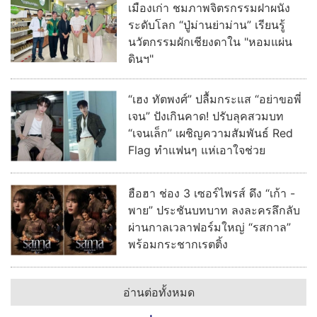
เมืองเก่า ชมภาพจิตรกรรมฝาผนัง
ระดับโลก “ปู่ม่านย่าม่าน” เรียนรู้
นวัตกรรมผักเชียงดาใน "หอมแผ่น
ดินฯ"
“เฮง ทัตพงศ์” ปลื้มกระแส “อย่าขอพี่
เจน” ปังเกินคาด! ปรับลุคสวมบท
“เจนเล็ก” เผชิญความสัมพันธ์ Red
Flag ทำแฟนๆ แห่เอาใจช่วย
ฮือฮา ช่อง 3 เซอร์ไพรส์ ดึง “เก้า -
พาย” ประชันบทบาท ลงละครลึกลับ
ผ่านกาลเวลาฟอร์มใหญ่ “รสกาล”
พร้อมกระชากเรตติ้ง
อ่านต่อทั้งหมด