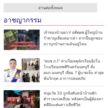
อ่านต่อทั้งหมด
อาชญากรรม
เจ้าของบ้านผวา! อดีตผช.ผู้ใหญ่บ้าน
รำคาญเสียงหมาเห่า ลากปืนลูกซอง
ยาวบุกบ้านถามมันอยู่ไหน
"ผบช.ภ.1" ห่วงใยเหตุนักเรียนยิงใน
โรงเรียนเทพศิรินทร์นนทบุรี สั่ง
ผบก.นนทบุรี เยี่ยม 7 ผู้บาดเจ็บ ล่าสุด
พ้นวิกฤต อาการปลอดภัย
หนุ่มวัย 33 ถูกยิงดับหน้าบ้านพัก
ตำรวจเร่งคลี่ปม หลังตกเป็นผู้ต้องหา
คดียิงแฟนสาวเสียชีวิต