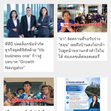
"ย่า" จัดสถานที่รอรับร่าง
ทีทีบี ปลดล็อกข้อจำกัด
"ฮลุน" เผยถึงบ้านคงไม่กล้า
ธุรกิจยุคดิจิทัลด้วย “ttb
ไปดูหน้าหลานกลัวทำใจไม่
business one” ก้าวสู่
ได้ ส่องเลขเด็ดลอตเตอรี่
บทบาท “Growth
Navigator”