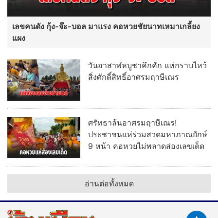
เลขคนดัง กุ้ง-จ๊ะ-บอล มาแรง คอหวยชัยนาทเหมาเกลี้ยง
แผง
วันอาสาฬหบูชาคึกคัก แห่กราบไหว้
สิ่งศักดิ์สิทธิ์อาศรมฤาษีเณร
ศรัทธาล้นอาศรมฤาษีเณร!
ประชาชนแห่ร่วมสวดมหาภาณยักษ์
9 หน้า คอหวยไม่พลาดส่องเลขเด็ด
อ่านต่อทั้งหมด