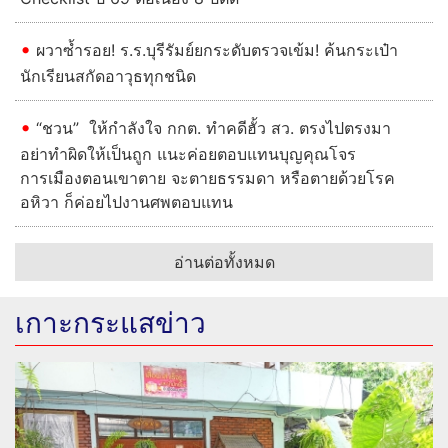
ผวาซ้ำรอย! ร.ร.บุรีรัมย์ยกระดับตรวจเข้ม! ค้นกระเป๋า
นักเรียนสกัดอาวุธทุกชนิด
“ชวน” ให้กำลังใจ กกต. ทำคดีฮั้ว สว. ตรงไปตรงมา
อย่าทำผิดให้เป็นถูก แนะค่อยตอบแทนบุญคุณโจร
การเมืองตอนเขาตาย จะตายธรรมดา หรือตายด้วยโรค
อหิวา ก็ค่อยไปงานศพตอบแทน
อ่านต่อทั้งหมด
เกาะกระแสข่าว