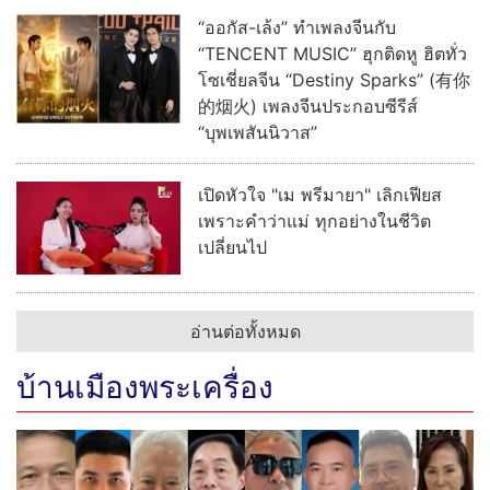
“ออกัส-เล้ง” ทำเพลงจีนกับ
“TENCENT MUSIC” ฮุกติดหู ฮิตทั่ว
โซเชี่ยลจีน “Destiny Sparks” (有你
的烟火) เพลงจีนประกอบซีรีส์
“บุพเพสันนิวาส”
เปิดหัวใจ "เม พรีมายา" เลิกเฟียส
เพราะคำว่าแม่ ทุกอย่างในชีวิต
เปลี่ยนไป
อ่านต่อทั้งหมด
บ้านเมืองพระเครื่อง