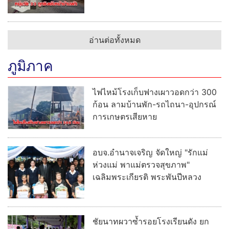
อ่านต่อทั้งหมด
ภูมิภาค
ไฟไหม้โรงเก็บฟางเผาวอดกว่า 300
ก้อน ลามบ้านพัก-รถไถนา-อุปกรณ์
การเกษตรเสียหาย
อบจ.อำนาจเจริญ จัดใหญ่ "รักแม่
ห่วงแม่ พาแม่ตรวจสุขภาพ"
เฉลิมพระเกียรติ พระพันปีหลวง
ชัยนาทผวาซ้ำรอยโรงเรียนดัง ยก