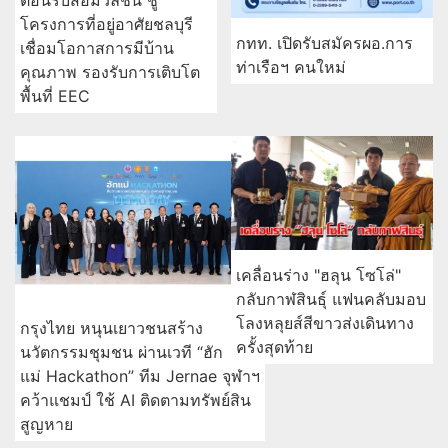
ต้อนรับสื่อมวลชน ชู
โครงการที่อยู่อาศัยชลบุรี
กทท. เปิดรับสมัครผอ.การ
เชื่อมโอกาสการมีบ้าน
ท่าเรือฯ คนใหม่
คุณภาพ รองรับการเติบโต
พื้นที่ EEC
เคลื่อนร่าง "ฮลุน โซโล่"
กลับกาฬสินธุ์ แฟนคลับมอบ
โลงหลุยส์สีขาวส่งเดินทาง
กรุงไทย หนุนเยาวชนสร้าง
ครั้งสุดท้าย
นวัตกรรมชุมชน ผ่านเวที “ฮัก
แม่ Hackathon” ทีม Jernae จุฬาฯ
คว้าแชมป์ ใช้ AI ติดตามทรัพย์สิน
สูญหาย