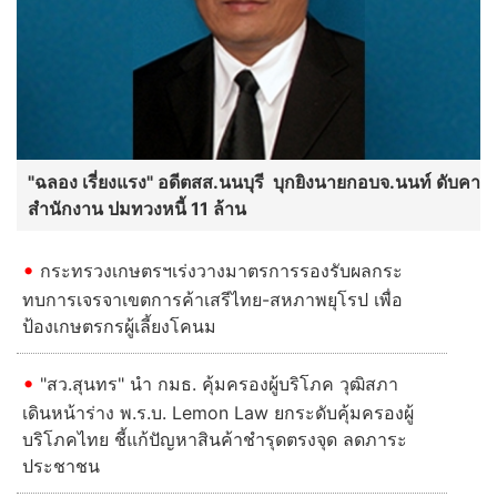
"ฉลอง เรี่ยงแรง" อดีตสส.นนบุรี บุกยิงนายกอบจ.นนท์ ดับคา
สำนักงาน ปมทวงหนี้ 11 ล้าน
กระทรวงเกษตรฯเร่งวางมาตรการรองรับผลกระ
ทบการเจรจาเขตการค้าเสรีไทย-สหภาพยุโรป เพื่อ
ป้องเกษตรกรผู้เลี้ยงโคนม
"สว.สุนทร" นำ กมธ. คุ้มครองผู้บริโภค วุฒิสภา
เดินหน้าร่าง พ.ร.บ. Lemon Law ยกระดับคุ้มครองผู้
บริโภคไทย ชี้แก้ปัญหาสินค้าชำรุดตรงจุด ลดภาระ
ประชาชน