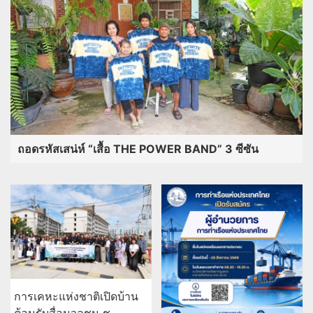
ถอดรหัสเสน่ห์ “เสื้อ THE POWER BAND” 3 ซีซัน
การเคหะแห่งชาติเปิดบ้าน