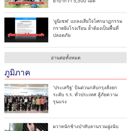
ยาบ้ากว่า 5,500 เม็ด
'ยูนิเซฟ' แถลงเสียใจโศกนาฏกรรม
กราดยิงโรงเรียน ย้ำต้องเป็นพื้นที่
ปลอดภัย
อ่านต่อทั้งหมด
ภูมิภาค
'ประเสริฐ' บินด่วนกลับกรุงสั่งยก
ระดับ ร.ร. ทั่วประเทศ สู้ภัยความ
รุนแรง
ผวาหนักช้างป่าทับลานรวมฝูงนับ