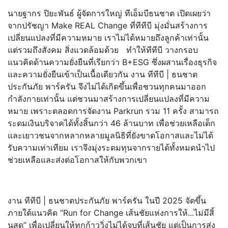
นายฐากร ปิยะพันธ์ ผู้จัดการใหญ่ ทีเอ็มบีธนชาต เปิดเผยว่า
จากปรัชญา Make REAL Change ที่ทีทีบี มุ่งมั่นสร้างการ
เปลี่ยนแปลงที่
มีความหมาย เราไม่ได้หมายถึงลูกค้าเท่านั้น
แต่รวมถึงสังคม สิ่งแวดล้อมด้วย ทำให้ทีทีบี วางกรอบ
แนวคิดด้านความยั่งยืนที่
เรียกว่า B+ESG ซึ่งผสานเรื่องธุรกิจ
และความยั่
งยืนเข้าเป็นเนื้อเดียวกัน งาน ทีทีบี | ธนชาต
ประกันภัย พาร์ครัน จึงไม่ได้เกิดขึ้นเพื่อชวนทุ
กคนมาออก
กำลังกายเท่านั้น แต่ชวนมาสร้างการเปลี่ยนแปลงที่
มีความ
หมาย เพราะตลอดการจัดงาน Parkrun รวม 11 ครั้ง สามารถ
ระดมเงินบริจาคได้ทั้งสิ้
นกว่า 46 ล้านบาท เพื่อช่วยเหลือเด็
ก
และเยาวชนจากหลากหลายมูลนิธิที่
ยังขาดโอกาสและไม่ได้
รับความเท่
าเทียม เราจึงมุ่งระดมทุนจากรายได้ทั้
งหมดนำไป
ช่วยเหลือและส่งต่
อโอกาสให้กับพวกเขา
งาน ทีทีบี | ธนชาตประกันภัย พาร์ครัน ในปี 2025 จัดขึ้น
ภายใต้แนวคิด “Run for Change เส้นชัยแห่งการให้...ไม่มีสิ้
นสุด” เพื่อเปลี่ยนให้ทุกก้าววิ่งไม่
ได้จบที่เส้นชัย แต่เป็นการส่ง