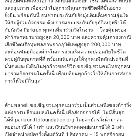
เพื่อเปิดพื้นที่แห่งโอกาสให้กั
บเด็กและเยาวชน ได้พัฒนาทักษะ
และสุขภาพ เพื่อจะนำไปสู่การมีคุณภาพชีวิ
ตที่ดีขึ้นอย่าง
ยั่งยืน พร้อมกันนี้ ธนชาตประกันภัยยังมุ่งเติมเต็
มความอุ่นใจ
ให้กับผู้ร่วมกิ
จกรรม ด้วยการมอบประกันภัยอุบัติเหตุ
ฟรี! ให้
กับนักวิ่ง Parkrun ทุกคนที่มาร่วมวิ่งในงาน โดยคุ้มครอง
ค่ารักษาพยาบาลสู
งสุด 20,000 บาท และความคุ้มครองกรณี
เสียชีวิ
ตหรือทุพพลภาพจากอุบัติเหตุสู
งสุด 200,000 บาท
สะท้อนพันธกิจองค์กรในการส่
งเสริมความปลอดภัยในชีวิต
ควบคู่กับสุขภาพที่ดี พร้อมสนับสนุนให้ทุกคนมีหลั
กประกันที่
มั่นคงและยั่งยืนในทุ
กก้าวของชีวิต ขอเชิญชวนคนไทยทุกคน
มาร่วมกิ
จกรรมในครั้งนี้ เพื่อเปลี่ยนทุกก้าววิ่งให้เป็
นการส่งต่อ
การให้ไม่มีสิ้นสุด”
ห้ามพลาด!! ขอเชิญชวนทุกคนมาร่วมเป็นส่
วนหนึ่งของก้าววิ่ง
แห่งการเปลี่
ยนแปลงในครั้งนี้ เพื่อส่งต่อการให้ ไม่มีสิ้นสุด
ได้ที่
parkrun.ttbfoundation.org
โดยค่าบัตรวิ่งนำมาลด
หย่อนภาษี
ได้ 1 เท่า และเงินบริจาคลดหย่อนภาษีได้ 2 เท่า
เปิดจำหน่ายบัตรวิ่งตั้งแต่วั
นที่ 1 สิงหาคม – 15 พฤศจิกายน