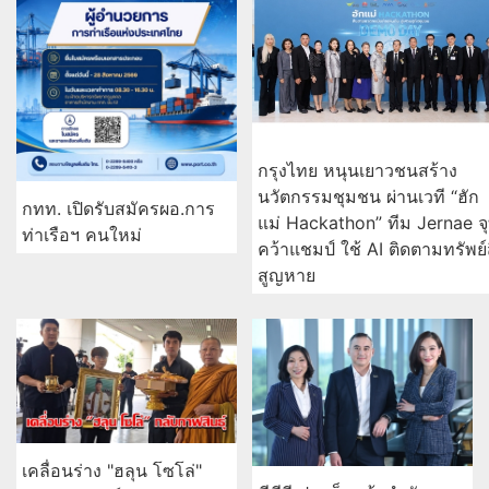
กรุงไทย หนุนเยาวชนสร้าง
นวัตกรรมชุมชน ผ่านเวที “ฮัก
กทท. เปิดรับสมัครผอ.การ
แม่ Hackathon” ทีม Jernae จ
ท่าเรือฯ คนใหม่
คว้าแชมป์ ใช้ AI ติดตามทรัพย์
สูญหาย
เคลื่อนร่าง "ฮลุน โซโล่"