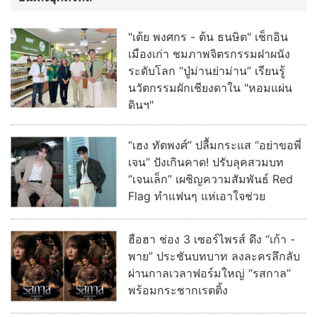
"เต้ย พงศกร - ต้น ธนษิต" เช็กอิน
เมืองเก่า ชมภาพจิตรกรรมฝาผนัง
ระดับโลก “ปู่ม่านย่าม่าน” เรียนรู้
นวัตกรรมผักเชียงดาใน "หอมแผ่น
ดินฯ"
“เฮง ทัตพงศ์” ปลื้มกระแส “อย่าขอพี่
เจน” ปังเกินคาด! ปรับลุคสวมบท
“เจนเล็ก” เผชิญความสัมพันธ์ Red
Flag ทำแฟนๆ แห่เอาใจช่วย
ฮือฮา ช่อง 3 เซอร์ไพรส์ ดึง “เก้า -
พาย” ประชันบทบาท ลงละครลึกลับ
ผ่านกาลเวลาฟอร์มใหญ่ “รสกาล”
พร้อมกระชากเรตติ้ง