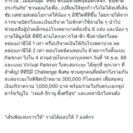
การให้...ไม่มีสิ้
นสุด” ทีทีบี พร้อมด้วยพันธมิตรหลัก “ธนชาต
ประกันภัย” ชวนคุณวิ่งเพื่อ...เปลี่ยนให้ทุ
กก้าววิ่งไม่ได้จบที่เส้น
ชัย แต่ช่วยส่งต่อโอกาสให้น้อง ๆ มีชีวิตที่ดีขึ้น โดยรายได้จาก
การขายบัตรวิ่
งและเงินบริจาค ไม่หักค่าใช้จ่ายใด ๆ นำไป
ช่วยเหลือผู้ป่วยเด็
กของโรงพยาบาลท้องถิ่น 6 แห่ง และน้อง ๆ
ภายใต้มูลนิธิ ทีทีบี ผ่านโครงการไฟ-ฟ้า ซึ่งค่าบัตรวิ่งลด
หย่อนภาษีได้ 1 เท่า หรือบริจาคเงินให้กับโรงพยาบาล ลด
หย่อนภาษีได้ 2 เท่า ตอบโจทย์คนชอบวิ่ง ด้วยการวิ่งทั้งแบบ
Parkrun วิ่งใน 4 สวนสวยใจกลางกรุงเทพฯ วันที่ 14 ธ.ค. 68
และแบบ Virtual Parkrun วิ่งสะสมระยะ ได้ทุกที่ ทุกเวลา ที่
สำคัญ! ทีทีบีมี Challenge พิเศษ ชวนทุกคนที่สมัครวิ่งร่วมกั
น
สะสมระยะวิ่งพิชิตเป้าหมาย 300,000 กิโลเมตร เพื่อสมทบ
เงินบริจาครวม 1,000,000 บาท พร้อมร่วมวิ่งกับพระเอกซุป
ตาร์
ขวัญใจ “เจมส์-จิรายุ ตั้งศรีสุข” และเหล่านักวิ่งคนดัง
“เส้นชัยแห่งการให้” รายได้มอบให้ 7 องค์กร