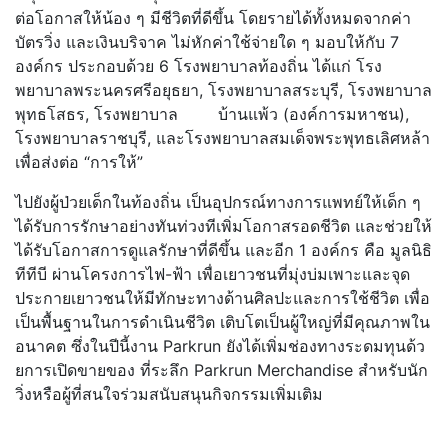
ต่อโอกาสให้น้อง ๆ มีชีวิตที่ดีขึ้น โดยรายได้ทั้งหมดจากค่า
บัตรวิ่ง และเงินบริจาค ไม่หักค่าใช้จ่ายใด ๆ มอบให้กับ 7
องค์กร ประกอบด้วย 6 โรงพยาบาลท้องถิ่น ได้แก่ โรง
พยาบาลพระนครศรีอยุธยา, โรงพยาบาลสระบุรี, โรงพยาบาล
พุทธโสธร, โรงพยาบาล บ้านแพ้ว (องค์การมหาชน),
โรงพยาบาลราชบุรี, และโรงพยาบาลสมเด็จพระพุทธเลิ
ศหล้า
เพื่อส่งต่อ “การให้”
ไปยังผู้ป่วยเด็กในท้องถิ่น เป็นอุปกรณ์ทางการแพทย์ให้เด็ก ๆ
ได้รับการรักษาอย่างทันท่วงที
เพิ่มโอกาสรอดชีวิต และช่วยให้
ได้รับโอกาสการดูแลรั
กษาที่ดีขึ้น และอีก 1 องค์กร คือ มูลนิธิ
ทีทีบี ผ่านโครงการไฟ-ฟ้า เพื่อเยาวชนที่มุ่งบ่มเพาะและจุ
ด
ประกายเยาวชนให้มีทักษะทางด้
านศิลปะและการใช้ชีวิต เพื่อ
เป็นพื้นฐานในการดำเนินชี
วิต เติบโตเป็นผู้ใหญ่ที่มีคุ
ณภาพใน
อนาคต ซึ่งในปีนี้งาน Parkrun ยังได้เพิ่มช่องทางระดมทุนด้
ว
ยการเปิดขายของ ที่ระลึก Parkrun Merchandise สำหรับนัก
วิ่งหรือผู้ที่สนใจร่
วมสนับสนุนกิจกรรมเพิ่มเติม