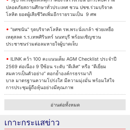
ปลอดภัยสถานศึกษาทั่วประเทศ ชวน ปชช.ร่วมบริจาค
โลหิต ยอดผู้เสียชีวิตเพิ่มอีกรายรวมเป็น 9 ศพ
"ยศชนัน" รุดบริจาคโลหิต รพ.พระนั่งเกล้า ช่วยเหยื่อ
เหตุสลด ร.ร.เทพศิรินทร์ นนทบุรี พร้อมเชิญชวน
ประชาชนร่วมต่อลมหายใจผู้บาดเจ็บ
ILINK คว้า 100 คะแนนเต็ม AGM Checklist ประจำปี
2569 ต่อเนื่อง 9 ปีซ้อน ระดับ "ดีเลิศ" หรือ “ดีเยี่ยม
สมควรเป็นตัวอย่าง” ตอกย้ำองค์กรธรรมาภิ
บาล มาตรฐานความโปร่งใส มีความมุ่งมั่น พร้อมใส่ใจ
การประชุมผู้ถือหุ้นอย่างมีคุณภาพ
อ่านต่อทั้งหมด
เกาะกระแสข่าว