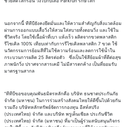
ช่วยลดโลกร้อน วิ่งไปกับเสื้อ Parkrun รักษ์โลก
นอกจากนี้ ทีทีบียังคงยึดมั่นและให้
ความสำคัญกับสิ่งแวดล้อม
ผ่านการออกแบบเสื้อวิ่งให้
สวมใส่สบายทั้งตอนวิ่ง และใช้ใน
ชีวิตจริง โดยใช้เนื้อผ้าที่เบา แห้งเร็ว ผลิตจากขวดพลาสติก
รีไซเคิล 100% เทียบเท่ากับการรีไซเคิลพลาสติก 7 ขวด ใช้
นวัตกรรมการย้อมสีที่ไม่ใช้
ความร้อนและลดการใช้น้ำ
ใน
กระบวนการผลิต 25 ลิตรต่อตัว ซึ่งเป็นใช้สีย้อมผ้าที่ดีต่อสุ
ข
ภาพนักวิ่ง ปราศจากสารเคมี ไม่มีสารตกค้าง เป็นที่ยอมรับ
มาตรฐานสากล
“ทีทีบีขอขอบคุณพันธมิตรหลักคือ บริษัท ธนชาตประกันภัย
จำกัด (มหาชน) ในการร่วมสร้างสังคมไทยให้ดีขึ้
นไปด้วยกัน
รวมถึง บริษัทหลักทรัพย์จัดการกองทุน อีสท์สปริง
(ประเทศไทย) จำกัด และบริษัท พรูเด็นเชียล ประกันชีวิต
(ประเทศไทย) จำกัด (มหาชน) ที่มาเป็นผู้ร่วมสนับสนุนกิ
จกร