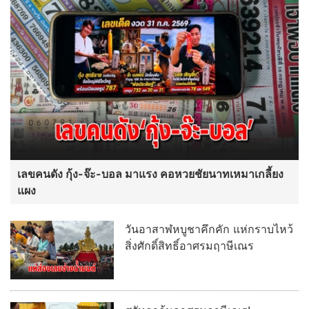
เลขคนดัง กุ้ง-จ๊ะ-บอล มาแรง คอหวยชัยนาทเหมาเกลี้ยง
แผง
วันอาสาฬหบูชาคึกคัก แห่กราบไหว้
สิ่งศักดิ์สิทธิ์อาศรมฤาษีเณร