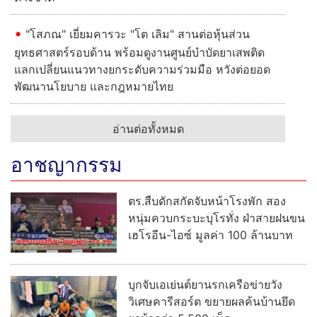
"โสภณ" เยี่ยมคารวะ "โต เลิม" สานต่อหุ้นส่วน
ยุทธศาสตร์รอบด้าน พร้อมดูงานศูนย์บำบัดยาเสพติด
แลกเปลี่ยนแนวทางยกระดับความร่วมมือ หวังต่อยอด
พัฒนานโยบาย และกฎหมายไทย
อ่านต่อทั้งหมด
อาชญากรรม
ตร.สืบดักสกัดจับหน้าโรงพัก สอง
หนุ่มควบกระบะบุโรทั่ง ฝ่าสายฝนขน
เฮโรอีน-ไอซ์ มูลค่า 100 ล้านบาท
บุกจับเอเย่นต์ยานรกเครือข่ายวัง
วิเศษคารีสอร์ต ขยายผลค้นบ้านยึด