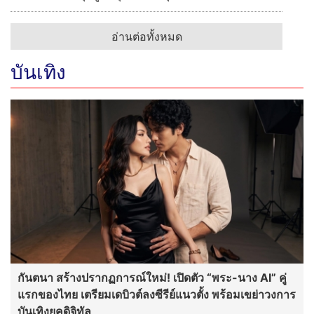
อ่านต่อทั้งหมด
บันเทิง
กันตนา สร้างปรากฏการณ์ใหม่! เปิดตัว “พระ-นาง AI” คู่
แรกของไทย เตรียมเดบิวต์ลงซีรีย์แนวตั้ง พร้อมเขย่าวงการ
บันเทิงยุคดิจิทัล