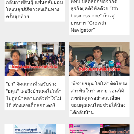
ทีทีบี ปลดล็อกข้อจำกัด
กลับกาฬสินธุ์ แฟนคลับมอบ
ธุรกิจยุคดิจิทัลด้วย “ttb
โลงหลุยส์สีขาวส่งเดินทาง
business one” ก้าวสู่
ครั้งสุดท้าย
บทบาท “Growth
Navigator”
"พี่ชายฮลุน โซโล่" ติดใจปม
"ย่า" จัดสถานที่รอรับร่าง
สารพิษในร่างกาย วอนนิติ
"ฮลุน" เผยถึงบ้านคงไม่กล้า
เวชชันสูตรอย่างละเอียด
ไปดูหน้าหลานกลัวทำใจไม่
ขอบคุณคนไทยช่วยให้น้อง
ได้ ส่องเลขเด็ดลอตเตอรี่
ได้กลับบ้าน