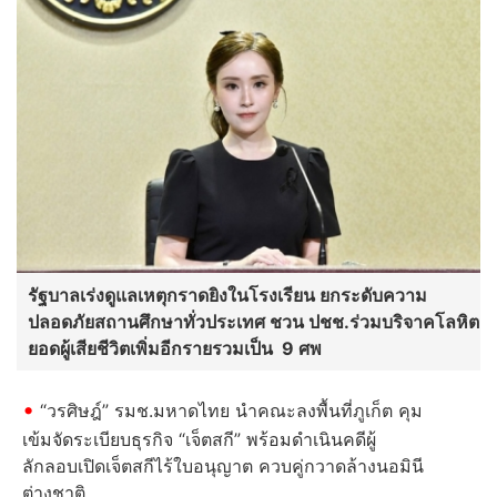
รัฐบาลเร่งดูแลเหตุกราดยิงในโรงเรียน ยกระดับความ
ปลอดภัยสถานศึกษาทั่วประเทศ ชวน ปชช.ร่วมบริจาคโลหิต
ยอดผู้เสียชีวิตเพิ่มอีกรายรวมเป็น 9 ศพ
“วรศิษฎ์” รมช.มหาดไทย นำคณะลงพื้นที่ภูเก็ต คุม
เข้มจัดระเบียบธุรกิจ “เจ็ตสกี” พร้อมดำเนินคดีผู้
ลักลอบเปิดเจ็ตสกีไร้ใบอนุญาต ควบคู่กวาดล้างนอมินี
ต่างชาติ