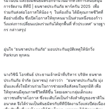
รมในปีนี้ และยังมีพันธมิตรอีกจำนวนมากที่
ให้การสนับสนุน
การจัดงาน ทีทีบี | ธนชาตประกันภัย พาร์ครัน 2025 เพื่อ
ร่วมกันส่งต่อโอกาสให้น้
อง ๆ ในท้องถิ่น ได้มีคุณภาพชีวิตที่
ดีอย่างยั่
งยืน ซึ่งเปิดโอกาสให้ทุกคนมาเป็นส่
วนหนึ่งของก้าว
วิ่งแห่งการเปลี่
ยนแปลงร่วมกันได้ทุกพื้นที่ ทั่วประเทศ” นายฐา
กร กล่าวสรุป
อุ่นใจ “ธนชาตประกันภัย” มอบประกันอุบัติเหตุให้นักวิ่ง
Parkrun ทุกคน
นางวิชินี โอรพันธ์ ประธานเจ้าหน้าที่บริหาร บริษัท ธนชาต
ประกันภัย จำกัด (มหาชน) กล่าวว่า “ธนชาตประกันภัย มุ่ง
มั่นและตั้งใจมีส่วนร่
วมในการช่วยเหลือสังคมในทุกมิติ เพื่อ
ให้ทุกคนมีคุณภาพชีวิตที่
ดีขึ้น โดยเฉพาะกลุ่มเด็กและ
เยาวชนที่
ขาดโอกาส ซึ่งจะเติบโตเป็นกำลังสำคั
ญของชาติใน
อนาคต จึงได้ร่วมเป็นพันธมิตรกับทีที
บีจัดงานวิ่งแห่งปีต่อเนื่อง