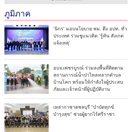
ภูมิภาค
'นิกร' มอบนโยบาย พม. ดึง อปท. ทั่ว
ประเทศ ร่วมชูแนวคิด 'รู้ทัน สังเกต
แจ้งเหตุ'
อบจ.เพชรบูรณ์ ร่วมลงพื้นที่ติดตาม
สถานการณ์น้ำป่าไหลหลากตำบล
บ้านโคก พร้อมให้กำลังใจผู้ประสบ
ภัยและเจ้าหน้าที่ผู้ปฏิบัติงาน
เหล่ากาชาดชลบุรี “บำบัดทุกข์
บำรุงสุข“ ช่วยผู้ยากไร้ศรีราชา