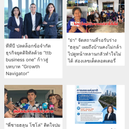
"ย่า" จัดสถานที่รอรับร่าง
ทีทีบี ปลดล็อกข้อจำกัด
"ฮลุน" เผยถึงบ้านคงไม่กล้า
ธุรกิจยุคดิจิทัลด้วย “ttb
ไปดูหน้าหลานกลัวทำใจไม่
business one” ก้าวสู่
ได้ ส่องเลขเด็ดลอตเตอรี่
บทบาท “Growth
Navigator”
"พี่ชายฮลุน โซโล่" ติดใจปม