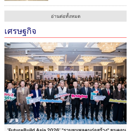
อ่านต่อทั้งหมด
เศรษฐกิจ
‘FutureBuild Asia 2026’ "รวมขุนพลคนก่อสร้าง" ขนคอน