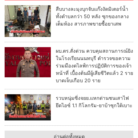
สืบบางละมุงบุกจับแก๊งงัดมิเตอร์น้ำ
ทั้งตำบลกว่า 50 หลัง ซุกของกลาง
เต็มห้อง สารภาพขายซื้อยาเสพ
ผบ.ตร.สั่งด่วน ควบคุมสถานการณ์ยิง
ในโรงเรียนนนทบุรี ตำรวจขอความ
ร่วมมืองดไลฟ์การปฏิบัติการของเจ้า
หน้าที่ เบื้องต้นมีผู้เสียชีวิตแล้ว 2 ราย
บาดเจ็บเกือบ 20 ราย
รวบหนุ่มซิ่งจยย.แหกด่านชนเสาไฟ
ยึดไอซ์ 1.1 กิโลกรัม-ยาบ้าซุกใต้เบาะ
อ่านต่อทั้งหมด