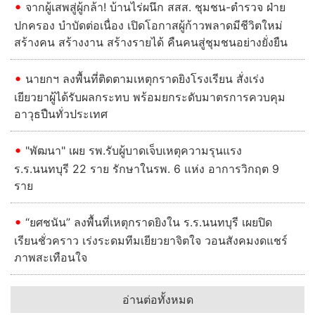
จากผู้เสพสู่ผู้กล้า! บ้านไร่ผนึก สสส. ชุมชน-ตำรวจ ฝ่าย
ปกครอง บำบัดต่อเนื่อง เปิดโอกาสผู้ก้าวพลาดมีชีวิตใหม่
สร้างคน สร้างงาน สร้างรายได้ คืนคนสู่ชุมชนอย่างยั่งยืน
นายกฯ ลงพื้นที่ติดตามเหตุกราดยิงโรงเรียน สั่งเร่ง
เยียวยาผู้ได้รับผลกระทบ พร้อมยกระดับมาตรการควบคุม
อาวุธปืนทั่วประเทศ
"พัฒนา" เผย รพ.รับผู้บาดเจ็บเหตุความรุนแรง
ร.ร.นนทบุรี 22 ราย รักษาในรพ. 6 แห่ง อาการวิกฤต 9
ราย
“ยศชนัน” ลงพื้นที่เหตุกราดยิงใน ร.ร.นนทบุรี เผยปิด
เรียนชั่วคราว เร่งระดมทีมเยียวยาจิตใจ วอนสังคมงดแชร์
ภาพสะเทือนใจ
อ่านต่อทั้งหมด