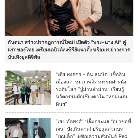
กันตนา สร้างปรากฏการณ์ใหม่! เปิดตัว “พระ-นาง AI” คู่
แรกของไทย เตรียมเดบิวต์ลงซีรีย์แนวตั้ง พร้อมเขย่าวงการ
บันเทิงยุคดิจิทัล
"เต้ย พงศกร - ต้น ธนษิต" เช็กอิน
เมืองเก่า ชมภาพจิตรกรรมฝาผนัง
ระดับโลก “ปู่ม่านย่าม่าน” เรียนรู้
นวัตกรรมผักเชียงดาใน "หอมแผ่น
ดินฯ"
“เฮง ทัตพงศ์” ปลื้มกระแส “อย่าขอพี่
เจน” ปังเกินคาด! ปรับลุคสวมบท
“เจนเล็ก” เผชิญความสัมพันธ์ Red