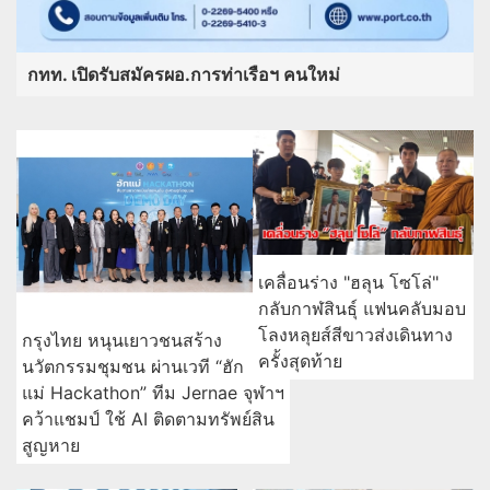
กทท. เปิดรับสมัครผอ.การท่าเรือฯ คนใหม่
เคลื่อนร่าง "ฮลุน โซโล่"
กลับกาฬสินธุ์ แฟนคลับมอบ
โลงหลุยส์สีขาวส่งเดินทาง
กรุงไทย หนุนเยาวชนสร้าง
ครั้งสุดท้าย
นวัตกรรมชุมชน ผ่านเวที “ฮัก
แม่ Hackathon” ทีม Jernae จุฬาฯ
คว้าแชมป์ ใช้ AI ติดตามทรัพย์สิน
สูญหาย