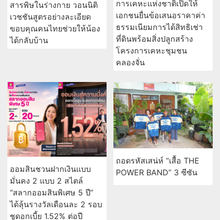
การเคหะแห่งชาติเปิดให้
สารพิษในร่างกาย วอนนิติ
เอกชนยื่นข้อเสนอราคาค่า
เวชชันสูตรอย่างละเอียด
ธรรมเนียมการได้สิทธิเช่า
ขอบคุณคนไทยช่วยให้น้อง
ที่ดินพร้อมสิ่งปลูกสร้าง
ได้กลับบ้าน
โครงการเคหะชุมชน
คลองจั่น
ถอดรหัสเสน่ห์ “เสื้อ THE
ออมสินชวนฝากเงินแบบ
POWER BAND” 3 ซีซัน
มั่นคง 2 แบบ 2 สไตล์
“สลากออมสินพิเศษ 5 ปี”
ได้ลุ้นรางวัลเดือนละ 2 รอบ
ชูดอกเบี้ย 1.52% ต่อปี