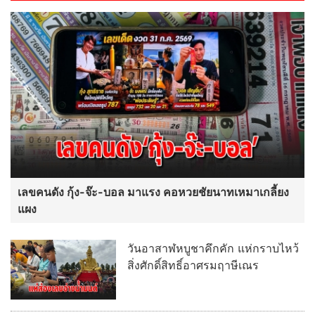
เลขคนดัง กุ้ง-จ๊ะ-บอล มาแรง คอหวยชัยนาทเหมาเกลี้ยง
แผง
วันอาสาฬหบูชาคึกคัก แห่กราบไหว้
สิ่งศักดิ์สิทธิ์อาศรมฤาษีเณร