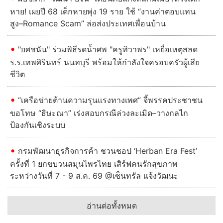
หาย! เผยปี 68 เด็กหายพุ่ง 19 ราย ใช้ “งานค่าตอบแทน
สูง–Romance Scam” ล่อส่งประเทศเพื่อนบ้าน
"ยศชนัน" ร่วมพิธีรดน้ำศพ "ครูทิวาพร" เหยื่อเหตุสลด
ร.ร.เทพศิรินทร์ นนทบุรี พร้อมให้กำลังใจครอบครัวผู้เสีย
ชีวิต
“เครือข่ายต้านความรุนแรงทางเพศ” จี้พรรคประชาชน
ขอโทษ “ธิษะณา” เร่งสอบกรณีล่วงละเมิด–วางกลไก
ป้องกันเชิงระบบ
กรมพัฒนาธุรกิจการค้า ชวนชอป ‘Herban Era Fest’
ครั้งที่ 1 ยกขบวนสมุนไพรไทย เสิร์ฟคนรักสุขภาพ
ระหว่างวันที่ 7 - 9 ส.ค. 69 @เซ็นทรัล แจ้งวัฒนะ
อ่านต่อทั้งหมด