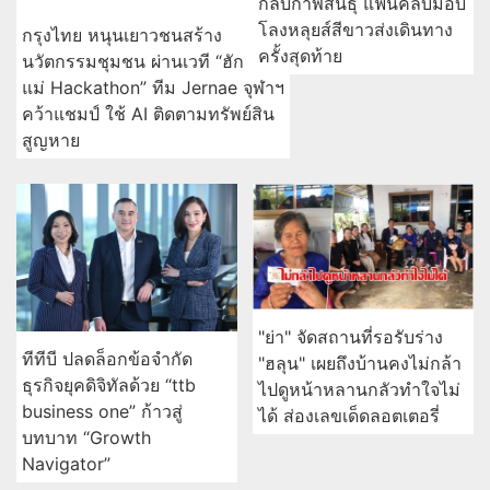
กลับกาฬสินธุ์ แฟนคลับมอบ
โลงหลุยส์สีขาวส่งเดินทาง
กรุงไทย หนุนเยาวชนสร้าง
ครั้งสุดท้าย
นวัตกรรมชุมชน ผ่านเวที “ฮัก
แม่ Hackathon” ทีม Jernae จุฬาฯ
คว้าแชมป์ ใช้ AI ติดตามทรัพย์สิน
สูญหาย
"ย่า" จัดสถานที่รอรับร่าง
ทีทีบี ปลดล็อกข้อจำกัด
"ฮลุน" เผยถึงบ้านคงไม่กล้า
ธุรกิจยุคดิจิทัลด้วย “ttb
ไปดูหน้าหลานกลัวทำใจไม่
business one” ก้าวสู่
ได้ ส่องเลขเด็ดลอตเตอรี่
บทบาท “Growth
Navigator”