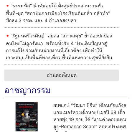
“ธรรมนัส” นำทัพลุยใต้ ตั้งศูนย์ประสานงานทั่ว
พื้นที่–ผุด “สถาบันการเมืองโรงเรียนต้นกล้า กล้าทำ”
ปักธง 3 จชต. และ 4 อำเภอสงขลา
"รัฐมนตรีวรศิษฎ์" ลุยต่อ "เกาะสมุย" ย้ำต้องปกป้อง
คนไทยไม่ถูกรังแก พร้อมทั้งรับ 4 ประเด็นปัญหาสู่
การแก้ไขร่วมกับหน่วยงานที่เกี่ยวข้อง เพื่อทำให้
เกาะสมุยเป็นพื้นที่ท่องเที่ยว พื้นที่แห่งความสุขที่ยั่งยืน
อ่านต่อทั้งหมด
อาชญากรรม
ผบช.ภ.1 “วัฒนา ยี่จีน” เตือนภัยแก๊งส
แกมเมอร์ลวงเด็กหาย! เผยปี 68 เด็ก
หายพุ่ง 19 ราย ใช้ “งานค่าตอบแทน
สูง–Romance Scam” ล่อส่งประเทศ