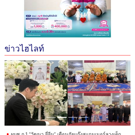
ข่าวไฮไลท์
Previous
Next
ผบช.ภ.1 “วัฒนา ยี่จีน” เตือนภัยแก๊งสแกมเมอร์ลวงเด็ก