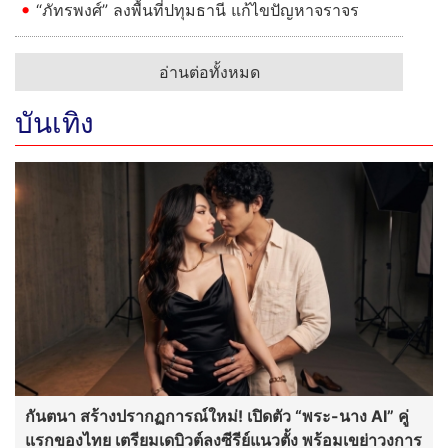
“ภัทรพงศ์” ลงพื้นที่ปทุมธานี แก้ไขปัญหาจราจร
อ่านต่อทั้งหมด
บันเทิง
กันตนา สร้างปรากฏการณ์ใหม่! เปิดตัว “พระ-นาง AI” คู่
แรกของไทย เตรียมเดบิวต์ลงซีรีย์แนวตั้ง พร้อมเขย่าวงการ