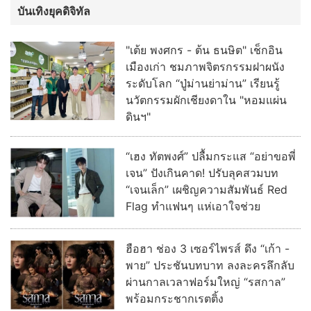
บันเทิงยุคดิจิทัล
"เต้ย พงศกร - ต้น ธนษิต" เช็กอิน
เมืองเก่า ชมภาพจิตรกรรมฝาผนัง
ระดับโลก “ปู่ม่านย่าม่าน” เรียนรู้
นวัตกรรมผักเชียงดาใน "หอมแผ่น
ดินฯ"
“เฮง ทัตพงศ์” ปลื้มกระแส “อย่าขอพี่
เจน” ปังเกินคาด! ปรับลุคสวมบท
“เจนเล็ก” เผชิญความสัมพันธ์ Red
Flag ทำแฟนๆ แห่เอาใจช่วย
ฮือฮา ช่อง 3 เซอร์ไพรส์ ดึง “เก้า -
พาย” ประชันบทบาท ลงละครลึกลับ
ผ่านกาลเวลาฟอร์มใหญ่ “รสกาล”
พร้อมกระชากเรตติ้ง