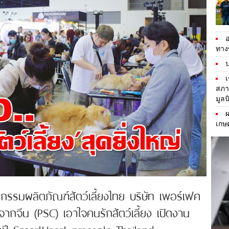
อ
ทางข
ป
เ
สภา
มูลน
ผ
เกษต
รรมผลิตภัณฑ์สัตว์เลี้ยงไทย บริษัท เพอร์เฟค
ากจีน (PSC) เอาใจคนรักสัตว์เลี้ยง เปิดงาน
ห่งปี SmartHeart presents Thailand