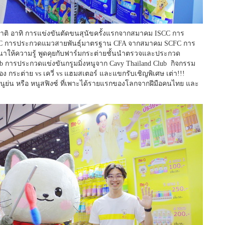
าติ อาทิ การแข่งขันตัดขนสุนัขครั้งแรกจากสมาคม ISCC การ
FC การประกวดแมวสายพันธุ์มาตรฐาน CFA จากสมาคม SCFC การ
ให้ความรู้ พูดคุยกับฟาร์มกระต่ายชั้นนำตรวจและประกวด
b การประกวดแข่งขันกรูมมิ่งหนูจาก Cavy Thailand Club กิจกรรม
ของ กระต่าย vs เควี่ vs แฮมสเตอร์ และแขกรับเชิญพิเศษ เต่า!!!
นูย่น หรือ หนูสฟิงซ์ ที่เพาะได้รายแรกของโลกจากฝีมือคนไทย และ