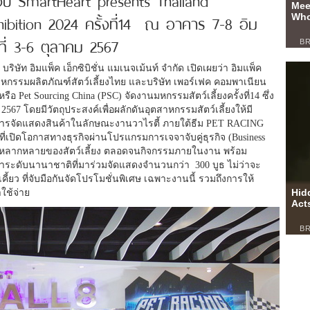
hibition 2024 ครั้งที่14 ณ อาคาร 7-8 อิม
นที่ 3-6 ตุลาคม 2567
ิษัท อิมแพ็ค เอ็กซิบิชั่น แมเนจเม้นท์ จำกัด เปิดเผยว่า อิมแพ็ค
สาหกรรมผลิตภัณฑ์สัตว์เลี้ยงไทย และบริษัท เพอร์เฟค คอมพาเนียน
อ Pet Sourcing China (PSC) จัดงานมหกรรมสัตว์เลี้ยงครั้งที่14 ซึ่ง
ี 2567 โดยมีวัตถุประสงค์เพื่อผลักดันอุตสาหกรรมสัตว์เลี้ยงให้มี
บบการจัดแสดงสินค้าในลักษณะงานวาไรตี้ ภายใต้ธีม PET RACING
ที่เปิดโอกาสทางธุรกิจผ่านโปรแกรมการเจจาจับคู่ธุรกิจ (Business
หลากหลายของสัตว์เลี้ยง ตลอดจนกิจกรรมภายในงาน พร้อม
นำระดับนานาชาติที่มาร่วมจัดแสดงจำนวนกว่า 300 บูธ ไม่ว่าจะ
้ยว ที่จับมือกันจัดโปรโมชั่นพิเศษ เฉพาะงานนี้ รวมถึงการให้
ใช้จ่าย