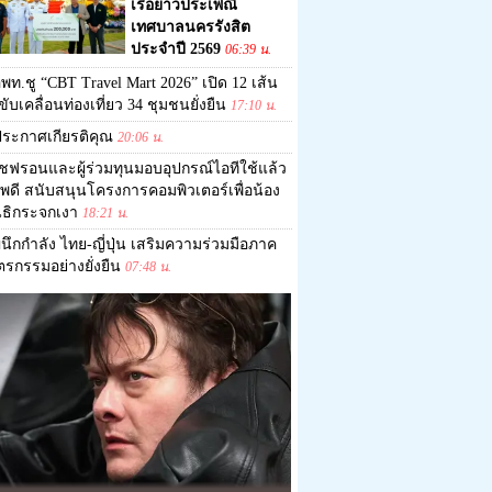
เรือยาวประเพณี
เทศบาลนครรังสิต
ประจำปี 2569
06:39 น.
พท.ชู “CBT Travel Mart 2026” เปิด 12 เส้น
ับเคลื่อนท่องเที่ยว 34 ชุมชนยั่งยืน
17:10 น.
ระกาศเกียรติคุณ
20:06 น.
ชฟรอนและผู้ร่วมทุนมอบอุปกรณ์ไอทีใช้แล้ว
พดี สนับสนุนโครงการคอมพิวเตอร์เพื่อน้อง
ิธิกระจกเงา
18:21 น.
นึกกำลัง ไทย-ญี่ปุ่น เสริมความร่วมมือภาค
รกรรมอย่างยั่งยืน
07:48 น.