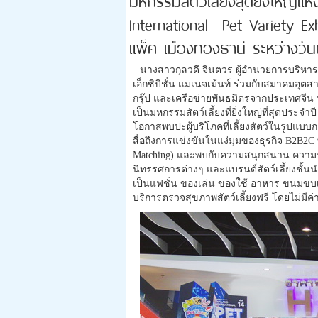
International Pet Variety Ex
แพ็ค เมืองทองธานี ระหว่างวั
นางสาวกุลวดี จินตวร ผู้อำนวยการบริหาร บร
เอ็กซิบิชั่น แมเนจเม้นท์ ร่วมกับสมาคมอุต
กรุ๊ป และเครือข่ายพันธมิตรจากประเทศจีน หรื
เป็นมหกรรมสัตว์เลี้ยงที่ยิ่งใหญ่ที่สุดประจำป
โอกาสพบปะผู้บริโภคที่เลี้ยงสัตว์ในรูปแ
สื่อถึงการแข่งขันในแง่มุมของธุรกิจ B2B2C 
Matching) และพบกับความสนุกสนาน ความ
นิทรรศการต่างๆ และแบรนด์สัตว์เลี้ยงชั้น
เป็นแฟชั่น ของเล่น ของใช้ อาหาร ขนมขบเคี
บริการตรวจสุขภาพสัตว์เลี้ยงฟรี โดยไม่มีค่า