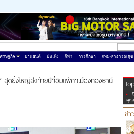
เศรษฐกิจ
ยานยนต์
บันเทิง
กีฬา
การศึกษา
กทม-สาธารณสุข
” สุดยิ่งใหญ่ส่งท้ายปีที่อิมแพ็คฯเมืองทองธานี
Top
ป
คุณ
ข่า