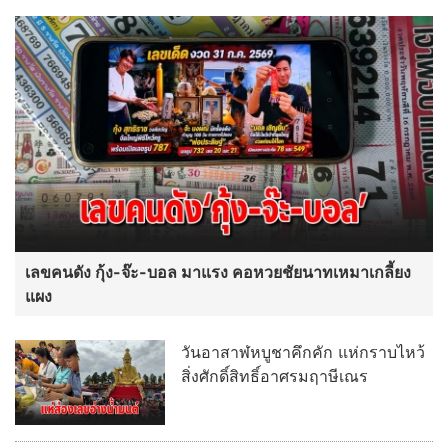
เลขคนดัง กุ้ง-จ๊ะ-บอล มาแรง คอหวยชัยนาทเหมาเกลี้ยง
แผง
วันอาสาฬหบูชาคึกคัก แห่กราบไหว้
สิ่งศักดิ์สิทธิ์อาศรมฤาษีเณร