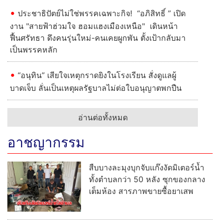
ประชาธิปัตย์ไม่ใช่พรรคเฉพาะกิจ! “อภิสิทธิ์ ” เปิด
งาน "สายฟ้าฮ่วมใจ ฮอมแฮงเมืองเหนือ" เดินหน้า
ฟื้นศรัทธา ดึงคนรุ่นใหม่-คนเคยผูกพัน ตั้งเป้ากลับมา
เป็นพรรคหลัก
“อนุทิน” เสียใจเหตุกราดยิงในโรงเรียน สั่งดูแลผู้
บาดเจ็บ ลั่นเป็นเหตุผลรัฐบาลไม่ต่อใบอนุญาตพกปืน
อ่านต่อทั้งหมด
อาชญากรรม
สืบบางละมุงบุกจับแก๊งงัดมิเตอร์น้ำ
ทั้งตำบลกว่า 50 หลัง ซุกของกลาง
เต็มห้อง สารภาพขายซื้อยาเสพ