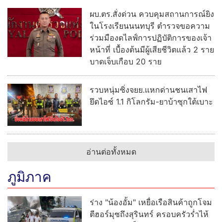
ผบ.ตร.สั่งด่วน ควบคุมสถานการณ์ยิง
ในโรงเรียนนนทบุรี ตำรวจขอความ
ร่วมมืองดไลฟ์การปฏิบัติการของเจ้า
หน้าที่ เบื้องต้นมีผู้เสียชีวิตแล้ว 2 ราย
บาดเจ็บเกือบ 20 ราย
รวบหนุ่มซิ่งจยย.แหกด่านชนเสาไฟ
ยึดไอซ์ 1.1 กิโลกรัม-ยาบ้าซุกใต้เบาะ
อ่านต่อทั้งหมด
ภูมิภาค
ร่าง "น้องอั้ม" เหยื่อเรือสินค้าถูกโจม
ตีฮอร์มุซถึงสุรินทร์ ครอบครัวร่ำไห้