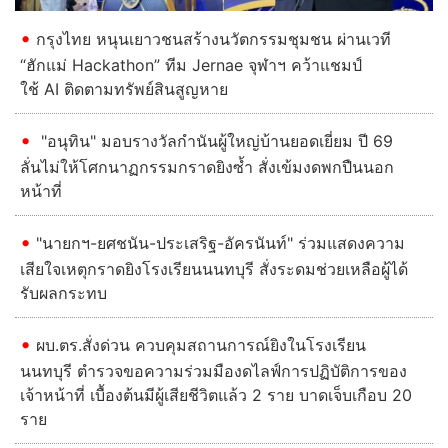
กรุงไทย หนุนเยาวชนสร้างนวัตกรรมชุมชน ผ่านเวที
“ฮักแม่ Hackathon” ทีม Jernae จุฬาฯ คว้าแชมป์
ใช้ AI ติดตามทรัพย์สินสูญหาย
"อนุทิน" มอบรางวัลกำนันผู้ใหญ่บ้านยอดเยี่ยม ปี 69
ลั่นไม่ให้โศกนาฏกรรมกราดยิงซ้ำ สั่งเข้มงดพกปืนนอก
หน้าที่
"นายกฯ-ยศชนัน-ประเสริฐ-อัครนันท์" ร่วมแสดงความ
เสียใจเหตุกราดยิงโรงเรียนนนทบุรี สั่งระดมช่วยเหลือผู้ได้
รับผลกระทบ
ผบ.ตร.สั่งด่วน ควบคุมสถานการณ์ยิงในโรงเรียน
นนทบุรี ตำรวจขอความร่วมมืองดไลฟ์การปฏิบัติการของ
เจ้าหน้าที่ เบื้องต้นมีผู้เสียชีวิตแล้ว 2 ราย บาดเจ็บเกือบ 20
ราย