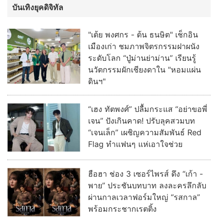
บันเทิงยุคดิจิทัล
"เต้ย พงศกร - ต้น ธนษิต" เช็กอิน
เมืองเก่า ชมภาพจิตรกรรมฝาผนัง
ระดับโลก “ปู่ม่านย่าม่าน” เรียนรู้
นวัตกรรมผักเชียงดาใน "หอมแผ่น
ดินฯ"
“เฮง ทัตพงศ์” ปลื้มกระแส “อย่าขอพี่
เจน” ปังเกินคาด! ปรับลุคสวมบท
“เจนเล็ก” เผชิญความสัมพันธ์ Red
Flag ทำแฟนๆ แห่เอาใจช่วย
ฮือฮา ช่อง 3 เซอร์ไพรส์ ดึง “เก้า -
พาย” ประชันบทบาท ลงละครลึกลับ
ผ่านกาลเวลาฟอร์มใหญ่ “รสกาล”
พร้อมกระชากเรตติ้ง