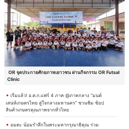
OR จุดประกายศักยภาพเยาวชน ผ่านกิจกรรม OR Futsal
Clinic
เริ่มแล้ว! อ.ต.ก.แฟร์ 4 ภาค @ภาคกลาง “มนต์
เสน่ห์เกษตรไทย สู่ใจกลางมหานคร” ชวนชิม ช้อป
สินค้าเกษตรคุณภาพจากทั่วไทย
อมตะ น้อมรำลึกในพระมหากรุณาธิคุณ ร่วม