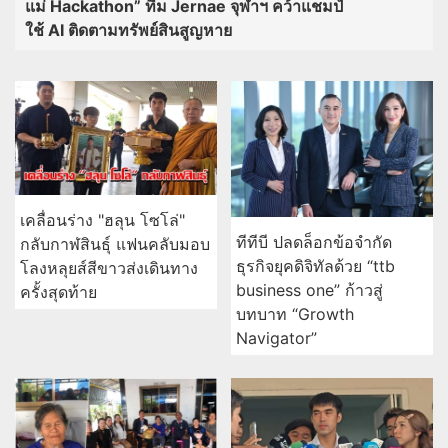
แม่ Hackathon” ทีม Jernae จุฬาฯ คว้าแชมป์
ใช้ AI ติดตามทรัพย์สินสูญหาย
เคลื่อนร่าง "ฮลุน โซโล่"
ทีทีบี ปลดล็อกข้อจำกัด
กลับกาฬสินธุ์ แฟนคลับมอบ
ธุรกิจยุคดิจิทัลด้วย “ttb
โลงหลุยส์สีขาวส่งเดินทาง
business one” ก้าวสู่
ครั้งสุดท้าย
บทบาท “Growth
Navigator”