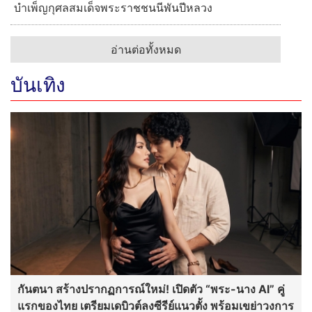
บำเพ็ญกุศลสมเด็จพระราชชนนีพันปีหลวง
อ่านต่อทั้งหมด
บันเทิง
กันตนา สร้างปรากฏการณ์ใหม่! เปิดตัว “พระ-นาง AI” คู่
แรกของไทย เตรียมเดบิวต์ลงซีรีย์แนวตั้ง พร้อมเขย่าวงการ