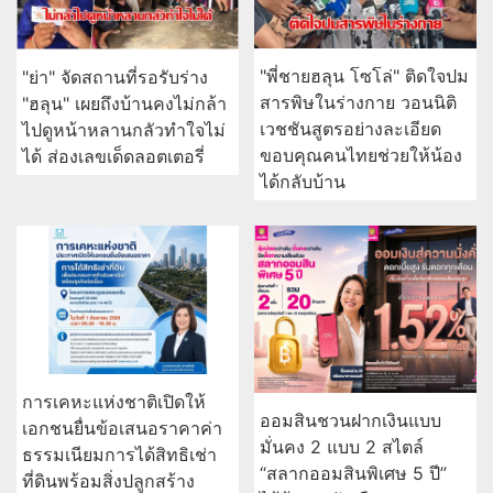
"พี่ชายฮลุน โซโล่" ติดใจปม
"ย่า" จัดสถานที่รอรับร่าง
สารพิษในร่างกาย วอนนิติ
"ฮลุน" เผยถึงบ้านคงไม่กล้า
เวชชันสูตรอย่างละเอียด
ไปดูหน้าหลานกลัวทำใจไม่
ขอบคุณคนไทยช่วยให้น้อง
ได้ ส่องเลขเด็ดลอตเตอรี่
ได้กลับบ้าน
การเคหะแห่งชาติเปิดให้
ออมสินชวนฝากเงินแบบ
เอกชนยื่นข้อเสนอราคาค่า
มั่นคง 2 แบบ 2 สไตล์
ธรรมเนียมการได้สิทธิเช่า
“สลากออมสินพิเศษ 5 ปี”
ที่ดินพร้อมสิ่งปลูกสร้าง