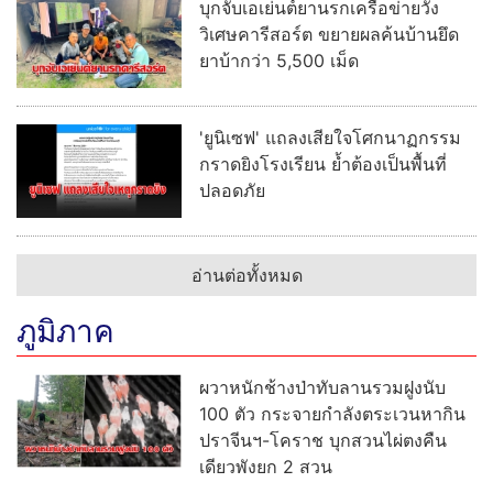
บุกจับเอเย่นต์ยานรกเครือข่ายวัง
วิเศษคารีสอร์ต ขยายผลค้นบ้านยึด
ยาบ้ากว่า 5,500 เม็ด
'ยูนิเซฟ' แถลงเสียใจโศกนาฏกรรม
กราดยิงโรงเรียน ย้ำต้องเป็นพื้นที่
ปลอดภัย
อ่านต่อทั้งหมด
ภูมิภาค
ผวาหนักช้างป่าทับลานรวมฝูงนับ
100 ตัว กระจายกำลังตระเวนหากิน
ปราจีนฯ-โคราช บุกสวนไผ่ตงคืน
เดียวพังยก 2 สวน