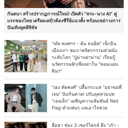
กันตนา สร้างปรากฏการณ์ใหม่! เปิดตัว “พระ-นาง AI” คู่
แรกของไทย เตรียมเดบิวต์ลงซีรีย์แนวตั้ง พร้อมเขย่าวงการ
บันเทิงยุคดิจิทัล
"เต้ย พงศกร - ต้น ธนษิต" เช็กอิน
เมืองเก่า ชมภาพจิตรกรรมฝาผนัง
ระดับโลก “ปู่ม่านย่าม่าน” เรียนรู้
นวัตกรรมผักเชียงดาใน "หอมแผ่น
ดินฯ"
“เฮง ทัตพงศ์” ปลื้มกระแส “อย่าขอพี่
เจน” ปังเกินคาด! ปรับลุคสวมบท
“เจนเล็ก” เผชิญความสัมพันธ์ Red
Flag ทำแฟนๆ แห่เอาใจช่วย
ฮือฮา ช่อง 3 เซอร์ไพรส์ ดึง “เก้า -