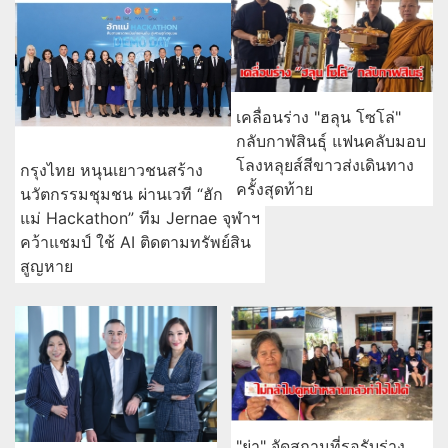
เคลื่อนร่าง "ฮลุน โซโล่"
กลับกาฬสินธุ์ แฟนคลับมอบ
โลงหลุยส์สีขาวส่งเดินทาง
กรุงไทย หนุนเยาวชนสร้าง
ครั้งสุดท้าย
นวัตกรรมชุมชน ผ่านเวที “ฮัก
แม่ Hackathon” ทีม Jernae จุฬาฯ
คว้าแชมป์ ใช้ AI ติดตามทรัพย์สิน
สูญหาย
"ย่า" จัดสถานที่รอรับร่าง