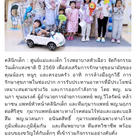
คลินิกเด็ก : ศูนย์แม่และเด็ก โรงพยาบาลหัวเฉียว จัดกิจกรรม
วันเด็กแห่งชาติ ปี 2569 เพื่อส่งเสริมการรักษาสุขอนามัยของ
คุณน้องๆ หนูๆ และครอบครัว อาทิ การล้างมือถูกวิธี การ
รักษาสุขภาพในช่องปาก การรับประทานอาหารที่มีประโยชน์
เหมาะสมตามช่วงวัย และการออกกำลังกาย โดย พญ. มน
นภา ขุนณรงค์ ผู้อำนวยการฝ่ายการแพทย์ พญ.วิไลรัตน์ หล้า
มาชน แพทย์หัวหน้าคลินิกเด็ก และทีมกุมารแพทย์ พญ.นฤภร
ต่อศิริสุข กุมารแพทย์เฉพาะทางโรคต่อมไร้ท่อและเมตะบอลิ
สึม พญ.นวลนภา อนันตสิทธิ์ กุมารแพทย์เฉพาะทางโรค
ภูมิแพ้และภูมิคุ้มกัน และทีมพยาบาล ทีมสหวิชาชีพ พร้อม
มอบของขวัญให้กับเด็กๆ ที่เข้าร่วมกิจกรรมอย่างคับคั่ง