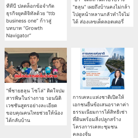
ทีทีบี ปลดล็อกข้อจำกัด
"ฮลุน" เผยถึงบ้านคงไม่กล้า
ธุรกิจยุคดิจิทัลด้วย “ttb
ไปดูหน้าหลานกลัวทำใจไม่
business one” ก้าวสู่
ได้ ส่องเลขเด็ดลอตเตอรี่
บทบาท “Growth
Navigator”
"พี่ชายฮลุน โซโล่" ติดใจปม
การเคหะแห่งชาติเปิดให้
สารพิษในร่างกาย วอนนิติ
เอกชนยื่นข้อเสนอราคาค่า
เวชชันสูตรอย่างละเอียด
ธรรมเนียมการได้สิทธิเช่า
ขอบคุณคนไทยช่วยให้น้อง
ที่ดินพร้อมสิ่งปลูกสร้าง
ได้กลับบ้าน
โครงการเคหะชุมชน
คลองจั่น