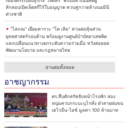
เข้มจัดระเบียบธุรกิจ “เจ็ตสกี” พร้อมดำเนินคดีผู้
ลักลอบเปิดเจ็ตสกีไร้ใบอนุญาต ควบคู่กวาดล้างนอมินี
ต่างชาติ
"โสภณ" เยี่ยมคารวะ "โต เลิม" สานต่อหุ้นส่วน
ยุทธศาสตร์รอบด้าน พร้อมดูงานศูนย์บำบัดยาเสพติด
แลกเปลี่ยนแนวทางยกระดับความร่วมมือ หวังต่อยอด
พัฒนานโยบาย และกฎหมายไทย
อ่านต่อทั้งหมด
อาชญากรรม
ตร.สืบดักสกัดจับหน้าโรงพัก สอง
หนุ่มควบกระบะบุโรทั่ง ฝ่าสายฝนขน
เฮโรอีน-ไอซ์ มูลค่า 100 ล้านบาท