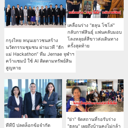
เคลื่อนร่าง "ฮลุน โซโล่"
กลับกาฬสินธุ์ แฟนคลับมอบ
โลงหลุยส์สีขาวส่งเดินทาง
กรุงไทย หนุนเยาวชนสร้าง
ครั้งสุดท้าย
นวัตกรรมชุมชน ผ่านเวที “ฮัก
แม่ Hackathon” ทีม Jernae จุฬาฯ
คว้าแชมป์ ใช้ AI ติดตามทรัพย์สิน
สูญหาย
"ย่า" จัดสถานที่รอรับร่าง
ทีทีบี ปลดล็อกข้อจำกัด
"ฮลุน" เผยถึงบ้านคงไม่กล้า