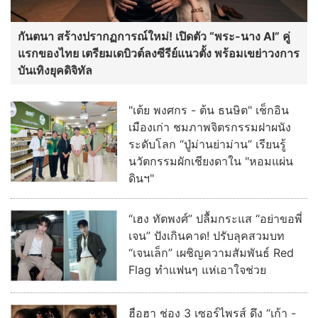
กันตนา สร้างปรากฏการณ์ใหม่! เปิดตัว “พระ-นาง AI” คู่
แรกของไทย เตรียมเดบิวต์ลงซีรีย์แนวตั้ง พร้อมเขย่าวงการ
บันเทิงยุคดิจิทัล
"เต้ย พงศกร - ต้น ธนษิต" เช็กอิน
เมืองเก่า ชมภาพจิตรกรรมฝาผนัง
ระดับโลก “ปู่ม่านย่าม่าน” เรียนรู้
นวัตกรรมผักเชียงดาใน "หอมแผ่น
ดินฯ"
“เฮง ทัตพงศ์” ปลื้มกระแส “อย่าขอพี่
เจน” ปังเกินคาด! ปรับลุคสวมบท
“เจนเล็ก” เผชิญความสัมพันธ์ Red
Flag ทำแฟนๆ แห่เอาใจช่วย
ฮือฮา ช่อง 3 เซอร์ไพรส์ ดึง “เก้า -