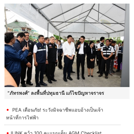
“ภัทรพงศ์” ลงพื้นที่ปทุมธานี แก้ไขปัญหาจราจร
PEA เตือนภัย! ระวังมิจฉาชีพแอบอ้างเป็นเจ้า
หน้าที่การไฟฟ้า
ILINK คว้า 100 คะแนนเต็ม AGM Checklist