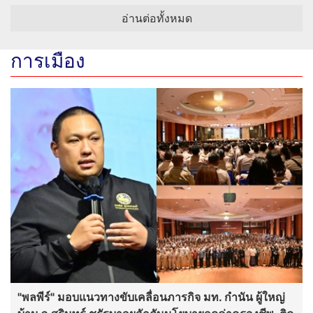
อ่านต่อทั้งหมด
การเมือง
"พลพีร์" มอบแนวทางขับเคลื่อนภารกิจ มท. กำนัน ผู้ใหญ่