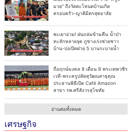
มวย" ถึงวัดตะโหนดบ้านเกิด
ครอบครัว-ญาติมิตรสุดอาลัย
พะเยาอ่วม! ฝนถล่มข้ามคืน น้ำป่า
ทะลักหลายจุด ภูซางเร่งช่วยชาว
บ้าน-ปงเปิดฝาย 5 บานระบายน้ำ
ถือฤกษ์มงคล 8 เดือน 8 พระเทพวชิร
เวที-พระครูปลัดสุวัฒนสาธุคุณ
ประธานพิธีเปิด Café Amazon
สาขา รพ.ศรีสังวรสุโขทัย
อ่านต่อทั้งหมด
เศรษฐกิจ