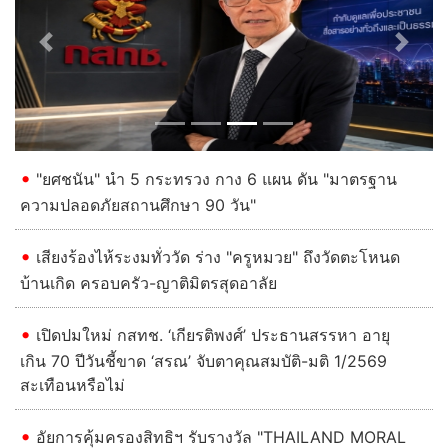
Previous
Next
"ยศชนัน" นำ 5 กระทรวง กาง 6 แผน ดัน "มาตรฐาน
ความปลอดภัยสถานศึกษา 90 วัน"
เสียงร้องไห้ระงมทั่ววัด ร่าง "ครูหมวย" ถึงวัดตะโหนด
บ้านเกิด ครอบครัว-ญาติมิตรสุดอาลัย
เปิดปมใหม่ กสทช. ‘เกียรติพงศ์’ ประธานสรรหา อายุ
เกิน 70 ปีวันชี้ขาด ‘สรณ’ จับตาคุณสมบัติ-มติ 1/2569
สะเทือนหรือไม่
อัยการคุ้มครองสิทธิฯ รับรางวัล "THAILAND MORAL