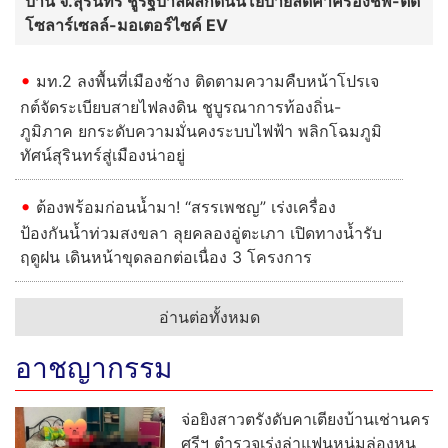
บ้าน จ.สุรินทร์ ชูรัฐบาลผลักดันนโยบายลดค่าครองชีพ-ติด
โซลาร์เซลล์-มอเตอร์ไซค์ EV
มท.2 ลงพื้นที่เมืองช้าง ติดตามความคืบหน้าโปรเจ
กต์จัดระเบียบสายไฟลงดิน ชูบูรณาการท้องถิ่น-
ภูมิภาค ยกระดับความมั่นคงระบบไฟฟ้า พลิกโฉมภูมิ
ทัศน์สุรินทร์สู่เมืองน่าอยู่
ต้องพร้อมก่อนน้ำมา! “สรรเพชญ” เร่งเครื่อง
ป้องกันน้ำท่วมสงขลา ลุยคลองอู่ตะเภา เปิดทางน้ำรับ
ฤดูฝน เดินหน้าขุดลอกต่อเนื่อง 3 โครงการ
อ่านต่อทั้งหมด
อาชญากรรม
จ่อยิงสาวตรังดับคาเตียงบ้านเช่านคร
ศรีฯ ตำรวจเร่งล่าแฟนหนุ่มล่องหน