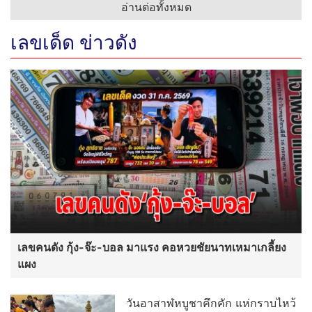
อ่านต่อทั้งหมด
เลขเด็ด ข่าวดัง
เลขคนดัง กุ้ง-จ๊ะ-บอล มาแรง คอหวยชัยนาทเหมาเกลี้ยง
แผง
วันอาสาฬหบูชาคึกคัก แห่กราบไหว้