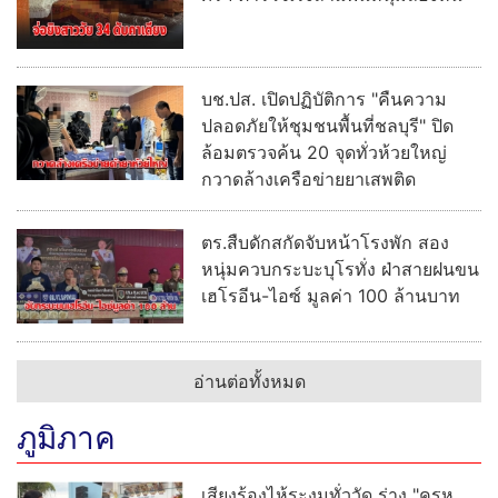
บช.ปส. เปิดปฏิบัติการ "คืนความ
ปลอดภัยให้ชุมชนพื้นที่ชลบุรี" ปิด
ล้อมตรวจค้น 20 จุดทั่วห้วยใหญ่
กวาดล้างเครือข่ายยาเสพติด
ตร.สืบดักสกัดจับหน้าโรงพัก สอง
หนุ่มควบกระบะบุโรทั่ง ฝ่าสายฝนขน
เฮโรอีน-ไอซ์ มูลค่า 100 ล้านบาท
อ่านต่อทั้งหมด
ภูมิภาค
เสียงร้องไห้ระงมทั่ววัด ร่าง "ครูห