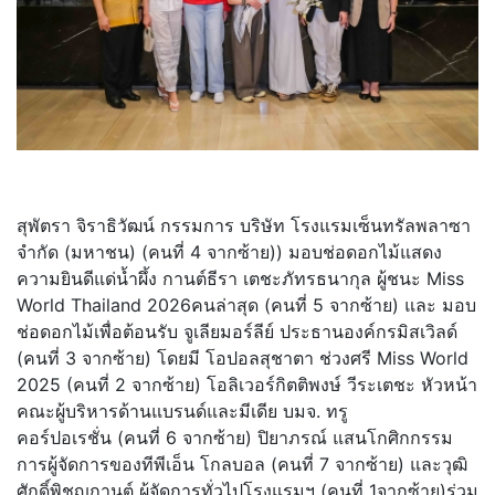
สุพัตรา จิราธิวัฒน์ กรรมการ บริษัท โรงแรมเซ็นทรัลพลาซา
จำกัด (มหาชน) (คนที่ 4 จากซ้าย)) มอบช่อดอกไม้แสดง
ความยินดีแด่น้ำผึ้ง กานต์ธีรา เตชะภัทรธนากุล ผู้ชนะ Miss
World Thailand 2026คนล่าสุด (คนที่ 5 จากซ้าย) และ มอบ
ช่อดอกไม้เพื่อต้อนรับ จูเลียมอร์ลีย์ ประธานองค์กรมิสเวิลด์
(คนที่ 3 จากซ้าย) โดยมี โอปอลสุชาตา ช่วงศรี Miss World
2025 (คนที่ 2 จากซ้าย) โอลิเวอร์กิตติพงษ์ วีระเตชะ หัวหน้า
คณะผู้บริหารด้านแบรนด์และมีเดีย บมจ. ทรู
คอร์ปอเรชั่น (คนที่ 6 จากซ้าย) ปิยาภรณ์ แสนโกศิกกรรม
การผู้จัดการของทีพีเอ็น โกลบอล (คนที่ 7 จากซ้าย) และวุฒิ
ศักดิ์พิชญกานต์ ผู้จัดการทั่วไปโรงแรมฯ (คนที่ 1จากซ้าย)ร่วม