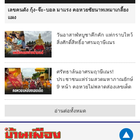
เลขคนดัง กุ้ง-จ๊ะ-บอล มาแรง คอหวยชัยนาทเหมาเกลี้ยง
แผง
วันอาสาฬหบูชาคึกคัก แห่กราบไหว้
สิ่งศักดิ์สิทธิ์อาศรมฤาษีเณร
ศรัทธาล้นอาศรมฤาษีเณร!
ประชาชนแห่ร่วมสวดมหาภาณยักษ์
9 หน้า คอหวยไม่พลาดส่องเลขเด็ด
อ่านต่อทั้งหมด