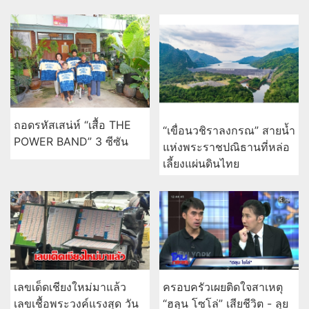
ถอดรหัสเสน่ห์ “เสื้อ THE
“เขื่อนวชิราลงกรณ” สายน้ำ
POWER BAND” 3 ซีซัน
แห่งพระราชปณิธานที่หล่อ
เลี้ยงแผ่นดินไทย
เลขเด็ดเชียงใหม่มาแล้ว
ครอบครัวเผยติดใจสาเหตุ
เลขเชื้อพระวงค์แรงสุด วัน
“ฮลุน โซโล่” เสียชีวิต - ลุย