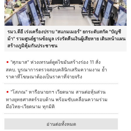
รมว.ดีอี เร่งเครื่องปราบ "สแกมเมอร์" ยกระดับสกัด "บัญชี
ม้า" รวมศูนย์ฐานข้อมูล เร่งรัดคืนเงินผู้เสียหาย เดินหน้าแผน
สร้างภูมิคุ้มกันประชาชน
"ศุภมาส" ห่วงเทรนด์ดูดไขมันสร้างร่อง 11 สั่ง
สคบ. บูรณาการตรวจสอบคลินิกเสริมความงาม ย้ำ
ราคาที่โฆษณาต้องเป็นราคาที่จ่ายจริง
"โสภณ" หารือนายกฯ เวียดนาม สานต่อหุ้นส่วน
ทางยุทธศาสตร์รอบด้าน พร้อมขับเคลื่อนความร่วม
มือไทย-เวียดนาม ทุกมิติ
อ่านต่อทั้งหมด