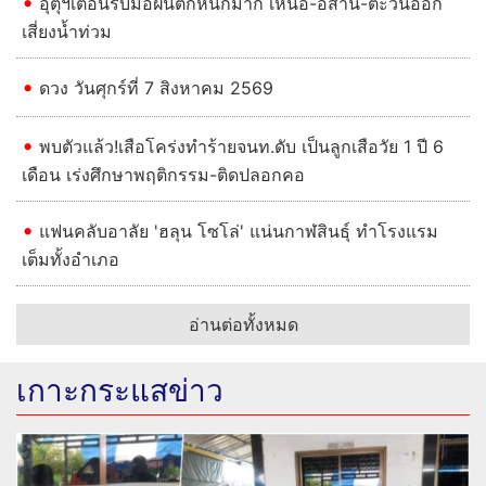
อุตุฯเตือนรับมือฝนตกหนักมาก เหนือ-อีสาน-ตะวันออก
เสี่ยงน้ำท่วม
ดวง วันศุกร์ที่ 7 สิงหาคม 2569
พบตัวแล้ว!เสือโคร่งทำร้ายจนท.ดับ เป็นลูกเสือวัย 1 ปี 6
เดือน เร่งศึกษาพฤติกรรม-ติดปลอกคอ
แฟนคลับอาลัย 'ฮลุน โซโล่' แน่นกาฬสินธุ์ ทำโรงแรม
เต็มทั้งอำเภอ
อ่านต่อทั้งหมด
เกาะกระแสข่าว