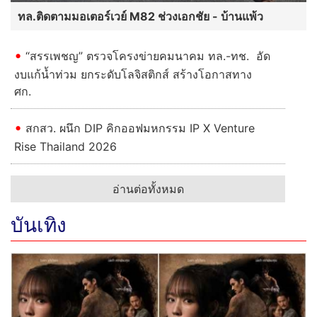
ทล.ติดตามมอเตอร์เวย์ M82 ช่วงเอกชัย - บ้านแพ้ว
“สรรเพชญ” ตรวจโครงข่ายคมนาคม ทล.-ทช. อัด
งบแก้น้ำท่วม ยกระดับโลจิสติกส์ สร้างโอกาสทาง
ศก.
สกสว. ผนึก DIP คิกออฟมหกรรม IP X Venture
Rise Thailand 2026
อ่านต่อทั้งหมด
บันเทิง