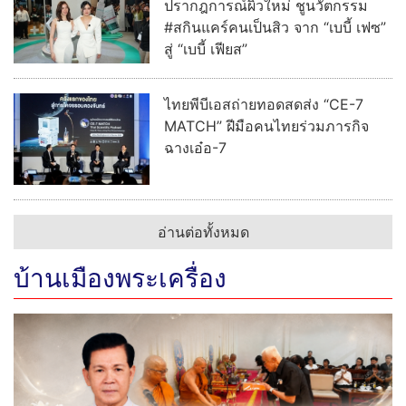
ปรากฎการณ์ผิวใหม่ ชูนวัตกรรม
#สกินแคร์คนเป็นสิว จาก “เบบี้ เฟซ”
สู่ “เบบี้ เฟียส”
ไทยพีบีเอสถ่ายทอดสดส่ง “CE-7
MATCH” ฝีมือคนไทยร่วมภารกิจ
ฉางเอ๋อ-7
อ่านต่อทั้งหมด
บ้านเมืองพระเครื่อง