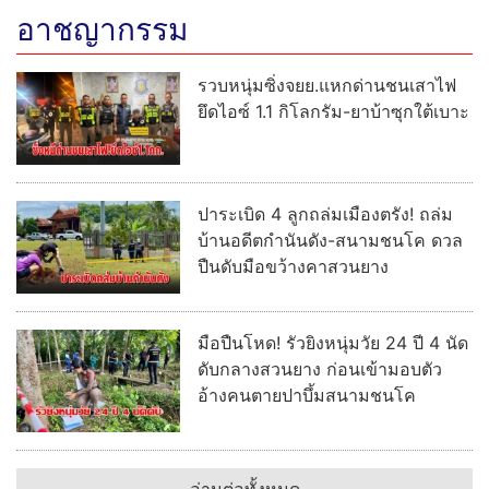
อาชญากรรม
รวบหนุ่มซิ่งจยย.แหกด่านชนเสาไฟ
ยึดไอซ์ 1.1 กิโลกรัม-ยาบ้าซุกใต้เบาะ
ปาระเบิด 4 ลูกถล่มเมืองตรัง! ถล่ม
บ้านอดีตกำนันดัง-สนามชนโค ดวล
ปืนดับมือขว้างคาสวนยาง
มือปืนโหด! รัวยิงหนุ่มวัย 24 ปี 4 นัด
ดับกลางสวนยาง ก่อนเข้ามอบตัว
อ้างคนตายปาบึ้มสนามชนโค
อ่านต่อทั้งหมด