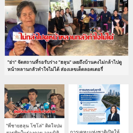
"ย่า" จัดสถานที่รอรับร่าง "ฮลุน" เผยถึงบ้านคงไม่กล้าไปดู
หน้าหลานกลัวทำใจไม่ได้ ส่องเลขเด็ดลอตเตอรี่
"พี่ชายฮลุน โซโล่" ติดใจปม
การเคหะแห่งชาติเปิดให้
สารพิษในร่างกาย วอนนิติ