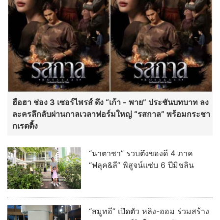
ฮือฮา ช่อง 3 เซอร์ไพรส์ ดึง “เก้า - พาย” ประชันบทบาท ลง
ละครลึกลับผ่านกาลเวลาฟอร์มใหญ่ “รสกาล” พร้อมกระชา
กเรตติ้ง
“นาตาชา” รวบตึงของดี 4 ภาค
“ฟลุค&ลี” พิสูจน์แซ่บ 6 ปีมิชลิน
“สมูทอี” เปิดตัว หลิง-ออม ร่วมสร้าง