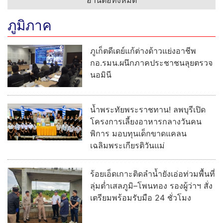
ภูมิภาค
ภูเก็ตดีเดย์แก้ต่างด้าวแย่งอาชีพ
กอ.รมน.ผนึกภาคประชาชนลุยตรวจ
นอมินี
น้ำพระทัยพระราชทาน! ลพบุรีเปิด
โครงการเลี้ยงอาหารกลางวันคน
พิการ มอบทุนเด็กขาดแคลน
เฉลิมพระเกียรติวันแม่
ร้อยเอ็ดเกาะติดลำน้ำยังเอ่อท่วมพื้นที่
ลุ่มต่ำเสลภูมิ–โพนทอง รองผู้ว่าฯ สั่ง
เตรียมพร้อมรับมือ 24 ชั่วโมง