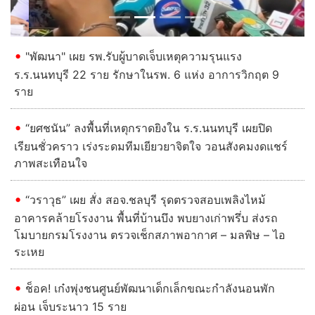
"พัฒนา" เผย รพ.รับผู้บาดเจ็บเหตุความรุนแรง
ร.ร.นนทบุรี 22 ราย รักษาในรพ. 6 แห่ง อาการวิกฤต 9
ราย
“ยศชนัน” ลงพื้นที่เหตุกราดยิงใน ร.ร.นนทบุรี เผยปิด
เรียนชั่วคราว เร่งระดมทีมเยียวยาจิตใจ วอนสังคมงดแชร์
ภาพสะเทือนใจ
“วราวุธ” เผย สั่ง สอจ.ชลบุรี รุดตรวจสอบเพลิงไหม้
อาคารคล้ายโรงงาน พื้นที่บ้านบึง พบยางเก่าพรึ่บ ส่งรถ
โมบายกรมโรงงาน ตรวจเช็กสภาพอากาศ – มลพิษ – ไอ
ระเหย
ช็อค! เก๋งพุ่งชนศูนย์พัฒนาเด็กเล็กขณะกำลังนอนพัก
ผ่อน เจ็บระนาว 15 ราย