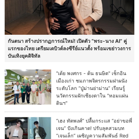
กันตนา สร้างปรากฏการณ์ใหม่! เปิดตัว “พระ-นาง AI” คู่
แรกของไทย เตรียมเดบิวต์ลงซีรีย์แนวตั้ง พร้อมเขย่าวงการ
บันเทิงยุคดิจิทัล
"เต้ย พงศกร - ต้น ธนษิต" เช็กอิน
เมืองเก่า ชมภาพจิตรกรรมฝาผนัง
ระดับโลก “ปู่ม่านย่าม่าน” เรียนรู้
นวัตกรรมผักเชียงดาใน "หอมแผ่น
ดินฯ"
“เฮง ทัตพงศ์” ปลื้มกระแส “อย่าขอพี่
เจน” ปังเกินคาด! ปรับลุคสวมบท
“เจนเล็ก” เผชิญความสัมพันธ์ Red