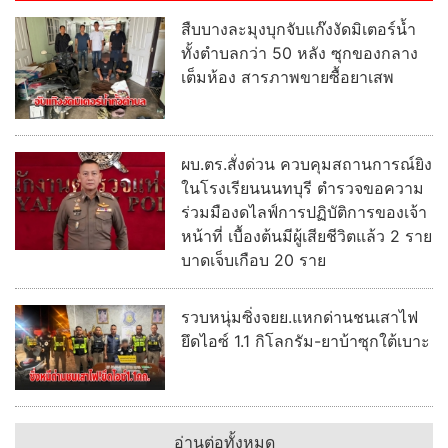
สืบบางละมุงบุกจับแก๊งงัดมิเตอร์น้ำ
ทั้งตำบลกว่า 50 หลัง ซุกของกลาง
เต็มห้อง สารภาพขายซื้อยาเสพ
ผบ.ตร.สั่งด่วน ควบคุมสถานการณ์ยิง
ในโรงเรียนนนทบุรี ตำรวจขอความ
ร่วมมืองดไลฟ์การปฏิบัติการของเจ้า
หน้าที่ เบื้องต้นมีผู้เสียชีวิตแล้ว 2 ราย
บาดเจ็บเกือบ 20 ราย
รวบหนุ่มซิ่งจยย.แหกด่านชนเสาไฟ
ยึดไอซ์ 1.1 กิโลกรัม-ยาบ้าซุกใต้เบาะ
อ่านต่อทั้งหมด