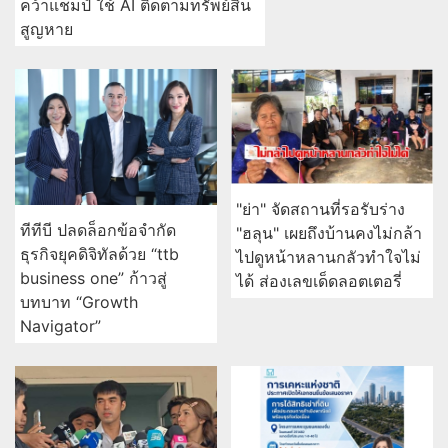
คว้าแชมป์ ใช้ AI ติดตามทรัพย์สิน
สูญหาย
"ย่า" จัดสถานที่รอรับร่าง
ทีทีบี ปลดล็อกข้อจำกัด
"ฮลุน" เผยถึงบ้านคงไม่กล้า
ธุรกิจยุคดิจิทัลด้วย “ttb
ไปดูหน้าหลานกลัวทำใจไม่
business one” ก้าวสู่
ได้ ส่องเลขเด็ดลอตเตอรี่
บทบาท “Growth
Navigator”