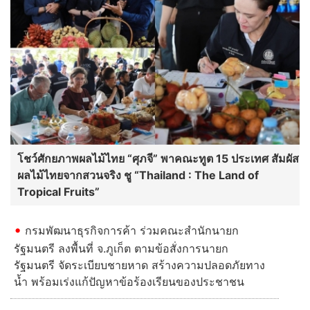
โชว์ศักยภาพผลไม้ไทย “ศุภจี” พาคณะทูต 15 ประเทศ สัมผัส
ผลไม้ไทยจากสวนจริง ชู “Thailand : The Land of
Tropical Fruits”
กรมพัฒนาธุรกิจการค้า ร่วมคณะสำนักนายก
รัฐมนตรี ลงพื้นที่ จ.ภูเก็ต ตามข้อสั่งการนายก
รัฐมนตรี จัดระเบียบชายหาด สร้างความปลอดภัยทาง
น้ำ พร้อมเร่งแก้ปัญหาข้อร้องเรียนของประชาชน