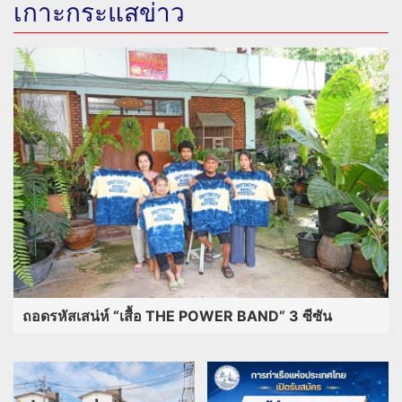
เกาะกระแสข่าว
ถอดรหัสเสน่ห์ “เสื้อ THE POWER BAND” 3 ซีซัน