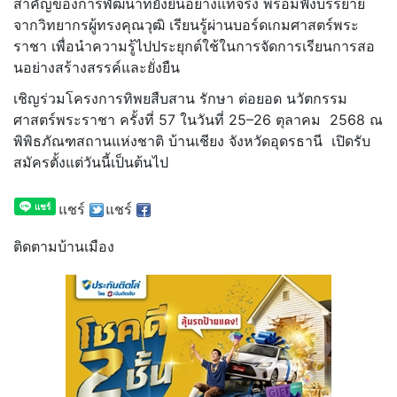
สำคัญของการพั
ฒนาที่ยั่งยืนอย่างแท้จริง พร้อมฟังบรรยาย
จากวิทยากรผู้
ทรงคุณวุฒิ เรียนรู้ผ่านบอร์ดเกมศาสตร์
พระ
ราชา เพื่อนำความรู้ไปประยุกต์ใช้
ในการจัดการเรียนการสอ
นอย่างสร้
างสรรค์และยั่งยืน
เชิญร่วมโครงการทิพยสืบสาน รักษา ต่อยอด นวัตกรรม
ศาสตร์พระราชา ครั้งที่ 57 ในวันที่ 25–26 ตุลาคม 2568 ณ
พิพิธภัณฑสถานแห่งชาติ บ้านเชียง จังหวัดอุดรธานี เปิดรับ
สมัครตั้งแต่วันนี้เป็
นต้นไป
แชร์
แชร์
ติดตามบ้านเมือง