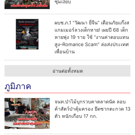
ซุ่มเงียบ
ผบช.ภ.1 “วัฒนา ยี่จีน” เตือนภัยแก๊งส
แกมเมอร์ลวงเด็กหาย! เผยปี 68 เด็ก
หายพุ่ง 19 ราย ใช้ “งานค่าตอบแทน
สูง–Romance Scam” ล่อส่งประเทศ
เพื่อนบ้าน
อ่านต่อทั้งหมด
ภูมิภาค
จนท.ป่าไม้บุกรวบคาตลาดนัด ลอบ
ค้าสัตว์ป่าคุ้มครอง ยึดซากตะกวด 13
ตัว หนักเกือบ 17 กก.