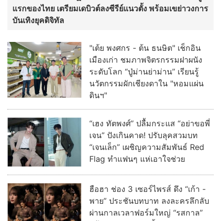
แรกของไทย เตรียมเดบิวต์ลงซีรีย์แนวตั้ง พร้อมเขย่าวงการ
บันเทิงยุคดิจิทัล
"เต้ย พงศกร - ต้น ธนษิต" เช็กอิน
เมืองเก่า ชมภาพจิตรกรรมฝาผนัง
ระดับโลก “ปู่ม่านย่าม่าน” เรียนรู้
นวัตกรรมผักเชียงดาใน "หอมแผ่น
ดินฯ"
“เฮง ทัตพงศ์” ปลื้มกระแส “อย่าขอพี่
เจน” ปังเกินคาด! ปรับลุคสวมบท
“เจนเล็ก” เผชิญความสัมพันธ์ Red
Flag ทำแฟนๆ แห่เอาใจช่วย
ฮือฮา ช่อง 3 เซอร์ไพรส์ ดึง “เก้า -
พาย” ประชันบทบาท ลงละครลึกลับ
ผ่านกาลเวลาฟอร์มใหญ่ “รสกาล”