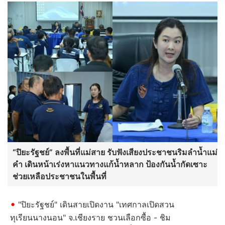
“ปิยะรัฐชย์” ลงพื้นที่แม่สาย รับฟังเสียงประชาชนริมลำน้ำแม่
คำ เดินหน้าเร่งหาแนวทางแก้น้ำหลาก ป้องกันน้ำกัดเซาะ
ช่วยเหลือประชาชนในพื้นที่
"ปิยะรัฐชย์" เดินสายเปิดงาน "เทศกาลเปิดสวน
ทุเรียนนางนอน" จ.เชียงราย ชวนเลือกซื้อ - ชิม