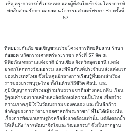
เชิญครู-อาจารย์ทั่วประเทศ และผู้ที่สนใจเข้าร่วมโครงการทิ
พยสืบสาน รักษา ต่อยอด นวัตกรรมศาสตร์พระราชา ครั้งที่
57
ทิพยประกันภัย ขอเชิญชวนร่วมโครงการทิพยสืบสาน รักษา
ต่อยอด นวัตกรรมศาสตร์พระราชา ครั้งที่ 57 จัด ณ
พิพิธภัณฑสถานแห่งชาติ บ้านเชียง จังหวัดอุดรธานี แหล่ง
มรดกโลกทางวัฒนธรรม และพิพิธภัณฑ์ประจำแหล่งแห่
งแรก
ของประเทศไทย ซึ่งเป็นศูนย์กลางการเรียนรู้ที่
บอกเล่าเรื่อง
ราวของบรรพบุรุ
ษไทย ทั้งในด้านวิถีชีวิต ศิลปะ และ
ภูมิปัญญาการดำรงอยู่ร่วมกั
บธรรมชาติอย่างกลมกลืน เรียน
รู้คุณค่าของรากเหง้าและอั
ตลักษณ์ความเป็นไทย เพื่อสร้าง
ความภาคภูมิใจในวั
ฒนธรรมของตนเอง และเป็นอีกก้าว
สำคัญของการ “ตามรอยศาสตร์พระราชา” ที่ไม่ได้เพียงเน้น
เรื่องการพั
ฒนาเศรษฐกิจหรือสิ่งแวดล้อมเท่
านั้น แต่ยังตอกย้ำ
ให้เห็นถึง “การพัฒนาจิตใจและวัฒนธรรม” ซึ่งเป็นรากฐาน