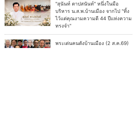
"สุนันท์ ตาปสนันท์" หนึ่งในมือ
บริหาร น.ส.พ.บ้านเมือง จากไป "ทิ้ง
ไว้แต่คุณงามความดี 44 ปีแห่งความ
ทรงจำ"
พระเด่นคนดังบ้านเมือง (2 ส.ค.69)
พิธีมอบรางวัลธรรมจักรบูชา ปี ๖๙ ผู้
ทำคุณประโยชน์ต่อพระพุทธศาสนา
อ่านต่อทั้งหมด
เลขเด็ด ข่าวดัง