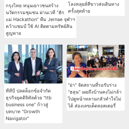
โลงหลุยส์สีขาวส่งเดินทาง
กรุงไทย หนุนเยาวชนสร้าง
ครั้งสุดท้าย
นวัตกรรมชุมชน ผ่านเวที “ฮัก
แม่ Hackathon” ทีม Jernae จุฬาฯ
คว้าแชมป์ ใช้ AI ติดตามทรัพย์สิน
สูญหาย
"ย่า" จัดสถานที่รอรับร่าง
ทีทีบี ปลดล็อกข้อจำกัด
"ฮลุน" เผยถึงบ้านคงไม่กล้า
ธุรกิจยุคดิจิทัลด้วย “ttb
ไปดูหน้าหลานกลัวทำใจไม่
business one” ก้าวสู่
ได้ ส่องเลขเด็ดลอตเตอรี่
บทบาท “Growth
Navigator”