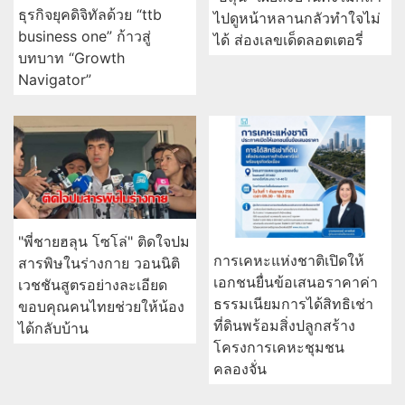
ธุรกิจยุคดิจิทัลด้วย “ttb
ไปดูหน้าหลานกลัวทำใจไม่
business one” ก้าวสู่
ได้ ส่องเลขเด็ดลอตเตอรี่
บทบาท “Growth
Navigator”
"พี่ชายฮลุน โซโล่" ติดใจปม
การเคหะแห่งชาติเปิดให้
สารพิษในร่างกาย วอนนิติ
เอกชนยื่นข้อเสนอราคาค่า
เวชชันสูตรอย่างละเอียด
ธรรมเนียมการได้สิทธิเช่า
ขอบคุณคนไทยช่วยให้น้อง
ที่ดินพร้อมสิ่งปลูกสร้าง
ได้กลับบ้าน
โครงการเคหะชุมชน
คลองจั่น