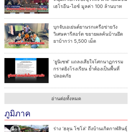
เฮโรอีน-ไอซ์ มูลค่า 100 ล้านบาท
บุกจับเอเย่นต์ยานรกเครือข่ายวัง
วิเศษคารีสอร์ต ขยายผลค้นบ้านยึด
ยาบ้ากว่า 5,500 เม็ด
'ยูนิเซฟ' แถลงเสียใจโศกนาฏกรรม
กราดยิงโรงเรียน ย้ำต้องเป็นพื้นที่
ปลอดภัย
อ่านต่อทั้งหมด
ภูมิภาค
ร่าง ‘ฮลุน โซโล่’ ถึงบ้านเกิดกาฬสินธุ์