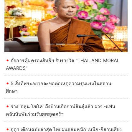
Previous
Next
อัยการคุ้มครองสิทธิฯ รับรางวัล "THAILAND MORAL
AWARDS"
5 สิ่งที่พระอยากจะขอต่อเหตุความรุนแรงในสถาน
ศึกษา
ร่าง ‘ฮลุน โซโล่’ ถึงบ้านเกิดกาฬสินธุ์แล้ว ผวจ.-แฟน
คลับนับพันร่วมรับศพสุดเศร้า
อุตุฯ เตือนฉบับล่าสุด ไทยฝนถล่มหนัก เหนือ-อีสานเสี่ยง