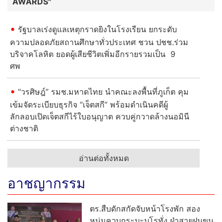
AWARDS"
รัฐบาลเร่งดูแลเหตุกราดยิงในโรงเรียน ยกระดับ
ความปลอดภัยสถานศึกษาทั่วประเทศ ชวน ปชช.ร่วม
บริจาคโลหิต ยอดผู้เสียชีวิตเพิ่มอีกรายรวมเป็น 9
ศพ
“วรศิษฎ์” รมช.มหาดไทย นำคณะลงพื้นที่ภูเก็ต คุม
เข้มจัดระเบียบธุรกิจ “เจ็ตสกี” พร้อมดำเนินคดีผู้
ลักลอบเปิดเจ็ตสกีไร้ใบอนุญาต ควบคู่กวาดล้างนอมินี
ต่างชาติ
อ่านต่อทั้งหมด
อาชญากรรม
ตร.สืบดักสกัดจับหน้าโรงพัก สอง
หนุ่มควบกระบะบุโรทั่ง ฝ่าสายฝนขน