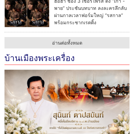
ฮือฮา ช่อง 3 เซอร์ไพรส์ ดึง “เก้า -
พาย” ประชันบทบาท ลงละครลึกลับ
ผ่านกาลเวลาฟอร์มใหญ่ “รสกาล”
พร้อมกระชากเรตติ้ง
อ่านต่อทั้งหมด
บ้านเมืองพระเครื่อง