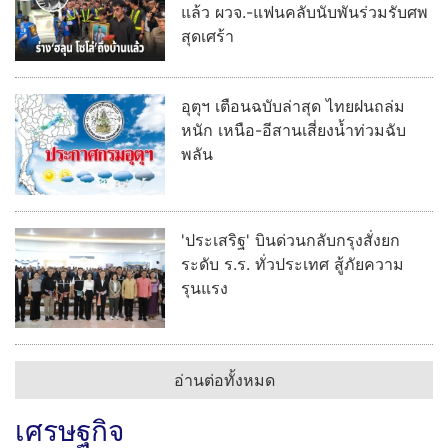
แล้ว ผวจ.-แฟนคลับนับพันร่วมรับศพ
สุดเศร้า
อุตุฯ เตือนฉบับล่าสุด ไทยฝนถล่ม
หนัก เหนือ-อีสานเสี่ยงน้ำท่วมฉับ
พลัน
'ประเสริฐ' บินด่วนกลับกรุงสั่งยก
ระดับ ร.ร. ทั่วประเทศ สู้ภัยความ
รุนแรง
อ่านต่อทั้งหมด
เศรษฐกิจ