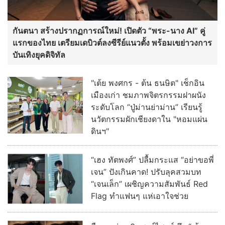
กันตนา สร้างปรากฏการณ์ใหม่! เปิดตัว “พระ-นาง AI” คู่
แรกของไทย เตรียมเดบิวต์ลงซีรีย์แนวตั้ง พร้อมเขย่าวงการ
บันเทิงยุคดิจิทัล
"เต้ย พงศกร - ต้น ธนษิต" เช็กอิน
เมืองเก่า ชมภาพจิตรกรรมฝาผนัง
ระดับโลก “ปู่ม่านย่าม่าน” เรียนรู้
นวัตกรรมผักเชียงดาใน "หอมแผ่น
ดินฯ"
“เฮง ทัตพงศ์” ปลื้มกระแส “อย่าขอพี่
เจน” ปังเกินคาด! ปรับลุคสวมบท
“เจนเล็ก” เผชิญความสัมพันธ์ Red
Flag ทำแฟนๆ แห่เอาใจช่วย