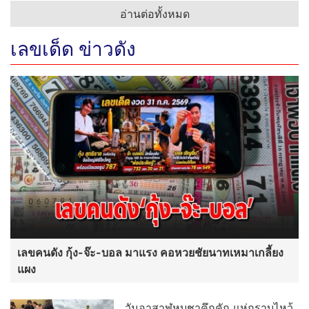
อ่านต่อทั้งหมด
เลขเด็ด ข่าวดัง
เลขคนดัง กุ้ง-จ๊ะ-บอล มาแรง คอหวยชัยนาทเหมาเกลี้ยง
แผง
วันอาสาฬหบูชาคึกคัก แห่กราบไหว้