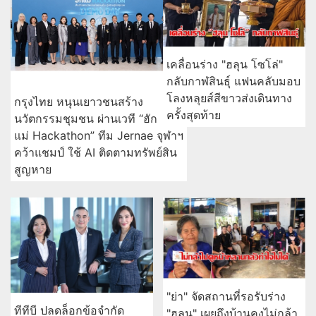
เคลื่อนร่าง "ฮลุน โซโล่"
กลับกาฬสินธุ์ แฟนคลับมอบ
โลงหลุยส์สีขาวส่งเดินทาง
กรุงไทย หนุนเยาวชนสร้าง
ครั้งสุดท้าย
นวัตกรรมชุมชน ผ่านเวที “ฮัก
แม่ Hackathon” ทีม Jernae จุฬาฯ
คว้าแชมป์ ใช้ AI ติดตามทรัพย์สิน
สูญหาย
"ย่า" จัดสถานที่รอรับร่าง
ทีทีบี ปลดล็อกข้อจำกัด
"ฮลุน" เผยถึงบ้านคงไม่กล้า