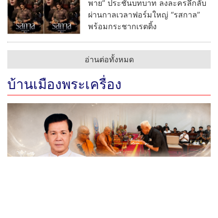
พาย” ประชันบทบาท ลงละครลึกลับ
ผ่านกาลเวลาฟอร์มใหญ่ “รสกาล”
พร้อมกระชากเรตติ้ง
อ่านต่อทั้งหมด
บ้านเมืองพระเครื่อง