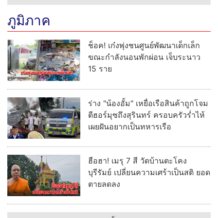
ภูมิภาค
ช็อค! เก๋งพุ่งชนศูนย์พัฒนาเด็กเล็ก
ขณะกำลังนอนพักผ่อน เจ็บระนาว
15 ราย
ร่าง "น้องอั้ม" เหยื่อเรือสินค้าถูกโจม
ตีฮอร์มุซถึงสุรินทร์ ครอบครัวร่ำไห้
เผยฝันอยากเป็นทหารเรือ
ฮือฮา! เมรุ 7 สี วัดบ้านตะโคง
บุรีรัมย์ เปลี่ยนความเศร้าเป็นสติ ยอด
ตายลดลง