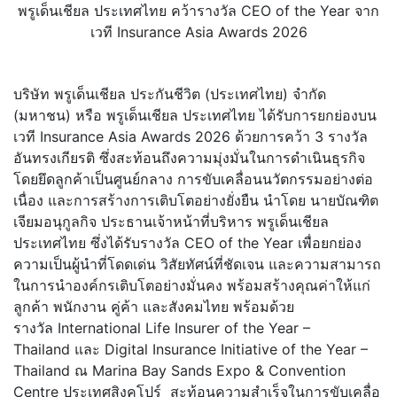
พรูเด็นเชียล ประเทศไทย คว้ารางวัล CEO of the Year จาก
เวที Insurance Asia Awards 2026
บริษัท พรูเด็นเชียล ประกันชีวิต (ประเทศไทย) จำกัด
(มหาชน) หรือ พรูเด็นเชียล ประเทศไทย ได้รับการยกย่องบน
เวที Insurance Asia Awards 2026 ด้วยการคว้า 3 รางวัล
อันทรงเกียรติ ซึ่งสะท้อนถึงความมุ่งมั่
นในการดำเนินธุรกิจ
โดยยึดลูกค้
าเป็นศูนย์กลาง การขับเคลื่อนนวัตกรรมอย่างต่
อ
เนื่อง และการสร้างการเติบโตอย่างยั่
งยืน นำโดย นายบัณฑิต
เจียมอนุกูลกิจ ประธานเจ้าหน้าที่บริหาร พรูเด็นเชียล
ประเทศไทย ซึ่งได้รับรางวัล CEO of the Year เพื่อยกย่อง
ความเป็นผู้นำที่
โดดเด่น วิสัยทัศน์ที่ชัดเจน และความสามารถ
ในการนำองค์กรเติ
บโตอย่างมั่นคง พร้อมสร้างคุณค่าให้แก่
ลูกค้า พนักงาน คู่ค้า และสังคมไทย พร้อมด้วย
รางวัล International Life Insurer of the Year –
Thailand และ Digital Insurance Initiative of the Year –
Thailand ณ Marina Bay Sands Expo & Convention
Centre ประเทศสิงคโปร์ สะท้อนความสำเร็จในการขับเคลื่
อ