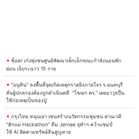
Previous
Next
ช็อค! เก๋งพุ่งชนศูนย์พัฒนาเด็กเล็กขณะกำลังนอนพัก
ผ่อน เจ็บระนาว 15 ราย
"อนุทิน" ลงพื้นที่จุดเกิดเหตุกราดยิงภายใจร.ร.นนทบุรี
ลั่นผู้ปกครองต้องถูกดําเนินคดี "โฆษก ตร." เผยอาวุธปืน
ใช้ก่อเหตุเป็นของปู่
กรุงไทย หนุนเยาวชนสร้างนวัตกรรมชุมชน ผ่านเวที
“ฮักแม่ Hackathon” ทีม Jernae จุฬาฯ คว้าแชมป์
ใช้ AI ติดตามทรัพย์สินสูญหาย