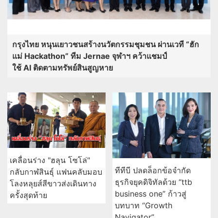
กรุงไทย หนุนเยาวชนสร้างนวัตกรรมชุมชน ผ่านเวที “ฮัก
แม่ Hackathon” ทีม Jernae จุฬาฯ คว้าแชมป์
ใช้ AI ติดตามทรัพย์สินสูญหาย
เคลื่อนร่าง "ฮลุน โซโล่"
ทีทีบี ปลดล็อกข้อจำกัด
กลับกาฬสินธุ์ แฟนคลับมอบ
ธุรกิจยุคดิจิทัลด้วย “ttb
โลงหลุยส์สีขาวส่งเดินทาง
business one” ก้าวสู่
ครั้งสุดท้าย
บทบาท “Growth
Navigator”