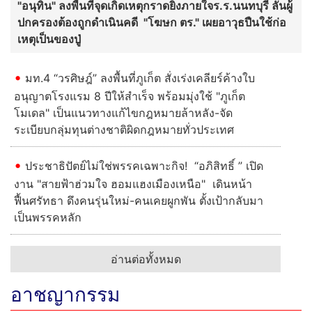
"อนุทิน" ลงพื้นที่จุดเกิดเหตุกราดยิงภายใจร.ร.นนทบุรี ลั่นผู้
ปกครองต้องถูกดําเนินคดี "โฆษก ตร." เผยอาวุธปืนใช้ก่อ
เหตุเป็นของปู่
มท.4 “วรศิษฎ์” ลงพื้นที่ภูเก็ต สั่งเร่งเคลียร์ค้างใบ
อนุญาตโรงแรม 8 ปีให้สำเร็จ พร้อมมุ่งใช้ "ภูเก็ต
โมเดล" เป็นแนวทางแก้ไขกฎหมายล้าหลัง-จัด
ระเบียบกลุ่มทุนต่างชาติผิดกฎหมายทั่วประเทศ
ประชาธิปัตย์ไม่ใช่พรรคเฉพาะกิจ! “อภิสิทธิ์ ” เปิด
งาน "สายฟ้าฮ่วมใจ ฮอมแฮงเมืองเหนือ" เดินหน้า
ฟื้นศรัทธา ดึงคนรุ่นใหม่-คนเคยผูกพัน ตั้งเป้ากลับมา
เป็นพรรคหลัก
อ่านต่อทั้งหมด
อาชญากรรม