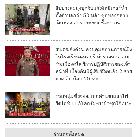
สืบบางละมุงบุกจับแก๊งงัดมิเตอร์น้ำ
ทั้งตำบลกว่า 50 หลัง ซุกของกลาง
เต็มห้อง สารภาพขายซื้อยาเสพ
ผบ.ตร.สั่งด่วน ควบคุมสถานการณ์ยิง
ในโรงเรียนนนทบุรี ตำรวจขอความ
ร่วมมืองดไลฟ์การปฏิบัติการของเจ้า
หน้าที่ เบื้องต้นมีผู้เสียชีวิตแล้ว 2 ราย
บาดเจ็บเกือบ 20 ราย
รวบหนุ่มซิ่งจยย.แหกด่านชนเสาไฟ
ยึดไอซ์ 1.1 กิโลกรัม-ยาบ้าซุกใต้เบาะ
อ่านต่อทั้งหมด