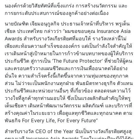
นองค์กรด้วยวิสัยทัศน์ที่แข็
งแกร่ง การสร้างนวัตกรรม และ
การยกระดับประสบการณ์ของลู
กค้าอย่างต่อเนื่อง
นายบัณฑิต เจียมอนุกูลกิจ ประธานเจ้าหน้าที่บริหาร พรูเด็น
เชียล ประเทศไทย กล่าวว่า “ผมขอขอบคุณ Insurance Asia
Awards สำหรับรางวัลเกียรติยศที่มอบให้ รางวัลเหล่านี้ไม่
เพียงสะท้
อนความสำเร็จขององค์กร แต่เป็นกำลังใจสำคัญให้
เราเดิ
นหน้าสู่เป้าหมายในการก้าวข้
ามบทบาทของผู้ให้บริการ
ประกันชี
วิต สู่การเป็น ‘The Future Protector’ ที่ช่วยให้ผู้คน
และครอบครั
ววางแผนชีวิตและการเงินเพื่
ออนาคตได้อย่าง
มั่นใจ ความสำเร็จครั้งนี้เกิดขึ้
นจากความทุ่มเทของทุกภาค
ส่วน ไม่ว่าจะเป็นพนักงานทุกฝ่าย พันธมิตรทางธุรกิจ ตัวแทน
ประกันชีวิตและหน่วยงานอื่
นๆ ที่เกี่ยวข้อง ตลอดจนความไว้
วางใจที่ลูกค้าทุ
กท่านมอบให้ ซึ่งเป็นแรงผลักดันสำคัญให้พรู
เด็นเชียลฯ เดินหน้าพัฒนานวัตกรรม ผลิตภัณฑ์ และบริการที่
สร้างคุณค่
าในระยะยาว เพื่อดูแลทุกชีวิตและทุกอนาคต ตาม
พันธกิจ For Every Life, For Every Future”
สำหรับรางวัล CEO of the Year นับเป็นรางวัลเกียรติยศสูงสุ
ดของเวที Insurance Asia Awards โดยในแต่ละปีจะมีผู้ได้รับ