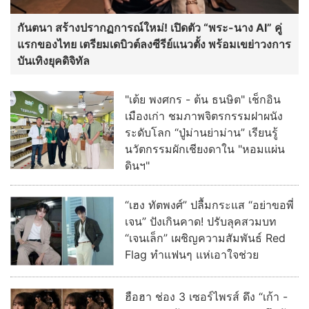
กันตนา สร้างปรากฏการณ์ใหม่! เปิดตัว “พระ-นาง AI” คู่
แรกของไทย เตรียมเดบิวต์ลงซีรีย์แนวตั้ง พร้อมเขย่าวงการ
บันเทิงยุคดิจิทัล
"เต้ย พงศกร - ต้น ธนษิต" เช็กอิน
เมืองเก่า ชมภาพจิตรกรรมฝาผนัง
ระดับโลก “ปู่ม่านย่าม่าน” เรียนรู้
นวัตกรรมผักเชียงดาใน "หอมแผ่น
ดินฯ"
“เฮง ทัตพงศ์” ปลื้มกระแส “อย่าขอพี่
เจน” ปังเกินคาด! ปรับลุคสวมบท
“เจนเล็ก” เผชิญความสัมพันธ์ Red
Flag ทำแฟนๆ แห่เอาใจช่วย
ฮือฮา ช่อง 3 เซอร์ไพรส์ ดึง “เก้า -