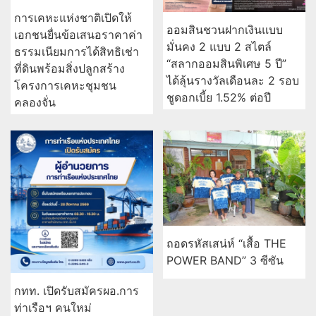
การเคหะแห่งชาติเปิดให้
ออมสินชวนฝากเงินแบบ
เอกชนยื่นข้อเสนอราคาค่า
มั่นคง 2 แบบ 2 สไตล์
ธรรมเนียมการได้สิทธิเช่า
“สลากออมสินพิเศษ 5 ปี”
ที่ดินพร้อมสิ่งปลูกสร้าง
ได้ลุ้นรางวัลเดือนละ 2 รอบ
โครงการเคหะชุมชน
ชูดอกเบี้ย 1.52% ต่อปี
คลองจั่น
ถอดรหัสเสน่ห์ “เสื้อ THE
POWER BAND” 3 ซีซัน
กทท. เปิดรับสมัครผอ.การ
ท่าเรือฯ คนใหม่