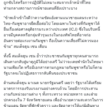
ถูกขับไล่หรือการปฏิบัติไม่เหมาะสมจากเจ้าหน้าที่ไทย
ท่ามกลางสถานการณ์ชายแดนที่ยังเปราะบาง
“ข้าพเจ้าเข้าใจดีว่าความขัดแย้งตามแนวชายแดนระหว่าง
ไทย-กัมพูชาอาจยืดเยื้อต่อไป โดยเฉพาะในช่วงที่กัมพูชาได้
ยื่นเรื่องต่อศาลยุติธรรมระหว่างประเทศ (ICJ) ซึ่งในบริบทนี้
อาจมีบุคคลหรือกลุ่มหัวรุนแรงในกองทัพไทยที่อาจก่อ
อันตรายต่อแรงงานกัมพูชา ถือเป็นความเสี่ยงที่ไม่ควรมอง
ข้าม” สมเด็จฮุน เซน เตือน
ทั้งนี้ สมเด็จฮุน เซน ย้ำว่าประชาชนกัมพูชาทุกคนสามารถ
เดินทางกลับสู่มาตุภูมิได้อย่างเสรี ไม่ว่าจะเคยพำนักในไทยมา
นานเพียงใด หรือมีเอกสารตามกฎหมายกัมพูชาหรือไม่ก็ตาม
รัฐบาลจะไม่ปฏิเสธการกลับคืนของประชาชน
ด้านสมเด็จฮุน มาเนต นายกรัฐมนตรี เผยว่า รัฐบาลได้เตรียม
มาตรการรองรับแรงงานอย่างครบถ้วน โดยมีการประสาน
งานกับหน่วยงานต่าง ๆ ทั้งกระทรวง หน่วยทหาร และฝ่าย
ปกครองใน 7 จังหวัดชายแดน เพื่ออำนวยความสะดวกในการ
ข้ามแดน จัดหาที่พักชั่วคราว และจัดอาหารให้แก่ผู้เดินทาง