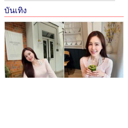
บันเทิง
เจอแล้ว! คนที่ใช้ความหน้าเด็กได้เปลืองที่สุด “เจี๊ยบ พิจิต
ตรา” ลุคนี้ละมุนจนใจเต้นแรง