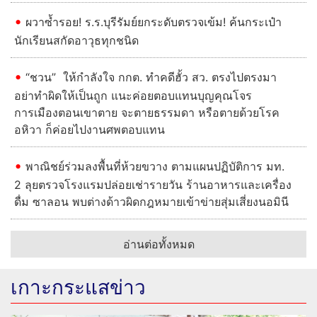
ผวาซ้ำรอย! ร.ร.บุรีรัมย์ยกระดับตรวจเข้ม! ค้นกระเป๋า
นักเรียนสกัดอาวุธทุกชนิด
“ชวน” ให้กำลังใจ กกต. ทำคดีฮั้ว สว. ตรงไปตรงมา
อย่าทำผิดให้เป็นถูก แนะค่อยตอบแทนบุญคุณโจร
การเมืองตอนเขาตาย จะตายธรรมดา หรือตายด้วยโรค
อหิวา ก็ค่อยไปงานศพตอบแทน
พาณิชย์ร่วมลงพื้นที่ห้วยขวาง ตามแผนปฏิบัติการ มท.
2 ลุยตรวจโรงแรมปล่อยเช่ารายวัน ร้านอาหารและเครื่อง
ดื่ม ซาลอน พบต่างด้าวผิดกฎหมายเข้าข่ายสุ่มเสี่ยงนอมินี
อ่านต่อทั้งหมด
เกาะกระแสข่าว