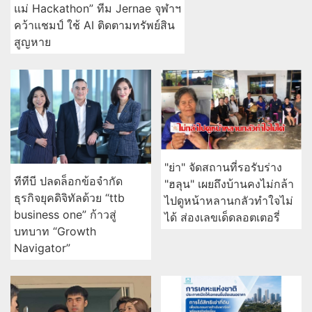
แม่ Hackathon” ทีม Jernae จุฬาฯ
คว้าแชมป์ ใช้ AI ติดตามทรัพย์สิน
สูญหาย
"ย่า" จัดสถานที่รอรับร่าง
ทีทีบี ปลดล็อกข้อจำกัด
"ฮลุน" เผยถึงบ้านคงไม่กล้า
ธุรกิจยุคดิจิทัลด้วย “ttb
ไปดูหน้าหลานกลัวทำใจไม่
business one” ก้าวสู่
ได้ ส่องเลขเด็ดลอตเตอรี่
บทบาท “Growth
Navigator”