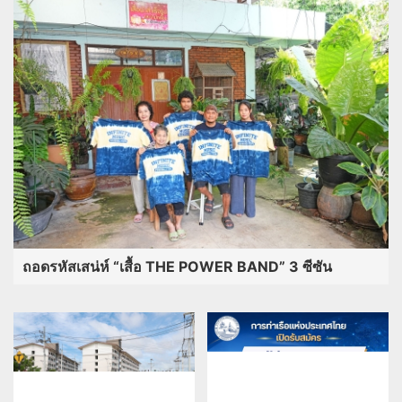
ถอดรหัสเสน่ห์ “เสื้อ THE POWER BAND” 3 ซีซัน