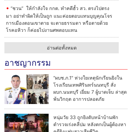
“ชวน” ให้กำลังใจ กกต. ทำคดีฮั้ว สว. ตรงไปตรง
มา อย่าทำผิดให้เป็นถูก แนะค่อยตอบแทนบุญคุณโจร
การเมืองตอนเขาตาย จะตายธรรมดา หรือตายด้วย
โรคอหิวา ก็ค่อยไปงานศพตอบแทน
อ่านต่อทั้งหมด
อาชญากรรม
"ผบช.ภ.1" ห่วงใยเหตุนักเรียนยิงใน
โรงเรียนเทพศิรินทร์นนทบุรี สั่ง
ผบก.นนทบุรี เยี่ยม 7 ผู้บาดเจ็บ ล่าสุด
พ้นวิกฤต อาการปลอดภัย
หนุ่มวัย 33 ถูกยิงดับหน้าบ้านพัก
ตำรวจเร่งคลี่ปม หลังตกเป็นผู้ต้องหา
คดียิงแฟนสาวเสียชีวิต