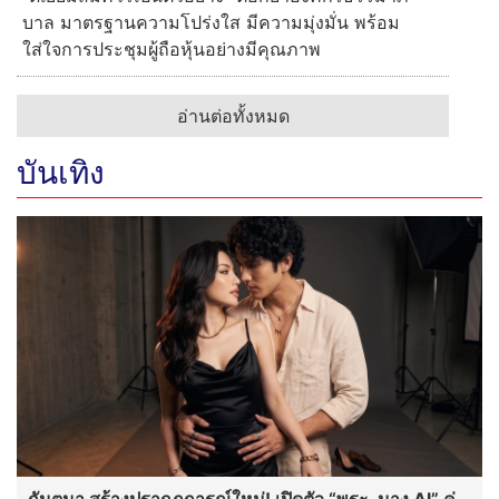
บาล มาตรฐานความโปร่งใส มีความมุ่งมั่น พร้อม
ใส่ใจการประชุมผู้ถือหุ้นอย่างมีคุณภาพ
อ่านต่อทั้งหมด
บันเทิง
กันตนา สร้างปรากฏการณ์ใหม่! เปิดตัว “พระ-นาง AI” คู่