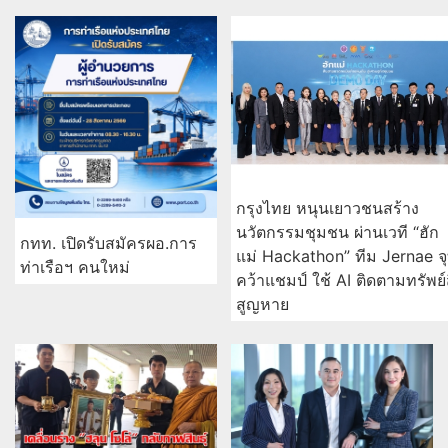
กรุงไทย หนุนเยาวชนสร้าง
นวัตกรรมชุมชน ผ่านเวที “ฮัก
กทท. เปิดรับสมัครผอ.การ
แม่ Hackathon” ทีม Jernae จ
ท่าเรือฯ คนใหม่
คว้าแชมป์ ใช้ AI ติดตามทรัพย์
สูญหาย