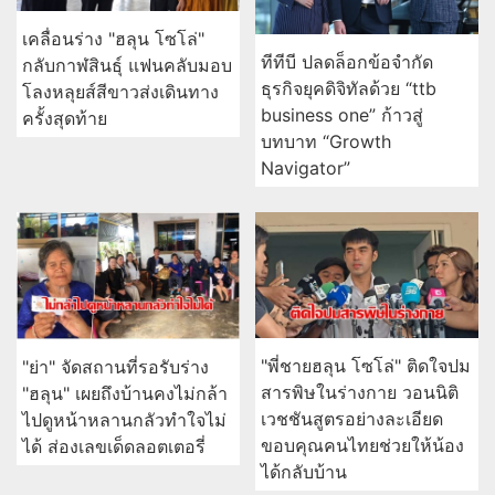
เคลื่อนร่าง "ฮลุน โซโล่"
ทีทีบี ปลดล็อกข้อจำกัด
กลับกาฬสินธุ์ แฟนคลับมอบ
ธุรกิจยุคดิจิทัลด้วย “ttb
โลงหลุยส์สีขาวส่งเดินทาง
business one” ก้าวสู่
ครั้งสุดท้าย
บทบาท “Growth
Navigator”
"พี่ชายฮลุน โซโล่" ติดใจปม
"ย่า" จัดสถานที่รอรับร่าง
สารพิษในร่างกาย วอนนิติ
"ฮลุน" เผยถึงบ้านคงไม่กล้า
เวชชันสูตรอย่างละเอียด
ไปดูหน้าหลานกลัวทำใจไม่
ขอบคุณคนไทยช่วยให้น้อง
ได้ ส่องเลขเด็ดลอตเตอรี่
ได้กลับบ้าน