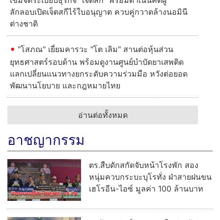
เข้มจัดระเบียบธุรกิจ “เจ็ตสกี” พร้อมดำเนินคดีผู้
ลักลอบเปิดเจ็ตสกีไร้ใบอนุญาต ควบคู่กวาดล้างนอมินี
ต่างชาติ
"โสภณ" เยี่ยมคารวะ "โต เลิม" สานต่อหุ้นส่วน
ยุทธศาสตร์รอบด้าน พร้อมดูงานศูนย์บำบัดยาเสพติด
แลกเปลี่ยนแนวทางยกระดับความร่วมมือ หวังต่อยอด
พัฒนานโยบาย และกฎหมายไทย
อ่านต่อทั้งหมด
อาชญากรรม
ตร.สืบดักสกัดจับหน้าโรงพัก สอง
หนุ่มควบกระบะบุโรทั่ง ฝ่าสายฝนขน
เฮโรอีน-ไอซ์ มูลค่า 100 ล้านบาท