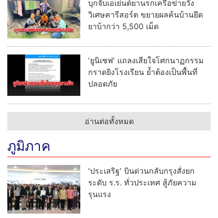
บุกจับเอเย่นต์ยานรกเครือข่ายวัง
วิเศษคารีสอร์ต ขยายผลค้นบ้านยึด
ยาบ้ากว่า 5,500 เม็ด
'ยูนิเซฟ' แถลงเสียใจโศกนาฏกรรม
กราดยิงโรงเรียน ย้ำต้องเป็นพื้นที่
ปลอดภัย
อ่านต่อทั้งหมด
ภูมิภาค
'ประเสริฐ' บินด่วนกลับกรุงสั่งยก
ระดับ ร.ร. ทั่วประเทศ สู้ภัยความ
รุนแรง