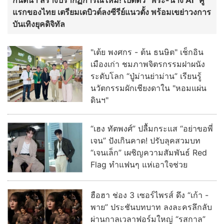
แรกของไทย เตรียมเดบิวต์ลงซีรีย์แนวตั้ง พร้อมเขย่าวงการ
บันเทิงยุคดิจิทัล
"เต้ย พงศกร - ต้น ธนษิต" เช็กอิน
เมืองเก่า ชมภาพจิตรกรรมฝาผนัง
ระดับโลก “ปู่ม่านย่าม่าน” เรียนรู้
นวัตกรรมผักเชียงดาใน "หอมแผ่น
ดินฯ"
“เฮง ทัตพงศ์” ปลื้มกระแส “อย่าขอพี่
เจน” ปังเกินคาด! ปรับลุคสวมบท
“เจนเล็ก” เผชิญความสัมพันธ์ Red
Flag ทำแฟนๆ แห่เอาใจช่วย
ฮือฮา ช่อง 3 เซอร์ไพรส์ ดึง “เก้า -
พาย” ประชันบทบาท ลงละครลึกลับ
ผ่านกาลเวลาฟอร์มใหญ่ “รสกาล”