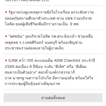
รัฐบาลเร่งดูแลเหตุกราดยิงในโรงเรียน ยกระดับความ
ปลอดภัยสถานศึกษาทั่วประเทศ ชวน ปชช.ร่วมบริจาค
โลหิต ยอดผู้เสียชีวิตเพิ่มอีกรายรวมเป็น 9 ศพ
"ยศชนัน" รุดบริจาคโลหิต รพ.พระนั่งเกล้า ช่วยเหยื่อ
เหตุสลด ร.ร.เทพศิรินทร์ นนทบุรี พร้อมเชิญชวน
ประชาชนร่วมต่อลมหายใจผู้บาดเจ็บ
ILINK คว้า 100 คะแนนเต็ม AGM Checklist ประจำปี
2569 ต่อเนื่อง 9 ปีซ้อน ระดับ "ดีเลิศ" หรือ “ดีเยี่ยม
สมควรเป็นตัวอย่าง” ตอกย้ำองค์กรธรรมาภิ
บาล มาตรฐานความโปร่งใส มีความมุ่งมั่น พร้อมใส่ใจ
การประชุมผู้ถือหุ้นอย่างมีคุณภาพ
อ่านต่อทั้งหมด