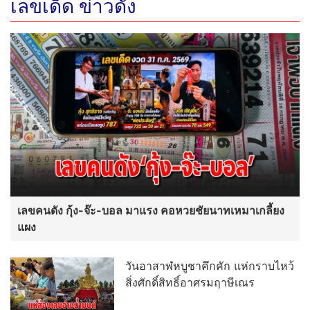
เลขเด็ด ข่าวดัง
เลขคนดัง กุ้ง-จ๊ะ-บอล มาแรง คอหวยชัยนาทเหมาเกลี้ยง
แผง
วันอาสาฬหบูชาคึกคัก แห่กราบไหว้
สิ่งศักดิ์สิทธิ์อาศรมฤาษีเณร