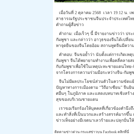
เมื่อวันที่ 2 ตุลาคม 2568 เวลา 19.12 น.
สาธารณรัฐประชาชนจีนประจำประเทศไทย"
คำถามผู้สื่อข่าว
คำถาม: เมื่อเร็วๆ นี้ มีรายงานข่าวว่า 
กัมพูชา และกล่าวว่า อาวุธของจีนได้เปลี
หาจุดยืนของจีนโดยอ้อม สถานทูตจีนมีความ
คำตอบ: จีนขอย้ำว่า นับตั้งแต่การเกิด
กัมพูชา จีนได้พยายามทำงานเพื่อคลี่คลายส
กับกัมพูชาเพื่อใช้ในเหตุปะทะชายแดนไทย-กั
จากโครงการความร่วมมือระหว่างจีน-กัมพูชาที
จีนไม่มีผลประโยชน์ส่วนตัวในความขัดแย้
ปัญหาทางการเมืองตาม “วิถีอาเซียน” จีนยิน
ศอื่นๆ ในภูมิภาค และแสดงบทบาทเชิงสร้าง
สุขของบริเวณชายแดน
เราขอเรียกร้องให้บุคคลที่เกี่ยวข้องค
และทำสิ่งที่เป็นบวกและสร้างสรรค์มากขึ้น
ข่าวเท็จอย่างมีเจตนาเลวร้ายและปลุกปั่นให
ติดตามข่าวด่วน กระแสข่าวบน Facebook คลิกที่นี่