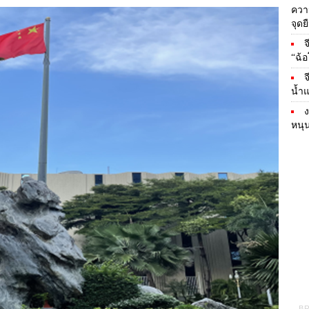
ควา
จุด
จ
“ฉ้
จ
น้ำแ
ง
หนุ