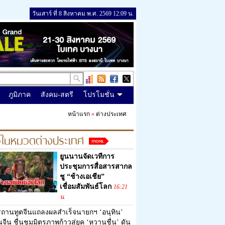
วันเสาร์ ที่ 8 สิงหาคม พ.ศ. 2569 12:09 น.
ภูมิภาค
สังคม-สตรี
โปรโมชั่น
หน้าแรก
»
ต่างประเทศ
วในหมวดต่างประเทศ
ยูนนานจัดเวทีการ
ประชุมการสื่อสารสากล
ชู “ช้างเอเชีย”
เชื่อมสัมพันธ์โลก
16:21
น.
ถานทูตจีนแถลงผลสำเร็จนายกฯ ‘อนุทิน’
นจีน ชื่นชมมิตรภาพก้าวสู่ยุค ‘หวานชื่น’ ดัน