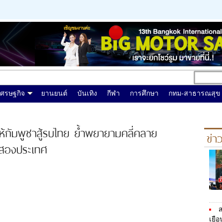
เศรษฐกิจ
ยานยนต์
บันเทิง
กีฬา
การศึกษา
กทม-สาธารณสุข
ห้กัมพูชาสู้รบไทย ย้ำพยายามคลี่คลาย
ข่า
งสองประเทศ
ส
เยือ