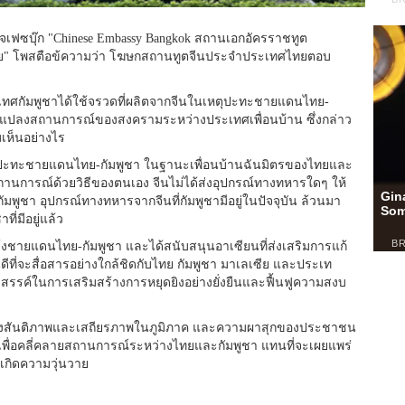
 เพจเฟซบุ๊ก "Chinese Embassy Bangkok สถานเอกอัครราชทูต
 โพสตือข้ความว่า โฆษกสถานทูตจีนประจำประเทศไทยตอบ
ประเทศกัมพูชาได้ใช้จรวดที่ผลิตจากจีนในเหตุปะทะชายแดนไทย-
่ยนแปลงสถานการณ์ของสงครามระหว่างประเทศเพื่อนบ้าน ซึ่งกล่าว
เห็นอย่างไร
เหตุปะทะชายแดนไทย-กัมพูชา ในฐานะเพื่อนบ้านฉันมิตรของไทยและ
ถานการณ์ด้วยวิธีของตนเอง จีนไม่ได้ส่งอุปกรณ์ทางทหารใดๆ ให้
มพูชา อุปกรณ์ทางทหารจากจีนที่กัมพูชามีอยู่ในปัจจุบัน ล้วนมา
่มีอยู่แล้ว
งชายแดนไทย-กัมพูชา และได้สนับสนุนอาเซียนที่ส่งเสริมการแก้
ดีที่จะสื่อสารอย่างใกล้ชิดกับไทย กัมพูชา มาเลเซีย และประเท
สรรค์ในการเสริมสร้างการหยุดยิงอย่างยั่งยืนและฟื้นฟูความสงบ
ำนึงถึงสันติภาพและเสถียรภาพในภูมิภาค และความผาสุกของประชาชน
 เพื่อคลี่คลายสถานการณ์ระหว่างไทยและกัมพูชา แทนที่จะเผยแพร่
้เกิดความวุ่นวาย