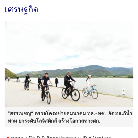
เศรษฐกิจ
“สรรเพชญ” ตรวจโครงข่ายคมนาคม ทล.-ทช. อัดงบแก้น้ำ
ท่วม ยกระดับโลจิสติกส์ สร้างโอกาสทางศก.
สกสว. ผนึก DIP คิกออฟมหกรรม IP X Venture