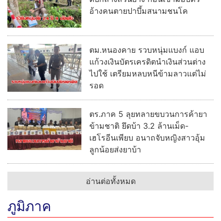
อ้างคนตายปาบึ้มสนามชนโค
ตม.หนองคาย รวบหนุ่มแบงก์ แอบ
แก้วงเงินบัตรเครดิตนำเงินส่วนต่าง
ไปใช้ เตรียมหลบหนีข้ามลาวแต่ไม่
รอด
ตร.ภาค 5 ลุยทลายขบวนการค้ายา
ข้ามชาติ ยึดบ้า 3.2 ล้านเม็ด-
เฮโรอีนเพียบ อนาถจับหญิงสาวอุ้ม
ลูกน้อยส่งยาบ้า
อ่านต่อทั้งหมด
ภูมิภาค