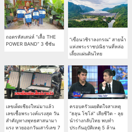
ถอดรหัสเสน่ห์ “เสื้อ THE
“เขื่อนวชิราลงกรณ” สายน้ำ
POWER BAND” 3 ซีซัน
แห่งพระราชปณิธานที่หล่อ
เลี้ยงแผ่นดินไทย
เลขเด็ดเชียงใหม่มาแล้ว
ครอบครัวเผยติดใจสาเหตุ
เลขเชื้อพระวงค์แรงสุด วัน
“ฮลุน โซโล่” เสียชีวิต - ลุย
สำคัญทางพุทธศาสนามา
นำร่างกลับไทย พบทำ
แรง หวยออกวันเสาร์เลข 7
ประกันอุบัติเหตุ 5 ล้าน