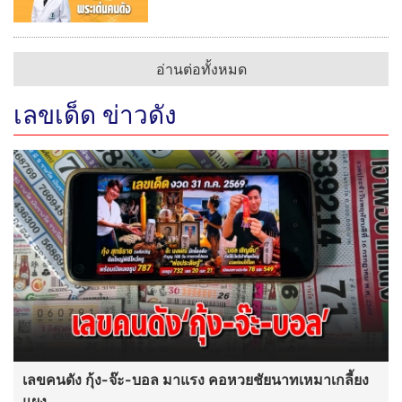
อ่านต่อทั้งหมด
เลขเด็ด ข่าวดัง
เลขคนดัง กุ้ง-จ๊ะ-บอล มาแรง คอหวยชัยนาทเหมาเกลี้ยง
แผง