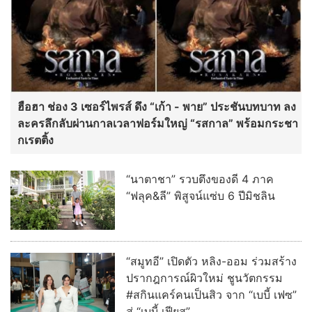
ฮือฮา ช่อง 3 เซอร์ไพรส์ ดึง “เก้า - พาย” ประชันบทบาท ลง
ละครลึกลับผ่านกาลเวลาฟอร์มใหญ่ “รสกาล” พร้อมกระชา
กเรตติ้ง
“นาตาชา” รวบตึงของดี 4 ภาค
“ฟลุค&ลี” พิสูจน์แซ่บ 6 ปีมิชลิน
“สมูทอี” เปิดตัว หลิง-ออม ร่วมสร้าง
ปรากฎการณ์ผิวใหม่ ชูนวัตกรรม
#สกินแคร์คนเป็นสิว จาก “เบบี้ เฟซ”
สู่ “เบบี้ เฟียส”