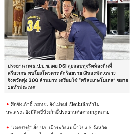
ประธาน กมธ.ป.ป.ช.เผย DSI ลุยสอบทุจริตท้องถิ่นที่
ศรีสะเกษ พบโยงโควตาหลักร้อยราย เงินสะพัดเฉพาะ
จังหวัดพุ่ง 300 ล้านบาท เตรียมใช้ “ศรีสะเกษโมเดล” ขยาย
ผลทั่วประเทศ
ศึกชิงเก้าอี้ กสทช. ยังไม่จบ! เปิดปมลึกทำไม
นพ.สรณ ยังมีสิทธิ์นั่งเก้าอี้ประธานต่อตามกฎหมาย
“เจเศรษฐ์” สั่ง ปภ. เฝ้าระวังแม่น้ำโขง 5 จังหวัด