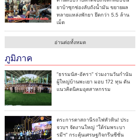
ยาบ้าซุกช่องลับถังน้ำมัน ขยายผล
ทลายแหล่งพักยา ยึดกว่า 5.5 ล้าน
เม็ด
อ่านต่อทั้งหมด
ภูมิภาค
“ธรรมนัส-อัครา” ร่วมงานวันกำนัน
ผู้ใหญ่บ้านพะเยา มอบ 172 ทุน ดัน
แนวคิดนิคมอุตสาหกรรม
ตระการตาสถานีรถไฟหัวหิน! ประ
จวบฯ จัดงานใหญ่ “ใต้ร่มพระบา
รมีฯ” กระตุ้นเศรษฐกิจกรีนซีซั่น