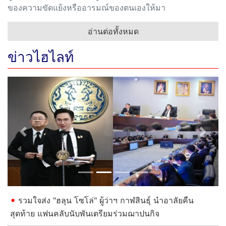
ของความขัดแย้งหรืออารมณ์ของตนเองให้มา
อ่านต่อทั้งหมด
ข่าวไฮไลท์
Previous
Next
รวมใจส่ง "ฮลุน โซโล่" ผู้ว่าฯ กาฬสินธุ์ นำอาลัยคืน
สุดท้าย แฟนคลับนับพันเตรียมร่วมฌาปนกิจ