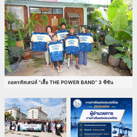
ถอดรหัสเสน่ห์ “เสื้อ THE POWER BAND” 3 ซีซัน