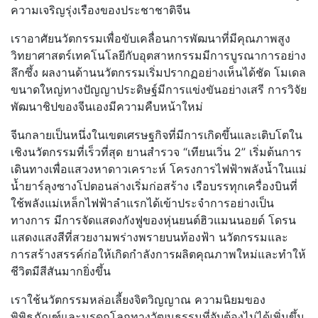
ความเจริญรุ่งเรืองของประชาชาติจีน
เราอาศัยนวัตกรรมเพื่อขับเคลื่อนการพัฒนาที่มีคุณภาพสูง
วิทยาศาสตร์เทคโนโลยีกับอุตสาหกรรมมีการบูรณาการอย่าง
ลึกซึ้ง ผลงานด้านนวัตกรรมเริ่มปรากฏอย่างเห็นได้ชัด โมเดล
ขนาดใหญ่ทางปัญญาประดิษฐ์มีการแข่งขันอย่างเสรี การวิจัย
พัฒนาชิปของจีนเองมีความคืบหน้าใหม่
จีนกลายเป็นหนึ่งในเขตเศรษฐกิจที่มีการเกิดขึ้นและเติบโตใน
เชิงนวัตกรรมที่เร็วที่สุด ยานสำรวจ “เทียนเวิ่น 2” เริ่มต้นการ
เดินทางเพื่อแสวงหาดาวเคราะห์ โครงการไฟฟ้าพลังน้ำในแม่
น้ำยาร์ลุงซางโปตอนล่างเริ่มก่อสร้าง เรือบรรทุกเครื่องบินที่
ใช้พลังแม่เหล็กไฟฟ้าลำแรกได้เข้าประจำการอย่างเป็น
ทางการ มีการจัดแสดงกังฟูของหุ่นยนต์ฮิวแมนนอยด์ โดรน
แสดงแสงสีที่สวยงามพร่างพรายบนท้องฟ้า นวัตกรรมและ
การสร้างสรรค์ก่อให้เกิดกำลังการผลิตคุณภาพใหม่และทำให้
ชีวิตมีสีสันมากยิ่งขึ้น
เราใช้นวัตกรรมหล่อเลี้ยงจิตวิญญาณ ความนิยมของ
พิพิธภัณฑ์และมรดกโลกทางวัฒนธรรมที่จับต้องไม่ได้เพิ่มขึ้น