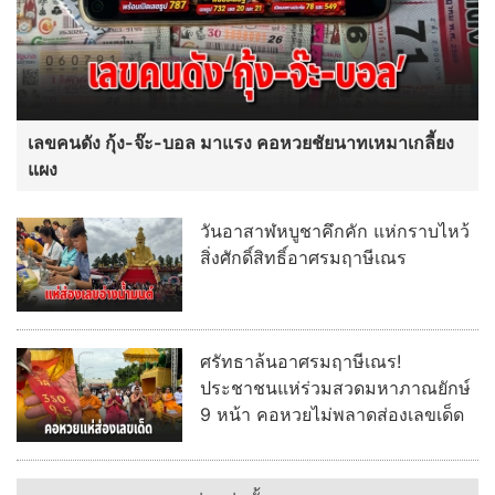
เลขคนดัง กุ้ง-จ๊ะ-บอล มาแรง คอหวยชัยนาทเหมาเกลี้ยง
แผง
วันอาสาฬหบูชาคึกคัก แห่กราบไหว้
สิ่งศักดิ์สิทธิ์อาศรมฤาษีเณร
ศรัทธาล้นอาศรมฤาษีเณร!
ประชาชนแห่ร่วมสวดมหาภาณยักษ์
9 หน้า คอหวยไม่พลาดส่องเลขเด็ด