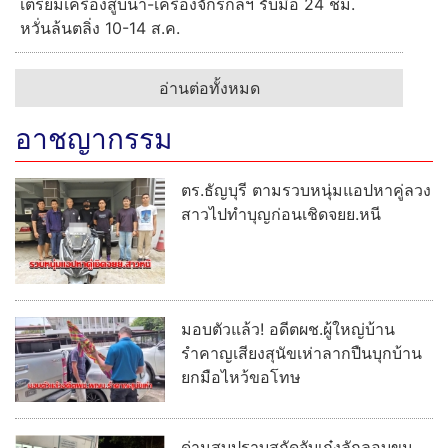
เตรียมเครื่องสูบน้ำ-เครื่องจักรกลฯ รับมือ 24 ชม.
หวั่นล้นตลิ่ง 10-14 ส.ค.
อ่านต่อทั้งหมด
อาชญากรรม
ตร.ธัญบุรี ตามรวบหนุ่มแอปหาคู่ลวง
สาวไปทำบุญก่อนเชิดจยย.หนี
มอบตัวแล้ว! อดีตผช.ผู้ใหญ่บ้าน
รำคาญเสียงสุนัขเห่าลากปืนบุกบ้าน
ยกมือไหว้ขอโทษ
ด่านสบปราบสกัดจับเก๋งลักลอบขน