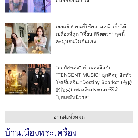
#นอกจอนอกใจ
เจอแล้ว! คนที่ใช้ความหน้าเด็กได้
เปลืองที่สุด “เจี๊ยบ พิจิตตรา” ลุคนี้
ละมุนจนใจเต้นแรง
“ออกัส-เล้ง” ทำเพลงจีนกับ
“TENCENT MUSIC” ฮุกติดหู ฮิตทั่ว
โซเชี่ยลจีน “Destiny Sparks” (有你
的烟火) เพลงจีนประกอบซีรีส์
“บุพเพสันนิวาส”
อ่านต่อทั้งหมด
บ้านเมืองพระเครื่อง