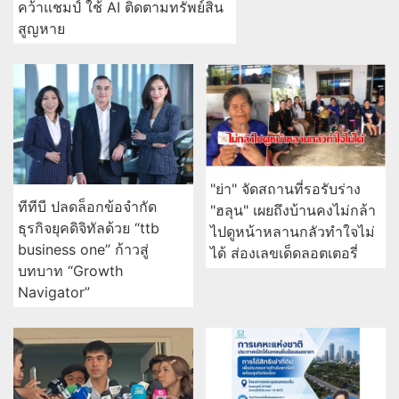
คว้าแชมป์ ใช้ AI ติดตามทรัพย์สิน
สูญหาย
"ย่า" จัดสถานที่รอรับร่าง
ทีทีบี ปลดล็อกข้อจำกัด
"ฮลุน" เผยถึงบ้านคงไม่กล้า
ธุรกิจยุคดิจิทัลด้วย “ttb
ไปดูหน้าหลานกลัวทำใจไม่
business one” ก้าวสู่
ได้ ส่องเลขเด็ดลอตเตอรี่
บทบาท “Growth
Navigator”