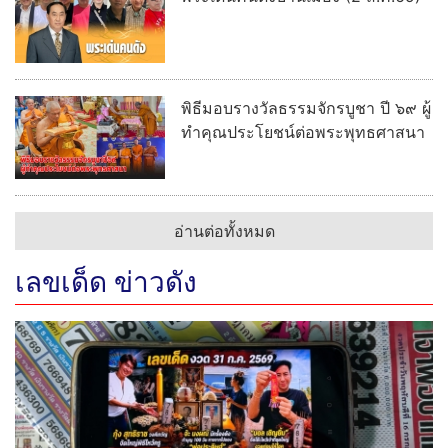
พิธีมอบรางวัลธรรมจักรบูชา ปี ๖๙ ผู้
ทำคุณประโยชน์ต่อพระพุทธศาสนา
อ่านต่อทั้งหมด
เลขเด็ด ข่าวดัง