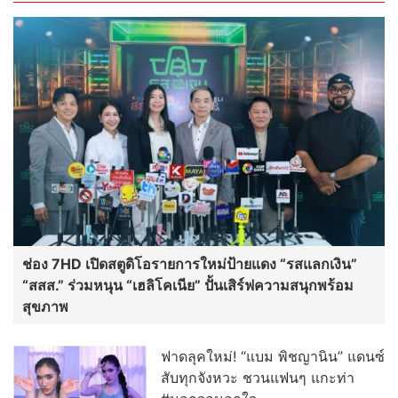
ช่อง 7HD เปิดสตูดิโอรายการใหม่ป้ายแดง “รสแลกเงิน”
“สสส.” ร่วมหนุน “เฮลิโคเนีย” ปั้นเสิร์ฟความสนุกพร้อม
สุขภาพ
ฟาดลุคใหม่! “แบม พิชญานิน” แดนซ์
สับทุกจังหวะ ชวนแฟนๆ แกะท่า