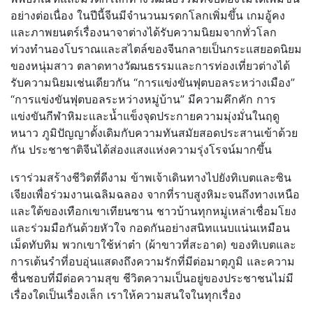
อย่างต่อเนื่อง ในปีนี้จีนมีจำนวนมรดกโลกเพิ่มขึ้น เกมอู้คง
และภาพยนตร์เรื่องนาจาต่างได้รับความนิยมจากทั่วโลก
ท่วงทำนองโบราณและสไตล์ของจีนกลายเป็นกระแสยอดนิยม
ของหนุ่มสาว ตลาดทางวัฒนธรรมและการท่องเที่ยวต่างได้
รับความนิยมเช่นเดียวกัน “การแข่งขันฟุตบอลระหว่างเมือง”
“การแข่งขันฟุตบอลระหว่างหมู่บ้าน” มีความคึกคัก การ
แข่งขันกีฬาหิมะและน้ำแข็งจุดประกายความมุ่งมั่นในฤดู
หนาว ภูมิปัญญาดั้งเดิมกับความทันสมัยสอดประสานเข้าด้วย
กัน ประชาชาติจีนได้ส่องแสงแห่งความรุ่งโรจน์มากขึ้น
เราร่วมสร้างชีวิตที่ดีงาม ข้าพเจ้าเดินทางไปยังทิเบตและซิน
เจียงเพื่อร่วมงานเฉลิมฉลอง จากที่ราบสูงหิมะจนถึงทางเหนือ
และใต้ของเทือกเขาเทียนซาน ชาวบ้านทุกหมู่เหล่าเชื่อมโยง
และร่วมมือกันด้วยหัวใจ กอดกันอย่างสนิทแนบแน่นเหมือน
เม็ดทับทิม พวกเขาใช้ห่าต๋า (ผ้าขาวที่สะอาด) ของทิเบตและ
การเต้นรำที่อบอุ่นแสดงถึงความรักที่มีต่อมาตุภูมิ และความ
ชื่นชอบที่มีต่อความสุข ชีวิตความเป็นอยู่ของประชาชนไม่มี
เรื่องใดเป็นเรื่องเล็ก เราให้ความสนใจในทุกเรื่อง