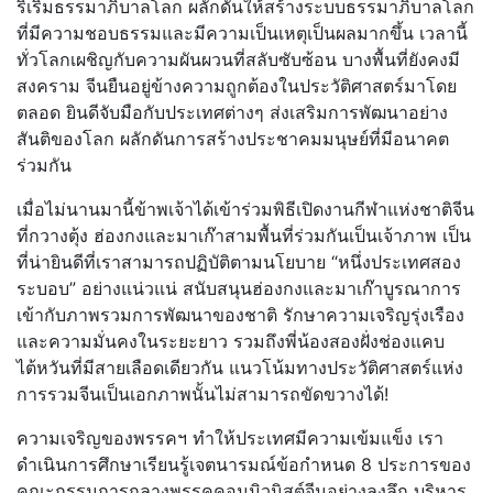
ริเริ่มธรรมาภิบาลโลก ผลักดันให้สร้างระบบธรรมาภิบาลโลก
ที่มีความชอบธรรมและมีความเป็นเหตุเป็นผลมากขึ้น เวลานี้
ทั่วโลกเผชิญกับความผันผวนที่สลับซับซ้อน บางพื้นที่ยังคงมี
สงคราม จีนยืนอยู่ข้างความถูกต้องในประวัติศาสตร์มาโดย
ตลอด ยินดีจับมือกับประเทศต่างๆ ส่งเสริมการพัฒนาอย่าง
สันติของโลก ผลักดันการสร้างประชาคมมนุษย์ที่มีอนาคต
ร่วมกัน
เมื่อไม่นานมานี้ข้าพเจ้าได้เข้าร่วมพิธีเปิดงานกีฬาแห่งชาติจีน
ที่กวางตุ้ง ฮ่องกงและมาเก๊าสามพื้นที่ร่วมกันเป็นเจ้าภาพ เป็น
ที่น่ายินดีที่เราสามารถปฏิบัติตามนโยบาย “หนึ่งประเทศสอง
ระบอบ” อย่างแน่วแน่ สนับสนุนฮ่องกงและมาเก๊าบูรณาการ
เข้ากับภาพรวมการพัฒนาของชาติ รักษาความเจริญรุ่งเรือง
และความมั่นคงในระยะยาว รวมถึงพี่น้องสองฝั่งช่องแคบ
ไต้หวันที่มีสายเลือดเดียวกัน แนวโน้มทางประวัติศาสตร์แห่ง
การรวมจีนเป็นเอกภาพนั้นไม่สามารถขัดขวางได้!
ความเจริญของพรรคฯ ทำให้ประเทศมีความเข้มแข็ง เรา
ดำเนินการศึกษาเรียนรู้เจตนารมณ์ข้อกำหนด 8 ประการของ
คณะกรรมการกลางพรรคคอมมิวนิสต์จีนอย่างลงลึก บริหาร