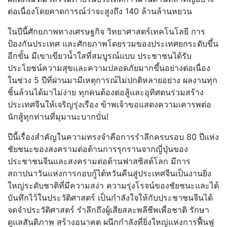
ต่อเนื่องโดยคาดการณ์ว่าจะสูงถึง 140 ล้านล้านหยวน
ในปีนี้ศักยภาพทางเศรษฐกิจ วิทยาศาสตร์เทคโนโลยี การ
ป้องกันประเทศ และศักยภาพโดยรวมของประเทศยกระดับขึ้น
อีกขั้น มีเขาเขียวน้ำใสที่สมบูรณ์แบบ ประชาชนได้รับ
ประโยชน์ความสุขและความปลอดภัยมากขึ้นอย่างต่อเนื่อง
ในช่วง 5 ปีที่ผ่านมามีเหตุการณ์ไม่ปกติหลายอย่าง ผลงานทุก
ชิ้นล้วนได้มาไม่ง่าย ทุกคนต้องต่อสู้และอุทิศตนร่วมสร้าง
ประเทศจีนให้เจริญรุ่งเรือง ข้าพเจ้าขอแสดงความเคารพต่อ
นักสู้ทุกท่านที่มุมานะบากบั่น!
ปีนี้เรื่องสำคัญในความทรงจำคือการรำลึกครบรอบ 80 ปีแห่ง
ชัยชนะของสงครามต่อต้านการรุกรานจากญี่ปุ่นของ
ประชาชนจีนและสงครามต่อต้านฟาสซิสต์โลก มีการ
สถาปนาวันแห่งการกอบกู้ไต้หวันคืนสู่ประเทศจีนเป็นงานยิ่ง
ใหญ่ระดับชาติที่มีความสง่า ความรุ่งโรจน์ของชัยชนะและได้
บันทึกไว้ในประวัติศาสตร์ เป็นกำลังใจให้กับประชาชนจีนได้
จดจำประวัติศาสตร์ รำลึกถึงผู้เสียสละพลีชีพเพื่อชาติ รักษา
ดูแลสันติภาพ สร้างอนาคต ผนึกกำลังที่ยิ่งใหญ่แห่งการฟื้นฟู