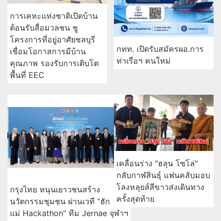
การเคหะแห่งชาติเปิดบ้าน
ต้อนรับสื่อมวลชน ชู
โครงการที่อยู่อาศัยชลบุรี
กทท. เปิดรับสมัครผอ.การ
เชื่อมโอกาสการมีบ้าน
ท่าเรือฯ คนใหม่
คุณภาพ รองรับการเติบโต
พื้นที่ EEC
เคลื่อนร่าง "ฮลุน โซโล่"
กลับกาฬสินธุ์ แฟนคลับมอบ
โลงหลุยส์สีขาวส่งเดินทาง
กรุงไทย หนุนเยาวชนสร้าง
ครั้งสุดท้าย
นวัตกรรมชุมชน ผ่านเวที “ฮัก
แม่ Hackathon” ทีม Jernae จุฬาฯ