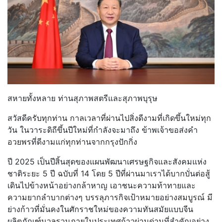
สหายทั้งหลาย ท่านสุภาพสตรีและสุภาพบุรุษ
สวัสดีครับทุกท่าน กาลเวลาที่ผ่านไปสิ่งดีงามที่เกิดขึ้นใหม่ทุก
วัน ในวาระดิถีขึ้นปีใหม่ที่กำลังจะมาถึง ข้าพเจ้าขอส่งคำ
อวยพรที่ดีงามแก่ทุกท่านจากกรุงปักกิ่ง
ปี 2025 เป็นปีสิ้นสุดของแผนพัฒนาเศรษฐกิจและสังคมแห่ง
ชาติระยะ 5 ปี ฉบับที่ 14 โดย 5 ปีที่ผ่านมาเราได้บากบั่นต่อสู้
เดินไปข้างหน้าอย่างกล้าหาญ เอาชนะความท้าทายและ
ความยากลำบากต่างๆ บรรลุภารกิจเป้าหมายอย่างสมบูรณ์ มี
ย่างก้าวที่มั่นคงในศักราชใหม่ของความทันสมัยแบบจีน
ผลิตภัณฑ์มวลรวมภายในประเทศก้าวผ่านด่านที่สำคัญอย่าง