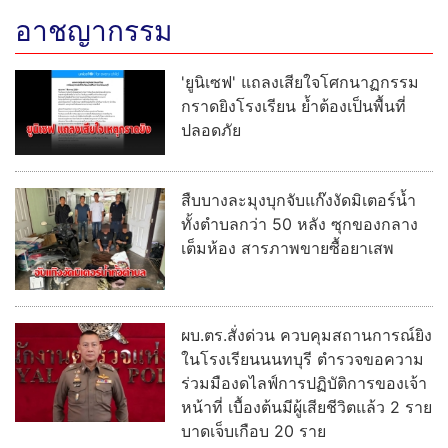
อาชญากรรม
'ยูนิเซฟ' แถลงเสียใจโศกนาฏกรรม
กราดยิงโรงเรียน ย้ำต้องเป็นพื้นที่
ปลอดภัย
สืบบางละมุงบุกจับแก๊งงัดมิเตอร์น้ำ
ทั้งตำบลกว่า 50 หลัง ซุกของกลาง
เต็มห้อง สารภาพขายซื้อยาเสพ
ผบ.ตร.สั่งด่วน ควบคุมสถานการณ์ยิง
ในโรงเรียนนนทบุรี ตำรวจขอความ
ร่วมมืองดไลฟ์การปฏิบัติการของเจ้า
หน้าที่ เบื้องต้นมีผู้เสียชีวิตแล้ว 2 ราย
บาดเจ็บเกือบ 20 ราย