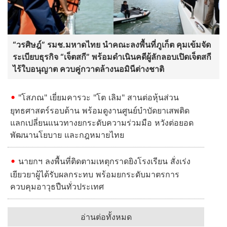
“วรศิษฎ์” รมช.มหาดไทย นำคณะลงพื้นที่ภูเก็ต คุมเข้มจัด
ระเบียบธุรกิจ “เจ็ตสกี” พร้อมดำเนินคดีผู้ลักลอบเปิดเจ็ตสกี
ไร้ใบอนุญาต ควบคู่กวาดล้างนอมินีต่างชาติ
"โสภณ" เยี่ยมคารวะ "โต เลิม" สานต่อหุ้นส่วน
ยุทธศาสตร์รอบด้าน พร้อมดูงานศูนย์บำบัดยาเสพติด
แลกเปลี่ยนแนวทางยกระดับความร่วมมือ หวังต่อยอด
พัฒนานโยบาย และกฎหมายไทย
นายกฯ ลงพื้นที่ติดตามเหตุกราดยิงโรงเรียน สั่งเร่ง
เยียวยาผู้ได้รับผลกระทบ พร้อมยกระดับมาตรการ
ควบคุมอาวุธปืนทั่วประเทศ
อ่านต่อทั้งหมด