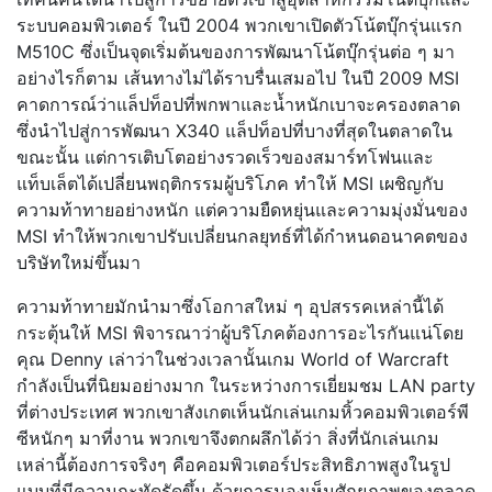
ระบบคอมพิวเตอร์ ในปี 2004 พวกเขาเปิดตัวโน้ตบุ๊กรุ่นแรก
M510C ซึ่งเป็นจุดเริ่มต้นของการพัฒนาโน้ตบุ๊กรุ่นต่อ ๆ มา
อย่างไรก็ตาม เส้นทางไม่ได้ราบรื่นเสมอไป ในปี 2009 MSI
คาดการณ์ว่าแล็ปท็อปที่พกพาและน้ำหนักเบาจะครองตลาด
ซึ่งนำไปสู่การพัฒนา X340 แล็ปท็อปที่บางที่สุดในตลาดใน
ขณะนั้น แต่การเติบโตอย่างรวดเร็วของสมาร์ทโฟนและ
แท็บเล็ตได้เปลี่ยนพฤติกรรมผู้บริโภค ทำให้ MSI เผชิญกับ
ความท้าทายอย่างหนัก แต่ความยืดหยุ่นและความมุ่งมั่นของ
MSI ทำให้พวกเขาปรับเปลี่ยนกลยุทธ์ที่ได้กำหนดอนาคตของ
บริษัทใหม่ขึ้นมา
ความท้าทายมักนำมาซึ่งโอกาสใหม่ ๆ อุปสรรคเหล่านี้ได้
กระตุ้นให้ MSI พิจารณาว่าผู้บริโภคต้องการอะไรกันแน่โดย
คุณ Denny เล่าว่าในช่วงเวลานั้นเกม World of Warcraft
กำลังเป็นที่นิยมอย่างมาก ในระหว่างการเยี่ยมชม LAN party
ที่ต่างประเทศ พวกเขาสังเกตเห็นนักเล่นเกมหิ้วคอมพิวเตอร์พี
ซีหนักๆ มาที่งาน พวกเขาจึงตกผลึกได้ว่า สิ่งที่นักเล่นเกม
เหล่านี้ต้องการจริงๆ คือคอมพิวเตอร์ประสิทธิภาพสูงในรูป
แบบที่มีความกะทัดรัดขึ้น ด้วยการมองเห็นศักยภาพของตลาด