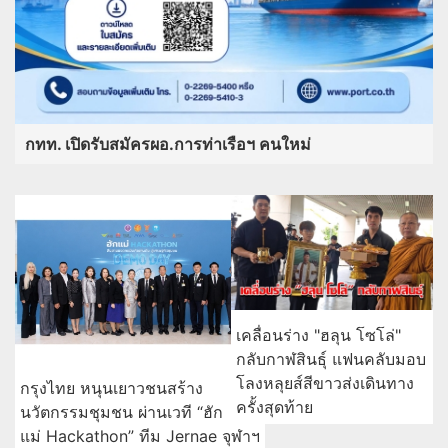
กทท. เปิดรับสมัครผอ.การท่าเรือฯ คนใหม่
เคลื่อนร่าง "ฮลุน โซโล่"
กลับกาฬสินธุ์ แฟนคลับมอบ
โลงหลุยส์สีขาวส่งเดินทาง
กรุงไทย หนุนเยาวชนสร้าง
ครั้งสุดท้าย
นวัตกรรมชุมชน ผ่านเวที “ฮัก
แม่ Hackathon” ทีม Jernae จุฬาฯ