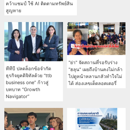
คว้าแชมป์ ใช้ AI ติดตามทรัพย์สิน
สูญหาย
"ย่า" จัดสถานที่รอรับร่าง
ทีทีบี ปลดล็อกข้อจำกัด
"ฮลุน" เผยถึงบ้านคงไม่กล้า
ธุรกิจยุคดิจิทัลด้วย “ttb
ไปดูหน้าหลานกลัวทำใจไม่
business one” ก้าวสู่
ได้ ส่องเลขเด็ดลอตเตอรี่
บทบาท “Growth
Navigator”