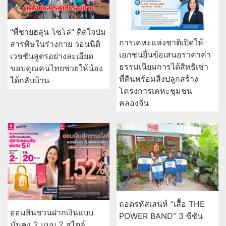
"พี่ชายฮลุน โซโล่" ติดใจปม
การเคหะแห่งชาติเปิดให้
สารพิษในร่างกาย วอนนิติ
เอกชนยื่นข้อเสนอราคาค่า
เวชชันสูตรอย่างละเอียด
ธรรมเนียมการได้สิทธิเช่า
ขอบคุณคนไทยช่วยให้น้อง
ที่ดินพร้อมสิ่งปลูกสร้าง
ได้กลับบ้าน
โครงการเคหะชุมชน
คลองจั่น
ถอดรหัสเสน่ห์ “เสื้อ THE
ออมสินชวนฝากเงินแบบ
POWER BAND” 3 ซีซัน
มั่นคง 2 แบบ 2 สไตล์