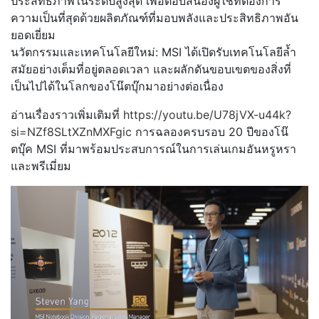
ประสิทธิภาพในระดับสูงสุด เพื่อตอบสนองผู้ใช้ที่ต้องการ
ความเป็นที่สุดด้วยผลิตภัณฑ์ที่มอบพลังและประสิทธิภาพอัน
ยอดเยี่ยม
นวัตกรรมและเทคโนโลยีใหม่: MSI ได้เปิดรับเทคโนโลยีล้ำ
สมัยอย่างเต็มที่อยู่ตลอดเวลา และผลักดันขอบเขตของสิ่งที่
เป็นไปได้ในโลกของโน๊ตบุ๊กมาอย่างต่อเนื่อง
อ่านเรื่องราวเพิ่มเติมที่
https://youtu.be/U78jVX-u44k?
si=NZf8SLtXZnMXFgic
การฉลองครบรอบ 20 ปีของโน๊
ตบุ๊ค MSI ที่มาพร้อมประสบการณ์ในการเล่นเกมอันหรูหรา
และพรีเมี่ยม