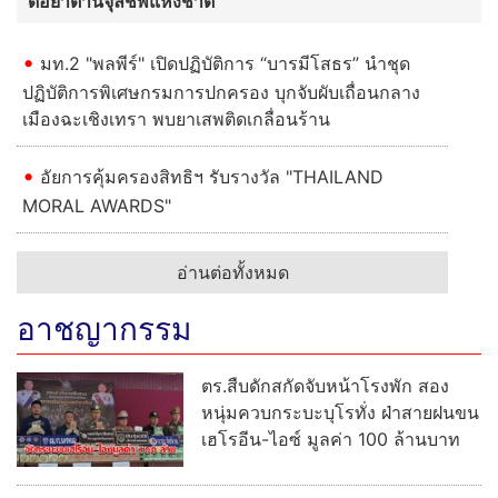
ดื้อยาต้านจุลชีพแห่งชาติ
มท.2 "พลพีร์" เปิดปฏิบัติการ “บารมีโสธร” นำชุด
ปฏิบัติการพิเศษกรมการปกครอง บุกจับผับเถื่อนกลาง
เมืองฉะเชิงเทรา พบยาเสพติดเกลื่อนร้าน
อัยการคุ้มครองสิทธิฯ รับรางวัล "THAILAND
MORAL AWARDS"
อ่านต่อทั้งหมด
อาชญากรรม
ตร.สืบดักสกัดจับหน้าโรงพัก สอง
หนุ่มควบกระบะบุโรทั่ง ฝ่าสายฝนขน
เฮโรอีน-ไอซ์ มูลค่า 100 ล้านบาท