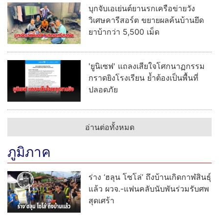
บุกจับเอเย่นต์ยานรกเครือข่ายวัง
วิเศษคารีสอร์ต ขยายผลค้นบ้านยึด
ยาบ้ากว่า 5,500 เม็ด
'ยูนิเซฟ' แถลงเสียใจโศกนาฏกรรม
กราดยิงโรงเรียน ย้ำต้องเป็นพื้นที่
ปลอดภัย
อ่านต่อทั้งหมด
ภูมิภาค
ร่าง ‘ฮลุน โซโล่’ ถึงบ้านเกิดกาฬสินธุ์
แล้ว ผวจ.-แฟนคลับนับพันร่วมรับศพ
สุดเศร้า