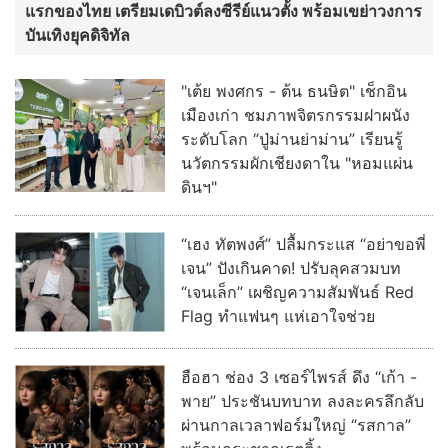
แรกของไทย เตรียมเดบิวต์ลงซีรีย์แนวตั้ง พร้อมเขย่าวงการ
บันเทิงยุคดิจิทัล
"เต้ย พงศกร - ต้น ธนษิต" เช็กอิน
เมืองเก่า ชมภาพจิตรกรรมฝาผนัง
ระดับโลก “ปู่ม่านย่าม่าน” เรียนรู้
นวัตกรรมผักเชียงดาใน "หอมแผ่น
ดินฯ"
“เฮง ทัตพงศ์” ปลื้มกระแส “อย่าขอพี่
เจน” ปังเกินคาด! ปรับลุคสวมบท
“เจนเล็ก” เผชิญความสัมพันธ์ Red
Flag ทำแฟนๆ แห่เอาใจช่วย
ฮือฮา ช่อง 3 เซอร์ไพรส์ ดึง “เก้า -
พาย” ประชันบทบาท ลงละครลึกลับ
ผ่านกาลเวลาฟอร์มใหญ่ “รสกาล”