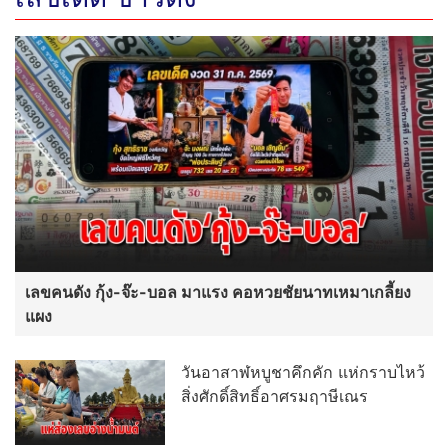
เลขคนดัง กุ้ง-จ๊ะ-บอล มาแรง คอหวยชัยนาทเหมาเกลี้ยง
แผง
วันอาสาฬหบูชาคึกคัก แห่กราบไหว้
สิ่งศักดิ์สิทธิ์อาศรมฤาษีเณร