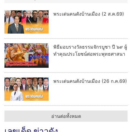
พระเด่นคนดังบ้านเมือง (2 ส.ค.69)
พิธีมอบรางวัลธรรมจักรบูชา ปี ๖๙ ผู้
ทำคุณประโยชน์ต่อพระพุทธศาสนา
พระเด่นคนดังบ้านเมือง (26 ก.ค.69)
อ่านต่อทั้งหมด
เลขเด็ด ข่าวดัง