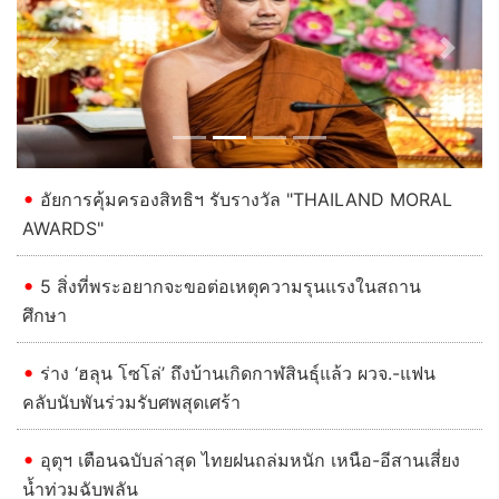
Previous
Next
อัยการคุ้มครองสิทธิฯ รับรางวัล "THAILAND MORAL
AWARDS"
5 สิ่งที่พระอยากจะขอต่อเหตุความรุนแรงในสถาน
ศึกษา
ร่าง ‘ฮลุน โซโล่’ ถึงบ้านเกิดกาฬสินธุ์แล้ว ผวจ.-แฟน
คลับนับพันร่วมรับศพสุดเศร้า
อุตุฯ เตือนฉบับล่าสุด ไทยฝนถล่มหนัก เหนือ-อีสานเสี่ยง
น้ำท่วมฉับพลัน