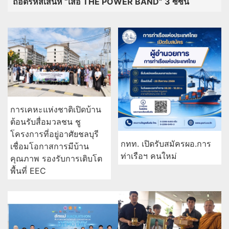
ถอดรหัสเสน่ห์ “เสื้อ THE POWER BAND” 3 ซีซัน
การเคหะแห่งชาติเปิดบ้าน
ต้อนรับสื่อมวลชน ชู
โครงการที่อยู่อาศัยชลบุรี
กทท. เปิดรับสมัครผอ.การ
เชื่อมโอกาสการมีบ้าน
ท่าเรือฯ คนใหม่
คุณภาพ รองรับการเติบโต
พื้นที่ EEC