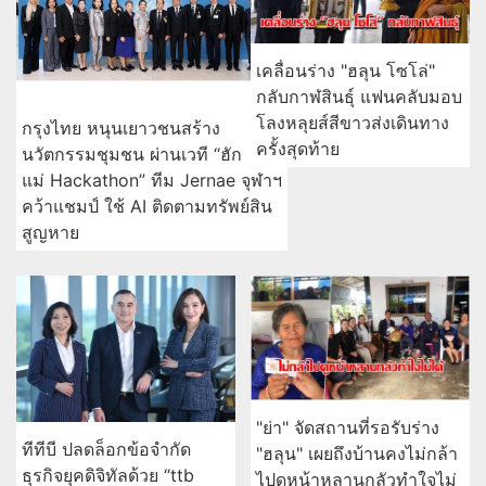
เคลื่อนร่าง "ฮลุน โซโล่"
กลับกาฬสินธุ์ แฟนคลับมอบ
โลงหลุยส์สีขาวส่งเดินทาง
กรุงไทย หนุนเยาวชนสร้าง
ครั้งสุดท้าย
นวัตกรรมชุมชน ผ่านเวที “ฮัก
แม่ Hackathon” ทีม Jernae จุฬาฯ
คว้าแชมป์ ใช้ AI ติดตามทรัพย์สิน
สูญหาย
"ย่า" จัดสถานที่รอรับร่าง
ทีทีบี ปลดล็อกข้อจำกัด
"ฮลุน" เผยถึงบ้านคงไม่กล้า
ธุรกิจยุคดิจิทัลด้วย “ttb
ไปดูหน้าหลานกลัวทำใจไม่