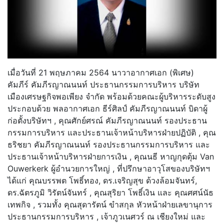
เมื่อวันที่ 21 พฤษภาคม 2564 นาวาอากาศเอก (พิเศษ)
คัมภีร์ คัมภีรญาณนนท์ ประธานกรรมการบริหาร บริษัท
เมืองเศรษฐกิจพอเพียง จำกัด พร้อมด้วยคณะผู้บริหารระดับสูง
ประกอบด้วย พลอากาศเอก ธีร์ศิลป์ คัมภีรญาณนนท์ บิดาผู้
ก่อตั้งบริษัทฯ , คุณศักย์ศรณ์ คัมภีรญาณนนท์ รองประธาน
กรรมการบริหาร และประธานเจ้าหน้าบริหารฝ่ายปฏิบัติ , คุณ
ธริชยา คัมภีรญาณนนท์ รองประธานกรรมการบริหาร และ
ประธานเจ้าหน้าบริหารฝ่ายการเงิน , คุณนธี หาญกุดตุ้ม Van
Ouwerkerk ผู้อำนวยการใหญ่ , ที่ปรึกษาอาวุโสของบริษัทฯ
ได้แก่ คุณบรรพต โพธิ์ทอง, ดร.เจริญสุข ด้วงล้อมจันทร์,
ดร.ฉัตรภูมิ วิรัตน์จันทร์ , คุณสุริยา โพธิ์เงิน และ คุณศศน์นัธ
เทพกิจ , รวมทั้ง คุณสุดารัตน์ ขำสกุล หัวหน้าฝ่ายเลขานุการ
ประธานกรรมการบริหาร , เจ้าภูวเนศวร์ ณ เชียงใหม่ และ