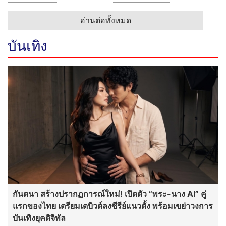
อ่านต่อทั้งหมด
บันเทิง
กันตนา สร้างปรากฏการณ์ใหม่! เปิดตัว “พระ-นาง AI” คู่
แรกของไทย เตรียมเดบิวต์ลงซีรีย์แนวตั้ง พร้อมเขย่าวงการ
บันเทิงยุคดิจิทัล