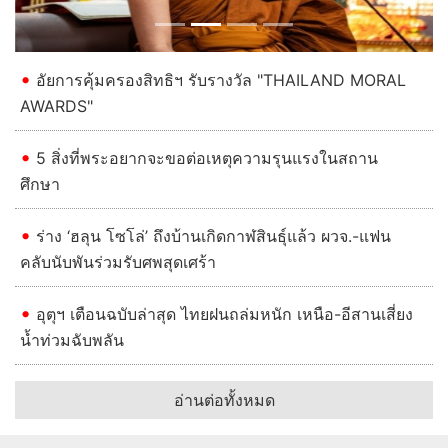
อัยการคุ้มครองสิทธิฯ รับรางวัล "THAILAND MORAL
AWARDS"
5 สิ่งที่พระอยากจะขอต่อเหตุความรุนแรงในสถาน
ศึกษา
ร่าง ‘ฮลุน โซโล่’ ถึงบ้านเกิดกาฬสินธุ์แล้ว ผวจ.-แฟน
คลับนับพันร่วมรับศพสุดเศร้า
อุตุฯ เตือนฉบับล่าสุด ไทยฝนถล่มหนัก เหนือ-อีสานเสี่ยง
น้ำท่วมฉับพลัน
อ่านต่อทั้งหมด