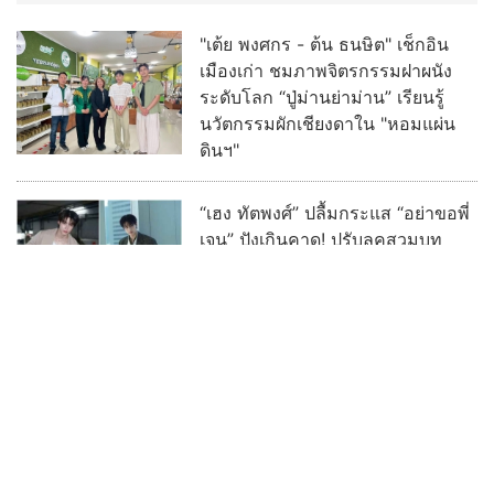
"เต้ย พงศกร - ต้น ธนษิต" เช็กอิน
เมืองเก่า ชมภาพจิตรกรรมฝาผนัง
ระดับโลก “ปู่ม่านย่าม่าน” เรียนรู้
นวัตกรรมผักเชียงดาใน "หอมแผ่น
ดินฯ"
“เฮง ทัตพงศ์” ปลื้มกระแส “อย่าขอพี่
เจน” ปังเกินคาด! ปรับลุคสวมบท
“เจนเล็ก” เผชิญความสัมพันธ์ Red
Flag ทำแฟนๆ แห่เอาใจช่วย
ฮือฮา ช่อง 3 เซอร์ไพรส์ ดึง “เก้า -
พาย” ประชันบทบาท ลงละครลึกลับ
ผ่านกาลเวลาฟอร์มใหญ่ “รสกาล”
พร้อมกระชากเรตติ้ง