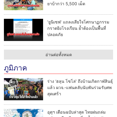
ยาบ้ากว่า 5,500 เม็ด
'ยูนิเซฟ' แถลงเสียใจโศกนาฏกรรม
กราดยิงโรงเรียน ย้ำต้องเป็นพื้นที่
ปลอดภัย
อ่านต่อทั้งหมด
ภูมิภาค
ร่าง ‘ฮลุน โซโล่’ ถึงบ้านเกิดกาฬสินธุ์
แล้ว ผวจ.-แฟนคลับนับพันร่วมรับศพ
สุดเศร้า
อุตุฯ เตือนฉบับล่าสุด ไทยฝนถล่ม