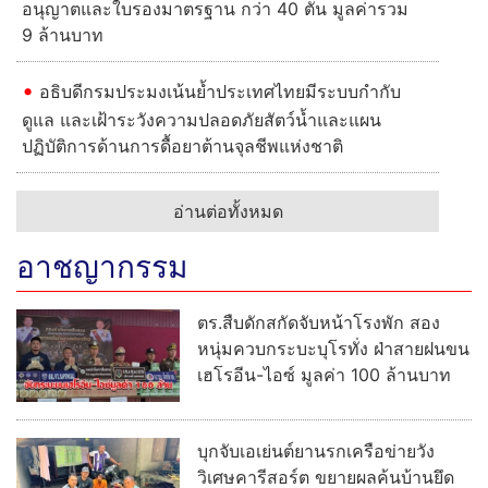
อนุญาตและใบรองมาตรฐาน กว่า 40 ตัน มูลค่ารวม
9 ล้านบาท
อธิบดีกรมประมงเน้นย้ำประเทศไทยมีระบบกำกับ
ดูแล และเฝ้าระวังความปลอดภัยสัตว์น้ำและแผน
ปฏิบัติการด้านการดื้อยาต้านจุลชีพแห่งชาติ
อ่านต่อทั้งหมด
อาชญากรรม
ตร.สืบดักสกัดจับหน้าโรงพัก สอง
หนุ่มควบกระบะบุโรทั่ง ฝ่าสายฝนขน
เฮโรอีน-ไอซ์ มูลค่า 100 ล้านบาท
บุกจับเอเย่นต์ยานรกเครือข่ายวัง
วิเศษคารีสอร์ต ขยายผลค้นบ้านยึด