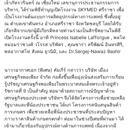
เจ้าภัทรวรินทร์ ณ เชียงใหม่ เลขานุการประธานกรรมการ
บริหาร, ได้ร่วมพิธีทำบุญเปิดโรงงาน SKYMED ศรีราชา เพื่อ
เป็นโรงงานต้นแบบการผลิตอุปกรณ์ทางการแพทย์ ซึ่งตั้งอยู่
ณ ตำบลเขาคันทรง อำเภอศรีราชา จังหวัดชลบุรี โดยได้รับ
เกียรติจากแขกผู้มีเกียรติหลายท่านร่วมเป็นสักขีพยานในพิธี
เปิดโรงงานครั้งนี้ อาทิ Princess Isabelle Lafforgue , พลโท
หม่อมราชวงศ์ วโรรส บริพัตร , คุณซาร่า สรีพัฒน์ อินทรศิริ,
พลอากาศโท สังคม ยุวนิมิ, และ Dr.Sergej-Nawaz Bashir
นาวาอากาศเอก (พิเศษ) คัมภีร์ กล่าวว่า บริษัท เมือง
เศรษฐกิจพอเพียง จำกัด ก่อตั้งขึ้นเพื่อมุ่งเน้นส่งเสริมการเรียน
รู้ปรัชญาเศรษฐกิจพอเพียงในพระบาทสมเด็จพระเจ้าอยู่หัว
รัชกาลที่ 9 เป็นสำคัญ ต่อมาด้วยสถานการณ์ปัญหาด้าน
เศรษฐกิจของประเทศ บริษัทฯ จึงได้จัดโครงการเพื่อช่วยเหลือ
รัฐบาลและพี่น้องประชาชน ได้แก่ โครงการสนับสนุนสินค้า
การเกษตร เพื่อช่วยเหลือพี่น้องประชาชนที่ประสบปัญหา
ภาวะราคาสินค้าเกษตรตกต่ำ ต่อมาในช่วงปีเศษที่ผ่านมา ได้
เข้ามาเกี่ยวข้องกับอุปกรณ์ทางด้านการแพทย์ เนื่องจากมี