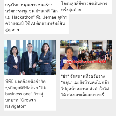
โลงหลุยส์สีขาวส่งเดินทาง
กรุงไทย หนุนเยาวชนสร้าง
ครั้งสุดท้าย
นวัตกรรมชุมชน ผ่านเวที “ฮัก
แม่ Hackathon” ทีม Jernae จุฬาฯ
คว้าแชมป์ ใช้ AI ติดตามทรัพย์สิน
สูญหาย
"ย่า" จัดสถานที่รอรับร่าง
ทีทีบี ปลดล็อกข้อจำกัด
"ฮลุน" เผยถึงบ้านคงไม่กล้า
ธุรกิจยุคดิจิทัลด้วย “ttb
ไปดูหน้าหลานกลัวทำใจไม่
business one” ก้าวสู่
ได้ ส่องเลขเด็ดลอตเตอรี่
บทบาท “Growth
Navigator”