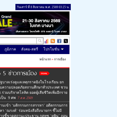
วันเสาร์ ที่ 8 สิงหาคม พ.ศ. 2569 03:25 น.
ภูมิภาค
สังคม-สตรี
โปรโมชั่น
หน้าแรก
»
การเมือง
 5 ข่าวการเมือง
ัฐบาลเร่งดูแลเหตุกราดยิงในโรงเรียน ยก
ับความปลอดภัยสถานศึกษาทั่วประเทศ ชวน
ร่วมบริจาคโลหิต ยอดผู้เสียชีวิตเพิ่มอีกราย
เป็น 9 ศพ
7 ส.ค. 2569
งานเข้า ‘มติกรรมการสรรหา’ อดีตกรรมการ
า ‘ณรงค์’ ร่อนหนังสือถึงนายกฯ ชี้ไม่มี
าจชี้ขาดสถานะประธาน กสทช.‘ยุพิน’ ถอน