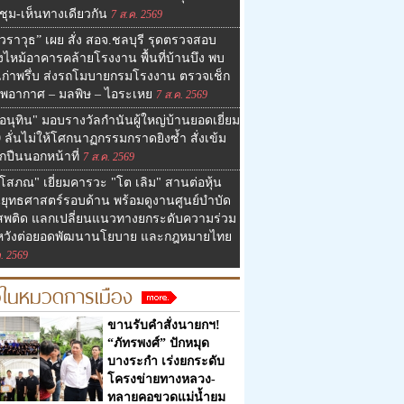
ชุม-เห็นทางเดียวกัน
7 ส.ค. 2569
วราวุธ” เผย สั่ง สอจ.ชลบุรี รุดตรวจสอบ
งไหม้อาคารคล้ายโรงงาน พื้นที่บ้านบึง พบ
เก่าพรึ่บ ส่งรถโมบายกรมโรงงาน ตรวจเช็ก
พอากาศ – มลพิษ – ไอระเหย
7 ส.ค. 2569
อนุทิน" มอบรางวัลกำนันผู้ใหญ่บ้านยอดเยี่ยม
9 ลั่นไม่ให้โศกนาฏกรรมกราดยิงซ้ำ สั่งเข้ม
กปืนนอกหน้าที่
7 ส.ค. 2569
โสภณ" เยี่ยมคารวะ "โต เลิม" สานต่อหุ้น
นยุทธศาสตร์รอบด้าน พร้อมดูงานศูนย์บำบัด
สพติด แลกเปลี่ยนแนวทางยกระดับความร่วม
 หวังต่อยอดพัฒนานโยบาย และกฎหมายไทย
. 2569
วในหมวดการเมือง
ขานรับคำสั่งนายกฯ!
“ภัทรพงศ์” ปักหมุด
บางระกำ เร่งยกระดับ
โครงข่ายทางหลวง-
ทลายคอขวดแม่น้ำยม