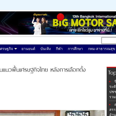
เศรษฐกิจ
ยานยนต์
บันเทิง
กีฬา
การศึกษา
กทม-สาธารณสุข
ยนแนวฟื้นเศรษฐกิจไทย หลังการเลือกตั้ง
Top
ร
ระด
ปชช.
รวม
สรรห
อำน