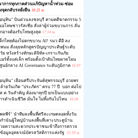
ณาการทุกภาคส่วนแก้ปัญหาน้ำท่วม-ซ่อม
งจุดกลับรถยั่งยืน
18:25 น.
อนุทิน” บินด่วนลงชลบุรี ตามคดีฆาตกรรม 5
อโทษชาวรัสเซีย สั่งล่าผู้ร่วมขบวนการ ลั่น
ุกอาจต้องรับโทษสูงสุด
17:14 น.
ด็กไทยต้องไม่ตกขบวน AI! รมว.ดีอี ลง
พนม สั่งลุยหลักสูตรปัญญาประดิษฐ์ระดับ
ัย หวังสร้างทักษะดิจิทัล-เกราะกันภัย
อร์ตั้งแต่เล็ก พร้อมตั้งเป้าดันไทยผาดโผน
ศูนย์กลาง AI Governance ระดับภูมิภาค
16:07
อนุทิน” เยือนศรีประจันต์สุพรรณบุรี อวยพร
ล้ายวันเกิด “ประภัตร” ครบ 77 ปี บอก ต่อไป
1 ส.ค.วันสำคัญ ต้องมาทุกปี ยกเป็นแบบอย่าง
รดำเนินชีวิต มั่นใจ ไม่ทิ้งกันไปไหน
16:04
พลพีร์" นำทีมลงพื้นที่ศรีสะเกษตลอดทั้งวัน
ำนันผู้ใหญ่บ้านลงพื้นที่เคาะประตูบ้าน
วยความสะดวกประชาชนเข้าถึงการตรวจ
ข้อมูลอุทธรณ์บัตรสวัสดิการแห่งรัฐ
15:59 น.