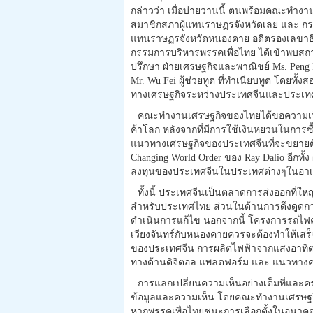
กล่าวว่า เมื่อบ่ายวานนี้ ตนพร้อมคณะทำงา
สมาชิกสภาผู้แทนราษฏรจังหวัดเลย และ กร
แทนราษฏรจังหวัดหนองคาย อดีตรองเลขาธ
กรรมการบริหารพรรคเพื่อไทย ได้เข้าพบสถา
ปรึกษา ฝ่ายเศรษฐกิจและพาณิชย์ Ms. Peng F
Mr. Wu Fei ผู้ช่วยทูต ที่ทำเนียบทูต โดยท
ทางเศรษฐกิจระหว่างประเทศจีนและประเ
คณะทำงานเศรษฐกิจของไทยได้ขอความเห็น
ค้าโลก หลังจากที่มีการใช้เงินหยวนในกา
แนวทางเศรษฐกิจของประเทศจีนที่จะขยายต
Changing World Order ของ Ray Dalio อีก
ลงทุนของประเทศจีนในประเทศต่างๆในอ
ทั้งนี้ ประเทศจีนเป็นตลาดการส่งออกที่ใ
สำหรับประเทศไทย ส่วนในด้านการดึงดูดการ
ดำเนินการแก้ไข นอกจากนี้ โครงการรถไฟคว
เวียงจันทร์กับหนองคายควรจะต้องทำให้เสร็
ของประเทศจีน การผลิตไฟฟ้าจากแสงอาทิ
ทางด้านดิจิตอล แพลตฟอร์ม และ แนวทาง
การแลกเปลี่ยนความเห็นอย่างเต็มที่และ
ข้อมูลและความเห็น โดยคณะทำงานเศรษฐกิ
หากพรรคเพื่อไทยชนะการเลือกตั้งในอนาค