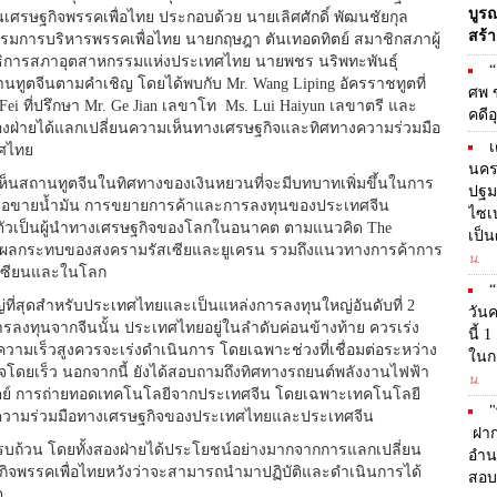
บูร
นเศรษฐกิจพรรคเพื่อไทย ประกอบด้วย นายเลิศศักดิ์ พัฒนชัยกุล
สร้า
รมการบริหารพรรคเพื่อไทย นายกฤษฎา ตันเทอดทิตย์ สมาชิกสภาผู้
ิการสภาอุตสาหกรรมแห่งประเทศไทย นายพชร นริพทะพันธุ์
“
นทูตจีนตามคำเชิญ โดยได้พบกับ Mr. Wang Liping อัครราชทูตที่
ศพ ข
ei ที่ปรึกษา Mr. Ge Jian เลขาโท Ms. Lui Haiyun เลขาตรี และ
คดีอ
ั้งสองฝ่ายได้แลกเปลี่ยนความเห็นทางเศรษฐกิจและทิศทางความร่วมมือ
เ
ทศไทย
นคร
สถานทูตจีนในทิศทางของเงินหยวนที่จะมีบทบาทเพิ่มขึ้นในการ
ปฐมว
รซื้อขายน้ำมัน การขยายการค้าและการลงทุนของประเทศจีน
ไซเบ
ัวเป็นผู้นำทางเศรษฐกิจของโลกในอนาคต ตามแนวคิด The
เป็น
ทั้ง ผลกระทบของสงครามรัสเซียและยูเครน รวมถึงแนวทางการค้าการ
น.
าเซียนและในโลก
“
หญ่ที่สุดสำหรับประเทศไทยและเป็นแหล่งการลงทุนใหญ่อันดับที่ 2
วันค
ลงทุนจากจีนนั้น ประเทศไทยอยู่ในลำดับค่อนข้างท้าย ควรเร่ง
นี้ 
ามเร็วสูงควรจะเร่งดำเนินการ โดยเฉพาะช่วงที่เชื่อมต่อระหว่าง
ในกา
จโดยเร็ว นอกจากนี้ ยังได้สอบถามถึงทิศทางรถยนต์พลังงานไฟฟ้า
น.
ตย์ การถ่ายทอดเทคโนโลยีจากประเทศจีน โดยเฉพาะเทคโนโลยี
"
ความร่วมมือทางเศรษฐกิจของประเทศไทยและประเทศจีน
ฝากก
ครบถ้วน โดยทั้งสองฝ่ายได้ประโยชน์อย่างมากจากการแลกเปลี่ยน
อำน
จพรรคเพื่อไทยหวังว่าจะสามารถนำมาปฏิบัติและดำเนินการได้
สอบ
ต