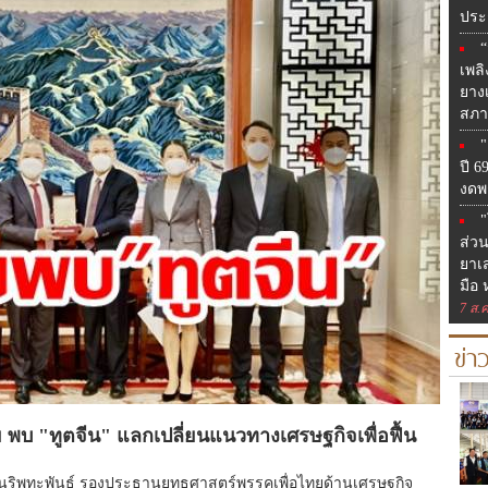
ประ
“
เพลิ
ยาง
สภา
"
ปี 6
งดพ
"
ส่ว
ยาเ
มือ
7 ส.ค
ข่า
บ "ทูตจีน" แลกเปลี่ยนแนวทางเศรษฐกิจเพื่อฟื้น
ย นริพทะพันธุ์ รองประธานยุทธศาสตร์พรรคเพื่อไทยด้านเศรษฐกิจ